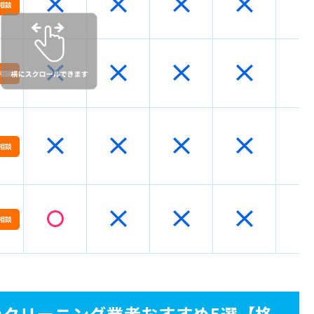
1回あたりの費用を下げる
相談
頼の流れ【4つのステップ】
相談
ンクリーニング】まずはプロにご相談を！
相談
相談
クリーニング業者おすすめ5選【格