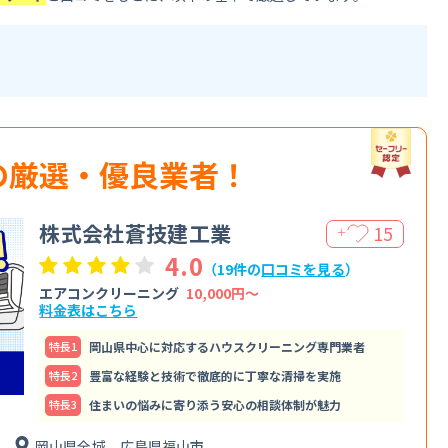
の厳選・優良業者！
株式会社蒼技建工業
15
＋
4.0
（19件の
口コミを見る
）
エアコンクリーニング
10,000円〜
料金表はこちら
特⻑1
岡山県中心に対応するハウスクリーニング専門業者
特⻑2
豊富な経験と技術で徹底的に丁寧な清掃を実施
特⻑3
住まいの悩みに寄り添う安心の相談体制が魅力
ア
岡山県全域、広島県福山市