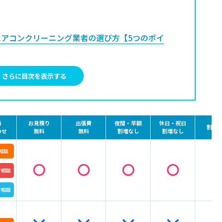
アコンクリーニング業者の選び方【5つのポイ
さらに目次を表示する
い
料
お見積り
出張費
夜間・早朝
休日・祝日
割引
間の確認
わせ
無料
無料
割増なし
割増なし
相談
クリーニング業者に安く依頼する方法【4つの
で相談
で相談
取る
（オプションパックの活用）