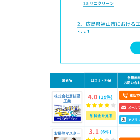
1.5
サニクリーン
2
広島県福山市におけるエ
ント】
2.1
料金体系がわかりやすい
2.2
悪い口コミが集まっていな
2.3
技術と実績は十分か
2.4
作業内容のわかりやすさ
各種無
業者名
口コミ・料金
2.5
損害・品質保証の有無と期
お問い合
4.0
電話で
株式会社蒼技建
(19件)
工業
3
広島県福山市でエアコン
メール
コツ】
¥
料金を見る
アプリ
3.1
複数の業者から見積もりを
3.1
(6件)
3.2
なるべくセットで依頼する
お掃除マスター