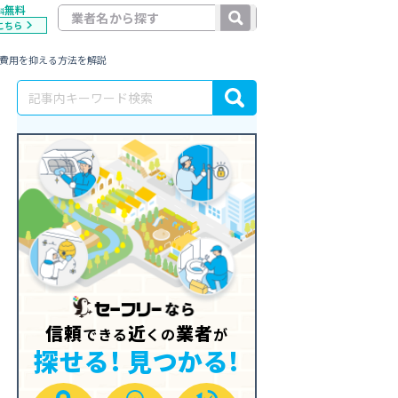
無料
料
こちら
と費用を抑える方法を解説
信頼
近
業者
できる
くの
が
探せる! 見つかる!