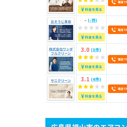
3.3
定期サービスを利用して、
電話で
¥
料金を見る
3.4
安い業者を見つける
-
(-件)
おそうじ革命
4
エアコンクリーニング依
電話で
¥
料金を見る
5
【広島県福山市のエアコ
3.0
株式会社ワンダ
(3件)
フルクリーン
電話で
¥
料金を見る
3.1
(4件)
サニクリーン
電話で
¥
料金を見る
広島県福山市のエアコン