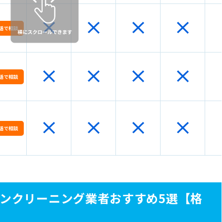
話で相談
グ依頼の流れ【4つのステップ】
アコンクリーニング】まずはプロにご相談を！
話で相談
話で相談
ンクリーニング業者おすすめ5選【格