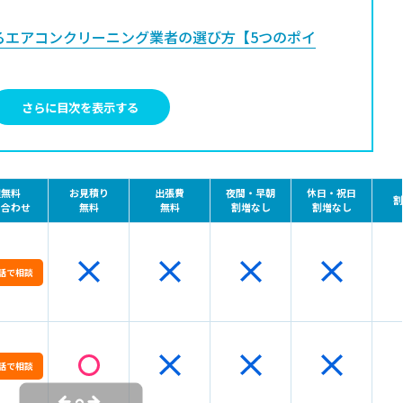
るエアコンクリーニング業者の選び方【5つのポイ
い
さらに目次を表示する
いない
さ
種無料
お見積り
出張費
夜間・早朝
休日・祝日
割
期間の確認
い合わせ
無料
無料
割増なし
割増なし
コンクリーニング業者に安く依頼する方法【4つの
話で相談
りを取る
る（オプションパックの活用）
話で相談
、1回あたりの費用を下げる