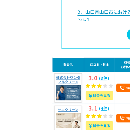
2
山口県山口市におけ
ント】
2.1
料金体系がわかりやす
2.2
悪い口コミが集まって
2.3
技術と実績は十分か
2.4
作業内容のわかりやす
各
業者名
口コミ・料金
2.5
損害・品質保証の有無と
お問
3.0
株式会社ワンダ
(3件)
フルクリーン
3
山口県山口市でエア
電
コツ】
¥
料金を見る
3.1
複数の業者から見積も
3.1
(4件)
サニクリーン
3.2
なるべくセットで依頼す
電
3.3
定期サービスを利用して
¥
料金を見る