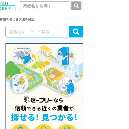
無料
料
こちら
と費用を抑える方法を解説
信頼
近
業者
できる
くの
が
探せる! 見つかる!