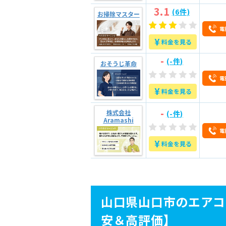
3.4
安い業者を見つける
3.1
(6件)
お掃除マスター
電
4
エアコンクリーニン
¥
料金を見る
-
(-件)
5
【山口県山口市のエ
おそうじ革命
電
¥
料金を見る
-
株式会社
(-件)
Aramashi
電
¥
料金を見る
山口県山口市のエアコ
安＆高評価】