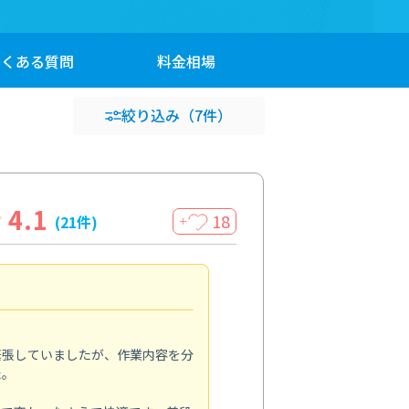
よくある
質問
料金
相場
絞り込み
（7件）
4.1
18
(21件)
＋
専門店を選んで正解
4.0
緊張していましたが、作業内容を分
いくつかの業者を比較しました
た。
う点に魅力を感じてお願いしま
でなく、防カビ剤の特徴や注意