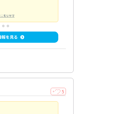
者：モリヤマ
情報を見る
5
＋
親切で丁寧な作業