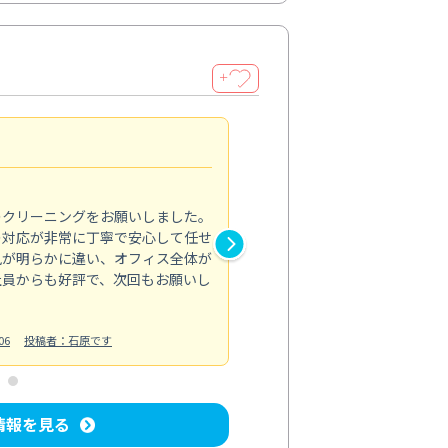
＋
納得のサービス
5.0
のクリーニングをお願いしました。
浴室の清掃を依頼しました。ス
の対応が非常に丁寧で安心して任せ
もスムーズに進行。頑固な汚れ
風が明らかに違い、オフィス全体が
生まれ変わりました。料金も納
社員からも好評で、次回もお願いし
ています。
お風呂清掃
投稿日：2024/06/18
投
06
投稿者：石原です
情報を見る