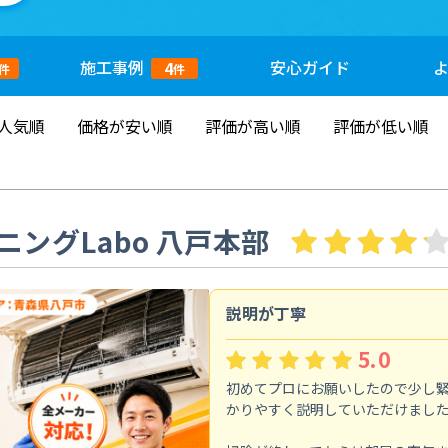
施工
事例
安心
ガイド
4
件
件
人気順
価格が安い順
評価が高い順
評価が低い順
ングLabo 八戸本部
説明が丁寧
5.0
初めてプロにお願いしたので少し
かりやすく説明していただけまし