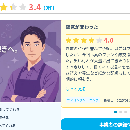
3.4
(9件)
空気が変わった
4.0
夏前の点検も兼ねて依頼。以前は
したが、今回は奥のファンや熱交
た。黒い汚れが大量に出てきたの
すっきりして、寝ていても違いを感
き替えや養生など細かな配慮もし
期的に頼もう...
もっと見る
エアコンクリーニング
投稿日：2025/02/
業してくれる
直せる
事業者の詳細
ってくれる