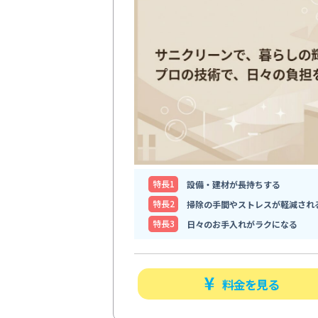
特⻑1
設備・建材が長持ちする
特⻑2
掃除の手間やストレスが軽減され
特⻑3
日々のお手入れがラクになる
料金を見る