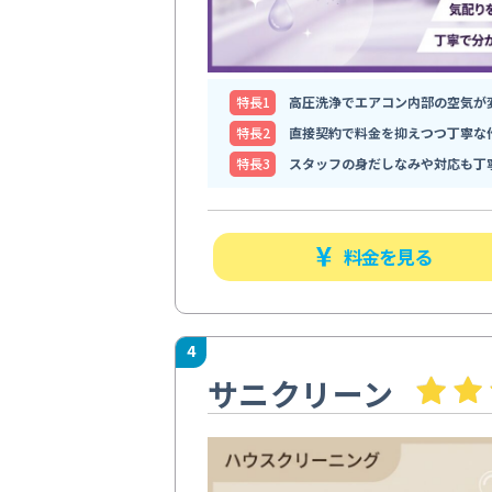
特⻑1
高圧洗浄でエアコン内部の空気が
特⻑2
直接契約で料金を抑えつつ丁寧な
特⻑3
スタッフの身だしなみや対応も丁
料金を見る
4
サニクリーン