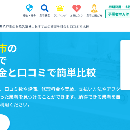
初期費用・掲
0
事業者の方は
安心・安全
業者検索
ランキング
お気に入り
業者の選び方
県八戸市のお風呂清掃におすすめの業者を料金と口コミで比較
市
の
で
金と口コミで簡単比較
、口コミ数や評価、修理料金や実績、支払い方法やアフタ
った業者を見つけることができます。納得できる業者を自
利用ください。