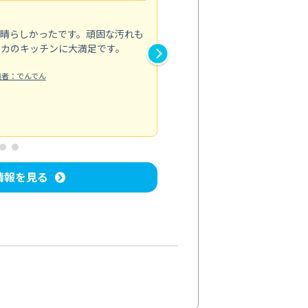
5.0
素晴らしかったです。頑固な汚れも
スタッフの方は非常に親切で、
ピカのキッチンに大満足です。
き安心感がありました。エアコ
り快適に感じています。丁寧な
稿者：でんでん
エアコンクリーニング
投稿日：2024/
情報を見る