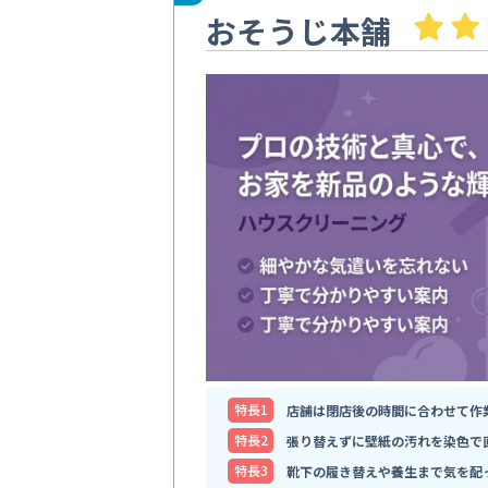
おそうじ本舗
特⻑1
店舗は閉店後の時間に合わせて作
特⻑2
張り替えずに壁紙の汚れを染色で
特⻑3
靴下の履き替えや養生まで気を配