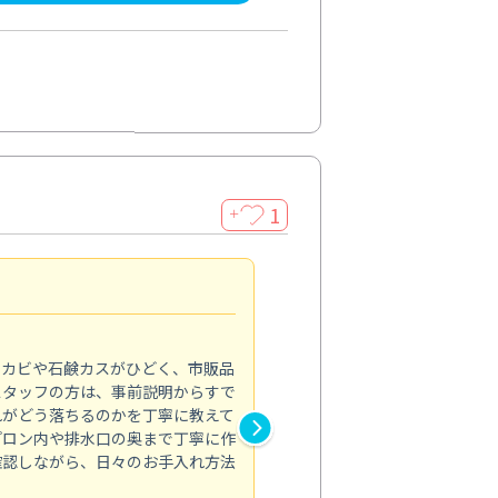
1
＋
法人利用
5.0
のカビや石鹸カスがひどく、市販品
会社のトイレと洗面台清掃をス
スタッフの方は、事前説明からすで
てはオフィス対応が雑なところ
れがどう落ちるのかを丁寧に教えて
なみから言葉遣い、作業マナー
プロン内や排水口の奥まで丁寧に作
心して任せられました。
確認しながら、日々のお手入れ方法
トイレ清掃
投稿日：2024/09/09
投