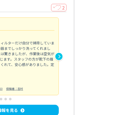
2
＋
浴室が明るく
5.0
フィルターだけ自分で掃除していま
掃除しても取れなかったカビや
換器までしっかり洗ってくれまし
がプロ。浴室が明るく感じるほ
には驚きましたが、作業後は空気が
の説明も丁寧で安心できました
じます。スタッフの方が靴下の履
と気分も全然違います。
てくれて、安心感がありました。定
お風呂清掃
投稿日：2025/02/12
投
23
投稿者：吉村
情報を見る