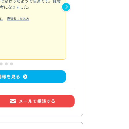
まで変わったようで快適です。普段
したうえで作業を始めてもらえ
考になりました。
洗浄だけで終わるのではなく、
11
投稿者：なおみ
てくださるので、専門...
もっと見る
エアコンクリーニング
投稿日：2026/
情報を見る
メールで相談する