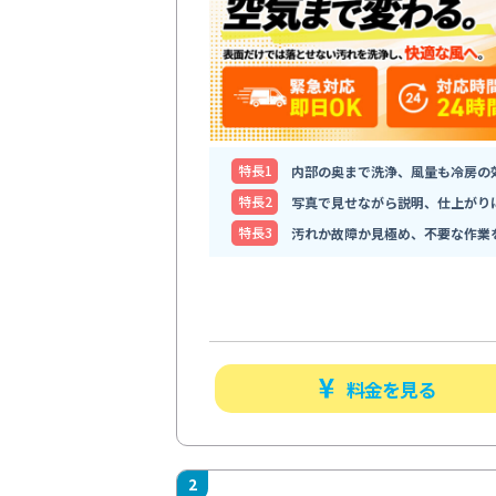
特⻑1
内部の奥まで洗浄、風量も冷房の
特⻑2
写真で見せながら説明、仕上がり
特⻑3
汚れか故障か見極め、不要な作業
料金を見る
2