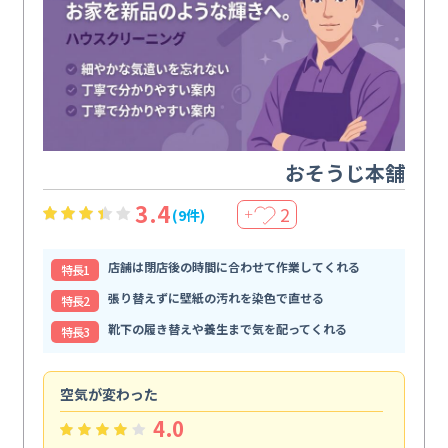
おそうじ本舗
3.4
2
(9件)
＋
店舗は閉店後の時間に合わせて作業してくれる
特⻑1
張り替えずに壁紙の汚れを染色で直せる
特⻑2
靴下の履き替えや養生まで気を配ってくれる
特⻑3
空気が変わった
浴
4.0