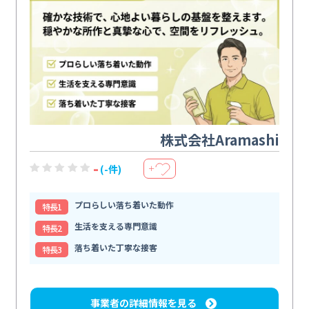
株式会社Aramashi
-
(-件)
＋
プロらしい落ち着いた動作
特⻑1
生活を支える専門意識
特⻑2
落ち着いた丁寧な接客
特⻑3
事業者の詳細情報を見る