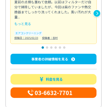
夏前の点検も兼ねて依頼。以前はフィルターだけ自
掃
分で掃除していましたが、今回は奥のファンや熱交
た
換器までしっかり洗ってくれました。黒い汚れが大
キ
量...
安...
もっと見る
も
エアコンクリーニング
お
投稿日：2025/02/23
投稿者：吉村
投稿日
事業者の詳細情報を見る
料金を見る
03-6632-7701