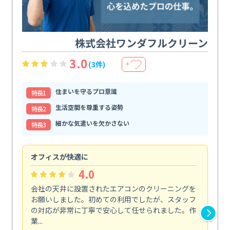
株式会社ワンダフルクリーン
3.0
(3件)
＋
住まいを守るプロ意識
特⻑1
生活空間を尊重する姿勢
特⻑2
細かな気遣いを欠かさない
特⻑3
オフィスが快適に
納
4.0
会社の天井に設置されたエアコンのクリーニングを
浴
お願いしました。初めての利用でしたが、スタッフ
終
の対応が非常に丁寧で安心して任せられました。作
き
業...
し...