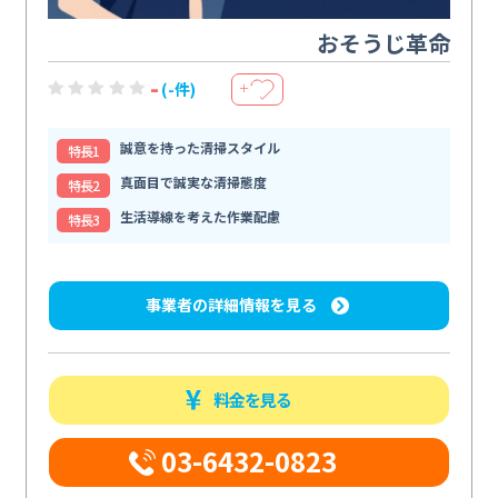
おそうじ革命
-
(-件)
＋
誠意を持った清掃スタイル
特⻑1
真面目で誠実な清掃態度
特⻑2
生活導線を考えた作業配慮
特⻑3
事業者の詳細情報を見る
料金を見る
03-6432-0823