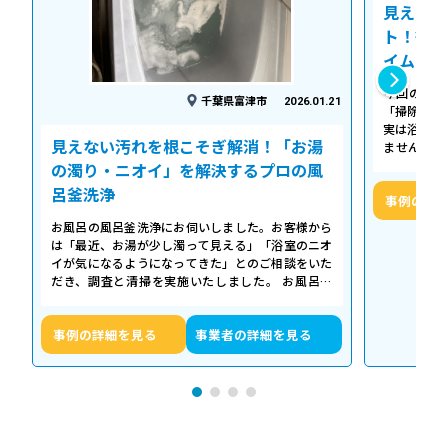
見えない
ト！徹底
イム
今回の作業
千葉県富津市
2026.01.21
「掃除して
実は浴槽の
見えない汚れを根こそぎ解消！「お湯
ません。 
「浴槽の裏
の濁り・ニオイ」を解決するプロの風
呂釜洗浄
事例の詳
お風呂の風呂釜洗浄にお伺いしました。お客様から
は「最近、お湯が少し濁って見える」「浴室のニオ
イが気になるようになってきた」とのご相談をいた
だき、調査と清掃を実施いたしました。 お風呂の
浴槽は毎日掃除していても、お湯が循環…
事例の詳細を見る
事業者の詳細を見る