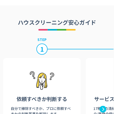
ハウスクリーニング安心ガイド
STEP
1
依頼すべきか
判断する
サービ
自分で掃除すべきか、プロに依頼すべ
17種類の清
きかの判断基準を解説します。
ク/単発の使