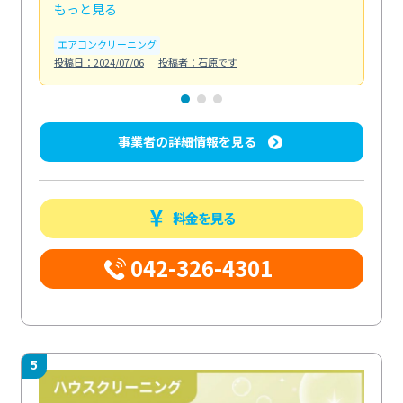
もっと見る
も
エアコンクリーニング
お
投稿日：2024/07/06
投稿者：石原です
投稿日
事業者の詳細情報を見る
料金を見る
042-326-4301
5