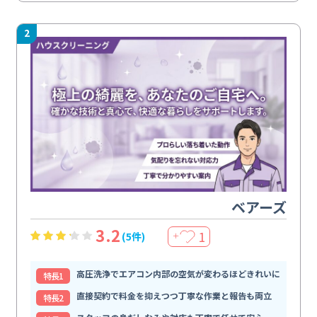
2
ベアーズ
3.2
1
(5件)
＋
高圧洗浄でエアコン内部の空気が変わるほどきれいに
特⻑1
直接契約で料金を抑えつつ丁寧な作業と報告も両立
特⻑2