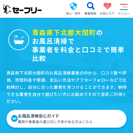
0
安心・安全
業者検索
お気に入り
メニュー
青森県下北郡大間町
の
お風呂清掃で
事業者を料金と口コミで簡単
比較
青森県下北郡大間町のお風呂清掃業者の中から、口コミ数や評
価、修理料金や実績、支払い方法やアフターフォローなどで比
較検討し、自分に合った業者を見つけることができます。納得
できる業者を自分で選びたい方にお勧めですので是非ご利用く
ださい。
お風呂清掃安心ガイド
費用や事業者の選び方に不安がある方はこちら