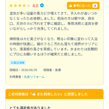
4.0
0
参考になった
湿気が多い浴室の黒カビが増えてきて、手入れが追いつか
なくなったため依頼しました。担当の方は壁や床、排水
口、天井のカビ汚れを丁寧に確認し、専用洗剤と道具を使
いながらしっかり洗浄してくれました。
掃除後はカビ臭さがなくなり、明るい印象に変わって入浴
の時間が快適に。鏡のうろこ汚れも落ちて視界がクリアに
なり、清潔感の高さを実感しています。水まわりは定期的
にプロにお願いするほうが確実だと感じました。
お風呂清掃
投稿日：2026/06/30
投稿者：高瀬
利用業者：
丸吉リフォーム
この利用者は「
また利用したい
」と回答しました
とても満足感がありました