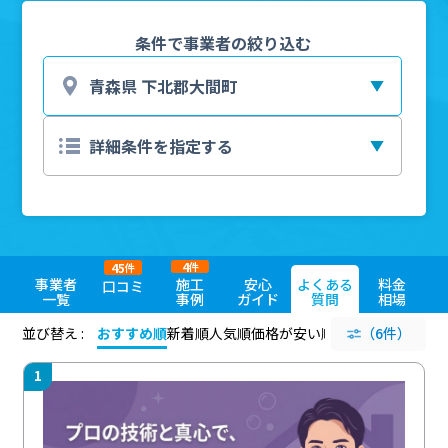
条件で事業者の絞り込む
4
45
件
件
事業者
施工
安心
よくある
料金
口コミ
一覧
事例
ガイド
質問
相場
並び替え :
おすすめ順
新着順
人気順
価格が安い順
評価が高い順
（6件）
評価
1