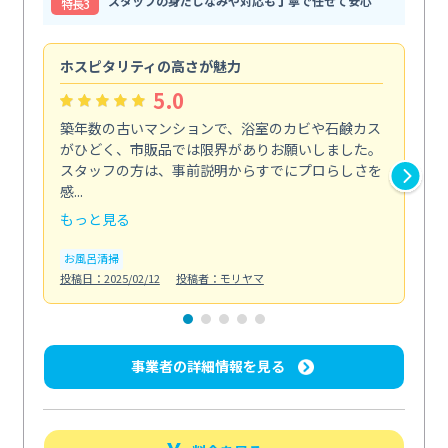
スタッフの身だしなみや対応も丁寧で任せて安心
特⻑3
ホスピタリティの高さが魅力
法
5.0
築年数の古いマンションで、浴室のカビや石鹸カス
会
がひどく、市販品では限界がありお願いしました。
し
スタッフの方は、事前説明からすでにプロらしさを
あ
感...
い...
もっと見る
も
お風呂清掃
ト
投稿日：2025/02/12
投稿者：モリヤマ
投稿日
事業者の詳細情報を見る