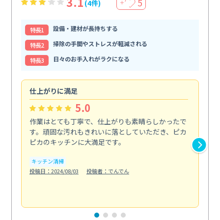
3.1
5
(4件)
＋
設備・建材が長持ちする
特⻑1
掃除の手間やストレスが軽減される
特⻑2
日々のお手入れがラクになる
特⻑3
仕上がりに満足
親
5.0
作業はとても丁寧で、仕上がりも素晴らしかったで
ス
す。頑固な汚れもきれいに落としていただき、ピカ
説
ピカのキッチンに大満足です。
の
い...
キッチン清掃
も
投稿日：2024/08/03
投稿者：でんでん
エ
投稿日