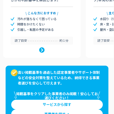
こんな方におすすめ
主
汚れが落ちなくて困っている
水回り（
時間をかけたくない
床・窓・
引越し・転居の予定がある
屋外・空
読了目安
約1分
読了目安
高い掲載基準を通過した認定事業者やサポート体制
などの安全対策を整えているため、納得できる事業
者選びを安心して行えます。
掲載基準をクリアした事業者のみ掲載！安心してお
選びください！
サービスから探す