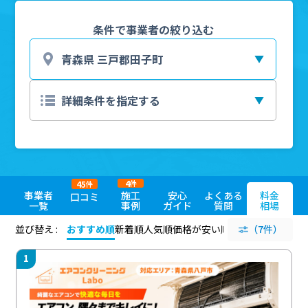
条件で事業者の絞り込む
4
45
件
件
事業者
施工
安心
よくある
料金
口コミ
一覧
事例
ガイド
質問
相場
並び替え :
おすすめ順
新着順
人気順
価格が安い順
評価が高い順
（7件）
評価
1