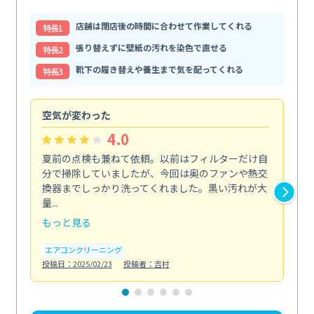
店舗は閉店後の時間に合わせて作業してくれる
特⻑1
張り替えずに壁紙の汚れを染色で直せる
特⻑2
靴下の履き替えや養生まで気を配ってくれる
特⻑3
空気が変わった
浴
4.0
夏前の点検も兼ねて依頼。以前はフィルターだけ自
掃
分で掃除していましたが、今回は奥のファンや熱交
た
換器までしっかり洗ってくれました。黒い汚れが大
キ
量...
安...
もっと見る
も
エアコンクリーニング
お
投稿日：2025/02/23
投稿者：吉村
投稿日