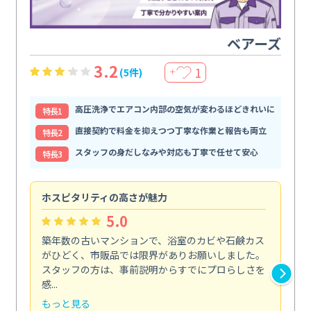
ベアーズ
3.2
1
(5件)
＋
高圧洗浄でエアコン内部の空気が変わるほどきれいに
特⻑1
直接契約で料金を抑えつつ丁寧な作業と報告も両立
特⻑2
スタッフの身だしなみや対応も丁寧で任せて安心
特⻑3
ホスピタリティの高さが魅力
法
5.0
築年数の古いマンションで、浴室のカビや石鹸カス
会
がひどく、市販品では限界がありお願いしました。
し
スタッフの方は、事前説明からすでにプロらしさを
あ
感...
い...
もっと見る
も