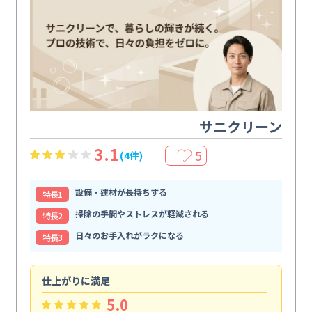
サニクリーン
3.1
5
(4件)
＋
設備・建材が長持ちする
特⻑1
掃除の手間やストレスが軽減される
特⻑2
日々のお手入れがラクになる
特⻑3
仕上がりに満足
親
5.0