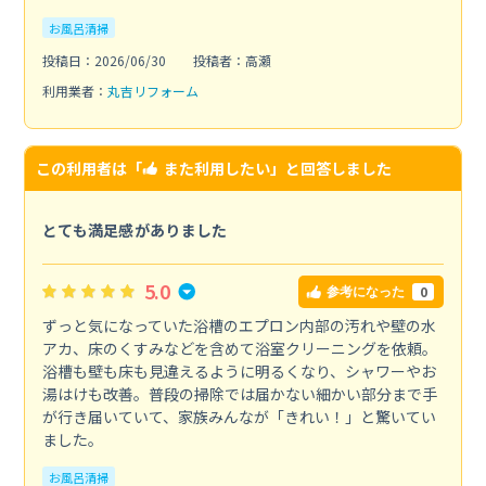
お風呂清掃
投稿日：2026/06/30
投稿者：高瀬
利用業者：
丸吉リフォーム
この利用者は「
また利用したい
」と回答しました
とても満足感がありました
5.0
0
参考になった
ずっと気になっていた浴槽のエプロン内部の汚れや壁の水
アカ、床のくすみなどを含めて浴室クリーニングを依頼。
浴槽も壁も床も見違えるように明るくなり、シャワーやお
湯はけも改善。普段の掃除では届かない細かい部分まで手
が行き届いていて、家族みんなが「きれい！」と驚いてい
ました。
お風呂清掃