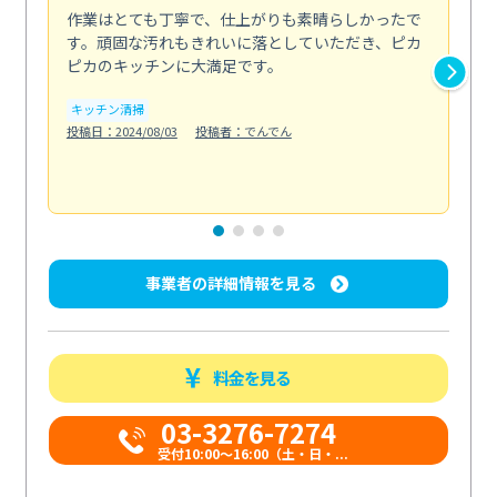
作業はとても丁寧で、仕上がりも素晴らしかったで
ス
す。頑固な汚れもきれいに落としていただき、ピカ
説
ピカのキッチンに大満足です。
の
い...
キッチン清掃
も
投稿日：2024/08/03
投稿者：でんでん
エ
投稿日
事業者の詳細情報を見る
料金を見る
03-3276-7274
受付10:00〜16:00（土・日・...