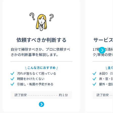
依頼すべきか
判断する
サービ
自分で掃除すべきか、プロに依頼すべ
17種類の清
きかの判断基準を解説します。
ク/単発の使
こんな方におすすめ
主
汚れが落ちなくて困っている
水回り（
時間をかけたくない
床・窓・
引越し・転居の予定がある
屋外・空
読了目安
約1分
読了目安