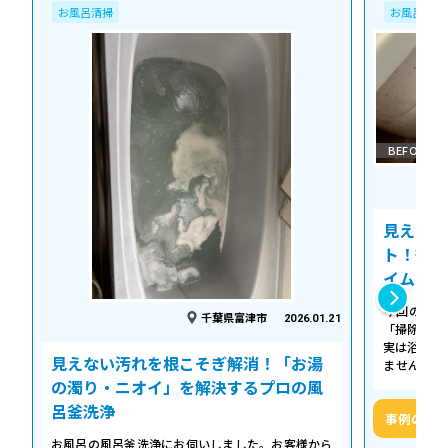
お風呂清掃
お風呂清掃
BEFORE
見えない
ト！徹底
イム
今回の作業
千葉県富津市
2026.01.21
「掃除して
実は浴槽の
見えない汚れを根こそぎ解消！「お湯
ません。 
「浴槽の裏
の濁り・ニオイ」を解決するプロの風
呂釜洗浄
事例の詳
お風呂の風呂釜洗浄にお伺いしました。お客様から