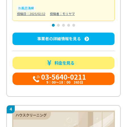
お風呂清掃
ト
投稿日：2025/02/12
投稿者：モリヤマ
投稿日
事業者の詳細情報を見る
料金を見る
03-5640-0211
9：00～18：00 365日
4