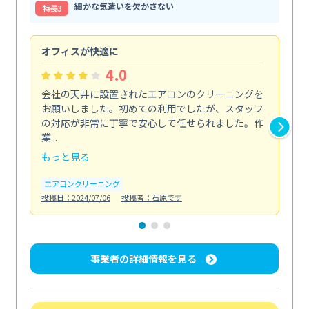
細かな気遣いを欠かさない
特⻑3
オフィスが快適に
納
4.0
会社の天井に設置されたエアコンのクリーニングを
浴
お願いしました。初めての利用でしたが、スタッフ
終
の対応が非常に丁寧で安心して任せられました。作
き
業...
し...
もっと見る
も
エアコンクリーニング
お
投稿日：2024/07/06
投稿者：石原です
投稿日
事業者の詳細情報を見る