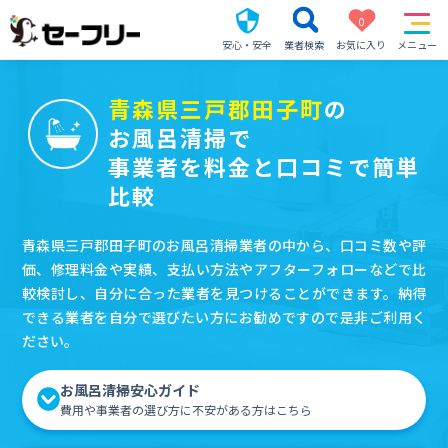
0
安心・安全
業者検索
お気に入り
メニュー
青森県三戸郡田子町
の
お風呂清掃で
事業者を料金と口コミで簡単
比較
青森県三戸郡田子町のお風呂清掃業者の中から、口コミ数や評
価、修理料金や実績、支払い方法やアフターフォローなどで比
較検討し、自分に合った業者を見つけることができます。納得
できる業者を自分で選びたい方にお勧めですので是非ご利用く
ださい。
お風呂清掃安心ガイド
費用や事業者の選び方に不安がある方はこちら