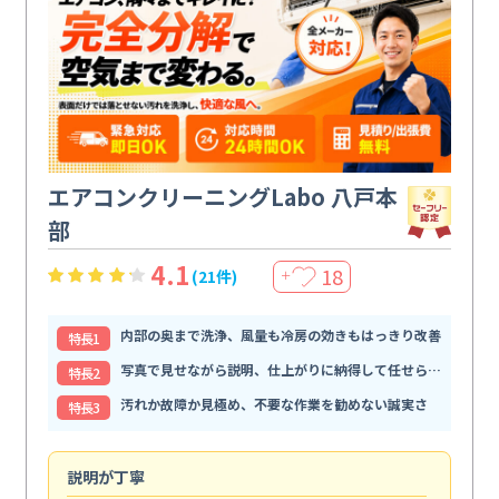
エアコンクリーニングLabo 八戸本
部
4.1
18
(21件)
＋
内部の奥まで洗浄、風量も冷房の効きもはっきり改善
特⻑1
写真で見せながら説明、仕上がりに納得して任せられる
特⻑2
汚れか故障か見極め、不要な作業を勧めない誠実さ
特⻑3
説明が丁寧
専