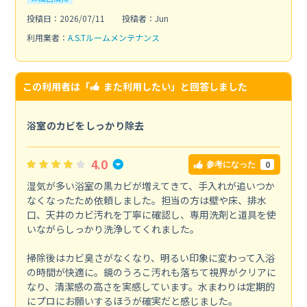
投稿日：2026/07/11
投稿者：Jun
利用業者：
A.S.Tルームメンテナンス
この利用者は「
また利用したい
」と回答しました
浴室のカビをしっかり除去
4.0
0
参考になった
湿気が多い浴室の黒カビが増えてきて、手入れが追いつか
なくなったため依頼しました。担当の方は壁や床、排水
口、天井のカビ汚れを丁寧に確認し、専用洗剤と道具を使
いながらしっかり洗浄してくれました。
掃除後はカビ臭さがなくなり、明るい印象に変わって入浴
の時間が快適に。鏡のうろこ汚れも落ちて視界がクリアに
なり、清潔感の高さを実感しています。水まわりは定期的
にプロにお願いするほうが確実だと感じました。