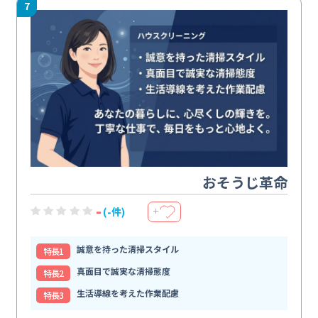
7
おそうじ革命
-
(-件)
＋
誠意を持った清掃スタイル
特⻑1
真面目で誠実な清掃態度
特⻑2
生活導線を考えた作業配慮
特⻑3