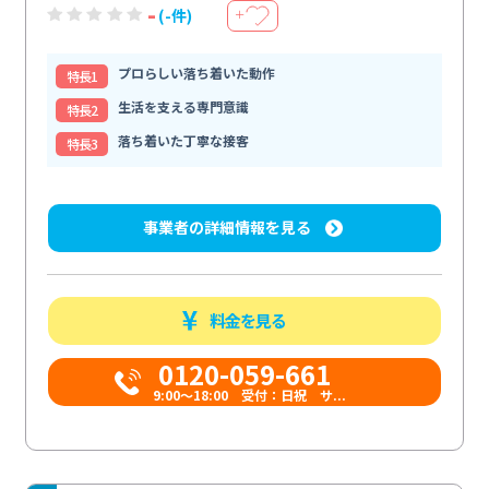
-
(-件)
＋
プロらしい落ち着いた動作
特⻑1
生活を支える専門意識
特⻑2
落ち着いた丁寧な接客
特⻑3
事業者の詳細情報を見る
料金を見る
0120-059-661
9:00〜18:00 受付：日祝 サ...