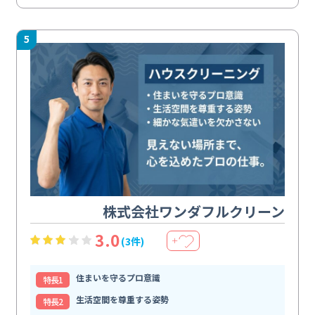
5
株式会社ワンダフルクリーン
3.0
(3件)
＋
住まいを守るプロ意識
特⻑1
生活空間を尊重する姿勢
特⻑2