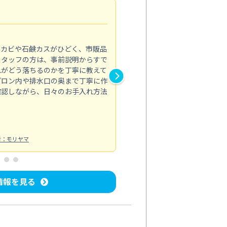
法人利用
5.0
のカビや石鹸カスがひどく、市販品
会社のトイレと洗面台清掃をス
スタッフの方は、事前説明からすで
てはオフィス対応が雑なところ
れがどう落ちるのかを丁寧に教えて
なみから言葉遣い、作業マナー
プロン内や排水口の奥まで丁寧に作
心して任せられました。
確認しながら、日々のお手入れ方法
トイレ清掃
投稿日：2024/09/09
投
者：モリヤマ
情報を見る