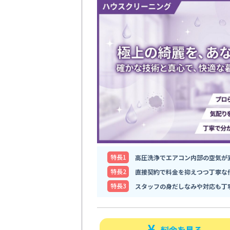
特⻑1
高圧洗浄でエアコン内部の空気が
特⻑2
直接契約で料金を抑えつつ丁寧な
特⻑3
スタッフの身だしなみや対応も丁
料金を見る