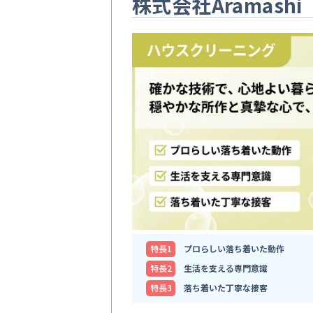
株式会社Aramashi
特⻑1
プロらしい落ち着いた動作
特⻑2
生活を支える専門意識
特⻑3
落ち着いた丁寧な接客