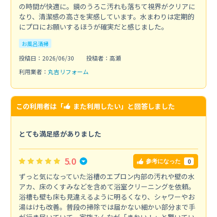
の時間が快適に。鏡のうろこ汚れも落ちて視界がクリアに
なり、清潔感の高さを実感しています。水まわりは定期的
にプロにお願いするほうが確実だと感じました。
お風呂清掃
投稿日：2026/06/30
投稿者：高瀬
利用業者：
丸吉リフォーム
この利用者は「
また利用したい
」と回答しました
とても満足感がありました
5.0
0
参考になった
ずっと気になっていた浴槽のエプロン内部の汚れや壁の水
アカ、床のくすみなどを含めて浴室クリーニングを依頼。
浴槽も壁も床も見違えるように明るくなり、シャワーやお
湯はけも改善。普段の掃除では届かない細かい部分まで手