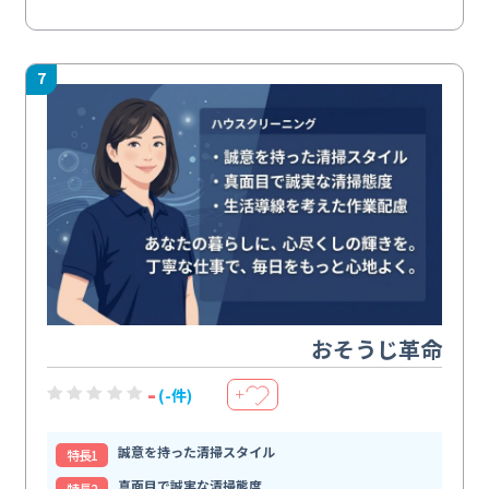
7
おそうじ革命
-
(-件)
＋
誠意を持った清掃スタイル
特⻑1
真面目で誠実な清掃態度
特⻑2