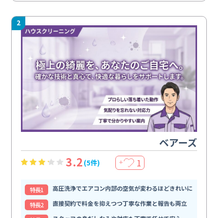
2
ベアーズ
3.2
1
(5件)
＋
高圧洗浄でエアコン内部の空気が変わるほどきれいに
特⻑1
直接契約で料金を抑えつつ丁寧な作業と報告も両立
特⻑2