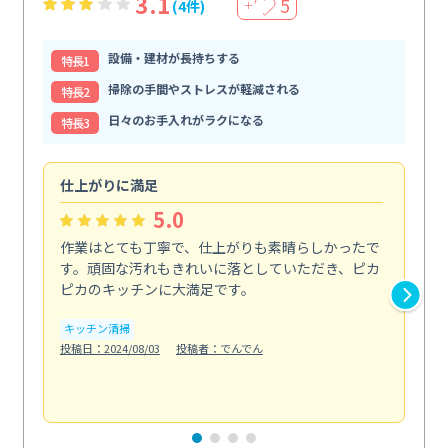
3.1
5
(4件)
＋
設備・建材が長持ちする
特⻑1
掃除の手間やストレスが軽減される
特⻑2
日々のお手入れがラクになる
特⻑3
仕上がりに満足
親
5.0
作業はとても丁寧で、仕上がりも素晴らしかったで
ス
す。頑固な汚れもきれいに落としていただき、ピカ
説
ピカのキッチンに大満足です。
の
い...
キッチン清掃
も
投稿日：2024/08/03
投稿者：でんでん
エ
投稿日