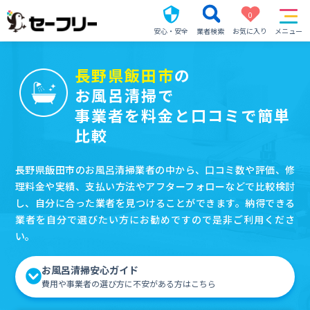
0
安心・安全
業者検索
お気に入り
メニュー
長野県飯田市
の
お風呂清掃で
事業者を料金と口コミで簡単
比較
長野県飯田市のお風呂清掃業者の中から、口コミ数や評価、修
理料金や実績、支払い方法やアフターフォローなどで比較検討
し、自分に合った業者を見つけることができます。納得できる
業者を自分で選びたい方にお勧めですので是非ご利用くださ
い。
お風呂清掃安心ガイド
費用や事業者の選び方に不安がある方はこちら