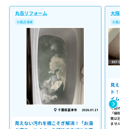
丸吉リフォーム
大阪北ク
お風呂清掃
お風呂清掃
BEFORE
見えない
ト！徹底
イム
今回の作業
千葉県富津市
2026.01.21
「掃除して
実は浴槽の
見えない汚れを根こそぎ解消！「お湯
ません。 
「浴槽の裏