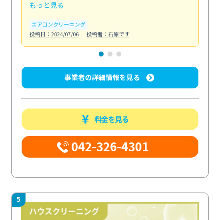
もっと見る
も
エアコンクリーニング
お
投稿日：2024/07/06
投稿者：石原です
投稿日
事業者の詳細情報を見る
料金を見る
042-326-4301
5