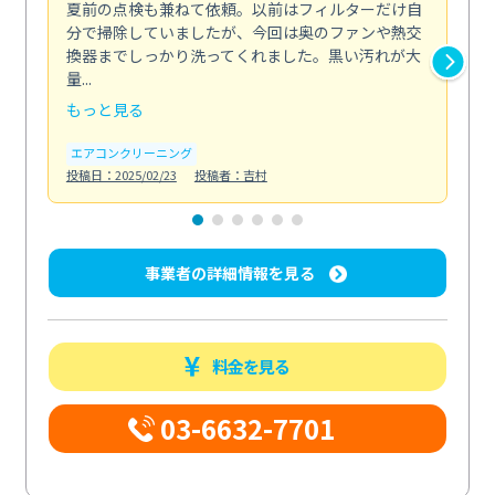
夏前の点検も兼ねて依頼。以前はフィルターだけ自
掃
分で掃除していましたが、今回は奥のファンや熱交
た
換器までしっかり洗ってくれました。黒い汚れが大
キ
量...
安...
もっと見る
も
エアコンクリーニング
お
投稿日：2025/02/23
投稿者：吉村
投稿日
事業者の詳細情報を見る
料金を見る
03-6632-7701