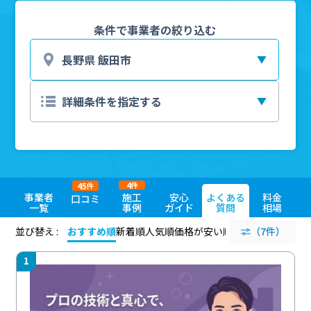
条件で事業者の絞り込む
4
45
件
件
事業者
施工
安心
よくある
料金
口コミ
一覧
事例
ガイド
質問
相場
並び替え :
おすすめ順
新着順
人気順
価格が安い順
評価が高い順
（7件）
評価
1