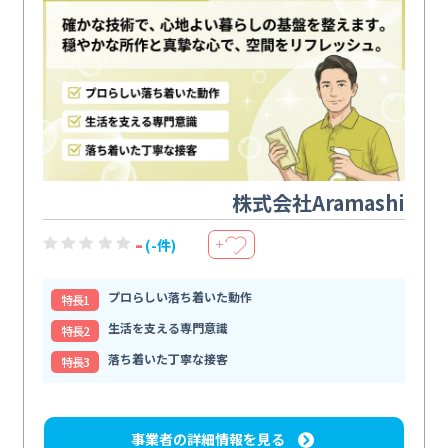
株式会社Aramashi
-
(-件)
＋
プロらしい落ち着いた動作
特⻑1
生活を支える専門意識
特⻑2
落ち着いた丁寧な接客
特⻑3
事業者の詳細情報を見る