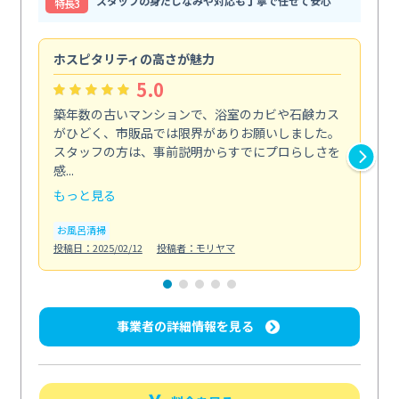
スタッフの身だしなみや対応も丁寧で任せて安心
特⻑3
ホスピタリティの高さが魅力
法
5.0
築年数の古いマンションで、浴室のカビや石鹸カス
会
がひどく、市販品では限界がありお願いしました。
し
スタッフの方は、事前説明からすでにプロらしさを
あ
感...
い...
もっと見る
も
お風呂清掃
ト
投稿日：2025/02/12
投稿者：モリヤマ
投稿日
事業者の詳細情報を見る