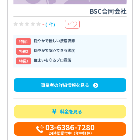
BSC合同会社
-
(-件)
＋
穏やかで優しい接客姿勢
特⻑1
穏やかで安心できる態度
特⻑2
住まいを守るプロ意識
特⻑3
事業者の詳細情報を見る
料金を見る
03-6386-7280
24時間受付中（年中無休）