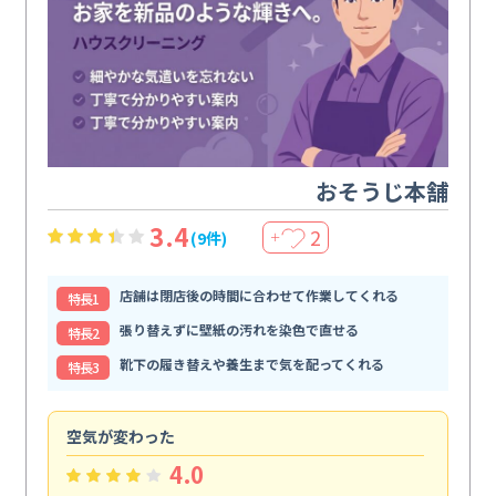
おそうじ本舗
3.4
2
(9件)
＋
店舗は閉店後の時間に合わせて作業してくれる
特⻑1
張り替えずに壁紙の汚れを染色で直せる
特⻑2
靴下の履き替えや養生まで気を配ってくれる
特⻑3
空気が変わった
浴
4.0