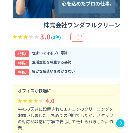
株式会社ワンダフルクリーン
3.0
(3件)
＋
住まいを守るプロ意識
特⻑1
生活空間を尊重する姿勢
特⻑2
細かな気遣いを欠かさない
特⻑3
オフィスが快適に
納
4.0
会社の天井に設置されたエアコンのクリーニングを
浴
お願いしました。初めての利用でしたが、スタッフ
終
の対応が非常に丁寧で安心して任せられました。作
き
業...
し...