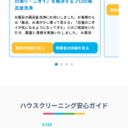
の濁り・ニオイ」を解決するプロの風
呂釜洗浄
事例の詳
お風呂の風呂釜洗浄にお伺いしました。お客様から
は「最近、お湯が少し濁って見える」「浴室のニオ
イが気になるようになってきた」とのご相談をいた
だき、調査と清掃を実施いたしました。 お風呂の
浴槽は毎日掃除していても、お湯が循環…
事例の詳細を見る
事業者の詳細を見る
ハウスクリーニング安心ガイド
STEP