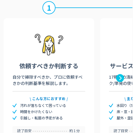
1
依頼すべきか
判断する
サービ
自分で掃除すべきか、プロに依頼すべ
17種類の清
きかの判断基準を解説します。
ク/単発の使
こんな方におすすめ
主
汚れが落ちなくて困っている
水回り（
時間をかけたくない
床・窓・
引越し・転居の予定がある
屋外・空
読了目安
約1分
読了目安