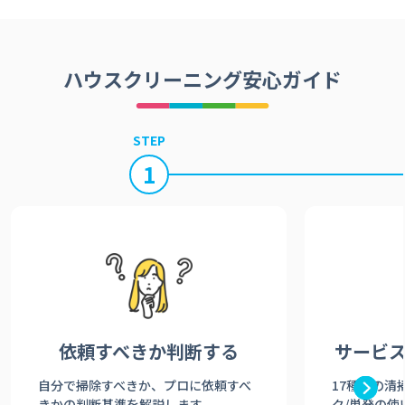
ハウスクリーニング安心ガイド
STEP
1
依頼すべきか
判断する
サービ
自分で掃除すべきか、プロに依頼すべ
17種類の清
きかの判断基準を解説します。
ク/単発の使