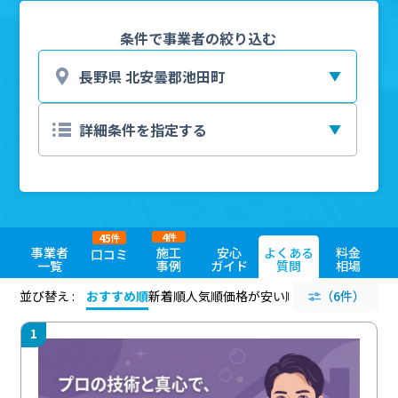
条件で事業者の絞り込む
4
45
件
件
事業者
施工
安心
よくある
料金
口コミ
一覧
事例
ガイド
質問
相場
並び替え :
おすすめ順
新着順
人気順
価格が安い順
評価が高い順
（6件）
評価
1