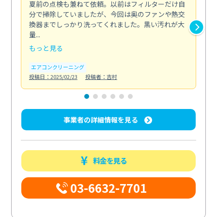
夏前の点検も兼ねて依頼。以前はフィルターだけ自
掃
分で掃除していましたが、今回は奥のファンや熱交
た
換器までしっかり洗ってくれました。黒い汚れが大
キ
量...
安...
もっと見る
も
エアコンクリーニング
お
投稿日：2025/02/23
投稿者：吉村
投稿日
事業者の詳細情報を見る
料金を見る
03-6632-7701