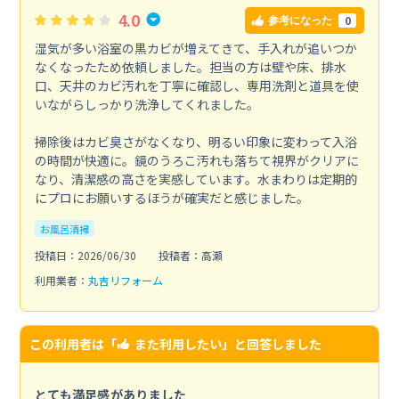
4.0
0
参考になった
湿気が多い浴室の黒カビが増えてきて、手入れが追いつか
なくなったため依頼しました。担当の方は壁や床、排水
口、天井のカビ汚れを丁寧に確認し、専用洗剤と道具を使
いながらしっかり洗浄してくれました。
掃除後はカビ臭さがなくなり、明るい印象に変わって入浴
の時間が快適に。鏡のうろこ汚れも落ちて視界がクリアに
なり、清潔感の高さを実感しています。水まわりは定期的
にプロにお願いするほうが確実だと感じました。
お風呂清掃
投稿日：2026/06/30
投稿者：高瀬
利用業者：
丸吉リフォーム
この利用者は「
また利用したい
」と回答しました
とても満足感がありました