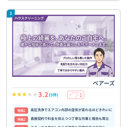
2
ベアーズ
3.2
1
(5件)
＋
高圧洗浄でエアコン内部の空気が変わるほどきれいに
特⻑1
直接契約で料金を抑えつつ丁寧な作業と報告も両立
特⻑2