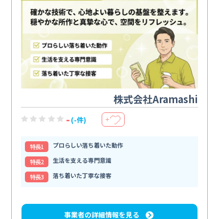
株式会社Aramashi
-
(-件)
＋
プロらしい落ち着いた動作
特⻑1
生活を支える専門意識
特⻑2
落ち着いた丁寧な接客
特⻑3
事業者の詳細情報を見る