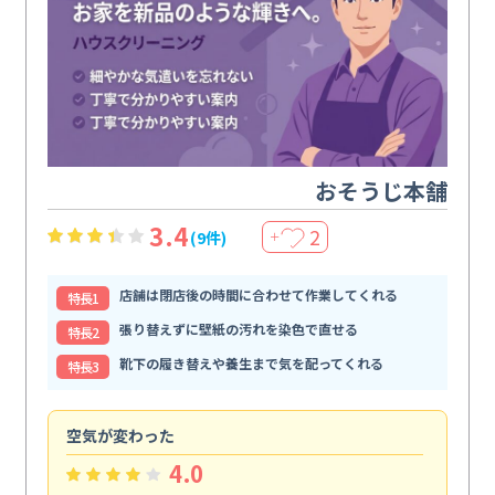
おそうじ本舗
3.4
2
(9件)
＋
店舗は閉店後の時間に合わせて作業してくれる
特⻑1
張り替えずに壁紙の汚れを染色で直せる
特⻑2
靴下の履き替えや養生まで気を配ってくれる
特⻑3
空気が変わった
浴
4.0