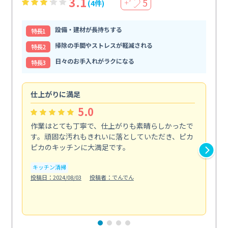
3.1
5
(4件)
＋
設備・建材が長持ちする
特⻑1
掃除の手間やストレスが軽減される
特⻑2
日々のお手入れがラクになる
特⻑3
仕上がりに満足
親
5.0
作業はとても丁寧で、仕上がりも素晴らしかったで
ス
す。頑固な汚れもきれいに落としていただき、ピカ
説
ピカのキッチンに大満足です。
の
い...
キッチン清掃
も
投稿日：2024/08/03
投稿者：でんでん
エ
投稿日