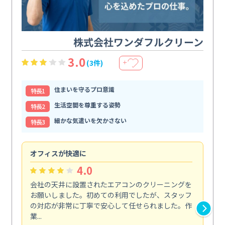
株式会社ワンダフルクリーン
3.0
(3件)
＋
住まいを守るプロ意識
特⻑1
生活空間を尊重する姿勢
特⻑2
細かな気遣いを欠かさない
特⻑3
オフィスが快適に
納
4.0
会社の天井に設置されたエアコンのクリーニングを
浴
お願いしました。初めての利用でしたが、スタッフ
終
の対応が非常に丁寧で安心して任せられました。作
き
業...
し...