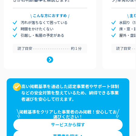
こんな方におすすめ
主
汚れが落ちなくて困っている
水回り（
時間をかけたくない
床・窓・
引越し・転居の予定がある
屋外・空
読了目安
約1分
読了目安
高い掲載基準を通過した認定事業者やサポート体制
などの安全対策を整えているため、納得できる事業
者選びを安心して行えます。
掲載基準をクリアした事業者のみ掲載！安心してお
選びください！
サービスから探す