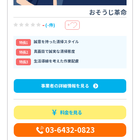
おそうじ革命
-
(-件)
＋
誠意を持った清掃スタイル
特⻑1
真面目で誠実な清掃態度
特⻑2
生活導線を考えた作業配慮
特⻑3
事業者の詳細情報を見る
料金を見る
03-6432-0823