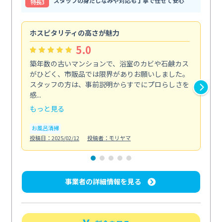
スタッフの身だしなみや対応も丁寧で任せて安心
特⻑3
ホスピタリティの高さが魅力
法
5.0
築年数の古いマンションで、浴室のカビや石鹸カス
会
がひどく、市販品では限界がありお願いしました。
し
スタッフの方は、事前説明からすでにプロらしさを
あ
感...
い...
もっと見る
も
お風呂清掃
ト
投稿日：2025/02/12
投稿者：モリヤマ
投稿日
事業者の詳細情報を見る