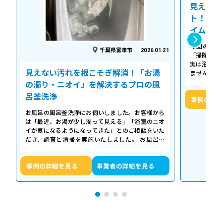
見えない
ト！徹底
イム
今回の作業
千葉県富津市
2026.01.21
「掃除して
実は浴槽の
見えない汚れを根こそぎ解消！「お湯
ません。 
「浴槽の裏
の濁り・ニオイ」を解決するプロの風
呂釜洗浄
事例の詳
お風呂の風呂釜洗浄にお伺いしました。お客様から
は「最近、お湯が少し濁って見える」「浴室のニオ
イが気になるようになってきた」とのご相談をいた
だき、調査と清掃を実施いたしました。 お風呂の
浴槽は毎日掃除していても、お湯が循環…
事例の詳細を見る
事業者の詳細を見る