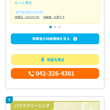
もっと見る
も
エアコンクリーニング
お
投稿日：2024/07/06
投稿者：石原です
投稿日
事業者の詳細情報を見る
料金を見る
042-326-4301
5