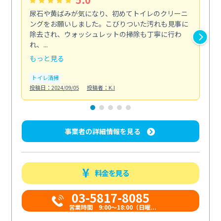
尿石や黄ばみが気になり、初めてトイレのクリーニ
エ
ングをお願いしました。こびりついた汚れも見事に
で
除去され、ウォッシュレットの掃除も丁寧に行わ
浄
れ、...
も...
もっと見る
も
トイレ清掃
エ
投稿日：2024/09/05
投稿者：K.I
投稿日
事業者の詳細情報を見る
料金を見る
03-5817-8085
営業時間 9:00～18:00（日曜...