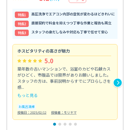
高圧洗浄でエアコン内部の空気が変わるほどきれいに
特⻑1
直接契約で料金を抑えつつ丁寧な作業と報告も両立
特⻑2
スタッフの身だしなみや対応も丁寧で任せて安心
特⻑3
ホスピタリティの高さが魅力
法
5.0
築年数の古いマンションで、浴室のカビや石鹸カス
会
がひどく、市販品では限界がありお願いしました。
し
スタッフの方は、事前説明からすでにプロらしさを
あ
感...
い...
もっと見る
も
お風呂清掃
ト
投稿日：2025/02/12
投稿者：モリヤマ
投稿日