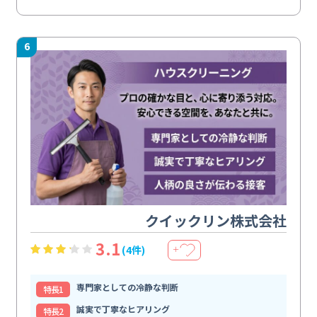
6
クイックリン株式会社
3.1
(4件)
＋
専門家としての冷静な判断
特⻑1
誠実で丁寧なヒアリング
特⻑2