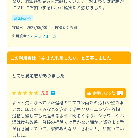
なり、清潔感の高さを実感しています。水まわりは定期的
にプロにお願いするほうが確実だと感じました。
お風呂清掃
投稿日：2026/06/30
投稿者：高瀬
利用業者：
丸吉リフォーム
この利用者は「
また利用したい
」と回答しました
とても満足感がありました
5.0
0
参考になった
ずっと気になっていた浴槽のエプロン内部の汚れや壁の水
アカ、床のくすみなどを含めて浴室クリーニングを依頼。
浴槽も壁も床も見違えるように明るくなり、シャワーやお
湯はけも改善。普段の掃除では届かない細かい部分まで手
が行き届いていて、家族みんなが「きれい！」と驚いてい
ました。