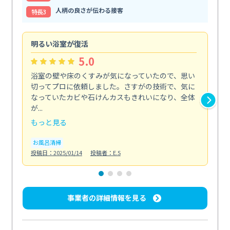
人柄の良さが伝わる接客
特⻑3
明るい浴室が復活
仕
5.0
浴室の壁や床のくすみが気になっていたので、思い
毎
切ってプロに依頼しました。さすがの技術で、気に
て
なっていたカビや石けんカスもきれいになり、全体
を
が...
驚...
もっと見る
も
お風呂清掃
キ
投稿日：2025/01/14
投稿者：E.S
投稿日
事業者の詳細情報を見る