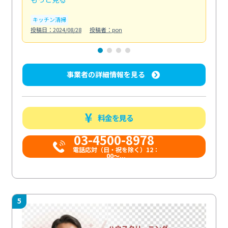
キッチン清掃
ト
投稿日：2024/08/28
投稿者：pon
投稿日
事業者の詳細情報を見る
料金を見る
03-4500-8978
電話応対（日・祝を除く）12：
00～...
5