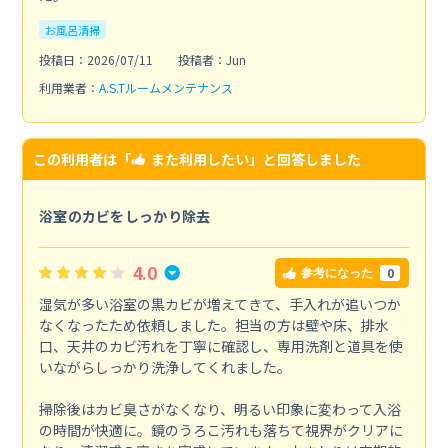
お風呂清掃
投稿日：2026/07/11
投稿者：Jun
利用業者：
A.S.Tルームメンテナンス
この利用者は「
また利用したい
」と回答しました
浴室のカビをしっかり除去
4.0
0
参考になった
湿気が多い浴室の黒カビが増えてきて、手入れが追いつか
なくなったため依頼しました。担当の方は壁や床、排水
口、天井のカビ汚れを丁寧に確認し、専用洗剤と道具を使
いながらしっかり洗浄してくれました。
掃除後はカビ臭さがなくなり、明るい印象に変わって入浴
の時間が快適に。鏡のうろこ汚れも落ちて視界がクリアに