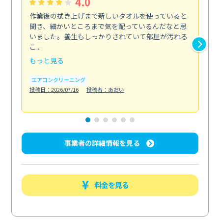
4.0
作業後の拭き上げまで新しいタオルを使っていると
ベ
聞き、細かいところまで気を配っているんだなと思
単
いました。養生もしっかりされていて部屋が汚れる
が
こ...
回...
もっと見る
も
エアコンクリーニング
ベラ
投稿日：2026/07/16
投稿者：あおい
投稿日
事業者の詳細情報を見る
料金を見る