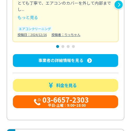
とても丁寧で、エアコンのカバーを外して内部まで
口
し...
な...
もっと見る
も
エアコンクリーニング
水
投稿日：2024/12/16
投稿者：りっちゃん
投稿日
事業者の詳細情報を見る
料金を見る
03-6657-2303
平日-土曜：9:00~18:00