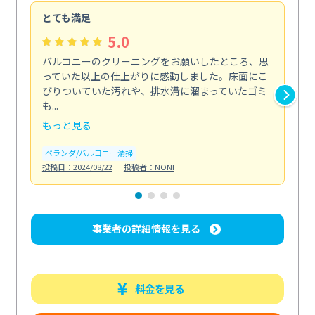
とても満足
安
5.0
バルコニーのクリーニングをお願いしたところ、思
2
っていた以上の仕上がりに感動しました。床面にこ
す
びりついていた汚れや、排水溝に溜まっていたゴミ
す
も...
ので.
もっと見る
も
ベランダ/バルコニー清掃
エ
投稿日：2024/08/22
投稿者：NONI
投稿日
事業者の詳細情報を見る
料金を見る