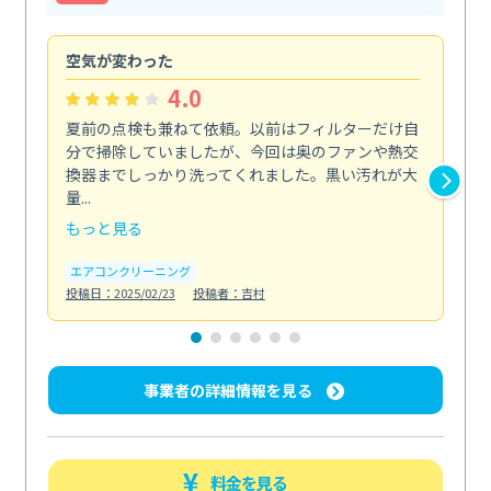
空気が変わった
浴
4.0
夏前の点検も兼ねて依頼。以前はフィルターだけ自
掃
分で掃除していましたが、今回は奥のファンや熱交
た
換器までしっかり洗ってくれました。黒い汚れが大
キ
量...
安...
もっと見る
も
エアコンクリーニング
お
投稿日：2025/02/23
投稿者：吉村
投稿日
事業者の詳細情報を見る
料金を見る