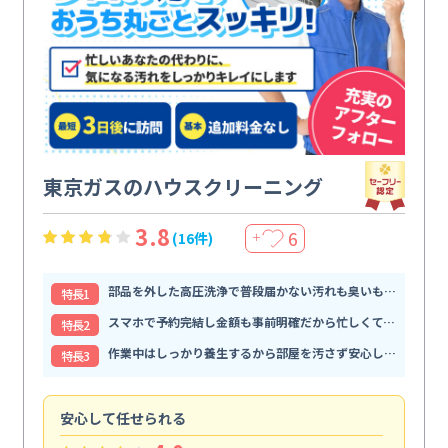
東京ガスのハウスクリーニング
3.8
6
(16件)
＋
部品を外した高圧洗浄で普段届かない汚れも臭いもすっきり解消
特⻑1
スマホで予約完結し金額も事前明確だから忙しくても頼みやすい
特⻑2
作業中はしっかり養生するから部屋を汚さず安心して任せられる
特⻑3
安心して任せられる
見