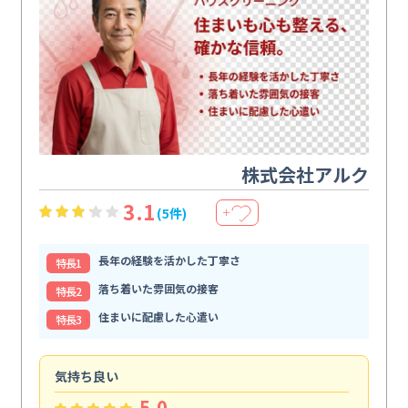
株式会社アルク
3.1
(5件)
＋
長年の経験を活かした丁寧さ
特⻑1
落ち着いた雰囲気の接客
特⻑2
住まいに配慮した心遣い
特⻑3
気持ち良い
頼
5.0