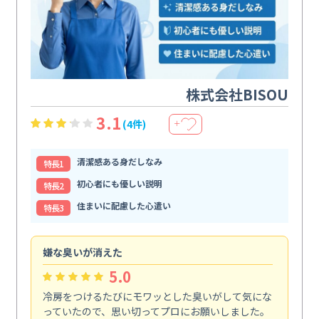
株式会社BISOU
3.1
(4件)
＋
清潔感ある身だしなみ
特⻑1
初心者にも優しい説明
特⻑2
住まいに配慮した心遣い
特⻑3
嫌な臭いが消えた
頼
5.0
冷房をつけるたびにモワッとした臭いがして気にな
毎
っていたので、思い切ってプロにお願いしました。
し