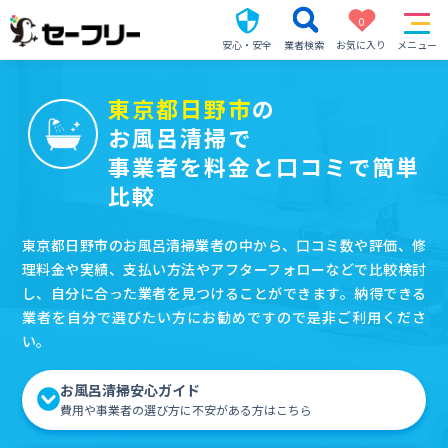
0
安心・安全
業者検索
お気に入り
メニュー
東京都日野市
の
お風呂清掃で
事業者を料金と口コミで簡単
比較
東京都日野市のお風呂清掃業者の中から、口コミ数や評価、修
理料金や実績、支払い方法やアフターフォローなどで比較検討
し、自分に合った業者を見つけることができます。納得できる
業者を自分で選びたい方にお勧めですので是非ご利用くださ
い。
お風呂清掃安心ガイド
費用や事業者の選び方に不安がある方はこちら