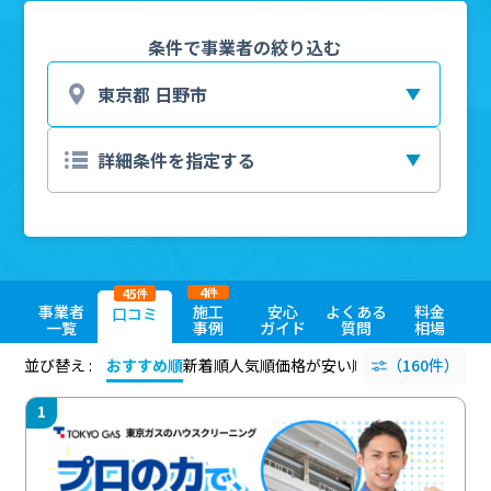
条件で事業者の絞り込む
4
45
件
件
事業者
施工
安心
よくある
料金
口コミ
一覧
事例
ガイド
質問
相場
並び替え :
おすすめ順
新着順
人気順
価格が安い順
評価が高い順
（160件）
評価
1