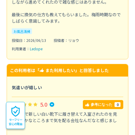
しながら進めてくれたので雑な感じはありません。
最後に換気の仕方も教えてもらいました。梅雨時期なので
しばらく意識してみます。
お風呂清掃
投稿日：2026/06/13
投稿者：リョウ
利用業者：
Ledope
この利用者は「
また利用したい
」と回答しました
気遣いが嬉しい
5.0
0
参考になった
玄関先で新しい白い靴下に履き替えて入室されたのを見
て、細かなところまで気を配る会社なんだなと感じまし
セーフリー
安心の理由
た。