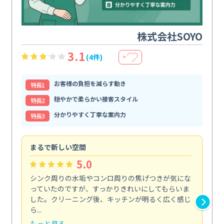
株式会社SOYO
3.1
(4件)
＋
お客様の負担を減らす動き
特⻑1
穏やかで柔らかい接客スタイル
特⻑2
分かりやすく丁寧な案内力
特⻑3
まるで新しい空間
清
5.0
シンク周りの水垢やコンロ周りの焦げつきが気にな
ト
っていたのですが、すっかりきれいにしてもらいま
依
した。クリーニング後、キッチンが明るく広く感じ
ッ
ら...
か...
もっと見る
も