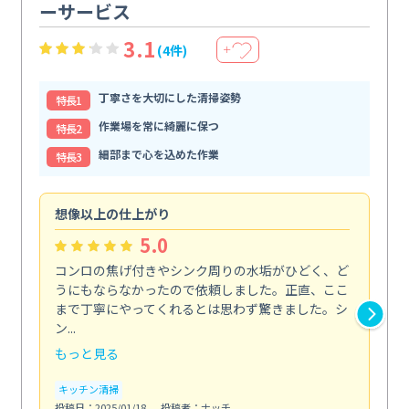
ーサービス
3.1
(4件)
＋
丁寧さを大切にした清掃姿勢
特⻑1
作業場を常に綺麗に保つ
特⻑2
細部まで心を込めた作業
特⻑3
想像以上の仕上がり
ス
5.0
コンロの焦げ付きやシンク周りの水垢がひどく、ど
油
うにもならなかったので依頼しました。正直、ここ
し
まで丁寧にやってくれるとは思わず驚きました。シ
浄
ン...
2...
もっと見る
も
キッチン清掃
キ
投稿日：2025/01/18
投稿者：ナッチ
投稿日