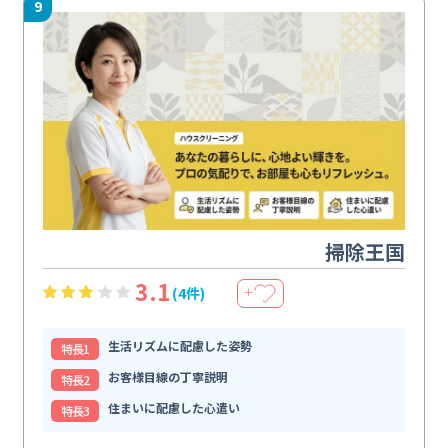
9
掃除王国
3.1
(4件)
＋
生活リズムに配慮した姿勢
特⻑1
お客様目線の丁寧説明
特⻑2
住まいに配慮した心遣い
特⻑3