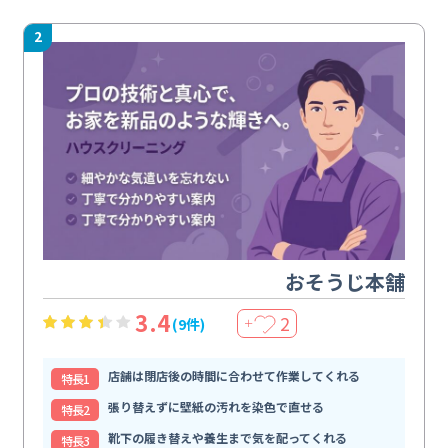
2
おそうじ本舗
3.4
2
(9件)
＋
店舗は閉店後の時間に合わせて作業してくれる
特⻑1
張り替えずに壁紙の汚れを染色で直せる
特⻑2
靴下の履き替えや養生まで気を配ってくれる
特⻑3