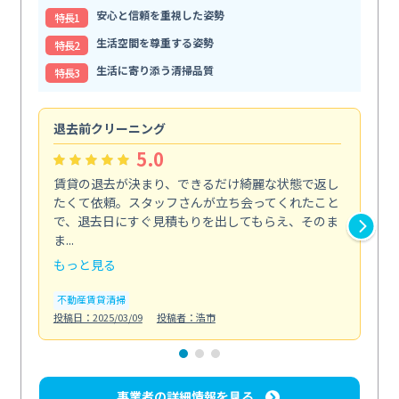
安心と信頼を重視した姿勢
特⻑1
生活空間を尊重する姿勢
特⻑2
生活に寄り添う清掃品質
特⻑3
退去前クリーニング
ト
5.0
賃貸の退去が決まり、できるだけ綺麗な状態で返し
便
たくて依頼。スタッフさんが立ち会ってくれたこと
で
で、退去日にすぐ見積もりを出してもらえ、そのま
太
ま...
て...
もっと見る
も
不動産賃貸清掃
ト
投稿日：2025/03/09
投稿者：浩市
投稿日
事業者の詳細情報を見る