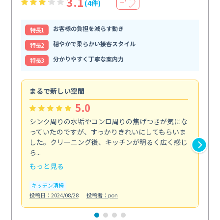
3.1
(4件)
＋
お客様の負担を減らす動き
特⻑1
穏やかで柔らかい接客スタイル
特⻑2
分かりやすく丁寧な案内力
特⻑3
まるで新しい空間
清
5.0
シンク周りの水垢やコンロ周りの焦げつきが気にな
ト
っていたのですが、すっかりきれいにしてもらいま
依
した。クリーニング後、キッチンが明るく広く感じ
ッ
ら...
か...
もっと見る
も
キッチン清掃
ト
投稿日：2024/08/28
投稿者：pon
投稿日