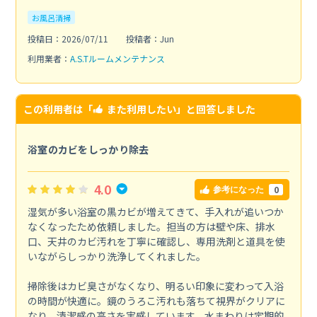
お風呂清掃
投稿日：2026/07/11
投稿者：Jun
利用業者：
A.S.Tルームメンテナンス
この利用者は「
また利用したい
」と回答しました
浴室のカビをしっかり除去
4.0
0
参考になった
湿気が多い浴室の黒カビが増えてきて、手入れが追いつか
なくなったため依頼しました。担当の方は壁や床、排水
口、天井のカビ汚れを丁寧に確認し、専用洗剤と道具を使
いながらしっかり洗浄してくれました。
掃除後はカビ臭さがなくなり、明るい印象に変わって入浴
の時間が快適に。鏡のうろこ汚れも落ちて視界がクリアに
なり、清潔感の高さを実感しています。水まわりは定期的