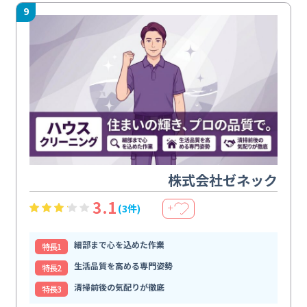
9
株式会社ゼネック
3.1
(3件)
＋
細部まで心を込めた作業
特⻑1
生活品質を高める専門姿勢
特⻑2
清掃前後の気配りが徹底
特⻑3