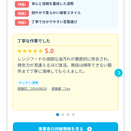
安心と信頼を重視した姿勢
特⻑1
穏やかで柔らかい接客スタイル
特⻑2
丁寧で分かりやすい言葉選び
特⻑3
丁寧な作業でした
価
5.0
レンジフードの頑固な油汚れが徹底的に除去され、
業
換気力が見違えるほど復活。普段は掃除できない箇
は
所まで丁寧に清掃してもらえました。
し
が...
キッチン清掃
も
投稿日：2024/08/26
投稿者：Tao
エ
投稿日
事業者の詳細情報を見る