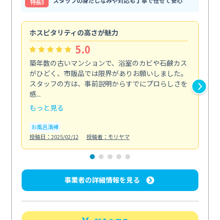
スタッフの身だしなみや対応も丁寧で任せて安心
特⻑3
ホスピタリティの高さが魅力
法
5.0
築年数の古いマンションで、浴室のカビや石鹸カス
会
がひどく、市販品では限界がありお願いしました。
し
スタッフの方は、事前説明からすでにプロらしさを
あ
感...
い...
もっと見る
も
お風呂清掃
ト
投稿日：2025/02/12
投稿者：モリヤマ
投稿日
事業者の詳細情報を見る