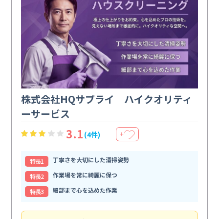
株式会社HQサプライ ハイクオリティ
ーサービス
3.1
(4件)
＋
丁寧さを大切にした清掃姿勢
特⻑1
作業場を常に綺麗に保つ
特⻑2
細部まで心を込めた作業
特⻑3