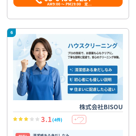
AM9:00 ～ PM19:00 定...
6
株式会社BISOU
3.1
(4件)
＋
清潔感ある身だしなみ