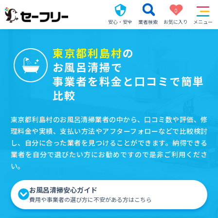
0
安心・安全
業者検索
お気に入り
メニュー
東京都利島村
の
お風呂清掃で
事業者を料金と口コミで簡単
比較
東京都利島村のお風呂清掃業者の中から、口コミ数や評価、修
理料金や実績、支払い方法やアフターフォローなどで比較検討
し、自分に合った業者を見つけることができます。納得できる
業者を自分で選びたい方にお勧めですので是非ご利用くださ
い。
お風呂清掃安心ガイド
費用や事業者の選び方に不安がある方はこちら