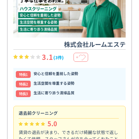
株式会社ルームエステ
3.1
(3件)
＋
安心と信頼を重視した姿勢
特⻑1
生活空間を尊重する姿勢
特⻑2
生活に寄り添う清掃品質
特⻑3
退去前クリーニング
ト
5.0
賃貸の退去が決まり、できるだけ綺麗な状態で返し
便
たくて依頼。スタッフさんが立ち会ってくれたこと
で