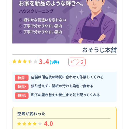
おそうじ本舗
3.4
2
(9件)
＋
店舗は閉店後の時間に合わせて作業してくれる
特⻑1
張り替えずに壁紙の汚れを染色で直せる
特⻑2
靴下の履き替えや養生まで気を配ってくれる
特⻑3
空気が変わった
浴
4.0