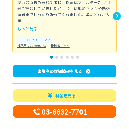
夏前の点検も兼ねて依頼。以前はフィルターだけ自
掃
分で掃除していましたが、今回は奥のファンや熱交
た
換器までしっかり洗ってくれました。黒い汚れが大
キ
量...
安...
もっと見る
も
エアコンクリーニング
お
投稿日：2025/02/23
投稿者：吉村
投稿日
事業者の詳細情報を見る
料金を見る
03-6632-7701