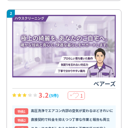
2
ベアーズ
3.2
1
(5件)
＋
高圧洗浄でエアコン内部の空気が変わるほどきれいに
特⻑1
直接契約で料金を抑えつつ丁寧な作業と報告も両立
特⻑2