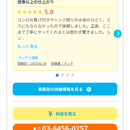
想像以上の仕上がり
ス
5.0
コンロの焦げ付きやシンク周りの水垢がひどく、ど
油
うにもならなかったので依頼しました。正直、ここ
し
まで丁寧にやってくれるとは思わず驚きました。シ
浄
ン...
2...
もっと見る
も
キッチン清掃
キ
投稿日：2025/01/18
投稿者：ナッチ
投稿日
事業者の詳細情報を見る
料金を見る
03-6456-0257