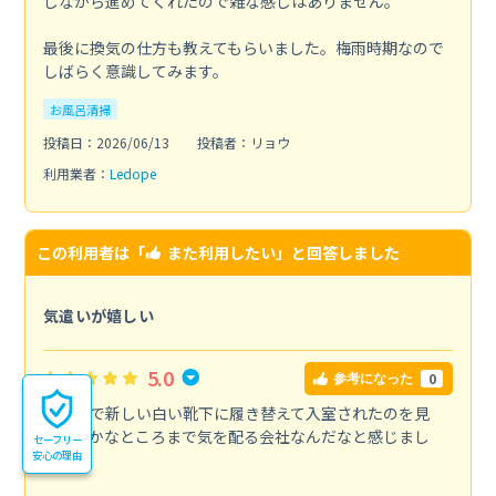
しながら進めてくれたので雑な感じはありません。
最後に換気の仕方も教えてもらいました。梅雨時期なので
しばらく意識してみます。
お風呂清掃
投稿日：2026/06/13
投稿者：リョウ
利用業者：
Ledope
この利用者は「
また利用したい
」と回答しました
気遣いが嬉しい
5.0
0
参考になった
玄関先で新しい白い靴下に履き替えて入室されたのを見
て、細かなところまで気を配る会社なんだなと感じまし
セーフリー
安心の理由
た。