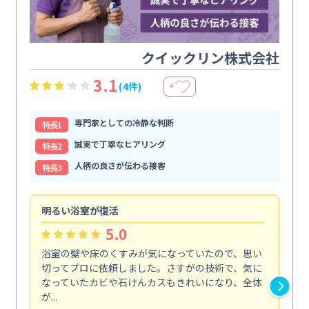
クイックリン株式会社
3.1
(4件)
＋
専門家としての冷静な判断
特⻑1
誠実で丁寧なヒアリング
特⻑2
人柄の良さが伝わる接客
特⻑3
明るい浴室が復活
仕
5.0
浴室の壁や床のくすみが気になっていたので、思い
毎
切ってプロに依頼しました。さすがの技術で、気に
て
なっていたカビや石けんカスもきれいになり、全体
を
が...
驚...