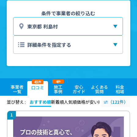
条件で事業者の絞り込む
4
45
件
件
事業者
施工
安心
よくある
料金
口コミ
一覧
事例
ガイド
質問
相場
並び替え :
おすすめ順
新着順
人気順
価格が安い順
評価が高い順
（121件）
評価
1