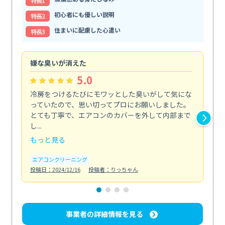
特⻑1
初心者にも優しい説明
特⻑2
住まいに配慮した心遣い
特⻑3
嫌な臭いが消えた
頼
5.0
冷房をつけるたびにモワッとした臭いがして気にな
毎
っていたので、思い切ってプロにお願いしました。
し
とても丁寧で、エアコンのカバーを外して内部まで
口
し...
な...
もっと見る
も
エアコンクリーニング
水
投稿日：2024/12/16
投稿者：りっちゃん
投稿日
事業者の詳細情報を見る