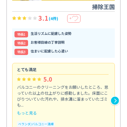
掃除王国
3.1
(4件)
＋
生活リズムに配慮した姿勢
特⻑1
お客様目線の丁寧説明
特⻑2
住まいに配慮した心遣い
特⻑3
とても満足
安
5.0
バルコニーのクリーニングをお願いしたところ、思
2
っていた以上の仕上がりに感動しました。床面にこ
す
びりついていた汚れや、排水溝に溜まっていたゴミ
す
も...
ので.
もっと見る
も
ベランダ/バルコニー清掃
エ