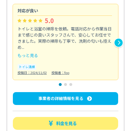
対応が良い
丁
5.0
トイレと浴室の掃除を依頼。電話対応から作業当日
油
まで感じの良いスタッフさんで、安心してお任せで
た
きました。実際の掃除も丁寧で、洗剤の匂いも控え
気
め...
発見.
もっと見る
も
トイレ清掃
キ
投稿日：2024/11/02
投稿者：foo
投稿日
事業者の詳細情報を見る
料金を見る