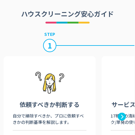
ハウスクリーニング安心ガイド
STEP
1
依頼すべきか
判断する
サービ
自分で掃除すべきか、プロに依頼すべ
17種類の清
きかの判断基準を解説します。
ク/単発の使