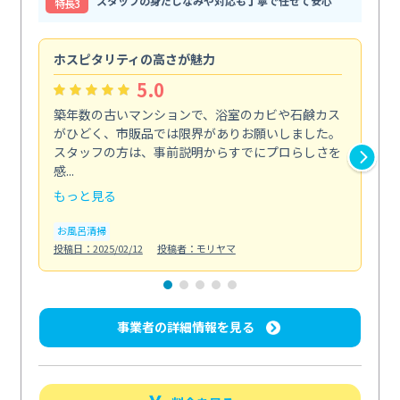
スタッフの身だしなみや対応も丁寧で任せて安心
特⻑3
ホスピタリティの高さが魅力
法
5.0
築年数の古いマンションで、浴室のカビや石鹸カス
会
がひどく、市販品では限界がありお願いしました。
し
スタッフの方は、事前説明からすでにプロらしさを
あ
感...
い...
もっと見る
も
お風呂清掃
ト
投稿日：2025/02/12
投稿者：モリヤマ
投稿日
事業者の詳細情報を見る