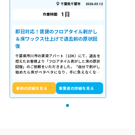
千葉県千葉市
2026.03.12
1日
作業時間
即日対応！賃貸のフロアタイル剥がし
＆床ワックス仕上げで退去前の原状回
復
千葉県市川市の賃貸アパート（1DK）にて、退去を
控えたお客様より「フロアタイル剥がしと床の原状
回復」のご依頼をいただきました。「自分で剥がし
始めたら床がベタベタになり、手に負えなくなっ
た」「退去期限が迫っていて時間がない…
事例の詳細を見る
事業者の詳細を見る