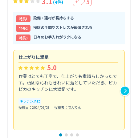
3.1
5
(4件)
＋
設備・建材が長持ちする
特⻑1
掃除の手間やストレスが軽減される
特⻑2
日々のお手入れがラクになる
特⻑3
仕上がりに満足
親
5.0
作業はとても丁寧で、仕上がりも素晴らしかったで
ス
す。頑固な汚れもきれいに落としていただき、ピカ
説
ピカのキッチンに大満足です。
の
い...
キッチン清掃
も
投稿日：2024/08/03
投稿者：でんでん
エ
投稿日