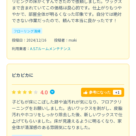
リビングの床がくすんできたので依頼しました。ワックス
まで含まれていてこの価格は良心的です。仕上がりもつや
やかで、部屋全体が明るくなった印象です。自分では絶対
できない作業だったので、頼んで本当に良かったです！
フローリング清掃
投稿日：2024/12/16
投稿者：maki
利用業者：
A.S.Tルームメンテナンス
ピカピカに
4.0
+1
参考になった
子どもが床にこぼした跡や油汚れが気になり、フロアクリ
ーニングをお願いしました。古いワックスを剥がし、皮脂
汚れやホコリをしっかり除去した後、新しいワックスで仕
上げてもらいました。床が見違えるように明るくなり、家
全体が清潔感のある雰囲気になりました。