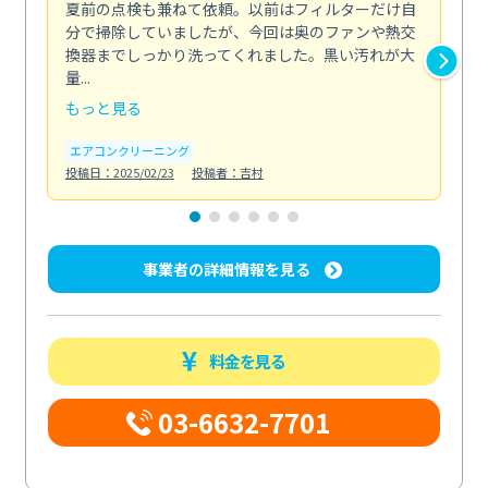
夏前の点検も兼ねて依頼。以前はフィルターだけ自
掃
分で掃除していましたが、今回は奥のファンや熱交
た
換器までしっかり洗ってくれました。黒い汚れが大
キ
量...
安...
もっと見る
も
エアコンクリーニング
お
投稿日：2025/02/23
投稿者：吉村
投稿日
事業者の詳細情報を見る
料金を見る
03-6632-7701