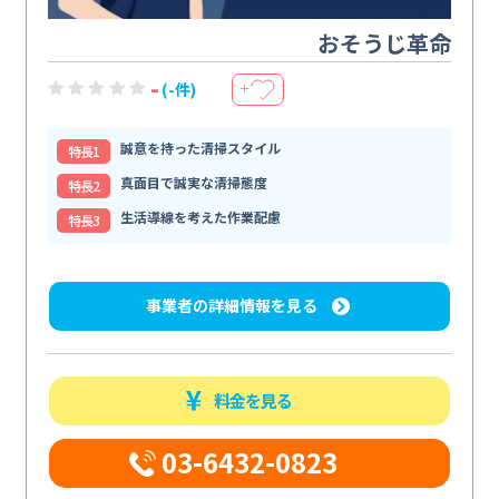
おそうじ革命
-
(-件)
＋
誠意を持った清掃スタイル
特⻑1
真面目で誠実な清掃態度
特⻑2
生活導線を考えた作業配慮
特⻑3
事業者の詳細情報を見る
料金を見る
03-6432-0823