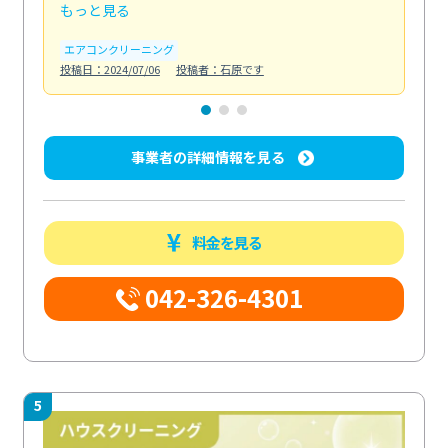
もっと見る
も
エアコンクリーニング
お
投稿日：2024/07/06
投稿者：石原です
投稿日
事業者の詳細情報を見る
料金を見る
042-326-4301
5