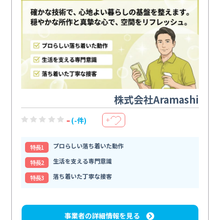
株式会社Aramashi
-
(-件)
＋
プロらしい落ち着いた動作
特⻑1
生活を支える専門意識
特⻑2
落ち着いた丁寧な接客
特⻑3
事業者の詳細情報を見る