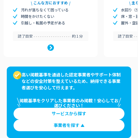
こんな方におすすめ
主
汚れが落ちなくて困っている
水回り（
時間をかけたくない
床・窓・
引越し・転居の予定がある
屋外・空
読了目安
約1分
読了目安
高い掲載基準を通過した認定事業者やサポート体制
などの安全対策を整えているため、納得できる事業
者選びを安心して行えます。
掲載基準をクリアした事業者のみ掲載！安心してお
選びください！
サービスから探す
事業者を探す