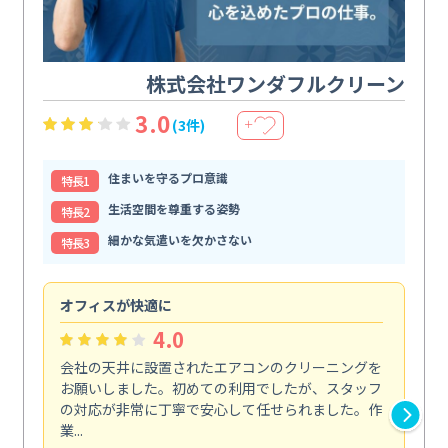
株式会社ワンダフルクリーン
3.0
(3件)
＋
住まいを守るプロ意識
特⻑1
生活空間を尊重する姿勢
特⻑2
細かな気遣いを欠かさない
特⻑3
オフィスが快適に
納
4.0
会社の天井に設置されたエアコンのクリーニングを
浴
お願いしました。初めての利用でしたが、スタッフ
終
の対応が非常に丁寧で安心して任せられました。作
き
業...
し...