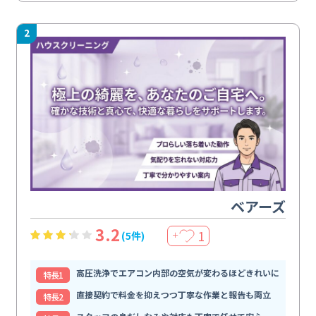
2
ベアーズ
3.2
1
(5件)
＋
高圧洗浄でエアコン内部の空気が変わるほどきれいに
特⻑1
直接契約で料金を抑えつつ丁寧な作業と報告も両立
特⻑2