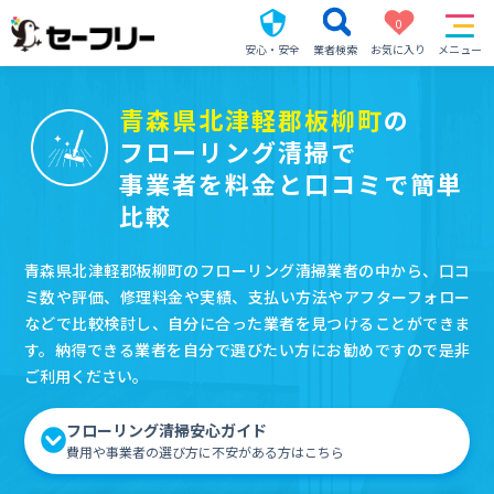
0
安心・安全
業者検索
お気に入り
メニュー
青森県北津軽郡板柳町
の
フローリング清掃で
事業者を料金と口コミで簡単
比較
青森県北津軽郡板柳町のフローリング清掃業者の中から、口コ
ミ数や評価、修理料金や実績、支払い方法やアフターフォロー
などで比較検討し、自分に合った業者を見つけることができま
す。納得できる業者を自分で選びたい方にお勧めですので是非
ご利用ください。
フローリング清掃安心ガイド
費用や事業者の選び方に不安がある方はこちら