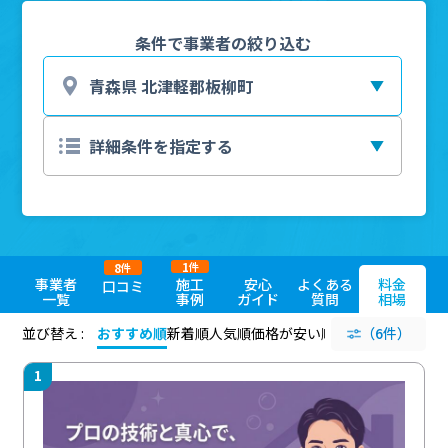
条件で事業者の絞り込む
1
8
件
件
事業者
施工
安心
よくある
料金
口コミ
一覧
事例
ガイド
質問
相場
並び替え :
おすすめ順
新着順
人気順
価格が安い順
評価が高い順
（6件）
評価
1