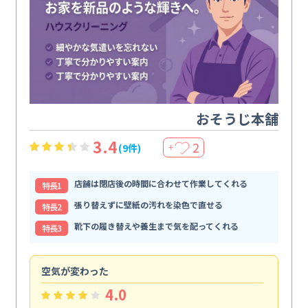
おそうじ本舗
3.4
2
(9件)
＋
店舗は閉店後の時間に合わせて作業してくれる
特⻑1
張り替えずに壁紙の汚れを染色で直せる
特⻑2
靴下の履き替えや養生まで気を配ってくれる
特⻑3
空気が変わった
浴
4.0