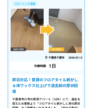
フローリング清掃
BEFORE
AFTER
千葉県千葉市
2026.03.12
1日
作業時間
即日対応！賃貸のフロアタイル剥がし
＆床ワックス仕上げで退去前の原状回
復
千葉県市川市の賃貸アパート（1DK）にて、退去を
控えたお客様より「フロアタイル剥がしと床の原状
回復」のご依頼をいただきました。「自分で剥がし