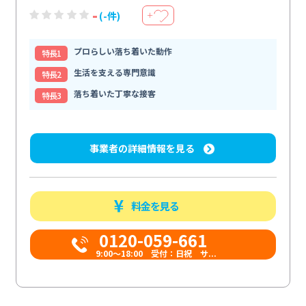
-
(-件)
＋
プロらしい落ち着いた動作
特⻑1
生活を支える専門意識
特⻑2
落ち着いた丁寧な接客
特⻑3
事業者の詳細情報を見る
料金を見る
0120-059-661
9:00〜18:00 受付：日祝 サ...