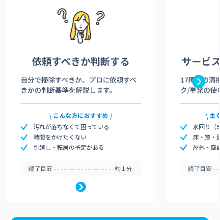
依頼すべきか
判断する
サービ
自分で掃除すべきか、プロに依頼すべ
17種類の清
きかの判断基準を解説します。
ク/単発の使
こんな方におすすめ
主
汚れが落ちなくて困っている
水回り（
時間をかけたくない
床・窓・
引越し・転居の予定がある
屋外・空
読了目安
約1分
読了目安