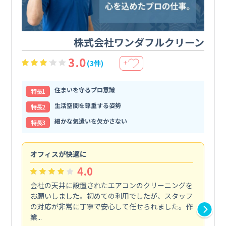
株式会社ワンダフルクリーン
3.0
(3件)
＋
住まいを守るプロ意識
特⻑1
生活空間を尊重する姿勢
特⻑2
細かな気遣いを欠かさない
特⻑3
オフィスが快適に
納
4.0
会社の天井に設置されたエアコンのクリーニングを
浴
お願いしました。初めての利用でしたが、スタッフ
終
の対応が非常に丁寧で安心して任せられました。作
き
業...
し...