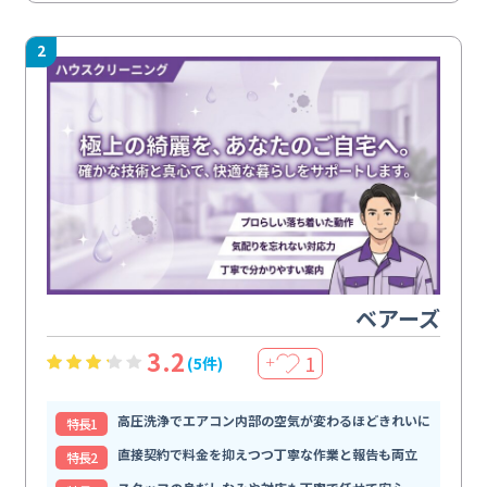
2
ベアーズ
3.2
1
(5件)
＋
高圧洗浄でエアコン内部の空気が変わるほどきれいに
特⻑1
直接契約で料金を抑えつつ丁寧な作業と報告も両立
特⻑2