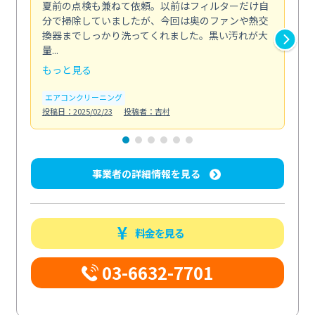
夏前の点検も兼ねて依頼。以前はフィルターだけ自
掃
分で掃除していましたが、今回は奥のファンや熱交
た
換器までしっかり洗ってくれました。黒い汚れが大
キ
量...
安...
もっと見る
も
エアコンクリーニング
お
投稿日：2025/02/23
投稿者：吉村
投稿日
事業者の詳細情報を見る
料金を見る
03-6632-7701