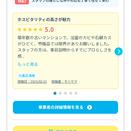
スタッフの身だしなみや対応も丁寧で任せて安心
特⻑3
ホスピタリティの高さが魅力
法
5.0
築年数の古いマンションで、浴室のカビや石鹸カス
会
がひどく、市販品では限界がありお願いしました。
し
スタッフの方は、事前説明からすでにプロらしさを
あ
感...
い...
もっと見る
も
お風呂清掃
ト
投稿日：2025/02/12
投稿者：モリヤマ
投稿日
事業者の詳細情報を見る