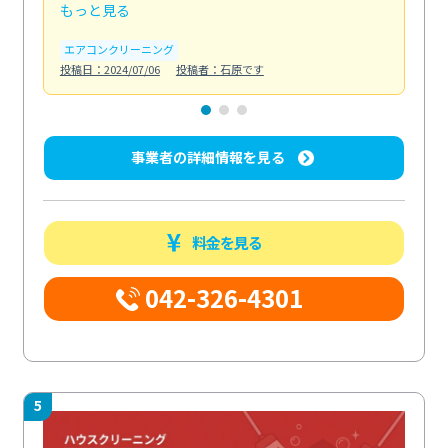
もっと見る
も
エアコンクリーニング
お
投稿日：2024/07/06
投稿者：石原です
投稿日
事業者の詳細情報を見る
料金を見る
042-326-4301
5