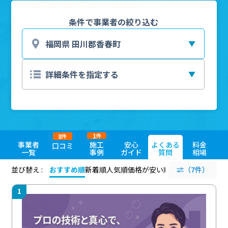
条件で事業者の絞り込む
1
8
件
件
事業者
施工
安心
よくある
料金
口コミ
一覧
事例
ガイド
質問
相場
並び替え :
おすすめ順
新着順
人気順
価格が安い順
評価が高い順
（7件）
評価
1