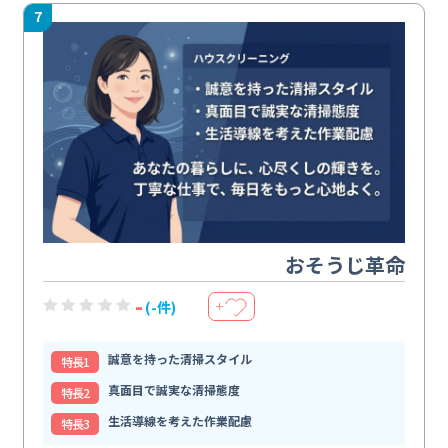
7
おそうじ革命
-
(-件)
＋
誠意を持った清掃スタイル
特⻑1
真面目で誠実な清掃態度
特⻑2
生活導線を考えた作業配慮
特⻑3