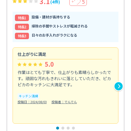
3.1
5
(4件)
＋
設備・建材が長持ちする
特⻑1
掃除の手間やストレスが軽減される
特⻑2
日々のお手入れがラクになる
特⻑3
仕上がりに満足
親
5.0
作業はとても丁寧で、仕上がりも素晴らしかったで
ス
す。頑固な汚れもきれいに落としていただき、ピカ
説
ピカのキッチンに大満足です。
の
い...
キッチン清掃
も
投稿日：2024/08/03
投稿者：でんでん
エ
投稿日