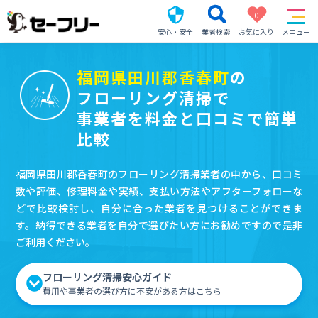
0
安心・安全
業者検索
お気に入り
メニュー
福岡県田川郡香春町
の
フローリング清掃で
事業者を料金と口コミで簡単
比較
福岡県田川郡香春町のフローリング清掃業者の中から、口コミ
数や評価、修理料金や実績、支払い方法やアフターフォローな
どで比較検討し、自分に合った業者を見つけることができま
す。納得できる業者を自分で選びたい方にお勧めですので是非
ご利用ください。
フローリング清掃安心ガイド
費用や事業者の選び方に不安がある方はこちら