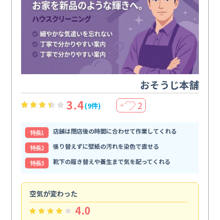
おそうじ本舗
3.4
2
(9件)
＋
店舗は閉店後の時間に合わせて作業してくれる
特⻑1
張り替えずに壁紙の汚れを染色で直せる
特⻑2
靴下の履き替えや養生まで気を配ってくれる
特⻑3
空気が変わった
浴
4.0