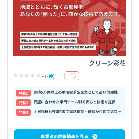
クリーン彩花
-
(-件)
＋
実績5万件以上の地域密着型企業として高い信頼性
特⻑1
要望に合わせた専門チーム制で安心と技術を提供
特⻑2
土日祝日も夜8時まで電話相談・依頼が可能で急な依頼にも柔軟に
特⻑3
事業者の詳細情報を見る