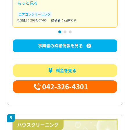
もっと見る
も
エアコンクリーニング
お
投稿日：2024/07/06
投稿者：石原です
投稿日
事業者の詳細情報を見る
料金を見る
042-326-4301
5