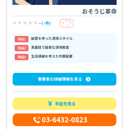
おそうじ革命
-
(-件)
＋
誠意を持った清掃スタイル
特⻑1
真面目で誠実な清掃態度
特⻑2
生活導線を考えた作業配慮
特⻑3
事業者の詳細情報を見る
料金を見る
03-6432-0823