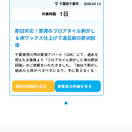
千葉県千葉市
2026.03.12
1日
作業時間
即日対応！賃貸のフロアタイル剥がし
＆床ワックス仕上げで退去前の原状回
復
千葉県市川市の賃貸アパート（1DK）にて、退去を
控えたお客様より「フロアタイル剥がしと床の原状
回復」のご依頼をいただきました。「自分で剥がし
始めたら床がベタベタになり、手に負えなくなっ
た」「退去期限が迫っていて時間がない…
事例の詳細を見る
事業者の詳細を見る