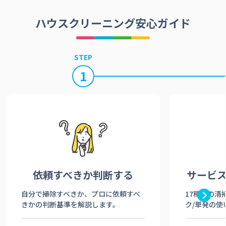
ハウスクリーニング安心ガイド
STEP
1
依頼すべきか
判断する
サービ
自分で掃除すべきか、プロに依頼すべ
17種類の清
きかの判断基準を解説します。
ク/単発の使