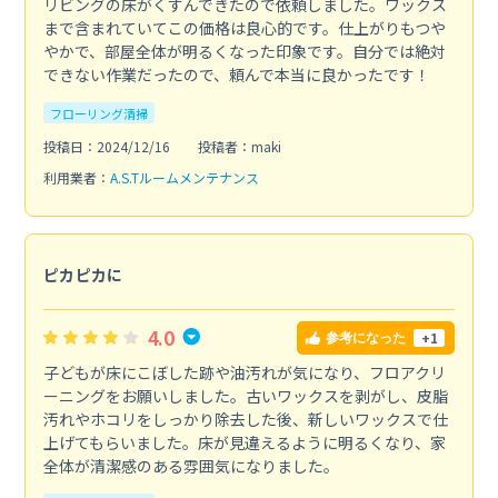
リビングの床がくすんできたので依頼しました。ワックス
まで含まれていてこの価格は良心的です。仕上がりもつや
やかで、部屋全体が明るくなった印象です。自分では絶対
できない作業だったので、頼んで本当に良かったです！
フローリング清掃
投稿日：2024/12/16
投稿者：maki
利用業者：
A.S.Tルームメンテナンス
ピカピカに
4.0
+1
参考になった
子どもが床にこぼした跡や油汚れが気になり、フロアクリ
ーニングをお願いしました。古いワックスを剥がし、皮脂
汚れやホコリをしっかり除去した後、新しいワックスで仕
上げてもらいました。床が見違えるように明るくなり、家
全体が清潔感のある雰囲気になりました。