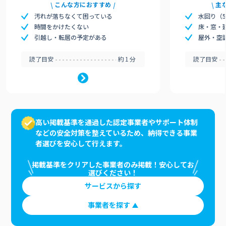
こんな方におすすめ
主
汚れが落ちなくて困っている
水回り（
時間をかけたくない
床・窓・
引越し・転居の予定がある
屋外・空
読了目安
約1分
読了目安
高い掲載基準を通過した認定事業者やサポート体制
などの安全対策を整えているため、納得できる事業
者選びを安心して行えます。
掲載基準をクリアした事業者のみ掲載！安心してお
選びください！
サービスから探す
事業者を探す