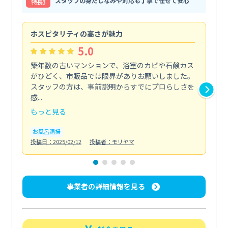
スタッフの身だしなみや対応も丁寧で任せて安心
特⻑3
ホスピタリティの高さが魅力
法
5.0
築年数の古いマンションで、浴室のカビや石鹸カス
会
がひどく、市販品では限界がありお願いしました。
し
スタッフの方は、事前説明からすでにプロらしさを
あ
感...
い...
もっと見る
も
お風呂清掃
ト
投稿日：2025/02/12
投稿者：モリヤマ
投稿日
事業者の詳細情報を見る