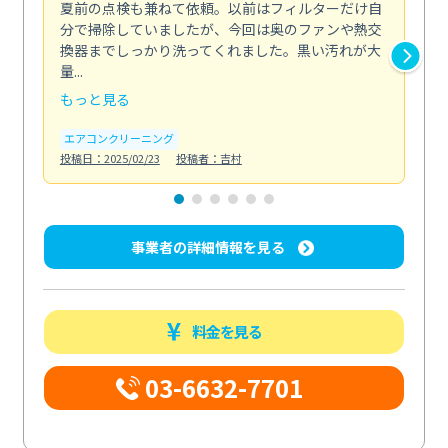
夏前の点検も兼ねて依頼。以前はフィルターだけ自
掃
分で掃除していましたが、今回は奥のファンや熱交
た
換器までしっかり洗ってくれました。黒い汚れが大
キ
量...
安...
もっと見る
も
エアコンクリーニング
お
投稿日：2025/02/23
投稿者：吉村
投稿日
事業者の詳細情報を見る
料金を見る
03-6632-7701