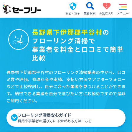
0
安心・安全
業者検索
お気に入り
メニュー
長野県下伊那郡平谷村
の
フローリング清掃で
事業者を料金と口コミで簡単
比較
長野県下伊那郡平谷村のフローリング清掃業者の中から、口コ
ミ数や評価、修理料金や実績、支払い方法やアフターフォロー
などで比較検討し、自分に合った業者を見つけることができま
す。納得できる業者を自分で選びたい方にお勧めですので是非
ご利用ください。
フローリング清掃安心ガイド
費用や事業者の選び方に不安がある方はこちら