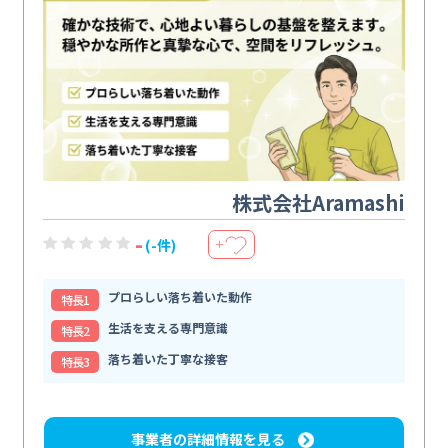
株式会社Aramashi
-
(-件)
＋
プロらしい落ち着いた動作
特⻑1
生活を支える専門意識
特⻑2
落ち着いた丁寧な接客
特⻑3
事業者の詳細情報を見る