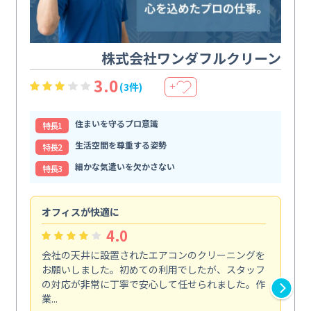
株式会社ワンダフルクリーン
3.0
(3件)
＋
住まいを守るプロ意識
特⻑1
生活空間を尊重する姿勢
特⻑2
細かな気遣いを欠かさない
特⻑3
オフィスが快適に
納
4.0
会社の天井に設置されたエアコンのクリーニングを
浴
お願いしました。初めての利用でしたが、スタッフ
終
の対応が非常に丁寧で安心して任せられました。作
き
業...
し...