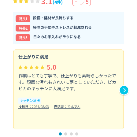
3.1
5
(4件)
＋
設備・建材が長持ちする
特⻑1
掃除の手間やストレスが軽減される
特⻑2
日々のお手入れがラクになる
特⻑3
仕上がりに満足
親
5.0
作業はとても丁寧で、仕上がりも素晴らしかったで
ス
す。頑固な汚れもきれいに落としていただき、ピカ
説
ピカのキッチンに大満足です。
の
い...
キッチン清掃
も
投稿日：2024/08/03
投稿者：でんでん
エ
投稿日