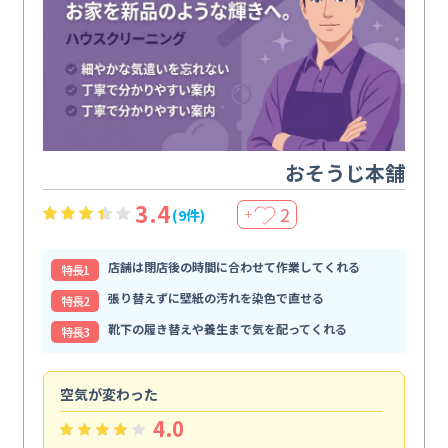
おそうじ本舗
3.4
2
(9件)
＋
店舗は閉店後の時間に合わせて作業してくれる
特⻑1
張り替えずに壁紙の汚れを染色で直せる
特⻑2
靴下の履き替えや養生まで気を配ってくれる
特⻑3
空気が変わった
浴
4.0