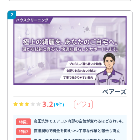
2
ベアーズ
3.2
1
(5件)
＋
高圧洗浄でエアコン内部の空気が変わるほどきれいに
特⻑1
直接契約で料金を抑えつつ丁寧な作業と報告も両立
特⻑2