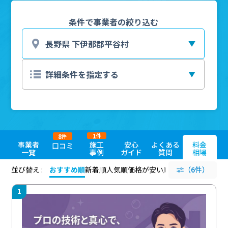
条件で事業者の絞り込む
1
8
件
件
事業者
施工
安心
よくある
料金
口コミ
一覧
事例
ガイド
質問
相場
並び替え :
おすすめ順
新着順
人気順
価格が安い順
評価が高い順
（6件）
評価
1