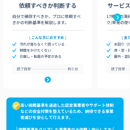
依頼すべきか
判断する
サービ
自分で掃除すべきか、プロに依頼すべ
17種類の清
きかの判断基準を解説します。
ク/単発の使
こんな方におすすめ
主
汚れが落ちなくて困っている
水回り（
時間をかけたくない
床・窓・
引越し・転居の予定がある
屋外・空
読了目安
約1分
読了目安
高い掲載基準を通過した認定事業者やサポート体制
などの安全対策を整えているため、納得できる事業
者選びを安心して行えます。
掲載基準をクリアした事業者のみ掲載！安心してお