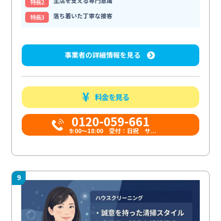
生活を支える専門意識
特⻑2
落ち着いた丁寧な接客
特⻑3
事業者の詳細情報を見る
料金を見る
0120-059-661
9:00〜18:00 受付：日祝 サ...
9