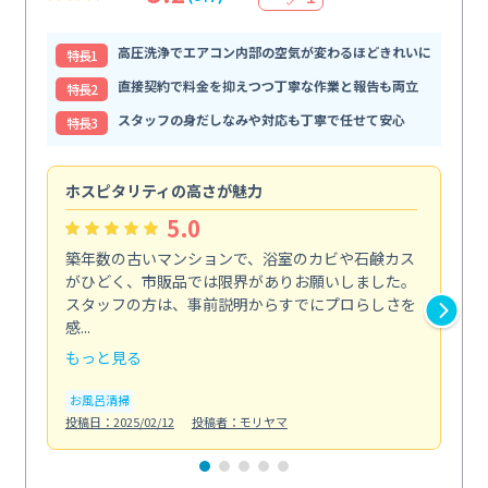
高圧洗浄でエアコン内部の空気が変わるほどきれいに
特⻑1
直接契約で料金を抑えつつ丁寧な作業と報告も両立
特⻑2
スタッフの身だしなみや対応も丁寧で任せて安心
特⻑3
ホスピタリティの高さが魅力
法
5.0
築年数の古いマンションで、浴室のカビや石鹸カス
会
がひどく、市販品では限界がありお願いしました。
し
スタッフの方は、事前説明からすでにプロらしさを
あ
感...
い...
もっと見る
も
お風呂清掃
ト
投稿日：2025/02/12
投稿者：モリヤマ
投稿日