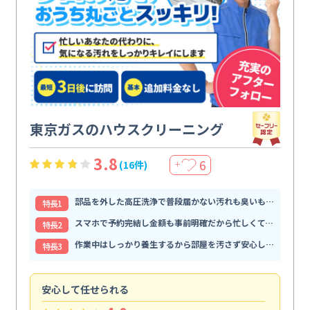
東京ガスのハウスクリーニング
3.8
6
(16件)
＋
部品を外した高圧洗浄で普段届かない汚れも臭いもすっきり解消
特⻑1
スマホで予約完結し金額も事前明確だから忙しくても頼みやすい
特⻑2
作業中はしっかり養生するから部屋を汚さず安心して任せられる
特⻑3
安心して任せられる
見