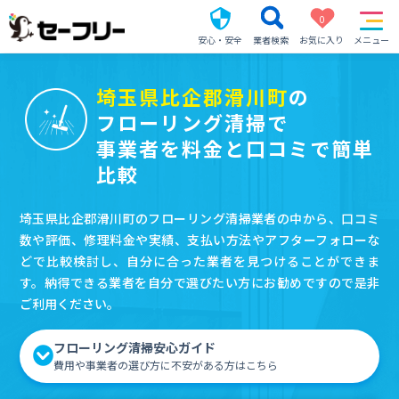
0
安心・安全
業者検索
お気に入り
メニュー
埼玉県比企郡滑川町
の
フローリング清掃で
事業者を料金と口コミで簡単
比較
埼玉県比企郡滑川町のフローリング清掃業者の中から、口コミ
数や評価、修理料金や実績、支払い方法やアフターフォローな
どで比較検討し、自分に合った業者を見つけることができま
す。納得できる業者を自分で選びたい方にお勧めですので是非
ご利用ください。
フローリング清掃安心ガイド
費用や事業者の選び方に不安がある方はこちら