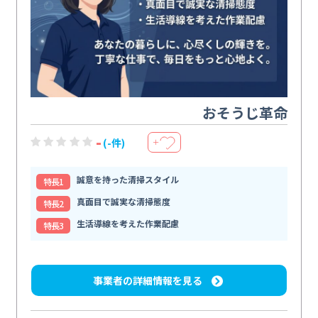
おそうじ革命
-
(-件)
＋
誠意を持った清掃スタイル
特⻑1
真面目で誠実な清掃態度
特⻑2
生活導線を考えた作業配慮
特⻑3
事業者の詳細情報を見る