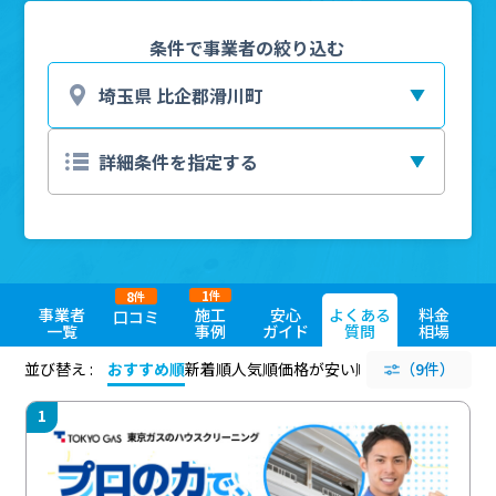
条件で事業者の絞り込む
1
8
件
件
事業者
施工
安心
よくある
料金
口コミ
一覧
事例
ガイド
質問
相場
並び替え :
おすすめ順
新着順
人気順
価格が安い順
評価が高い順
（9件）
評価
1