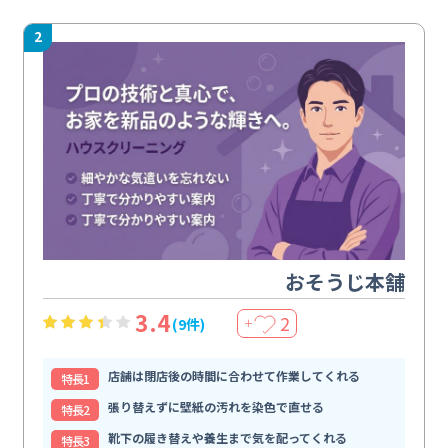
2
おそうじ本舗
3.4
2
(9件)
＋
店舗は閉店後の時間に合わせて作業してくれる
特⻑1
張り替えずに壁紙の汚れを染色で直せる
特⻑2
靴下の履き替えや養生まで気を配ってくれる
特⻑3