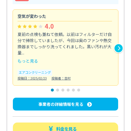
空気が変わった
浴
4.0
夏前の点検も兼ねて依頼。以前はフィルターだけ自
掃
分で掃除していましたが、今回は奥のファンや熱交
た
換器までしっかり洗ってくれました。黒い汚れが大
キ
量...
安...
もっと見る
も
エアコンクリーニング
お
投稿日：2025/02/23
投稿者：吉村
投稿日
事業者の詳細情報を見る
料金を見る