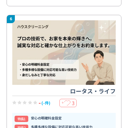
6
ロータス・ライフ
-
3
(-件)
＋
安心の明確料金設定
特⻑1
多種多様な設備に対応可能な高い技術力
特⻑2