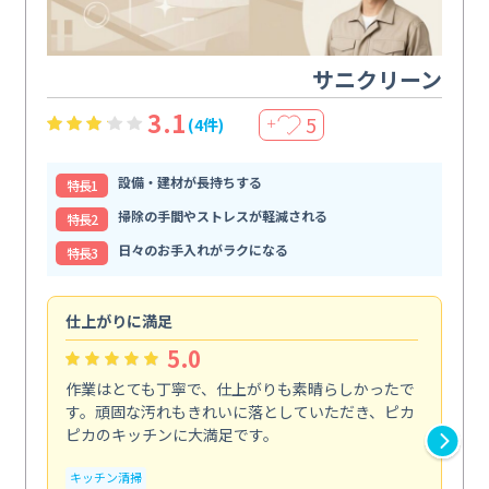
サニクリーン
3.1
5
(4件)
＋
設備・建材が長持ちする
特⻑1
掃除の手間やストレスが軽減される
特⻑2
日々のお手入れがラクになる
特⻑3
仕上がりに満足
親
5.0
作業はとても丁寧で、仕上がりも素晴らしかったで
ス
す。頑固な汚れもきれいに落としていただき、ピカ
説
ピカのキッチンに大満足です。
の
い...
キッチン清掃
も