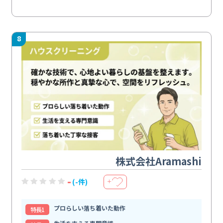
8
株式会社Aramashi
-
(-件)
＋
プロらしい落ち着いた動作
特⻑1