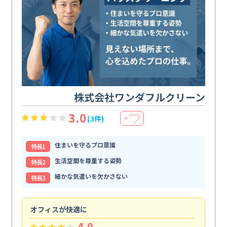
株式会社ワンダフルクリーン
3.0
(3件)
＋
住まいを守るプロ意識
特⻑1
生活空間を尊重する姿勢
特⻑2
細かな気遣いを欠かさない
特⻑3
オフィスが快適に
納
4.0