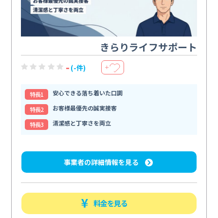
きらりライフサポート
-
(-件)
＋
安心できる落ち着いた口調
特⻑1
お客様最優先の誠実接客
特⻑2
清潔感と丁寧さを両立
特⻑3
事業者の詳細情報を見る
料金を見る