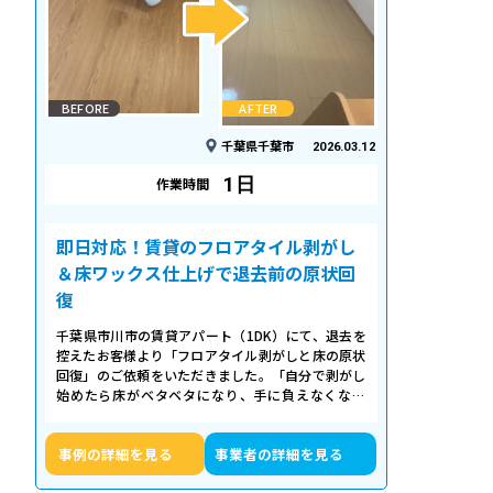
BEFORE
AFTER
千葉県千葉市
2026.03.12
1日
作業時間
即日対応！賃貸のフロアタイル剥がし
＆床ワックス仕上げで退去前の原状回
復
千葉県市川市の賃貸アパート（1DK）にて、退去を
控えたお客様より「フロアタイル剥がしと床の原状
回復」のご依頼をいただきました。「自分で剥がし
始めたら床がベタベタになり、手に負えなくなっ
た」「退去期限が迫っていて時間がない…
事例の詳細を見る
事業者の詳細を見る