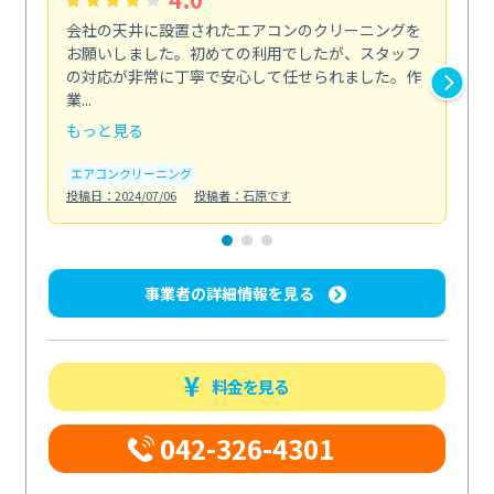
会社の天井に設置されたエアコンのクリーニングを
浴
お願いしました。初めての利用でしたが、スタッフ
終
の対応が非常に丁寧で安心して任せられました。作
き
業...
し...
もっと見る
も
エアコンクリーニング
お
投稿日：2024/07/06
投稿者：石原です
投稿日
事業者の詳細情報を見る
料金を見る
042-326-4301