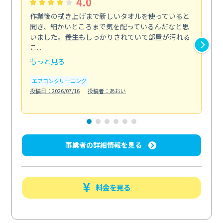
4.0
作業後の拭き上げまで新しいタオルを使っていると
ベ
聞き、細かいところまで気を配っているんだなと思
単
いました。養生もしっかりされていて部屋が汚れる
が
こ...
回...
もっと見る
も
エアコンクリーニング
ベラ
投稿日：2026/07/16
投稿者：あおい
投稿日
事業者の詳細情報を見る
料金を見る