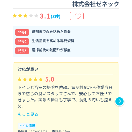
株式会社ゼネック
3.1
(3件)
＋
細部まで心を込めた作業
特⻑1
生活品質を高める専門姿勢
特⻑2
清掃前後の気配りが徹底
特⻑3
対応が良い
丁
5.0
トイレと浴室の掃除を依頼。電話対応から作業当日
油
まで感じの良いスタッフさんで、安心してお任せで
た
きました。実際の掃除も丁寧で、洗剤の匂いも控え
気
め...
発見.
もっと見る
も
トイレ清掃
キ
投稿日：2024/11/02
投稿者：foo
投稿日