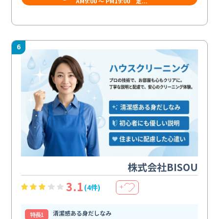
AM9:00 ～ PM19:00 定...
6
株式会社BISOU
3.1
(4件)
＋
清潔感ある身だしなみ
特⻑1