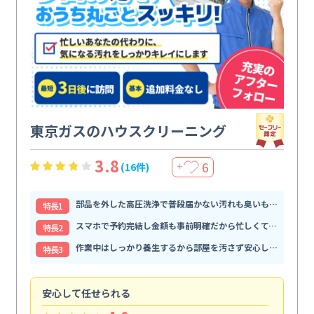
東京ガスのハウスクリーニング
3.8
6
(16件)
＋
部品を外した高圧洗浄で普段届かない汚れも臭いもすっきり解消
特⻑1
スマホで予約完結し金額も事前明確だから忙しくても頼みやすい
特⻑2
作業中はしっかり養生するから部屋を汚さず安心して任せられる
特⻑3
安心して任せられる
見