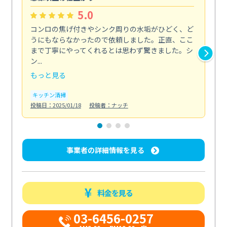
5.0
コンロの焦げ付きやシンク周りの水垢がひどく、ど
油
うにもならなかったので依頼しました。正直、ここ
し
まで丁寧にやってくれるとは思わず驚きました。シ
浄
ン...
2...
もっと見る
も
キッチン清掃
キ
投稿日：2025/01/18
投稿者：ナッチ
投稿日
事業者の詳細情報を見る
料金を見る
03-6456-0257