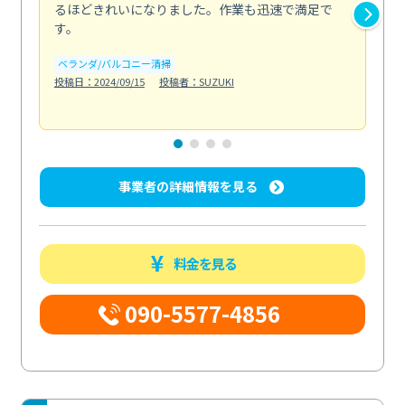
るほどきれいになりました。作業も迅速で満足で
く
す。
欲を.
も
ベランダ/バルコニー清掃
投稿日：2024/09/15
投稿者：SUZUKI
キ
投稿日
事業者の詳細情報を見る
料金を見る
090-5577-4856