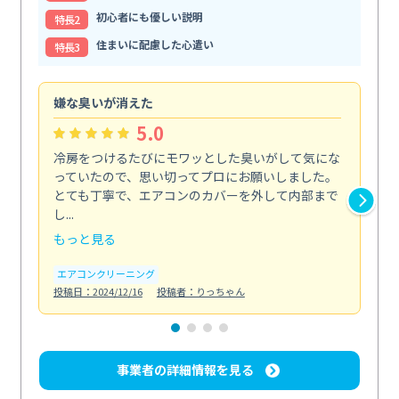
初心者にも優しい説明
特⻑2
住まいに配慮した心遣い
特⻑3
嫌な臭いが消えた
頼
5.0
冷房をつけるたびにモワッとした臭いがして気にな
毎
っていたので、思い切ってプロにお願いしました。
し
とても丁寧で、エアコンのカバーを外して内部まで
口
し...
な...
もっと見る
も
エアコンクリーニング
水
投稿日：2024/12/16
投稿者：りっちゃん
投稿日
事業者の詳細情報を見る