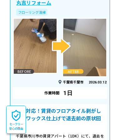
丸吉リフォーム
フローリング清掃
BEFORE
AFTER
千葉県千葉市
2026.03.12
1日
作業時間
即日対応！賃貸のフロアタイル剥がし
＆床ワックス仕上げで退去前の原状回
セーフリー
復
安心の理由
千葉県市川市の賃貸アパート（1DK）にて、退去を