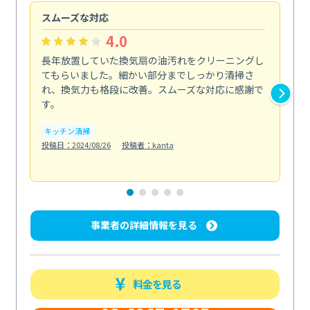
スムーズな対応
汚
4.0
長年放置していた換気扇の油汚れをクリーニングし
バ
てもらいました。細かい部分までしっかり清掃さ
な
れ、換気力も格段に改善。スムーズな対応に感謝で
ら
す。
そ...
も
キッチン清掃
投稿日：2024/08/26
投稿者：kanta
ベラ
投稿日
事業者の詳細情報を見る
料金を見る