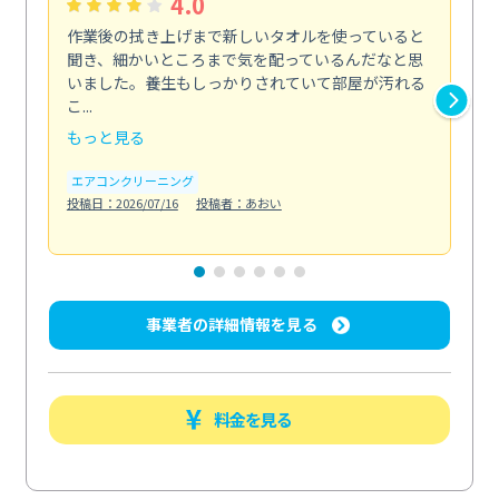
4.0
作業後の拭き上げまで新しいタオルを使っていると
ベ
聞き、細かいところまで気を配っているんだなと思
単
いました。養生もしっかりされていて部屋が汚れる
が
こ...
回...
もっと見る
も
エアコンクリーニング
ベラ
投稿日：2026/07/16
投稿者：あおい
投稿日
事業者の詳細情報を見る
料金を見る