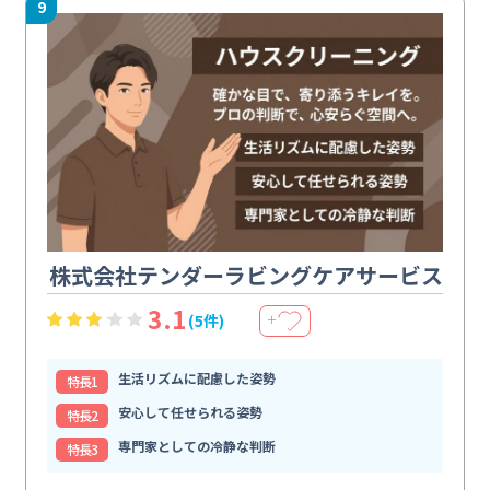
9
株式会社テンダーラビングケアサービス
3.1
(5件)
＋
生活リズムに配慮した姿勢
特⻑1
安心して任せられる姿勢
特⻑2
専門家としての冷静な判断
特⻑3