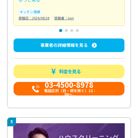
キッチン清掃
ト
投稿日：2024/08/28
投稿者：pon
投稿日
事業者の詳細情報を見る
料金を見る
03-4500-8978
電話応対（日・祝を除く）12：
00～...
5