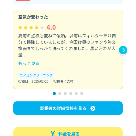
空気が変わった
浴
4.0
夏前の点検も兼ねて依頼。以前はフィルターだけ自
掃
分で掃除していましたが、今回は奥のファンや熱交
た
換器までしっかり洗ってくれました。黒い汚れが大
キ
量...
安...
もっと見る
も
エアコンクリーニング
お
投稿日：2025/02/23
投稿者：吉村
投稿日
事業者の詳細情報を見る
料金を見る