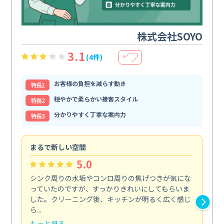
株式会社SOYO
3.1
(4件)
＋
お客様の負担を減らす動き
特⻑1
穏やかで柔らかい接客スタイル
特⻑2
分かりやすく丁寧な案内力
特⻑3
まるで新しい空間
清
5.0
シンク周りの水垢やコンロ周りの焦げつきが気にな
ト
っていたのですが、すっかりきれいにしてもらいま
依
した。クリーニング後、キッチンが明るく広く感じ
ッ
ら...
か...
もっと見る
も