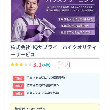
株式会社HQサプライ ハイクオリティ
ーサービス
3.1
(4件)
＋
丁寧さを大切にした清掃姿勢
特⻑1
作業場を常に綺麗に保つ
特⻑2
細部まで心を込めた作業
特⻑3
想像以上の仕上がり
ス