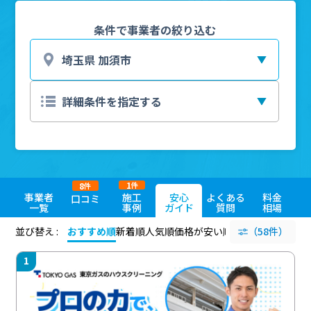
条件で事業者の絞り込む
1
8
件
件
事業者
施工
安心
よくある
料金
口コミ
一覧
事例
ガイド
質問
相場
並び替え :
おすすめ順
新着順
人気順
価格が安い順
評価が高い順
（58件）
評価
1