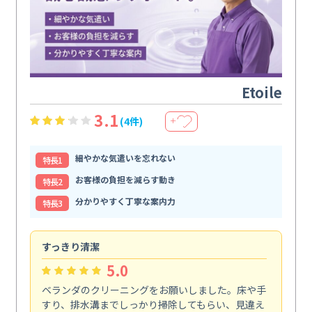
Etoile
3.1
(4件)
＋
細やかな気遣いを忘れない
特⻑1
お客様の負担を減らす動き
特⻑2
分かりやすく丁寧な案内力
特⻑3
すっきり清潔
キ
5.0
ベランダのクリーニングをお願いしました。床や手
コ
すり、排水溝までしっかり掃除してもらい、見違え
れ