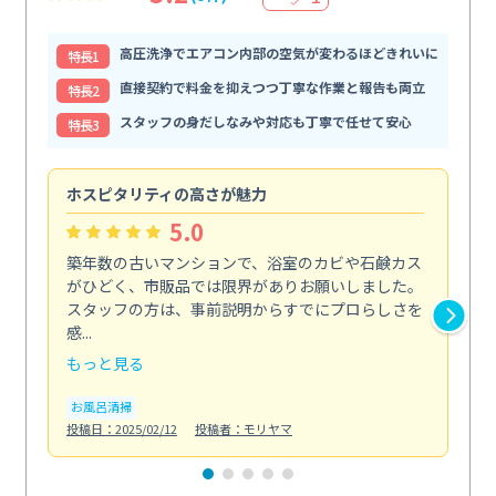
高圧洗浄でエアコン内部の空気が変わるほどきれいに
特⻑1
直接契約で料金を抑えつつ丁寧な作業と報告も両立
特⻑2
スタッフの身だしなみや対応も丁寧で任せて安心
特⻑3
ホスピタリティの高さが魅力
法
5.0
築年数の古いマンションで、浴室のカビや石鹸カス
会
がひどく、市販品では限界がありお願いしました。
し
スタッフの方は、事前説明からすでにプロらしさを
あ
感...
い...
もっと見る
も
お風呂清掃
ト
投稿日：2025/02/12
投稿者：モリヤマ
投稿日