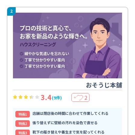
2
おそうじ本舗
3.4
2
(9件)
＋
店舗は閉店後の時間に合わせて作業してくれる
特⻑1
張り替えずに壁紙の汚れを染色で直せる
特⻑2
靴下の履き替えや養生まで気を配ってくれる
特⻑3