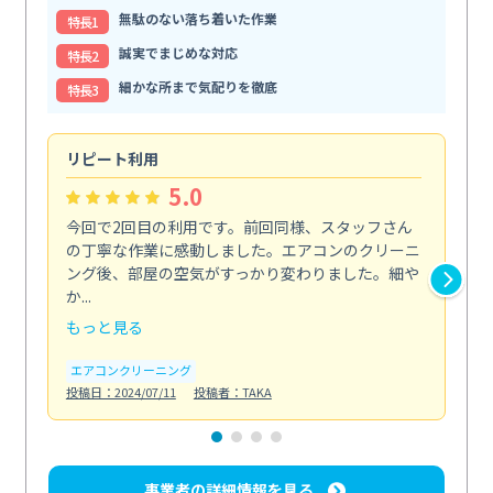
無駄のない落ち着いた作業
特⻑1
誠実でまじめな対応
特⻑2
細かな所まで気配りを徹底
特⻑3
リピート利用
夏
5.0
今回で2回目の利用です。前回同様、スタッフさん
夏
の丁寧な作業に感動しました。エアコンのクリーニ
寧
ング後、部屋の空気がすっかり変わりました。細や
が
か...
う...
もっと見る
も
エアコンクリーニング
エ
投稿日：2024/07/11
投稿者：TAKA
投稿日
事業者の詳細情報を見る