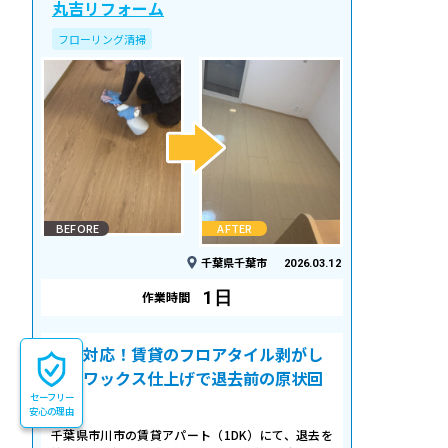
丸吉リフォーム
フローリング清掃
BEFORE
AFTER
千葉県千葉市
2026.03.12
1日
作業時間
即日対応！賃貸のフロアタイル剥がし
＆床ワックス仕上げで退去前の原状回
セーフリー
復
安心の理由
千葉県市川市の賃貸アパート（1DK）にて、退去を