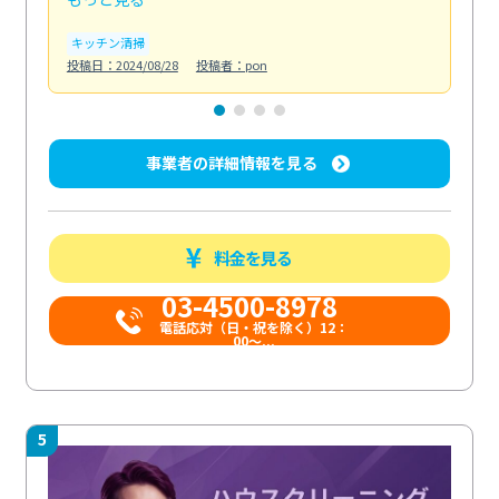
キッチン清掃
ト
投稿日：2024/08/28
投稿者：pon
投稿日
事業者の詳細情報を見る
料金を見る
03-4500-8978
電話応対（日・祝を除く）12：
00～...
5