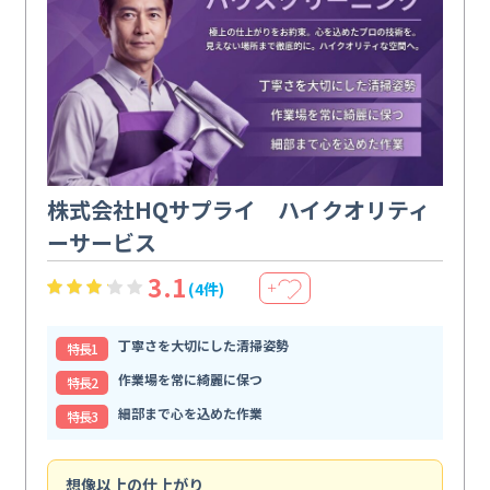
株式会社HQサプライ ハイクオリティ
ーサービス
3.1
(4件)
＋
丁寧さを大切にした清掃姿勢
特⻑1
作業場を常に綺麗に保つ
特⻑2
細部まで心を込めた作業
特⻑3
想像以上の仕上がり
ス