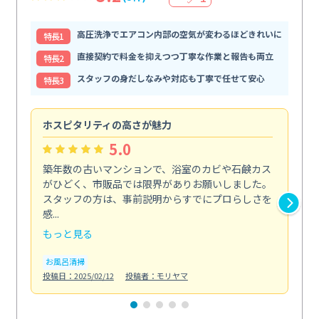
高圧洗浄でエアコン内部の空気が変わるほどきれいに
特⻑1
直接契約で料金を抑えつつ丁寧な作業と報告も両立
特⻑2
スタッフの身だしなみや対応も丁寧で任せて安心
特⻑3
ホスピタリティの高さが魅力
法
5.0
築年数の古いマンションで、浴室のカビや石鹸カス
会
がひどく、市販品では限界がありお願いしました。
し
スタッフの方は、事前説明からすでにプロらしさを
あ
感...
い...
もっと見る
も
お風呂清掃
ト
投稿日：2025/02/12
投稿者：モリヤマ
投稿日