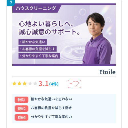
9
Etoile
3.1
(4件)
＋
細やかな気遣いを忘れない
特⻑1
お客様の負担を減らす動き
特⻑2
分かりやすく丁寧な案内力
特⻑3