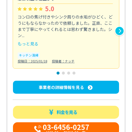
5.0
コンロの焦げ付きやシンク周りの水垢がひどく、ど
油
うにもならなかったので依頼しました。正直、ここ
し
まで丁寧にやってくれるとは思わず驚きました。シ
浄
ン...
2...
もっと見る
も
キッチン清掃
キ
投稿日：2025/01/18
投稿者：ナッチ
投稿日
事業者の詳細情報を見る
料金を見る
03-6456-0257