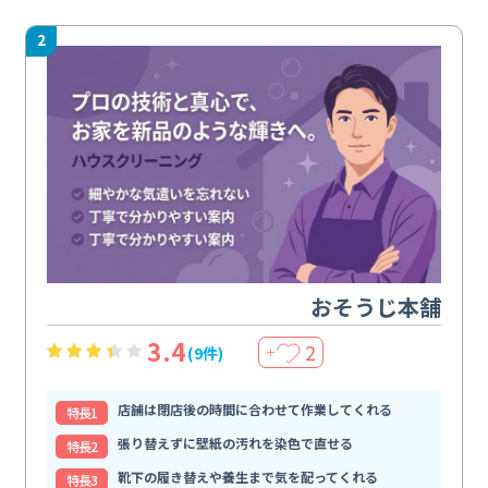
2
おそうじ本舗
3.4
2
(9件)
＋
店舗は閉店後の時間に合わせて作業してくれる
特⻑1
張り替えずに壁紙の汚れを染色で直せる
特⻑2
靴下の履き替えや養生まで気を配ってくれる
特⻑3