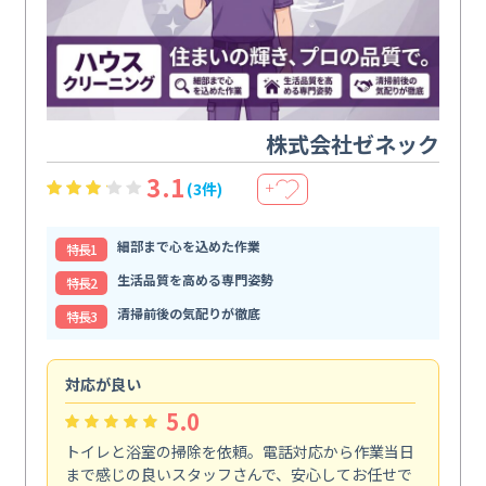
株式会社ゼネック
3.1
(3件)
＋
細部まで心を込めた作業
特⻑1
生活品質を高める専門姿勢
特⻑2
清掃前後の気配りが徹底
特⻑3
対応が良い
丁
5.0
トイレと浴室の掃除を依頼。電話対応から作業当日
油
まで感じの良いスタッフさんで、安心してお任せで
た