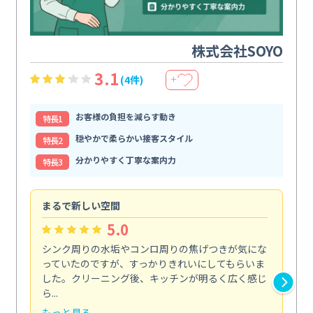
株式会社SOYO
3.1
(4件)
＋
お客様の負担を減らす動き
特⻑1
穏やかで柔らかい接客スタイル
特⻑2
分かりやすく丁寧な案内力
特⻑3
まるで新しい空間
清
5.0
シンク周りの水垢やコンロ周りの焦げつきが気にな
ト
っていたのですが、すっかりきれいにしてもらいま
依
した。クリーニング後、キッチンが明るく広く感じ
ッ
ら...
か...
もっと見る
も