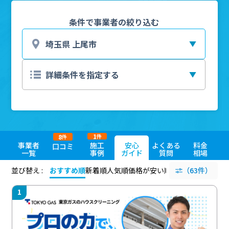
条件で事業者の絞り込む
1
8
件
件
事業者
施工
安心
よくある
料金
口コミ
一覧
事例
ガイド
質問
相場
並び替え :
おすすめ順
新着順
人気順
価格が安い順
評価が高い順
（63件）
評価
1