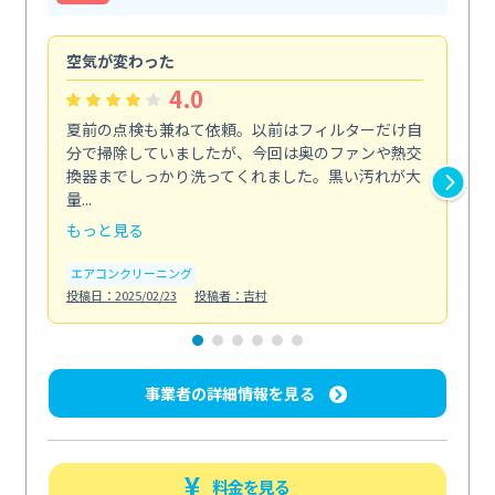
空気が変わった
浴
4.0
夏前の点検も兼ねて依頼。以前はフィルターだけ自
掃
分で掃除していましたが、今回は奥のファンや熱交
た
換器までしっかり洗ってくれました。黒い汚れが大
キ
量...
安...
もっと見る
も
エアコンクリーニング
お
投稿日：2025/02/23
投稿者：吉村
投稿日
事業者の詳細情報を見る
料金を見る