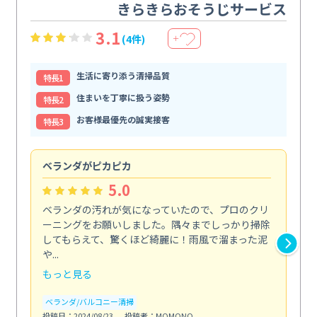
きらきらおそうじサービス
3.1
(4件)
＋
生活に寄り添う清掃品質
特⻑1
住まいを丁寧に扱う姿勢
特⻑2
お客様最優先の誠実接客
特⻑3
ベランダがピカピカ
今
5.0
ベランダの汚れが気になっていたので、プロのクリ
掃
ーニングをお願いしました。隅々までしっかり掃除
し
してもらえて、驚くほど綺麗に！雨風で溜まった泥
あ
や...
年...
もっと見る
も
ベランダ/バルコニー清掃
エ
投稿日：2024/08/23
投稿者：MOMONO
投稿日