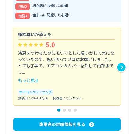
初心者にも優しい説明
特⻑2
住まいに配慮した心遣い
特⻑3
嫌な臭いが消えた
頼
5.0
冷房をつけるたびにモワッとした臭いがして気にな
毎
っていたので、思い切ってプロにお願いしました。
し
とても丁寧で、エアコンのカバーを外して内部まで
口
し...
な...
もっと見る
も
エアコンクリーニング
水
投稿日：2024/12/16
投稿者：りっちゃん
投稿日
事業者の詳細情報を見る