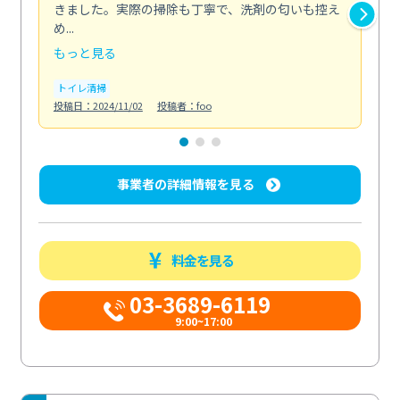
きました。実際の掃除も丁寧で、洗剤の匂いも控え
気
め...
発見.
もっと見る
も
トイレ清掃
キ
投稿日：2024/11/02
投稿者：foo
投稿日
事業者の詳細情報を見る
料金を見る
03-3689-6119
9:00~17:00