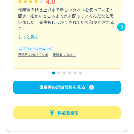
4.0
作業後の拭き上げまで新しいタオルを使っていると
ベ
聞き、細かいところまで気を配っているんだなと思
単
いました。養生もしっかりされていて部屋が汚れる
が
こ...
回...
もっと見る
も
エアコンクリーニング
ベラ
投稿日：2026/07/16
投稿者：あおい
投稿日
事業者の詳細情報を見る
料金を見る