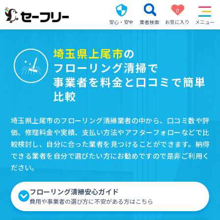
0
安心・安全
業者検索
お気に入り
メニュー
埼玉県上尾市
の
フローリング清掃で
事業者を料金と口コミで簡単
比較
埼玉県上尾市のフローリング清掃業者の中から、口コミ数や評
価、修理料金や実績、支払い方法やアフターフォローなどで比
較検討し、自分に合った業者を見つけることができます。納得
できる業者を自分で選びたい方にお勧めですので是非ご利用く
ださい。
フローリング清掃安心ガイド
費用や事業者の選び方に不安がある方はこちら