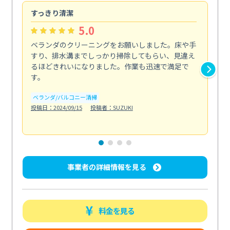
すっきり清潔
キ
5.0
ベランダのクリーニングをお願いしました。床や手
コ
すり、排水溝までしっかり掃除してもらい、見違え
れ
るほどきれいになりました。作業も迅速で満足で
く
す。
欲を.
も
ベランダ/バルコニー清掃
投稿日：2024/09/15
投稿者：SUZUKI
キ
投稿日
事業者の詳細情報を見る
料金を見る