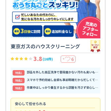
東京ガスのハウスクリーニング
3.8
6
(16件)
＋
部品を外した高圧洗浄で普段届かない汚れも臭いもすっきり解消
特⻑1
スマホで予約完結し金額も事前明確だから忙しくても頼みやすい
特⻑2
作業中はしっかり養生するから部屋を汚さず安心して任せられる
特⻑3
安心して任せられる
見