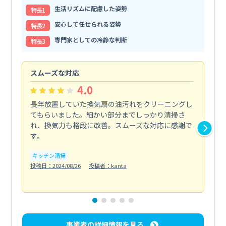
生活リズムに配慮した姿勢
特⻑1
安心して任せられる姿勢
特⻑2
専門家としての冷静な判断
特⻑3
スムーズな対応
汚
4.0
長年放置していた換気扇の油汚れをクリーニングし
バ
てもらいました。細かい部分までしっかり清掃さ
な
れ、換気力も格段に改善。スムーズな対応に感謝で
ら
す。
そ...
も
キッチン清掃
投稿日：2024/08/26
投稿者：kanta
ベラ
投稿日
事業者の詳細情報を見る