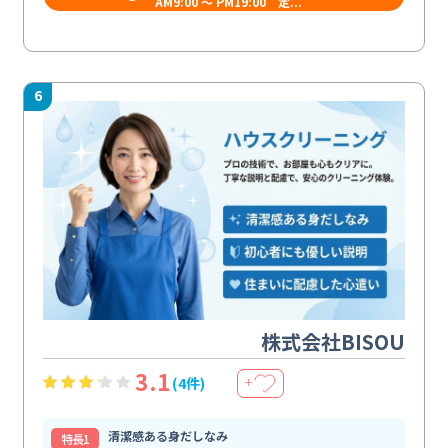
AM9:00 ～ PM19:00 定...
6
株式会社BISOU
3.1
(4件)
＋
清潔感ある身だしなみ
特⻑1