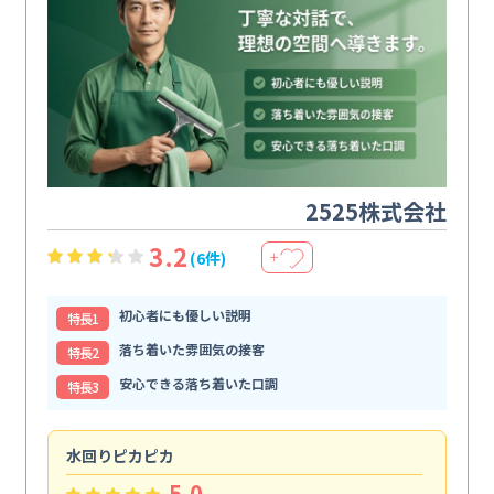
2525株式会社
3.2
(6件)
＋
初心者にも優しい説明
特⻑1
落ち着いた雰囲気の接客
特⻑2
安心できる落ち着いた口調
特⻑3
水回りピカピカ
ま
5.0