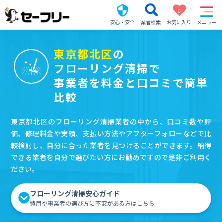
0
安心・安全
業者検索
お気に入り
メニュー
東京都北区
の
フローリング清掃で
事業者を料金と口コミで簡単
比較
東京都北区のフローリング清掃業者の中から、口コミ数や評
価、修理料金や実績、支払い方法やアフターフォローなどで比
較検討し、自分に合った業者を見つけることができます。納得
できる業者を自分で選びたい方にお勧めですので是非ご利用く
ださい。
フローリング清掃安心ガイド
費用や事業者の選び方に不安がある方はこちら