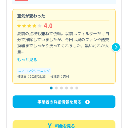
空気が変わった
浴
4.0
夏前の点検も兼ねて依頼。以前はフィルターだけ自
掃
分で掃除していましたが、今回は奥のファンや熱交
た
換器までしっかり洗ってくれました。黒い汚れが大
キ
量...
安...
もっと見る
も
エアコンクリーニング
お
投稿日：2025/02/23
投稿者：吉村
投稿日
事業者の詳細情報を見る
料金を見る