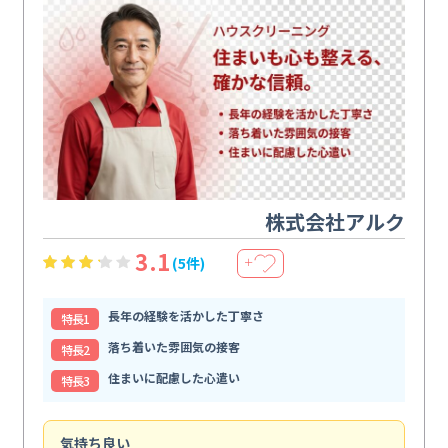
株式会社アルク
3.1
(5件)
＋
長年の経験を活かした丁寧さ
特⻑1
落ち着いた雰囲気の接客
特⻑2
住まいに配慮した心遣い
特⻑3
気持ち良い
頼