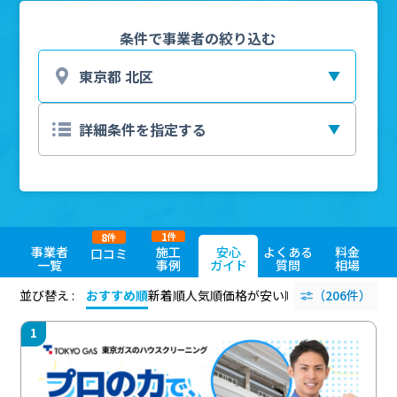
条件で事業者の絞り込む
1
8
件
件
事業者
施工
安心
よくある
料金
口コミ
一覧
事例
ガイド
質問
相場
並び替え :
おすすめ順
新着順
人気順
価格が安い順
評価が高い順
（206件）
評価
1