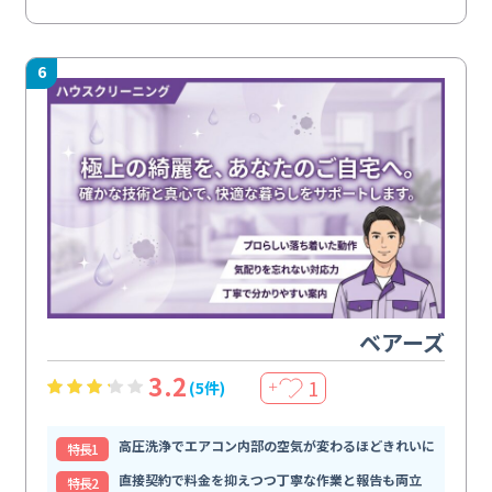
6
ベアーズ
3.2
1
(5件)
＋
高圧洗浄でエアコン内部の空気が変わるほどきれいに
特⻑1
直接契約で料金を抑えつつ丁寧な作業と報告も両立
特⻑2