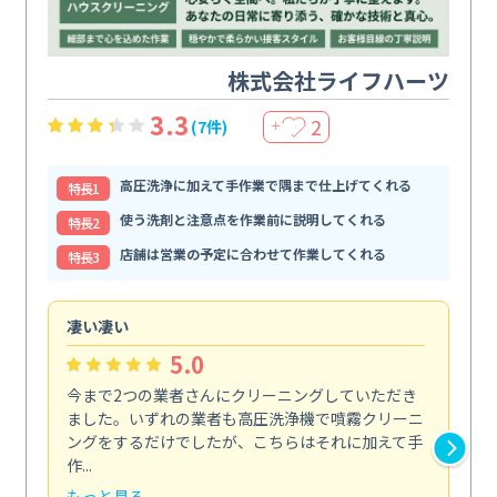
株式会社ライフハーツ
3.3
2
(7件)
＋
高圧洗浄に加えて手作業で隅まで仕上げてくれる
特⻑1
使う洗剤と注意点を作業前に説明してくれる
特⻑2
店舗は営業の予定に合わせて作業してくれる
特⻑3
凄い凄い
初
5.0
今まで2つの業者さんにクリーニングしていただき
ハ
ました。いずれの業者も高圧洗浄機で噴霧クリーニ
の
ングをするだけでしたが、こちらはそれに加えて手
し
作...
ラ...
もっと見る
も