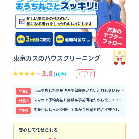
東京ガスのハウスクリーニング
3.8
6
(16件)
＋
部品を外した高圧洗浄で普段届かない汚れも臭いもすっきり解消
特⻑1
スマホで予約完結し金額も事前明確だから忙しくても頼みやすい
特⻑2
作業中はしっかり養生するから部屋を汚さず安心して任せられる
特⻑3
安心して任せられる
見