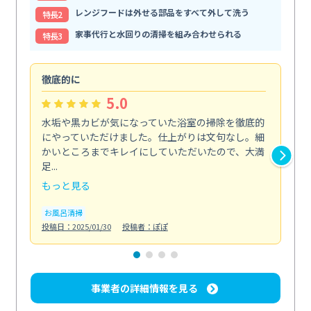
レンジフードは外せる部品をすべて外して洗う
特⻑2
家事代行と水回りの清掃を組み合わせられる
特⻑3
徹底的に
助
5.0
水垢や黒カビが気になっていた浴室の掃除を徹底的
体
にやっていただけました。仕上がりは文句なし。細
掃
かいところまでキレイにしていただいたので、大満
内
足...
の...
もっと見る
も
お風呂清掃
水
投稿日：2025/01/30
投稿者：ぽぽ
投稿日
事業者の詳細情報を見る