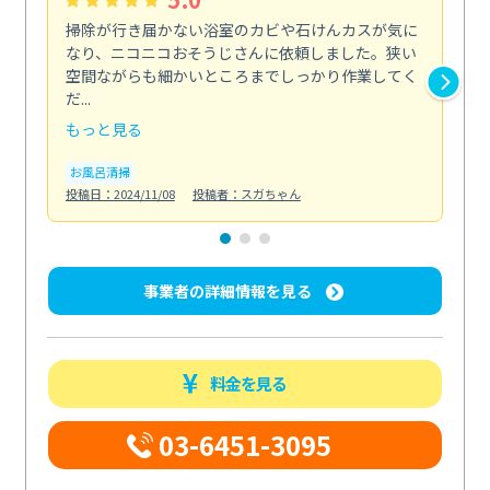
掃除が行き届かない浴室のカビや石けんカスが気に
初
なり、ニコニコおそうじさんに依頼しました。狭い
丁
空間ながらも細かいところまでしっかり作業してく
る
だ...
た...
もっと見る
も
お風呂清掃
エ
投稿日：2024/11/08
投稿者：スガちゃん
投稿日
事業者の詳細情報を見る
料金を見る
03-6451-3095