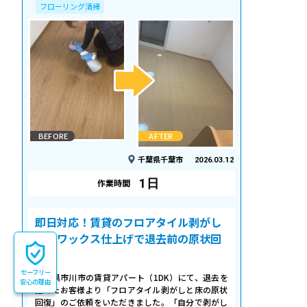
フローリング清掃
BEFORE
AFTER
千葉県千葉市
2026.03.12
1日
作業時間
即日対応！賃貸のフロアタイル剥がし
＆床ワックス仕上げで退去前の原状回
復
セーフリー
千葉県市川市の賃貸アパート（1DK）にて、退去を
安心の理由
控えたお客様より「フロアタイル剥がしと床の原状
回復」のご依頼をいただきました。「自分で剥がし