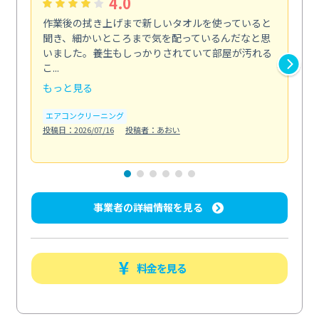
4.0
作業後の拭き上げまで新しいタオルを使っていると
ベ
聞き、細かいところまで気を配っているんだなと思
単
いました。養生もしっかりされていて部屋が汚れる
が
こ...
回...
もっと見る
も
エアコンクリーニング
ベラ
投稿日：2026/07/16
投稿者：あおい
投稿日
事業者の詳細情報を見る
料金を見る