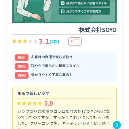
株式会社SOYO
3.1
(4件)
＋
お客様の負担を減らす動き
特⻑1
穏やかで柔らかい接客スタイル
特⻑2
分かりやすく丁寧な案内力
特⻑3
まるで新しい空間
清
5.0
シンク周りの水垢やコンロ周りの焦げつきが気にな
ト
っていたのですが、すっかりきれいにしてもらいま
依
した。クリーニング後、キッチンが明るく広く感じ
ッ