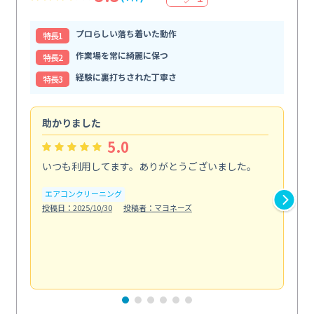
プロらしい落ち着いた動作
特⻑1
作業場を常に綺麗に保つ
特⻑2
経験に裏打ちされた丁寧さ
特⻑3
助かりました
助
5.0
いつも利用してます。ありがとうございました。
綺
く
エアコンクリーニング
投稿日：2025/10/30
投稿者：マヨネーズ
エ
投稿日