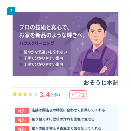
2
おそうじ本舗
3.4
2
(9件)
＋
店舗は閉店後の時間に合わせて作業してくれる
特⻑1
張り替えずに壁紙の汚れを染色で直せる
特⻑2
靴下の履き替えや養生まで気を配ってくれる
特⻑3