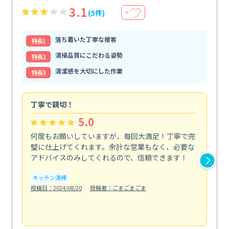
3.1
(5件)
＋
落ち着いた丁寧な接客
特⻑1
清掃品質にこだわる姿勢
特⻑2
清潔感を大切にした作業
特⻑3
丁寧で親切！
期
5.0
何度もお願いしていますが、毎回大満足！丁寧で完
初
璧に仕上げてくれます。余計な営業もなく、必要な
不
アドバイスのみしてくれるので、信頼できます！
で
にな.
キッチン清掃
も
投稿日：2024/08/20
投稿者：ごまごまごま
エ
投稿日