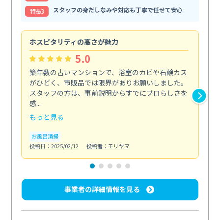
スタッフの身だしなみや対応も丁寧で任せて安心
特⻑3
ホスピタリティの高さが魅力
法
5.0
築年数の古いマンションで、浴室のカビや石鹸カス
会
がひどく、市販品では限界がありお願いしました。
し
スタッフの方は、事前説明からすでにプロらしさを
あ
感...
い...
もっと見る
も
お風呂清掃
ト
投稿日：2025/02/12
投稿者：モリヤマ
投稿日
事業者の詳細情報を見る