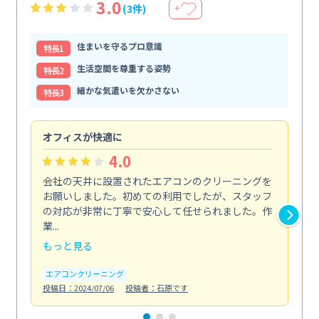
3.0
(3件)
＋
住まいを守るプロ意識
特⻑1
生活空間を尊重する姿勢
特⻑2
細かな気遣いを欠かさない
特⻑3
オフィスが快適に
納
4.0
会社の天井に設置されたエアコンのクリーニングを
浴
お願いしました。初めての利用でしたが、スタッフ
終
の対応が非常に丁寧で安心して任せられました。作
き
業...
し...
もっと見る
も
エアコンクリーニング
お
投稿日：2024/07/06
投稿者：石原です
投稿日