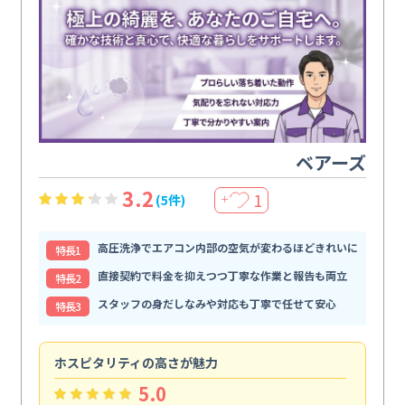
ベアーズ
3.2
1
(5件)
＋
高圧洗浄でエアコン内部の空気が変わるほどきれいに
特⻑1
直接契約で料金を抑えつつ丁寧な作業と報告も両立
特⻑2
スタッフの身だしなみや対応も丁寧で任せて安心
特⻑3
ホスピタリティの高さが魅力
法
5.0