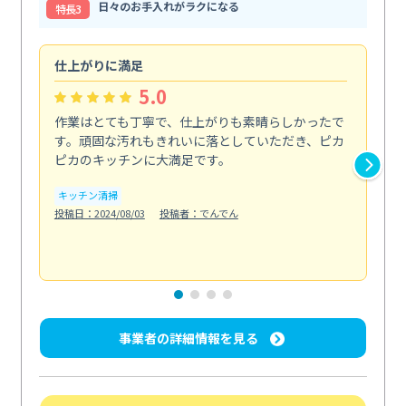
日々のお手入れがラクになる
特⻑3
仕上がりに満足
親
5.0
作業はとても丁寧で、仕上がりも素晴らしかったで
ス
す。頑固な汚れもきれいに落としていただき、ピカ
説
ピカのキッチンに大満足です。
の
い...
キッチン清掃
も
投稿日：2024/08/03
投稿者：でんでん
エ
投稿日
事業者の詳細情報を見る