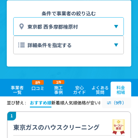
条件で事業者の絞り込む
1
8
件
件
事業者
施工
安心
よくある
料金
口コミ
一覧
事例
ガイド
質問
相場
並び替え :
おすすめ順
新着順
人気順
価格が安い順
評価が高い順
（9件）
評価
1
東京ガスのハウスクリーニング