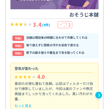
おそうじ本舗
3.4
2
(9件)
＋
店舗は閉店後の時間に合わせて作業してくれる
特⻑1
張り替えずに壁紙の汚れを染色で直せる
特⻑2
靴下の履き替えや養生まで気を配ってくれる
特⻑3
空気が変わった
浴
4.0
夏前の点検も兼ねて依頼。以前はフィルターだけ自
掃
分で掃除していましたが、今回は奥のファンや熱交
た
換器までしっかり洗ってくれました。黒い汚れが大
キ
量...
安...
もっと見る
も