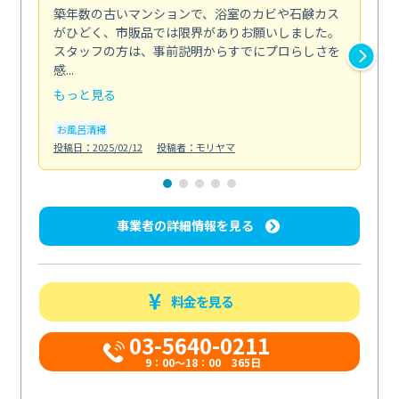
築年数の古いマンションで、浴室のカビや石鹸カス
会
がひどく、市販品では限界がありお願いしました。
し
スタッフの方は、事前説明からすでにプロらしさを
あ
感...
い...
もっと見る
も
お風呂清掃
ト
投稿日：2025/02/12
投稿者：モリヤマ
投稿日
事業者の詳細情報を見る
料金を見る
03-5640-0211
9：00～18：00 365日