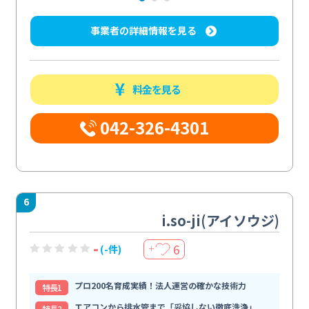
事業者の詳細情報を見る
料金を見る
042-326-4301
6
i.so-ji(アイソウジ)
-
6
(-件)
＋
プロ200名育成実績！法人運営の確かな技術力
特⻑1
エアコンから排水管まで「妥協しない徹底洗浄」
特⻑2