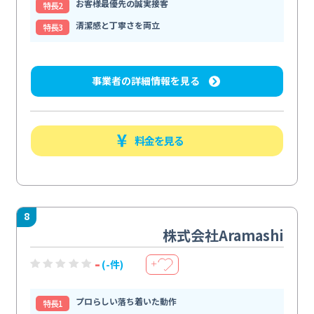
お客様最優先の誠実接客
特⻑2
清潔感と丁寧さを両立
特⻑3
事業者の詳細情報を見る
料金を見る
8
株式会社Aramashi
-
(-件)
＋
プロらしい落ち着いた動作
特⻑1