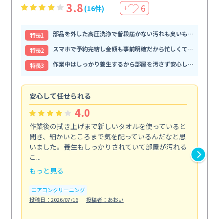
3.8
6
(16件)
＋
部品を外した高圧洗浄で普段届かない汚れも臭いもすっきり解消
特⻑1
スマホで予約完結し金額も事前明確だから忙しくても頼みやすい
特⻑2
作業中はしっかり養生するから部屋を汚さず安心して任せられる
特⻑3
安心して任せられる
見
4.0
作業後の拭き上げまで新しいタオルを使っていると
ベ
聞き、細かいところまで気を配っているんだなと思
単
いました。養生もしっかりされていて部屋が汚れる
が
こ...
回...
もっと見る
も
エアコンクリーニング
ベラ
投稿日：2026/07/16
投稿者：あおい
投稿日