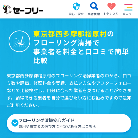
0
安心・安全
業者検索
お気に入り
メニュー
東京都西多摩郡檜原村
の
フローリング清掃で
事業者を料金と口コミで簡単
比較
東京都西多摩郡檜原村のフローリング清掃業者の中から、口コ
ミ数や評価、修理料金や実績、支払い方法やアフターフォロー
などで比較検討し、自分に合った業者を見つけることができま
す。納得できる業者を自分で選びたい方にお勧めですので是非
ご利用ください。
フローリング清掃安心ガイド
費用や事業者の選び方に不安がある方はこちら