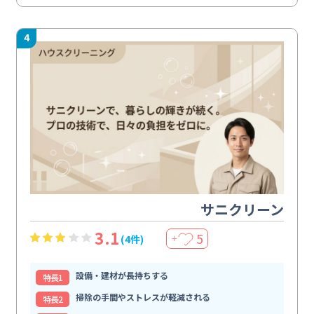
4
サニクリーン
3.1
5
(4件)
＋
設備・建材が長持ちする
特⻑1
掃除の手間やストレスが軽減される
特⻑2