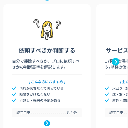
依頼すべきか
判断する
サービ
自分で掃除すべきか、プロに依頼すべ
17種類の清
きかの判断基準を解説します。
ク/単発の使
こんな方におすすめ
主
汚れが落ちなくて困っている
水回り（
時間をかけたくない
床・窓・
引越し・転居の予定がある
屋外・空
読了目安
約1分
読了目安