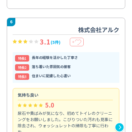
6
株式会社アルク
3.1
(5件)
＋
長年の経験を活かした丁寧さ
特⻑1
落ち着いた雰囲気の接客
特⻑2
住まいに配慮した心遣い
特⻑3
気持ち良い
頼
5.0
尿石や黄ばみが気になり、初めてトイレのクリーニ
エ
ングをお願いしました。こびりついた汚れも見事に
で
除去され、ウォッシュレットの掃除も丁寧に行わ
浄
れ、...
も...