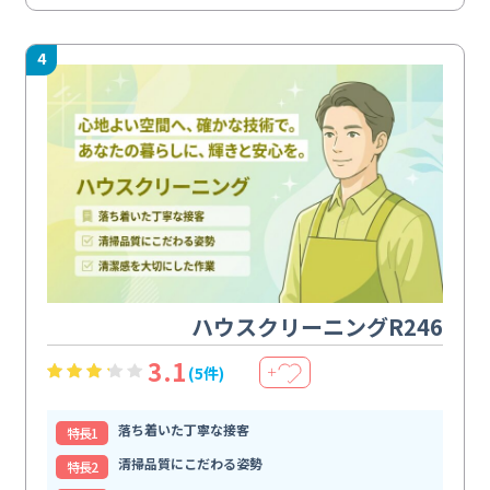
4
ハウスクリーニングR246
3.1
(5件)
＋
落ち着いた丁寧な接客
特⻑1
清掃品質にこだわる姿勢
特⻑2