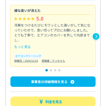
嫌な臭いが消えた
頼
5.0
冷房をつけるたびにモワッとした臭いがして気にな
毎
っていたので、思い切ってプロにお願いしました。
し
とても丁寧で、エアコンのカバーを外して内部まで
口
し...
な...
もっと見る
も
エアコンクリーニング
水
投稿日：2024/12/16
投稿者：りっちゃん
投稿日
事業者の詳細情報を見る
料金を見る