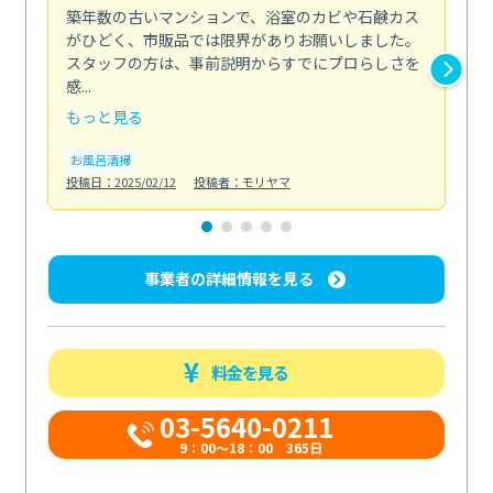
築年数の古いマンションで、浴室のカビや石鹸カス
会
がひどく、市販品では限界がありお願いしました。
し
スタッフの方は、事前説明からすでにプロらしさを
あ
感...
い...
もっと見る
も
お風呂清掃
ト
投稿日：2025/02/12
投稿者：モリヤマ
投稿日
事業者の詳細情報を見る
料金を見る
03-5640-0211
9：00～18：00 365日