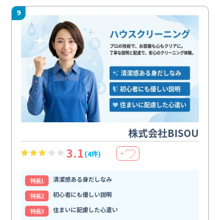
9
株式会社BISOU
3.1
(4件)
＋
清潔感ある身だしなみ
特⻑1
初心者にも優しい説明
特⻑2
住まいに配慮した心遣い
特⻑3