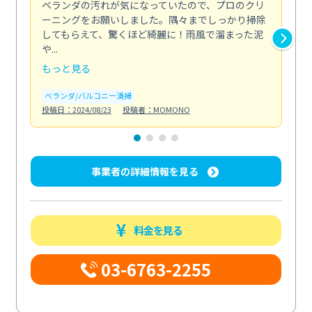
ベランダの汚れが気になっていたので、プロのクリ
掃
ーニングをお願いしました。隅々までしっかり掃除
し
してもらえて、驚くほど綺麗に！雨風で溜まった泥
あ
や...
年...
もっと見る
も
ベランダ/バルコニー清掃
エ
投稿日：2024/08/23
投稿者：MOMONO
投稿日
事業者の詳細情報を見る
料金を見る
03-6763-2255