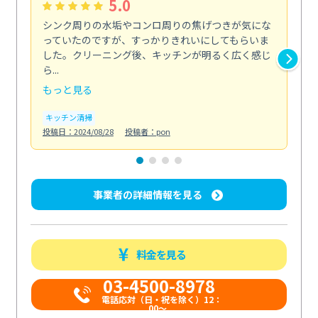
5.0
シンク周りの水垢やコンロ周りの焦げつきが気にな
ト
っていたのですが、すっかりきれいにしてもらいま
依
した。クリーニング後、キッチンが明るく広く感じ
ッ
ら...
か...
もっと見る
も
キッチン清掃
ト
投稿日：2024/08/28
投稿者：pon
投稿日
事業者の詳細情報を見る
料金を見る
03-4500-8978
電話応対（日・祝を除く）12：
00～...