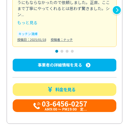
うにもならなかったので依頼しました。正直、ここ
し
まで丁寧にやってくれるとは思わず驚きました。シ
浄
ン...
2...
もっと見る
も
キッチン清掃
キ
投稿日：2025/01/18
投稿者：ナッチ
投稿日
事業者の詳細情報を見る
料金を見る
03-6456-0257
AM9:00 ～ PM19:00 定...