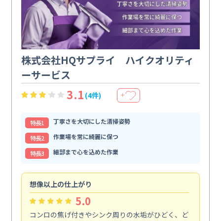
株式会社HQサプライ ハイクオリティ
ーサービス
3.1
(4件)
＋
丁寧さを大切にした清掃姿勢
特⻑1
作業場を常に綺麗に保つ
特⻑2
細部まで心を込めた作業
特⻑3
想像以上の仕上がり
ス
5.0
コンロの焦げ付きやシンク周りの水垢がひどく、ど
油