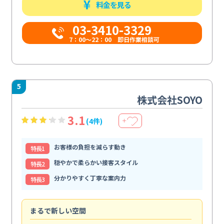
料金を見る
03-3410-3329
7：00～22：00 即日作業相談可
5
株式会社SOYO
3.1
(4件)
＋
お客様の負担を減らす動き
特⻑1
穏やかで柔らかい接客スタイル
特⻑2
分かりやすく丁寧な案内力
特⻑3
まるで新しい空間
清