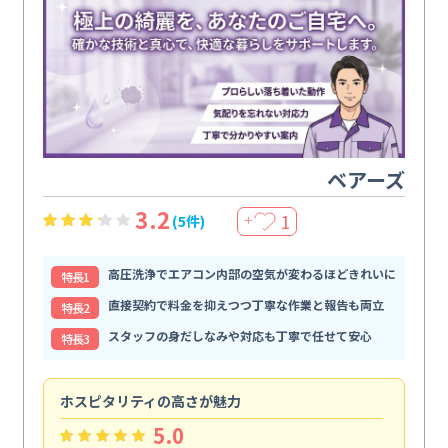
ベアーズ
3.2
1
(5件)
＋
高圧洗浄でエアコン内部の空気が変わるほどきれいに
特⻑1
直接契約で料金を抑えつつ丁寧な作業と報告も両立
特⻑2
スタッフの身だしなみや対応も丁寧で任せて安心
特⻑3
ホスピタリティの高さが魅力
法
5.0