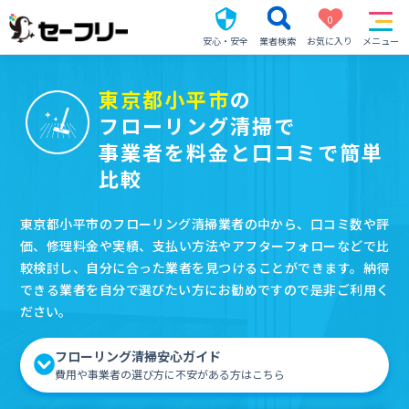
0
安心・安全
業者検索
お気に入り
メニュー
東京都小平市
の
フローリング清掃で
事業者を料金と口コミで簡単
比較
東京都小平市のフローリング清掃業者の中から、口コミ数や評
価、修理料金や実績、支払い方法やアフターフォローなどで比
較検討し、自分に合った業者を見つけることができます。納得
できる業者を自分で選びたい方にお勧めですので是非ご利用く
ださい。
フローリング清掃安心ガイド
費用や事業者の選び方に不安がある方はこちら