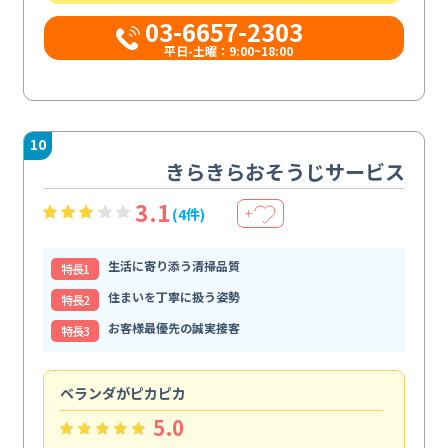
03-6657-2303
平日-土曜：9:00~18:00
10
きらきらおそうじサービス
3.1
(4件)
＋
生活に寄り添う清掃品質
特⻑1
住まいを丁寧に扱う姿勢
特⻑2
お客様最優先の誠実接客
特⻑3
ベランダがピカピカ
今
5.0