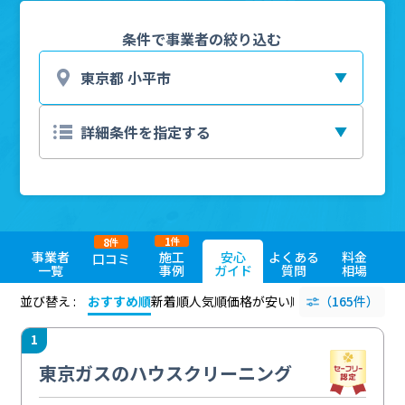
条件で事業者の絞り込む
1
8
件
件
事業者
施工
安心
よくある
料金
口コミ
一覧
事例
ガイド
質問
相場
並び替え :
おすすめ順
新着順
人気順
価格が安い順
評価が高い順
（165件）
評価
1
東京ガスのハウスクリーニング