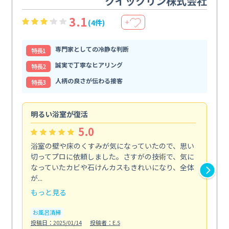
クイックリン株式会社
3.1
(4件)
＋
専門家としての冷静な判断
特⻑1
誠実で丁寧なヒアリング
特⻑2
人柄の良さが伝わる接客
特⻑3
明るい浴室が復活
仕
5.0
浴室の壁や床のくすみが気になっていたので、思い
毎
切ってプロに依頼しました。さすがの技術で、気に
て
なっていたカビや石けんカスもきれいになり、全体
を
が...
驚...
もっと見る
も
お風呂清掃
キ
投稿日：2025/01/14
投稿者：E.S
投稿日