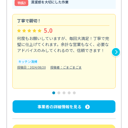
清潔感を大切にした作業
特⻑3
丁寧で親切！
期
5.0
何度もお願いしていますが、毎回大満足！丁寧で完
初
璧に仕上げてくれます。余計な営業もなく、必要な
不
アドバイスのみしてくれるので、信頼できます！
で
にな.
キッチン清掃
も
投稿日：2024/08/20
投稿者：ごまごまごま
エ
投稿日
事業者の詳細情報を見る