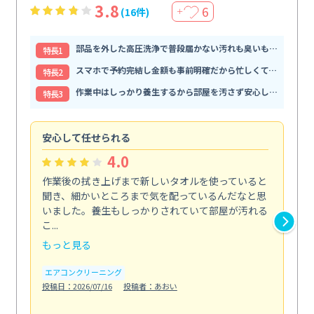
3.8
6
(16件)
＋
部品を外した高圧洗浄で普段届かない汚れも臭いもすっきり解消
特⻑1
スマホで予約完結し金額も事前明確だから忙しくても頼みやすい
特⻑2
作業中はしっかり養生するから部屋を汚さず安心して任せられる
特⻑3
安心して任せられる
見
4.0
作業後の拭き上げまで新しいタオルを使っていると
ベ
聞き、細かいところまで気を配っているんだなと思
単
いました。養生もしっかりされていて部屋が汚れる
が
こ...
回...
もっと見る
も
エアコンクリーニング
ベラ
投稿日：2026/07/16
投稿者：あおい
投稿日