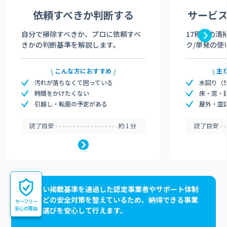
依頼すべきか
判断する
サービ
自分で掃除すべきか、プロに依頼すべ
17種類の清
きかの判断基準を解説します。
ク/単発の使
こんな方におすすめ
主
汚れが落ちなくて困っている
水回り（
時間をかけたくない
床・窓・
引越し・転居の予定がある
屋外・空
読了目安
約1分
読了目安
高い掲載基準を通過した認定事業者やサポート体制
などの安全対策を整えているため、納得できる事業
セーフリー
安心の理由
者選びを安心して行えます。