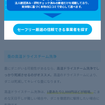
法人確認済み・評判チェック済みの業者だけを掲載しており、
和室のメインとも言える畳だけをクリーニングするなら、
6畳で1
実体験に基づく本物の口コミで安心して選べます。
0,000円ほど
かかります。
畳が汚れていると部屋全体が汚れて見えてしまう
ため、畳だけの
セーフリー厳選の信頼できる事業者を探す
クリーニングも効果的。気になる汚れ部分には、専用の洗剤を使
うケースもあります。
畳の高温ドライスチーム洗浄
畳にダニがいる可能性があるなら、
高温ドライスチーム洗浄でし
っかり死滅させるのがオススメ。
高温のドライスチームにより、
ダニは死滅してキレイな畳になります。
高温ドライスチーム洗浄は、
1畳あたり2,000円ほどが相場。
こま
めな天日干しが難しい場合や、ダニを徹底的に駆除したい場合に
有効です。