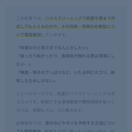
この記事では、
ハウスクリーニングで和室や畳まで対
応してもらえるのかや、その効果・依頼の必要性につ
いて徹底解説
していきます。
「和室のカビ臭さまでなんとかしたい」
「座ったり転がったり、直接肌が触れる畳は清潔にし
たい…」
「鴨居・障子のでっぱりなど、いたる所にホコリ。掃
除したためしがない」
といったケースでも、和室のハウスクリーニングはオ
ススメです。依頼できる清掃範囲や費用相場を知って
おけば、依頼もスムーズに進みます。
記事後半では、
畳のカビやダニを予防する方法につい
ても徹底解説。
和室を大切に使っていきたい方は、ぜ