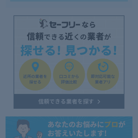
信頼
近
業者
できる
くの
が
探せる! 見つかる!
近所の業者を
口コミから
即対応可能な
探せる
評価比較
業者アリ
信頼できる業者を探す