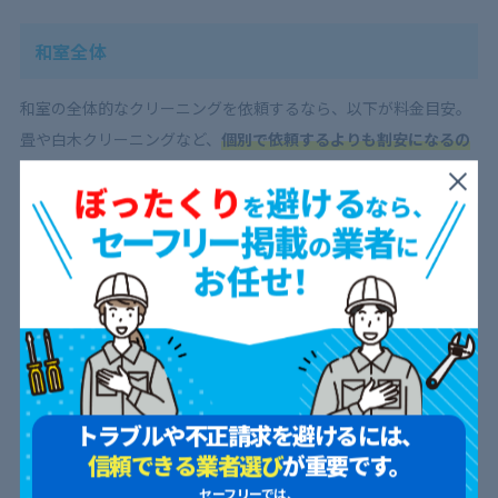
和室全体
和室の全体的なクリーニングを依頼するなら、以下が料金目安。
畳や白木クリーニングなど、
個別で依頼するよりも割安になるの
がメリット
です。
1ルームや1Kの和室：14,000～25,000円ほど
2LDKの和室：28,000～55,000円ほど
ただし、
和室の広さや畳の有無、汚れ度合いなどにより料金は大
きく変動します。
トラブルや不正請求を避けるには、
信頼できる業者選び
が重要です。
畳のクリーニング
セーフリーでは、