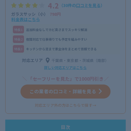
4.2
（30件の
口コミを見る
）
ガラスサッシ（小）
798円
料金表はこちら
特⻑1
追加料金なしでカビ臭さまでスッキリ解消
特⻑2
夜間対応で仕事帰りでも予定を組みやすい
特⻑3
キッチンから窓まで家全体をまとめて依頼できる
対応エリア
千葉県・東京都・茨城県（南部）
詳しい対応エリアはこちら
「セーフリーを見た」で1000円引き
この業者の口コミ・詳細を見る
対応エリア外の方はこちらで探す→
目次