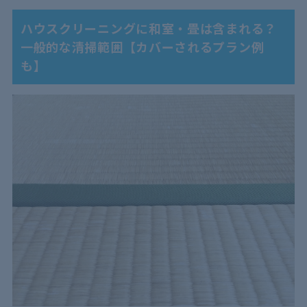
3.3
畳の高温ドライスチーム洗浄
3.4
白木クリーニング
ハウスクリーニングに和室・畳は含まれる？
3.5
和室を含む家全体のハウスクリーニング
一般的な清掃範囲【カバーされるプラン例
も】
4
和室・畳のハウスクリーニングで綺麗になったら！カ
ビダニ予防＆清潔に保つコツ4つ
4.1
こまめに掃除をする
4.2
こまめに換気をして湿気を溜めない
4.3
定期的に畳を干す
4.4
なるべく物を置かない
5
和室・畳のハウスクリーニングは定期的に！依頼先は
比較検討が必須！