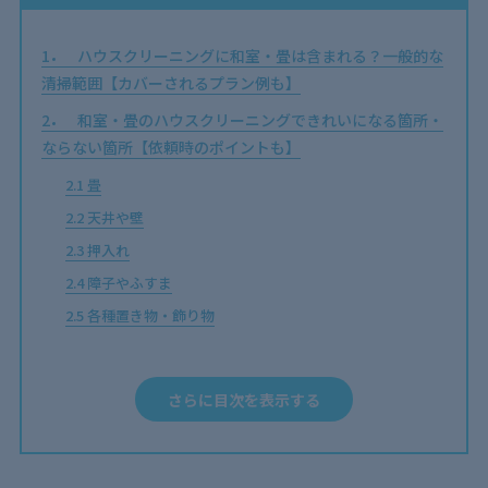
1
ハウスクリーニングに和室・畳は含まれる？一般的な
清掃範囲【カバーされるプラン例も】
2
和室・畳のハウスクリーニングできれいになる箇所・
ならない箇所【依頼時のポイントも】
2.1
畳
2.2
天井や壁
2.3
押入れ
2.4
障子やふすま
2.5
各種置き物・飾り物
3
和室・畳のハウスクリーニング費用はいくら？サービ
スごとの料金相場
さらに目次を表示する
3.1
和室全体
3.2
畳のクリーニング