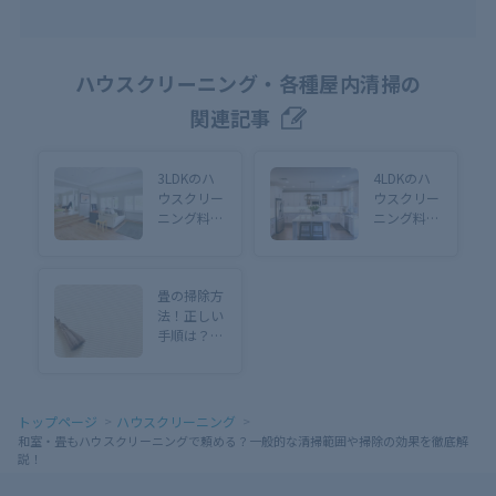
ハウスクリーニング・各種屋内清掃の
関連記事
3LDKのハ
4LDKのハ
ウスクリー
ウスクリー
ニング料金
ニング料金
相場は？費
相場は？節
用を安く抑
約のコツや
える方法も
業者依頼の
畳の掃除方
徹底解説
ポイントも
法！正しい
手順は？
【おすすめ
の時期・い
草の傷み対
策まで徹底
トップページ
ハウスクリーニング
解説】
和室・畳もハウスクリーニングで頼める？一般的な清掃範囲や掃除の効果を徹底解
説！