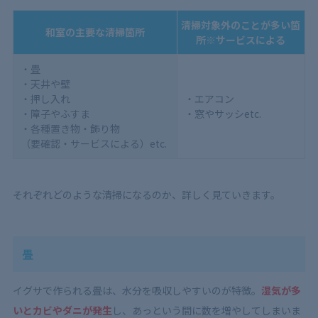
清掃対象外のことが多い箇
和室の主要な清掃箇所
所※サービスによる
・畳
・天井や壁
・押し入れ
・エアコン
・障子やふすま
・窓やサッシetc.
・各種置き物・飾り物
（要確認・サービスによる）etc.
それぞれどのような清掃になるのか、詳しく見ていきます。
畳
イグサで作られる畳は、水分を吸収しやすいのが特徴。
湿気が多
いとカビやダニが発生
し、あっという間に数を増やしてしまいま