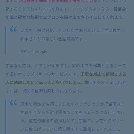
エアコンは自分で掃除できる範囲が限られている
ので、プロに依
頼するととてもキレイになります。ナックダスキンなら、
豊富な
知識と確かな技術でエアコンを隅々までキレイにしてくれます。
いつも丁寧に対応していただきありがとうございます！
松本さんとの楽しい会話最高です！
参照元：Google
丁寧な対応は、とても好印象です。家の中での作業となるケース
が多いナックダスキンのサービスでは、
丁寧な対応で信頼できる
人に依頼したいと思う人が多いでしょう。
加えて会話が楽しいと
なれば、次回の依頼も楽しみになります。
庭木の剪定を依頼しましたがベテランの方が担当下さり
見積もりから剪定作業までとてもスムーズに進行しまし
た。剪定作業後の清掃もとても丁寧で、以前からガレー
ジに散らばっていた落ち葉までも回収してくれました。