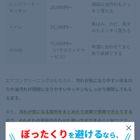
レンジフード・
頑固な油汚れもスッ
20,680円～
キッチン
キリ落ちる
黄ばみ、カビ、黒ず
トイレ
10,340円～
みもスッキリ落ちる
75,900円～
希望に合わせてまと
その他
（ハウスワイドサ
めて依頼できる
ービス）
エアコンクリーニングはもちろん、
汚れが気になりやすい水まわ
りや油汚れが頑固になりやすいキッチンもしっかり掃除してもら
えます。
また、
汚れが気になる箇所をまとめたり定期で依頼できたりする
ので、それぞれの家庭の合わせた使い方ができる
のが魅力です。
ハウスクリーニングの料金については、以下の記事がオススメで