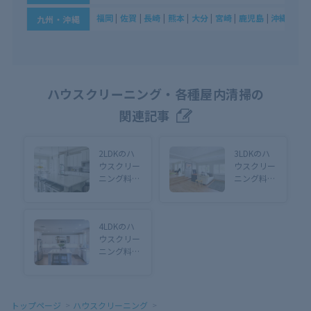
福岡
|
佐賀
|
長崎
|
熊本
|
大分
|
宮崎
|
鹿児島
|
沖縄
九州・沖縄
ハウスクリーニング・各種屋内清掃の
関連記事
2LDKのハ
3LDKのハ
ウスクリー
ウスクリー
ニング料金
ニング料金
相場は？知
相場は？費
っておきた
用を安く抑
い節約術も
える方法も
4LDKのハ
紹介
徹底解説
ウスクリー
ニング料金
相場は？節
約のコツや
業者依頼の
ポイントも
トップページ
ハウスクリーニング