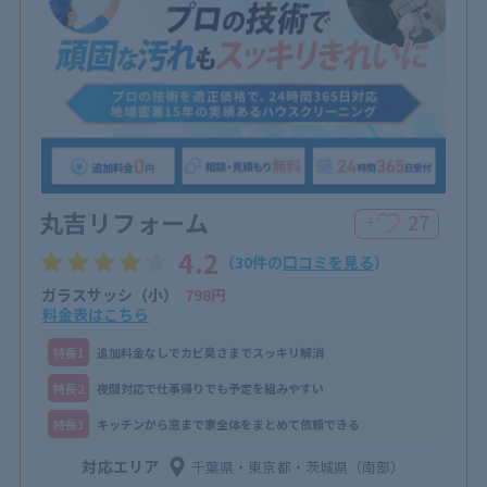
丸吉リフォーム
27
＋
4.2
（30件の
口コミを見る
）
ガラスサッシ（小）
798円
料金表はこちら
特⻑1
追加料金なしでカビ臭さまでスッキリ解消
特⻑2
夜間対応で仕事帰りでも予定を組みやすい
特⻑3
キッチンから窓まで家全体をまとめて依頼できる
対応エリア
千葉県・東京都・茨城県（南部）