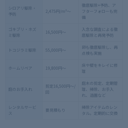
徹底駆除+予防、ア
シロアリ駆除・
2,475円/m²～
フターフォローも完
予防
備
ゴキブリ・ネズ
入念な調査による徹
16,500円～
ミ駆除
底駆除と再発予防
卵も徹底駆除し、再
トコジラミ駆除
55,000円～
点検も実施
床や壁をキレイに修
ホームリペア
19,800円～
理
庭木の剪定、定期管
剪定16,500円～/
庭のお手入れ
理、掃除、お手入
回
れ、造園など
レンタルサービ
掃除アイテムのレン
要見積もり
ス
タル。定期的に交換