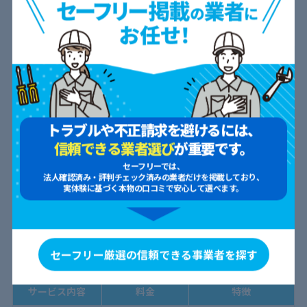
す。
さらに詳しく知りたい方はこちら
ハウスクリーニングの料金相場を徹
底解説！費用を抑える方法や業者の
選び方も
2024.03.08
2025.04.07
トラブルや不正請求を避けるには、
信頼できる業者選び
が重要です。
セーフリーでは、
法人確認済み・評判チェック済みの業者だけを掲載しており、
評判・口コミ良好！ナックダスキンのサービ
実体験に基づく本物の口コミで安心して選べます。
ス内容と料金【ハウスクリーニング以外】
ハウスクリーニング以外にも、以下のようなさまざまなサービス
セーフリー厳選の信頼できる事業者を探す
を展開しています。
サービス内容
料金
特徴