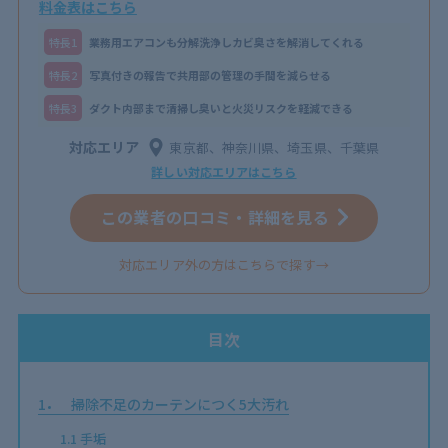
料金表はこちら
特⻑1
業務用エアコンも分解洗浄しカビ臭さを解消してくれる
特⻑2
写真付きの報告で共用部の管理の手間を減らせる
特⻑3
ダクト内部まで清掃し臭いと火災リスクを軽減できる
対応エリア
東京都、神奈川県、埼玉県、千葉県
詳しい対応エリアはこちら
この業者の口コミ・詳細を見る
対応エリア外の方はこちらで探す→
目次
1
掃除不足のカーテンにつく5大汚れ
1.1
手垢