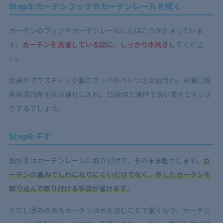
Step5:カーテンフックやカーテンレールを拭く
カーテンのフックやカーテンレールにもほこりがたまっていま
す。
カーテンを洗濯している間に、しっかり水拭き
してくださ
い。
金属やプラスティック製のフックのベトつきは油汚れ。お湯に酸
素系漂白剤を表示通りに入れ、15分ほど浸けて洗い流すとすっき
りするでしょう。
Step6:干す
脱水後は
カーテンレールに取り付けて、そのまま乾かします。
カ
ーテンの重みでしわになりにくいだけでなく、干したカーテンを
取り込んで取り付ける手間が省けます
。
ただし厚みのあるカーテンは水を含むことで重くなり、カーテン