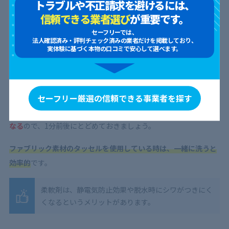
汚れが多い脇の部分を表に出すようにして、縦方向に、次に横方
トラブルや不正請求を避けるには、
向に折りましょう。特に裾部分は汚れているので、その部分が表
信頼できる業者選び
が重要です。
にくるようにずらしてください。
セーフリーでは、
法人確認済み・評判チェック済みの業者だけを掲載しており、
実体験に基づく本物の口コミで安心して選べます。
Step4:洗濯機で洗う
蛇腹に折ったカーテンを洗濯ネットに入れて、
柔軟剤を併用して
おしゃれ着洗いコース
（ドライコース、手洗いコースなど）で洗
セーフリー厳選の信頼できる事業者を探す
濯してください。
脱水時間が長いとカーテンのしわが取れにくく
なる
ので、
1分前後
にとどめておきましょう。
ファブリック素材のタッセルを使用している時は、一緒に洗うと
効率的
です。
柔軟剤は、静電気防止効果や脱水時にシワがつきにく
くなるというメリットがあります。