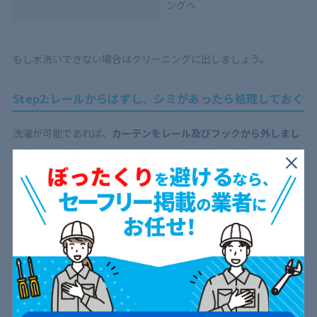
ングへ
もし水洗いできない場合はクリーニングに出しましょう。
Step2:レールからはずし、シミがあったら処理しておく
洗濯が可能であれば、
カーテンをレール及びフックから外しまし
ょう
。この時点でカーテンのシミやカビが目立つ場合は、酸素系
漂白剤にしばらく浸けおき、汚れを落としてから洗濯してくださ
い。
Step3:カーテンを蛇腹に折る
洗濯機の中で傷んだりしわがついたりするのを防ぐため、
カーテ
ンを蛇腹に折ってから洗濯機に入れる
のがポイントです。