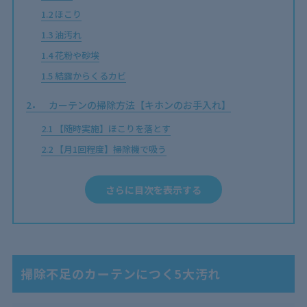
1.2
ほこり
1.3
油汚れ
1.4
花粉や砂埃
1.5
結露からくるカビ
2
カーテンの掃除方法【キホンのお手入れ】
2.1
【随時実施】ほこりを落とす
2.2
【月1回程度】掃除機で吸う
2.3
【年1回程度】洗濯する
さらに目次を表示する
3
カーテン掃除必須！しつこいカビの落とし方
4
カーテン掃除の際に取り組むべき！防カビ対策【カビ
やすい窓まわりに注意】
4.1
常に換気を心がける
掃除不足のカーテンにつく5大汚れ
4.2
結露をこまめに拭き取る
4.3
ほこりをこまめに除去する