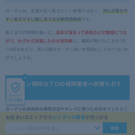
カーテンは、気温が低く乾きにくい冬場ではなく、
汚れが落ちや
すく乾きやすい夏に洗う方が断然効率的
です。
乾くまでの時間が長いと、
湿気が溜まって結局カビの繁殖につな
がり、わざわざ洗濯したのが逆効果
に。梅雨が明けたころの7月
～9月をめどに、年に1度のカーテン洗いを恒例にしてみてはいか
がでしょうか。
カーテン掃除はプロの掃除業者へ依頼もおす
すめ
セーフリー
安心の理由
カーテンの具体的な掃除方法やキレイに保つためのポイント
など
お住まいのエリアから
ピッタリの業者
が見つかる
をご紹介しました。
検索
外部からの汚れを広範囲で吸収するカーテンは、予想以上に汚れ