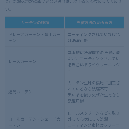
う。洗濯表示が確認できない場合は、以下表を参考にしてくださ
い。
カーテンの種類
洗濯方法の見極め方
ドレープカーテン・厚手カー
コーティングされていなけれ
テン
ば洗濯可能
基本的に洗濯機での洗濯可能
だが、コーティングされてい
レースカーテン
る場合はドライクリーニング
へ
カーテン生地の裏地に加工さ
れているなら洗濯不可
遮光カーテン
黒い糸を織り交ぜた生地なら
洗濯可能
ロールスクリーンなどを取り
ロールカーテン・シェードカ
外して布状にして洗濯
ーテン
コーティング素材はクリーニ