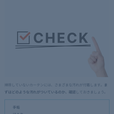
4.4
防カビ効果のあるレースカーテンに換える
5
カーテン掃除の際に！防カビ以外の窓まわり対策
5.1
カーテンレールやフックも掃除する
5.2
臭い対策
5.3
虫対策
6
カーテン掃除のポイント【キレイに保つコツ3つ】
6.1
たくさん洗いすぎない
6.2
こまめにほこりを取る
6.3
洗濯するなら夏がベストシーズン
掃除していないカーテンには、さまざまな汚れが付着します。
ま
7
カーテン掃除はプロの掃除業者へ依頼もおすすめ
ずはどのような汚れがついているのか、確認
しておきましょう。
手垢