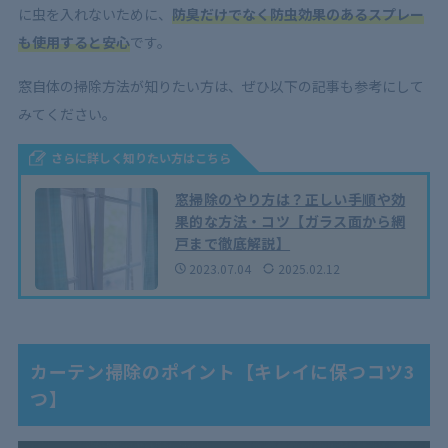
に虫を入れないために、
防臭だけでなく防虫効果のあるスプレー
も使用すると安心
です。
窓自体の掃除方法が知りたい方は、ぜひ以下の記事も参考にして
みてください。
さらに詳しく知りたい方はこちら
窓掃除のやり方は？正しい手順や効
果的な方法・コツ【ガラス面から網
戸まで徹底解説】
2023.07.04
2025.02.12
カーテン掃除のポイント【キレイに保つコツ3
つ】