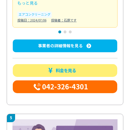
もっと見る
も
エアコンクリーニング
お
投稿日：2024/07/06
投稿者：石原です
投稿日
事業者の詳細情報を見る
料金を見る
042-326-4301
5