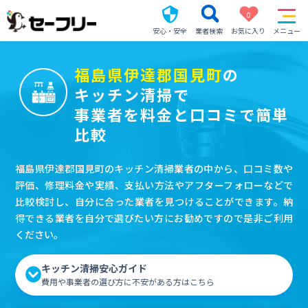
0
安心・安全
業者検索
お気に入り
メニュー
福島県伊達郡国見町
の
キッチン清掃で
事業者を料金と口コミで簡単
比較
福島県伊達郡国見町のキッチン清掃業者の中から、口コミ数や
評価、修理料金や実績、支払い方法やアフターフォローなどで
比較検討し、自分に合った業者を見つけることができます。納
得できる業者を自分で選びたい方にお勧めですので是非ご利用
ください。
キッチン清掃安心ガイド
費用や事業者の選び方に不安がある方はこちら