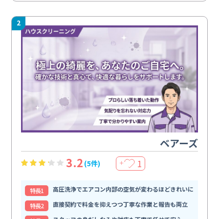
2
ベアーズ
3.2
1
(5件)
＋
高圧洗浄でエアコン内部の空気が変わるほどきれいに
特⻑1
直接契約で料金を抑えつつ丁寧な作業と報告も両立
特⻑2