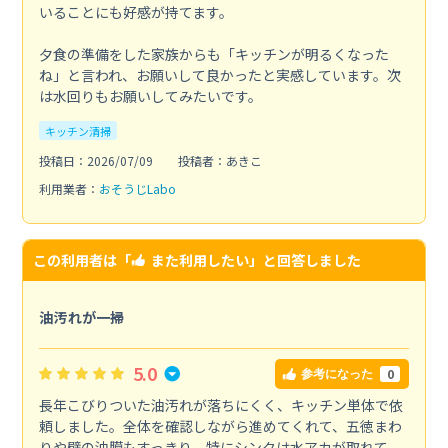
いることにも好感が持てます。
夕食の準備をした家族からも「キッチンが明るくなった
ね」と言われ、お願いして良かったと実感しています。次
は水回りもお願いしてみたいです。
キッチン清掃
投稿日：2026/07/09
投稿者：あきこ
利用業者：
おそうじLabo
この利用者は「
また利用したい
」と回答しました
油汚れが一掃
5.0
0
参考になった
長年こびりついた油汚れが落ちにくく、キッチン単体で依
頼しました。全体を確認しながら進めてくれて、五徳まわ
りや壁の油膜もすっきり。特にシンクは水アカが取れて、