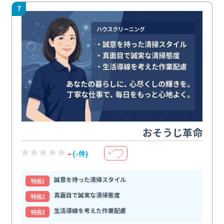
7
おそうじ革命
-
(-件)
＋
誠意を持った清掃スタイル
特⻑1
真面目で誠実な清掃態度
特⻑2
生活導線を考えた作業配慮
特⻑3