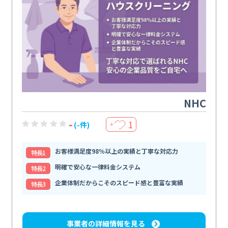
NHC
-
1
(-件)
＋
お客様満足度98％以上の実績と丁寧な対応力
特⻑1
明確で安心な一律料金システム
特⻑2
企業体制だからこそのスピード感と豊富な実績
特⻑3
事業者の詳細情報を見る