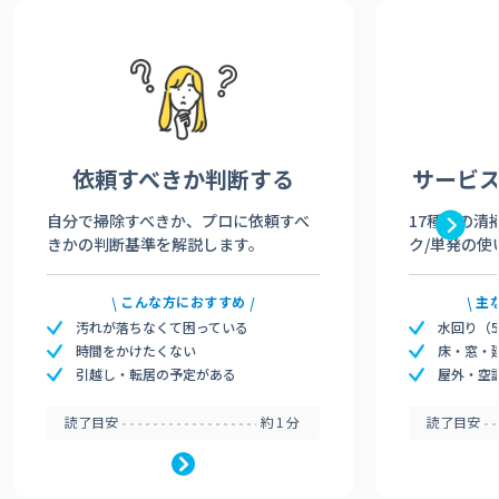
依頼すべきか
判断する
サービ
自分で掃除すべきか、プロに依頼すべ
17種類の清
きかの判断基準を解説します。
ク/単発の使
こんな方におすすめ
主
汚れが落ちなくて困っている
水回り（
時間をかけたくない
床・窓・
引越し・転居の予定がある
屋外・空
読了目安
約1分
読了目安