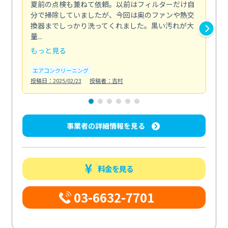
夏前の点検も兼ねて依頼。以前はフィルターだけ自
掃
分で掃除していましたが、今回は奥のファンや熱交
た
換器までしっかり洗ってくれました。黒い汚れが大
キ
量...
安...
もっと見る
も
エアコンクリーニング
お
投稿日：2025/02/23
投稿者：吉村
投稿日
事業者の詳細情報を見る
料金を見る
03-6632-7701