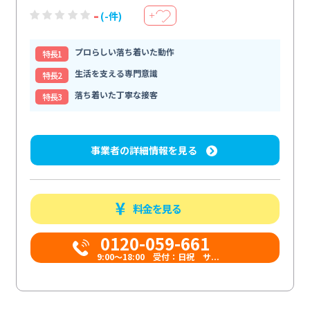
-
(-件)
＋
プロらしい落ち着いた動作
特⻑1
生活を支える専門意識
特⻑2
落ち着いた丁寧な接客
特⻑3
事業者の詳細情報を見る
料金を見る
0120-059-661
9:00〜18:00 受付：日祝 サ...