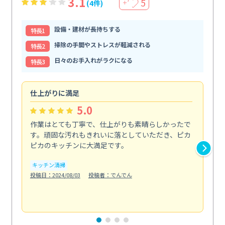
3.1
5
(4件)
＋
設備・建材が長持ちする
特⻑1
掃除の手間やストレスが軽減される
特⻑2
日々のお手入れがラクになる
特⻑3
仕上がりに満足
親
5.0
作業はとても丁寧で、仕上がりも素晴らしかったで
ス
す。頑固な汚れもきれいに落としていただき、ピカ
説
ピカのキッチンに大満足です。
の
い...
キッチン清掃
も
投稿日：2024/08/03
投稿者：でんでん
エ
投稿日