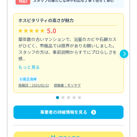
スタッフの身だしなみや対応も丁寧で任せて安心
特⻑3
ホスピタリティの高さが魅力
法
5.0
築年数の古いマンションで、浴室のカビや石鹸カス
会
がひどく、市販品では限界がありお願いしました。
し
スタッフの方は、事前説明からすでにプロらしさを
あ
感...
い...
もっと見る
も
お風呂清掃
ト
投稿日：2025/02/12
投稿者：モリヤマ
投稿日
事業者の詳細情報を見る