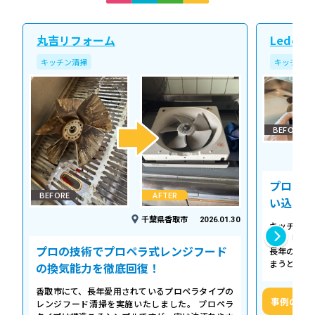
丸吉リフォーム
Ledope
キッチン清掃
キッチン清
BEFORE
プロの温
BEFORE
AFTER
い込み力
千葉県香取市
2026.01.30
キッチンの
える「シロ
プロの技術でプロペラ式レンジフード
長年の調理
まうとご家
の換気能力を徹底回復！
せん。お預
香取市にて、長年愛用されているプロペラタイプの
事例の詳
レンジフード清掃を実施いたしました。 プロペラ