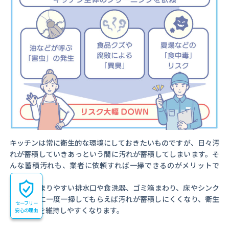
キッチンは常に衛生的な環境にしておきたいものですが、日々汚
れが蓄積していきあっという間に汚れが蓄積してしまいます。そ
んな蓄積汚れも、業者に依頼すれば一掃できるのがメリットで
す。
汚れがたまりやすい排水口や食洗器、ゴミ箱まわり、床やシンク
下は、特に一度一掃してもらえば汚れが蓄積しにくくなり、衛生
セーフリー
的な環境を維持しやすくなります。
安心の理由