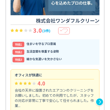
株式会社ワンダフルクリーン
3.0
(3件)
＋
住まいを守るプロ意識
特⻑1
生活空間を尊重する姿勢
特⻑2
細かな気遣いを欠かさない
特⻑3
オフィスが快適に
納
4.0
会社の天井に設置されたエアコンのクリーニングを
浴
お願いしました。初めての利用でしたが、スタッフ
終
の対応が非常に丁寧で安心して任せられました。作
き
業...
し...