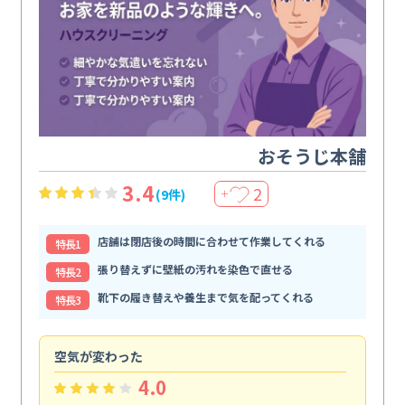
おそうじ本舗
3.4
2
(9件)
＋
店舗は閉店後の時間に合わせて作業してくれる
特⻑1
張り替えずに壁紙の汚れを染色で直せる
特⻑2
靴下の履き替えや養生まで気を配ってくれる
特⻑3
空気が変わった
浴
4.0