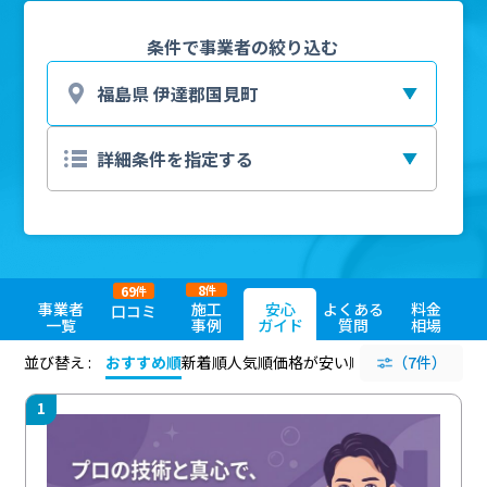
条件で事業者の絞り込む
8
69
件
件
事業者
施工
安心
よくある
料金
口コミ
一覧
事例
ガイド
質問
相場
並び替え :
おすすめ順
新着順
人気順
価格が安い順
評価が高い順
（7件）
評価
1