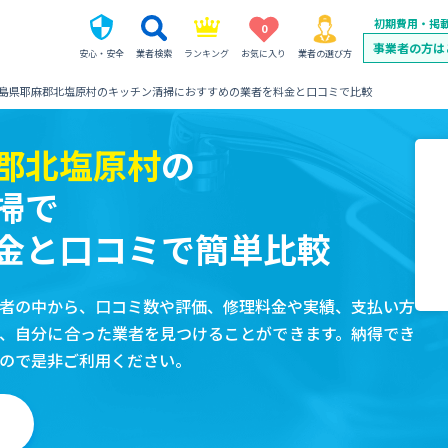
初期費用・掲
0
事業者の方は
安心・安全
業者検索
ランキング
お気に入り
業者の選び方
島県耶麻郡北塩原村のキッチン清掃におすすめの業者を料金と口コミで比較
郡北塩原村
の
掃で
金と口コミで簡単比較
者の中から、口コミ数や評価、修理料金や実績、支払い方
、自分に合った業者を見つけることができます。納得でき
ので是非ご利用ください。