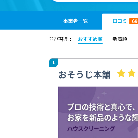
事業者
一覧
口コミ
69
並び替え :
おすすめ順
新着順
1
おそうじ本舗