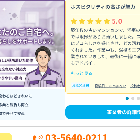
ホスピタリティの高さが魅力
5.0
築年数の古いマンションで、浴室
では限界がありお願いしました。
にプロらしさを感じさせ、どの汚
くれました。作業中も、浴槽のエ
業されていました。最後に一緒に
もアドバイ...
もっと見る
お風呂清掃
投稿日：2025/02/12
投稿
変わるほどきれいに
作業と報告も両立
事業者の詳細
寧で任せて安心
03-5640-0211