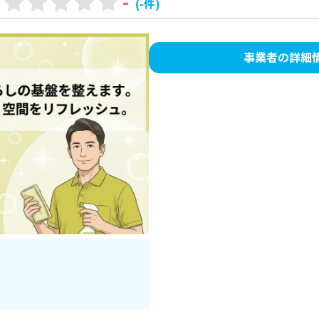
-
(-件)
事業者の詳細