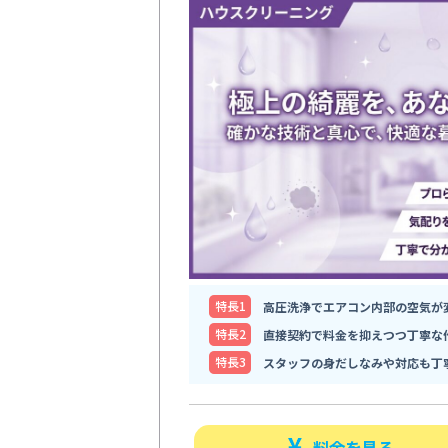
特⻑1
高圧洗浄でエアコン内部の空気が
特⻑2
直接契約で料金を抑えつつ丁寧な
特⻑3
スタッフの身だしなみや対応も丁
料金を見る