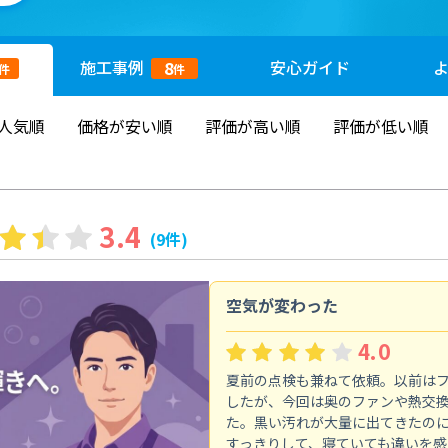
施工
事例
安心
ガイド
8
件
件
人気順
価格が安い順
評価が高い順
評価が低い順
3.4
(9件)
空気が変わった
4.0
夏前の点検も兼ねて依頼。以前は
したが、今回は奥のファンや熱交
た。黒い汚れが大量に出てきたの
すっきりして、寝ていても違いを感