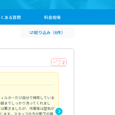
よくある
質問
料金
相場
絞り込み
（6件）
2
＋
浴室が明るく
5.0
フィルターだけ自分で掃除していま
掃除しても取れなかったカビや
換器までしっかり洗ってくれまし
がプロ。浴室が明るく感じるほ
には驚きましたが、作業後は空気が
の説明も丁寧で安心できました
じます。スタッフの方が靴下の履
と気分も全然違います。