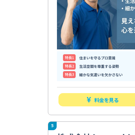
特⻑1
住まいを守るプロ意識
特⻑2
生活空間を尊重する姿勢
特⻑3
細かな気遣いを欠かさない
料金を見る
5