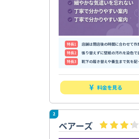
特⻑1
店舗は閉店後の時間に合わせて作
特⻑2
張り替えずに壁紙の汚れを染色で
特⻑3
靴下の履き替えや養生まで気を配
料金を見る
2
ベアーズ