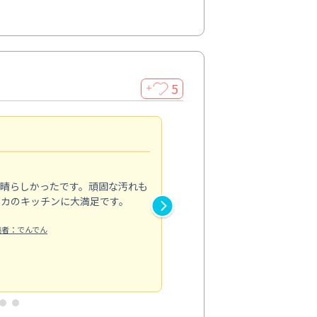
5
＋
親切で丁寧な作業
5.0
素晴らしかったです。頑固な汚れも
スタッフの方は非常に親切で、
ピカのキッチンに大満足です。
き安心感がありました。エアコ
り快適に感じています。丁寧な
稿者：でんでん
エアコンクリーニング
投稿日：2024/