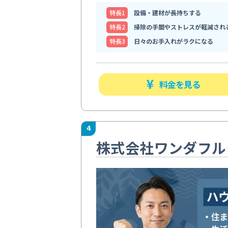
特⻑1
設備・建材が長持ちする
特⻑2
掃除の手間やストレスが軽減され
特⻑3
日々のお手入れがラクになる
料金を見る
4
株式会社ワンダフル