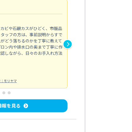
法人利用
5.0
のカビや石鹸カスがひどく、市販品
会社のトイレと洗面台清掃をス
スタッフの方は、事前説明からすで
てはオフィス対応が雑なところ
れがどう落ちるのかを丁寧に教えて
なみから言葉遣い、作業マナー
プロン内や排水口の奥まで丁寧に作
心して任せられました。
確認しながら、日々のお手入れ方法
トイレ清掃
投稿日：2024/09/09
投
者：モリヤマ
情報を見る