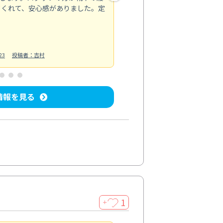
てくれて、安心感がありました。定
お風呂清掃
投稿日：2025/02/12
投
23
投稿者：吉村
情報を見る
1
＋