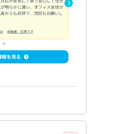
の対応が非常に丁寧で安心して任せ
もスムーズに進行。頑固な汚れ
風が明らかに違い、オフィス全体が
生まれ変わりました。料金も納
社員からも好評で、次回もお願いし
ています。
お風呂清掃
投稿日：2024/06/18
投
06
投稿者：石原です
情報を見る