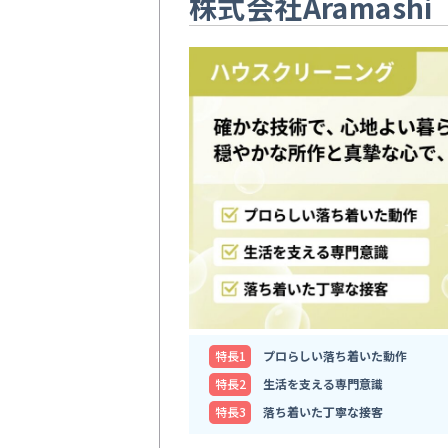
株式会社Aramashi
特⻑1
プロらしい落ち着いた動作
特⻑2
生活を支える専門意識
特⻑3
落ち着いた丁寧な接客