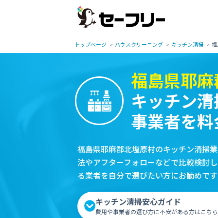
トップページ
ハウスクリーニング
キッチン清掃
福
福島県耶麻
キッチン清
事業者を料
福島県耶麻郡北塩原村のキッチン清掃業
法やアフターフォローなどで比較検討し
る業者を自分で選びたい方にお勧めです
キッチン清掃安心ガイド
費用や事業者の選び方に不安がある方はこちら