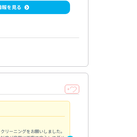
情報を見る
＋
納得のサービス
5.0
のクリーニングをお願いしました。
浴室の清掃を依頼しました。ス