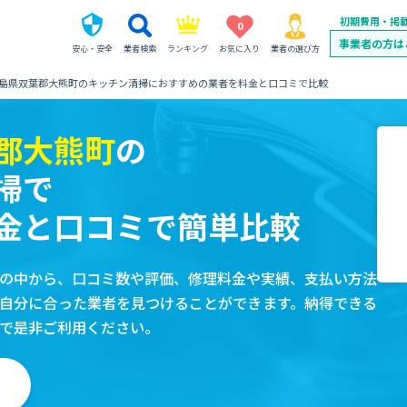
初期費用・掲
0
事業者の方は
安心・安全
業者検索
ランキング
お気に入り
業者の選び方
島県双葉郡大熊町のキッチン清掃におすすめの業者を料金と口コミで比較
郡大熊町
の
掃で
金と口コミで簡単比較
の中から、口コミ数や評価、修理料金や実績、支払い方法
自分に合った業者を見つけることができます。納得できる
で是非ご利用ください。