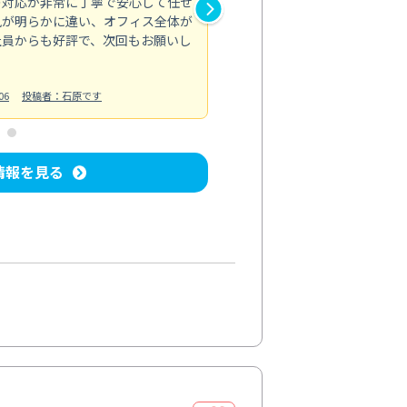
の対応が非常に丁寧で安心して任せ
もスムーズに進行。頑固な汚れ
風が明らかに違い、オフィス全体が
生まれ変わりました。料金も納
社員からも好評で、次回もお願いし
ています。
お風呂清掃
投稿日：2024/06/18
投
06
投稿者：石原です
情報を見る