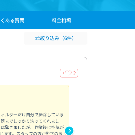
よくある
質問
料金
相場
絞り込み
（6件）
2
＋
浴室が明るく
5.0
フィルターだけ自分で掃除していま
掃除しても取れなかったカビや
換器までしっかり洗ってくれまし
がプロ。浴室が明るく感じるほ
には驚きましたが、作業後は空気が
の説明も丁寧で安心できました
じます。スタッフの方が靴下の履
と気分も全然違います。