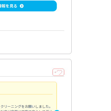
情報を見る
＋
納得のサービス
5.0
のクリーニングをお願いしました。
浴室の清掃を依頼しました。ス