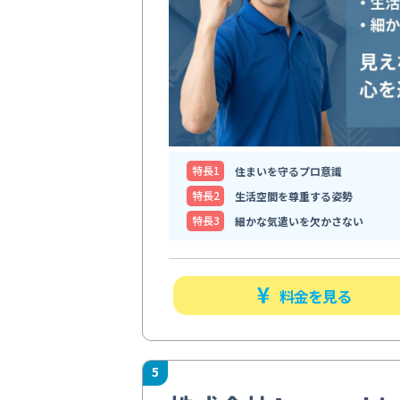
特⻑1
住まいを守るプロ意識
特⻑2
生活空間を尊重する姿勢
特⻑3
細かな気遣いを欠かさない
料金を見る
5