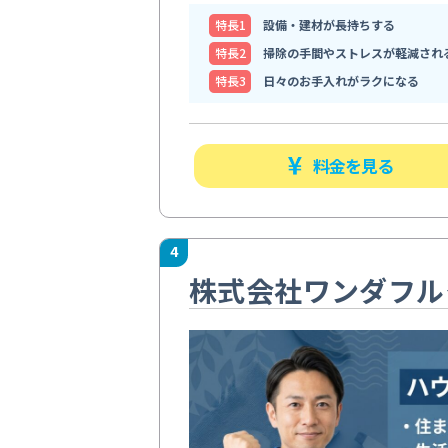
特⻑1
設備・建材が長持ちする
特⻑2
掃除の手間やストレスが軽減され
特⻑3
日々のお手入れがラクになる
料金を見る
4
株式会社ワンダフル