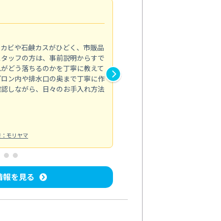
法人利用
5.0
のカビや石鹸カスがひどく、市販品
会社のトイレと洗面台清掃をス
スタッフの方は、事前説明からすで
てはオフィス対応が雑なところ
れがどう落ちるのかを丁寧に教えて
なみから言葉遣い、作業マナー
プロン内や排水口の奥まで丁寧に作
心して任せられました。
確認しながら、日々のお手入れ方法
トイレ清掃
投稿日：2024/09/09
投
者：モリヤマ
情報を見る