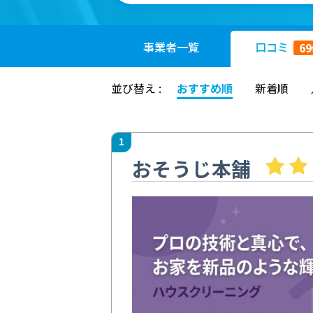
事業者
一覧
口コミ
69
並び替え :
おすすめ順
新着順
1
おそうじ本舗