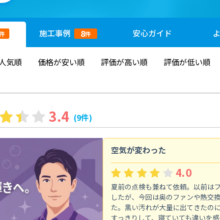
施工
事例
安心
ガイド
8
件
件
人気順
価格が安い順
評価が高い順
評価が低い順
3.4
(9件)
空気が変わった
4.0
夏前の点検も兼ねて依頼。以前は
したが、今回は奥のファンや熱交
た。黒い汚れが大量に出てきたの
すっきりして、寝ていても違いを感