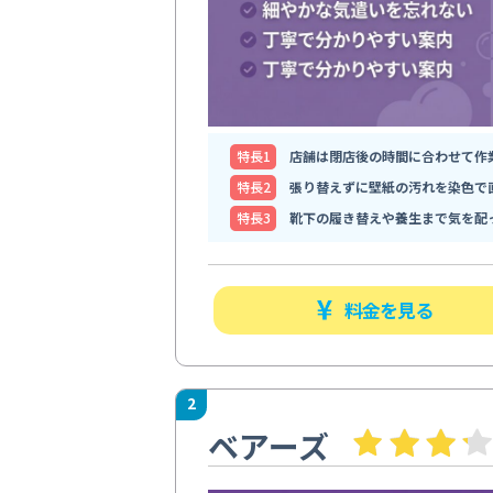
特⻑1
店舗は閉店後の時間に合わせて作
特⻑2
張り替えずに壁紙の汚れを染色で
特⻑3
靴下の履き替えや養生まで気を配
料金を見る
2
ベアーズ