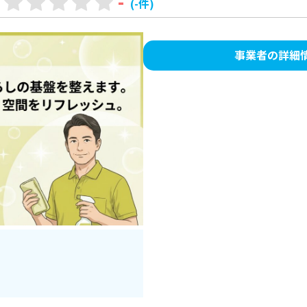
-
(-件)
事業者の詳細