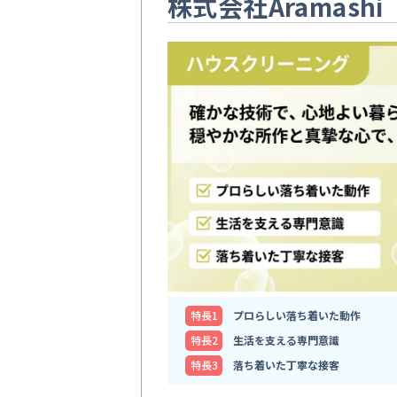
株式会社Aramashi
特⻑1
プロらしい落ち着いた動作
特⻑2
生活を支える専門意識
特⻑3
落ち着いた丁寧な接客