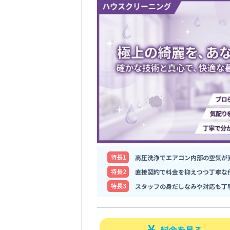
特⻑1
高圧洗浄でエアコン内部の空気が
特⻑2
直接契約で料金を抑えつつ丁寧な
特⻑3
スタッフの身だしなみや対応も丁
料金を見る