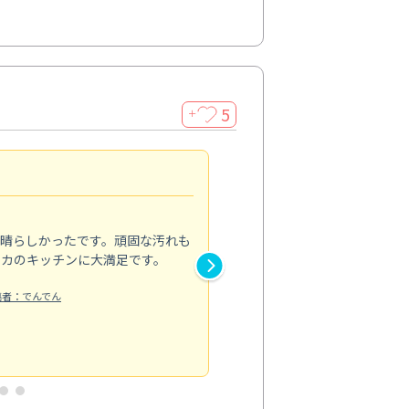
5
＋
親切で丁寧な作業
5.0
素晴らしかったです。頑固な汚れも
スタッフの方は非常に親切で、
ピカのキッチンに大満足です。
き安心感がありました。エアコ
り快適に感じています。丁寧な
稿者：でんでん
エアコンクリーニング
投稿日：2024/