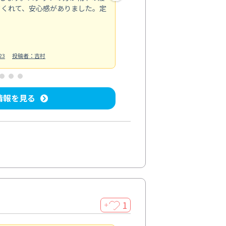
てくれて、安心感がありました。定
お風呂清掃
投稿日：2025/02/12
投
23
投稿者：吉村
情報を見る
1
＋