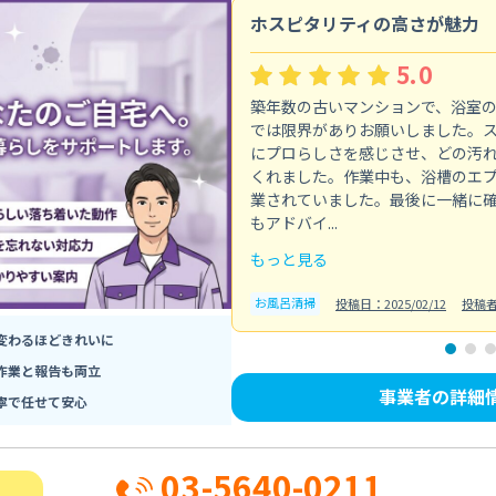
ホスピタリティの高さが魅力
5.0
築年数の古いマンションで、浴室
では限界がありお願いしました。
にプロらしさを感じさせ、どの汚
くれました。作業中も、浴槽のエ
業されていました。最後に一緒に
もアドバイ...
もっと見る
お風呂清掃
投稿日：2025/02/12
投稿
変わるほどきれいに
作業と報告も両立
事業者の詳細
寧で任せて安心
03-5640-0211