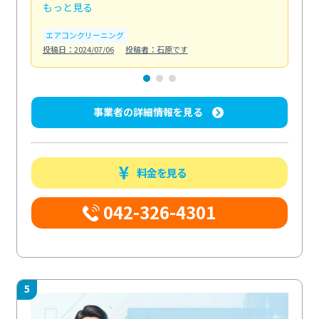
もっと見る
も
エアコンクリーニング
お
投稿日：2024/07/06
投稿者：石原です
投稿日
事業者の詳細情報を見る
料金を見る
042-326-4301
5