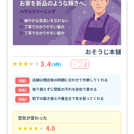
おそうじ本舗
3.4
2
(9件)
＋
店舗は閉店後の時間に合わせて作業してくれる
特⻑1
張り替えずに壁紙の汚れを染色で直せる
特⻑2
靴下の履き替えや養生まで気を配ってくれる
特⻑3
空気が変わった
浴
4.0