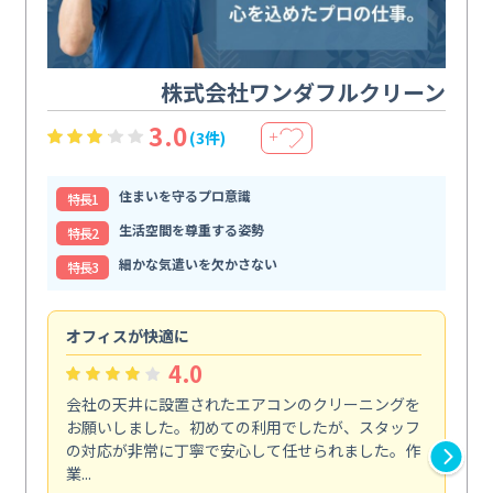
株式会社ワンダフルクリーン
3.0
(3件)
＋
住まいを守るプロ意識
特⻑1
生活空間を尊重する姿勢
特⻑2
細かな気遣いを欠かさない
特⻑3
オフィスが快適に
納
4.0
会社の天井に設置されたエアコンのクリーニングを
浴
お願いしました。初めての利用でしたが、スタッフ
終
の対応が非常に丁寧で安心して任せられました。作
き
業...
し...