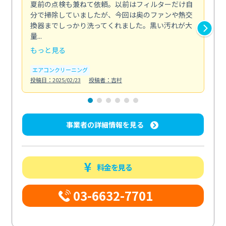
夏前の点検も兼ねて依頼。以前はフィルターだけ自
掃
分で掃除していましたが、今回は奥のファンや熱交
た
換器までしっかり洗ってくれました。黒い汚れが大
キ
量...
安...
もっと見る
も
エアコンクリーニング
お
投稿日：2025/02/23
投稿者：吉村
投稿日
事業者の詳細情報を見る
料金を見る
03-6632-7701