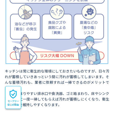
キッチンは常に衛生的な環境にしておきたいものですが、日々汚
れが蓄積していきあっという間に汚れが蓄積してしまいます。そ
んな蓄積汚れも、業者に依頼すれば一掃できるのがメリットで
す。
汚れがたまりやすい排水口や食洗器、ゴミ箱まわり、床やシンク
下は、特に一度一掃してもらえば汚れが蓄積しにくくなり、衛生
セーフリー
的な環境を維持しやすくなります。
安心の理由