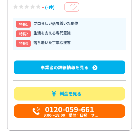
-
(-件)
＋
プロらしい落ち着いた動作
特⻑1
生活を支える専門意識
特⻑2
落ち着いた丁寧な接客
特⻑3
事業者の詳細情報を見る
料金を見る
0120-059-661
9:00〜18:00 受付：日祝 サ...