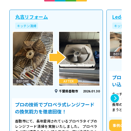
丸吉リフォーム
Ledope
キッチン清掃
キッチン清
BEFORE
プロの温
BEFORE
AFTER
い込み力
千葉県香取市
2026.01.30
キッチンの
える「シロ
プロの技術でプロペラ式レンジフード
長年の調理
まうとご家
の換気能力を徹底回復！
せん。お預
香取市にて、長年愛用されているプロペラタイプの
事例の詳
レンジフード清掃を実施いたしました。 プロペラ