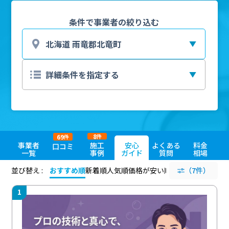
条件で事業者の絞り込む
8
69
件
件
事業者
施工
安心
よくある
料金
口コミ
一覧
事例
ガイド
質問
相場
並び替え :
おすすめ順
新着順
人気順
価格が安い順
評価が高い順
（7件）
評価
1