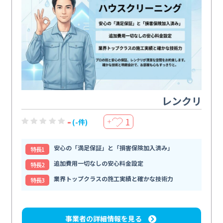
レンクリ
-
1
(-件)
＋
安心の「満足保証」と「損害保険加入済み」
特⻑1
追加費用一切なしの安心料金設定
特⻑2
業界トップクラスの施工実績と確かな技術力
特⻑3
事業者の詳細情報を見る