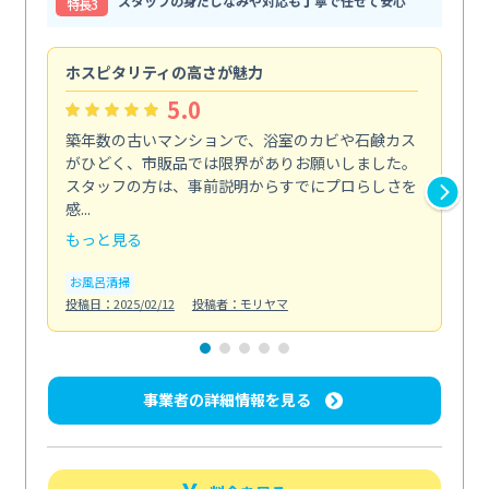
スタッフの身だしなみや対応も丁寧で任せて安心
特⻑3
ホスピタリティの高さが魅力
法
5.0
築年数の古いマンションで、浴室のカビや石鹸カス
会
がひどく、市販品では限界がありお願いしました。
し
スタッフの方は、事前説明からすでにプロらしさを
あ
感...
い...
もっと見る
も
お風呂清掃
ト
投稿日：2025/02/12
投稿者：モリヤマ
投稿日
事業者の詳細情報を見る