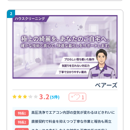
2
ベアーズ
3.2
1
(5件)
＋
高圧洗浄でエアコン内部の空気が変わるほどきれいに
特⻑1
直接契約で料金を抑えつつ丁寧な作業と報告も両立
特⻑2