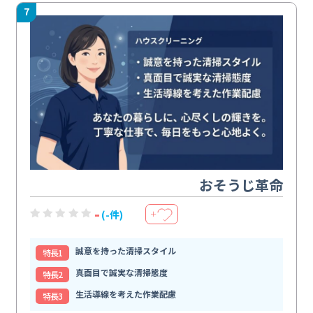
7
おそうじ革命
-
(-件)
＋
誠意を持った清掃スタイル
特⻑1
真面目で誠実な清掃態度
特⻑2
生活導線を考えた作業配慮
特⻑3