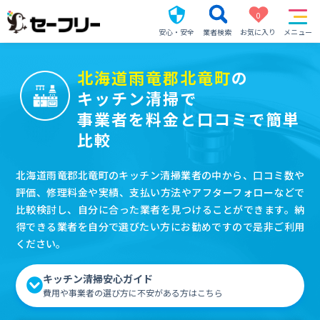
0
安心・安全
業者検索
お気に入り
メニュー
北海道雨竜郡北竜町
の
キッチン清掃で
事業者を料金と口コミで簡単
比較
北海道雨竜郡北竜町のキッチン清掃業者の中から、口コミ数や
評価、修理料金や実績、支払い方法やアフターフォローなどで
比較検討し、自分に合った業者を見つけることができます。納
得できる業者を自分で選びたい方にお勧めですので是非ご利用
ください。
キッチン清掃安心ガイド
費用や事業者の選び方に不安がある方はこちら