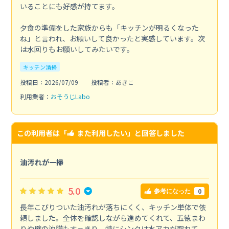
いることにも好感が持てます。
夕食の準備をした家族からも「キッチンが明るくなった
ね」と言われ、お願いして良かったと実感しています。次
は水回りもお願いしてみたいです。
キッチン清掃
投稿日：2026/07/09
投稿者：あきこ
利用業者：
おそうじLabo
この利用者は「
また利用したい
」と回答しました
油汚れが一掃
5.0
0
参考になった
長年こびりついた油汚れが落ちにくく、キッチン単体で依
頼しました。全体を確認しながら進めてくれて、五徳まわ
りや壁の油膜もすっきり。特にシンクは水アカが取れて、