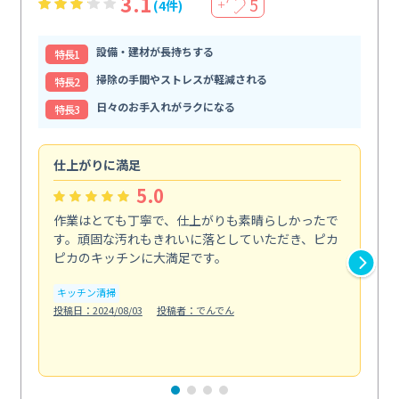
3.1
5
(4件)
＋
設備・建材が長持ちする
特⻑1
掃除の手間やストレスが軽減される
特⻑2
日々のお手入れがラクになる
特⻑3
仕上がりに満足
親
5.0
作業はとても丁寧で、仕上がりも素晴らしかったで
ス
す。頑固な汚れもきれいに落としていただき、ピカ
説
ピカのキッチンに大満足です。
の
い...
キッチン清掃
も
投稿日：2024/08/03
投稿者：でんでん
エ
投稿日