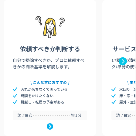
依頼すべきか
判断する
サービ
自分で掃除すべきか、プロに依頼すべ
17種類の清
きかの判断基準を解説します。
ク/単発の使
こんな方におすすめ
主
汚れが落ちなくて困っている
水回り（
時間をかけたくない
床・窓・
引越し・転居の予定がある
屋外・空
読了目安
約1分
読了目安