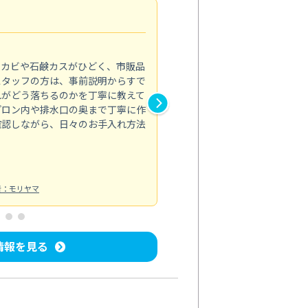
法人利用
5.0
のカビや石鹸カスがひどく、市販品
会社のトイレと洗面台清掃をス
スタッフの方は、事前説明からすで
てはオフィス対応が雑なところ
れがどう落ちるのかを丁寧に教えて
なみから言葉遣い、作業マナー
プロン内や排水口の奥まで丁寧に作
心して任せられました。
確認しながら、日々のお手入れ方法
トイレ清掃
投稿日：2024/09/09
投
者：モリヤマ
情報を見る