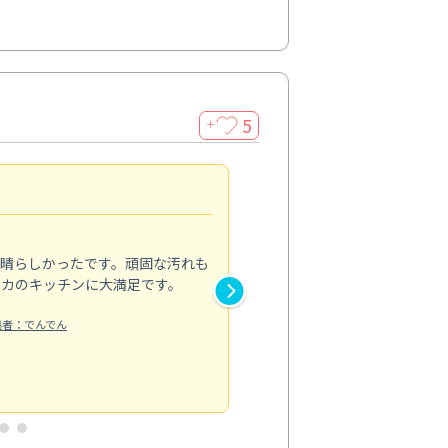
5
＋
親切で丁寧な作業
5.0
素晴らしかったです。頑固な汚れも
スタッフの方は非常に親切で、
ピカのキッチンに大満足です。
き安心感がありました。エアコ
り快適に感じています。丁寧な
稿者：でんでん
エアコンクリーニング
投稿日：2024/