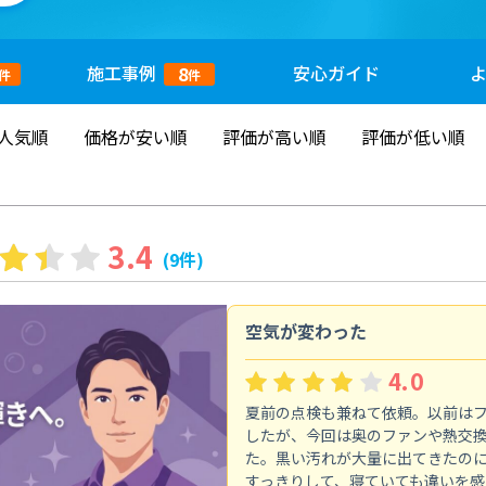
施工
事例
安心
ガイド
8
件
件
人気順
価格が安い順
評価が高い順
評価が低い順
3.4
(9件)
空気が変わった
4.0
夏前の点検も兼ねて依頼。以前は
したが、今回は奥のファンや熱交
た。黒い汚れが大量に出てきたの
すっきりして、寝ていても違いを感