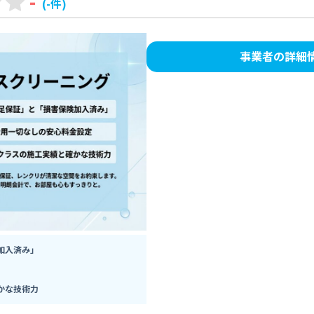
-
(-件)
事業者の詳細
加入済み」
かな技術力