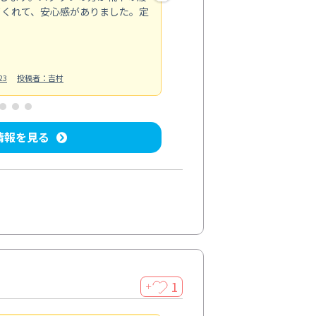
てくれて、安心感がありました。定
お風呂清掃
投稿日：2025/02/12
投
23
投稿者：吉村
情報を見る
1
＋