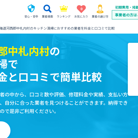
初期費用・掲
0
事業者の方は
安心・安全
業者検索
ランキング
お気に入り
業者の選び方
海道河西郡中札内村のキッチン清掃におすすめの業者を料金と口コミで比較
郡中札内村
の
掃で
金と口コミで簡単比較
者の中から、口コミ数や評価、修理料金や実績、支払い方
、自分に合った業者を見つけることができます。納得でき
ので是非ご利用ください。