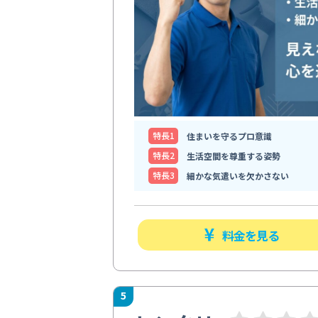
特⻑1
住まいを守るプロ意識
特⻑2
生活空間を尊重する姿勢
特⻑3
細かな気遣いを欠かさない
料金を見る
5