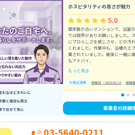
ホスピタリティの高さが魅力
5.0
築年数の古いマンションで、浴室
では限界がありお願いしました。
にプロらしさを感じさせ、どの汚
くれました。作業中も、浴槽のエ
業されていました。最後に一緒に
もアドバイ...
もっと見る
お風呂清掃
投稿日：2025/02/12
投稿
変わるほどきれいに
作業と報告も両立
事業者の詳細
寧で任せて安心
03-5640-0211