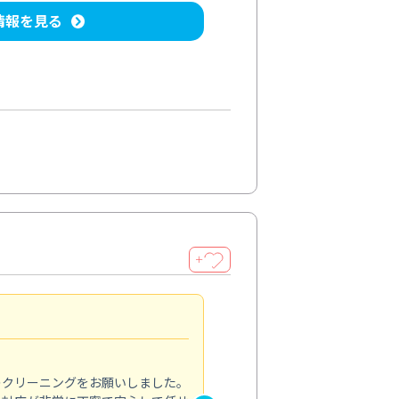
情報を見る
＋
納得のサービス
5.0
のクリーニングをお願いしました。
浴室の清掃を依頼しました。ス