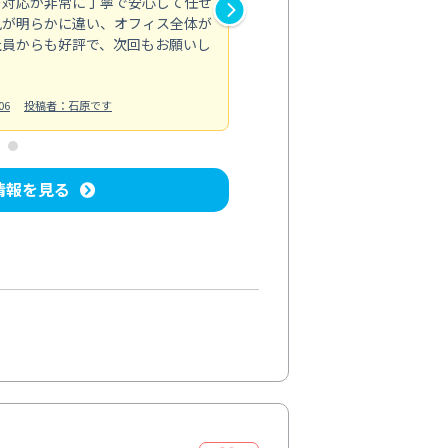
の対応が非常に丁寧で安心して任せ
もスムーズに進行。頑固な汚れ
風が明らかに違い、オフィス全体が
生まれ変わりました。料金も納
社員からも好評で、次回もお願いし
ています。
お風呂清掃
投稿日：2024/06/18
投
06
投稿者：石原です
情報を見る