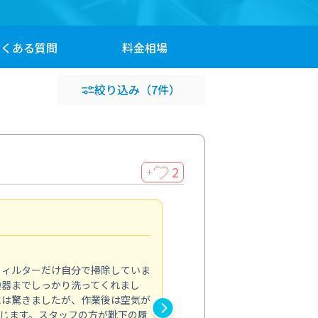
よくある
質問
料金
相場
絞り込み
（7件）
2
＋
浴室が明るく
5.0
フィルターだけ自分で掃除していま
掃除しても取れなかったカビや
換器までしっかり洗ってくれまし
がプロ。浴室が明るく感じるほ
には驚きましたが、作業後は空気が
の説明も丁寧で安心できました
じます。スタッフの方が靴下の履
と気分も全然違います。