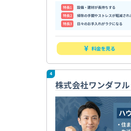
特⻑1
設備・建材が長持ちする
特⻑2
掃除の手間やストレスが軽減され
特⻑3
日々のお手入れがラクになる
料金を見る
4
株式会社ワンダフル