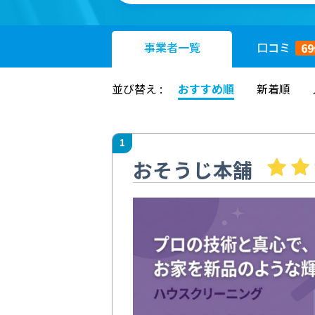
事業者
一覧
口コミ
69
並び替え :
おすすめ順
新着順
1
おそうじ本舗