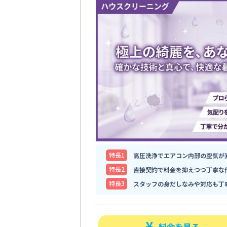
特⻑1
高圧洗浄でエアコン内部の空気が
特⻑2
直接契約で料金を抑えつつ丁寧な
特⻑3
スタッフの身だしなみや対応も丁
料金を見る