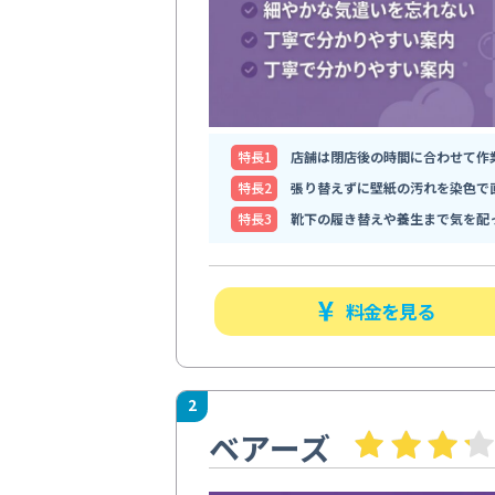
特⻑1
店舗は閉店後の時間に合わせて作
特⻑2
張り替えずに壁紙の汚れを染色で
特⻑3
靴下の履き替えや養生まで気を配
料金を見る
2
ベアーズ