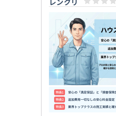
レンクリ
特⻑1
安心の「満足保証」と「損害保険
特⻑2
追加費用一切なしの安心料金設定
特⻑3
業界トップクラスの施工実績と確