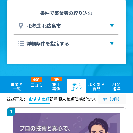
条件で事業者の絞り込む
8
69
件
件
事業者
施工
安心
よくある
料金
口コミ
一覧
事例
ガイド
質問
相場
並び替え :
おすすめ順
新着順
人気順
価格が安い順
評価が高い順
（8件）
評価
1