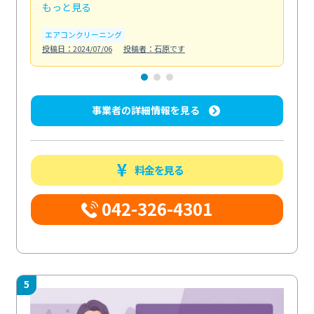
もっと見る
も
エアコンクリーニング
お
投稿日：2024/07/06
投稿者：石原です
投稿日
事業者の詳細情報を見る
料金を見る
042-326-4301
5