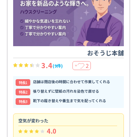
おそうじ本舗
3.4
2
(9件)
＋
店舗は閉店後の時間に合わせて作業してくれる
特⻑1
張り替えずに壁紙の汚れを染色で直せる
特⻑2
靴下の履き替えや養生まで気を配ってくれる
特⻑3
空気が変わった
浴
4.0