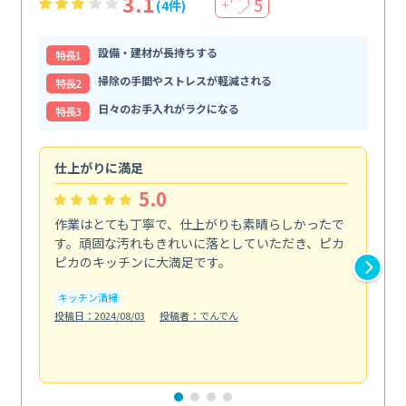
3.1
5
(4件)
＋
設備・建材が長持ちする
特⻑1
掃除の手間やストレスが軽減される
特⻑2
日々のお手入れがラクになる
特⻑3
仕上がりに満足
親
5.0
作業はとても丁寧で、仕上がりも素晴らしかったで
ス
す。頑固な汚れもきれいに落としていただき、ピカ
説
ピカのキッチンに大満足です。
の
い...
キッチン清掃
も
投稿日：2024/08/03
投稿者：でんでん
エ
投稿日