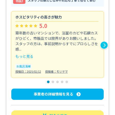
スタッフの身だしなみや対応も丁寧で任せて安心
特⻑3
ホスピタリティの高さが魅力
法
5.0
築年数の古いマンションで、浴室のカビや石鹸カス
会
がひどく、市販品では限界がありお願いしました。
し
スタッフの方は、事前説明からすでにプロらしさを
あ
感...
い...
もっと見る
も
お風呂清掃
ト
投稿日：2025/02/12
投稿者：モリヤマ
投稿日
事業者の詳細情報を見る