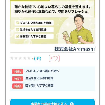
株式会社Aramashi
-
(-件)
＋
プロらしい落ち着いた動作
特⻑1
生活を支える専門意識
特⻑2
落ち着いた丁寧な接客
特⻑3
事業者の詳細情報を見る