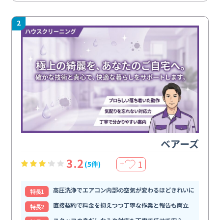
2
ベアーズ
3.2
1
(5件)
＋
高圧洗浄でエアコン内部の空気が変わるほどきれいに
特⻑1
直接契約で料金を抑えつつ丁寧な作業と報告も両立
特⻑2