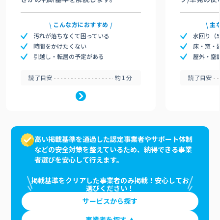
こんな方におすすめ
主
汚れが落ちなくて困っている
水回り（
時間をかけたくない
床・窓・
引越し・転居の予定がある
屋外・空
読了目安
約1分
読了目安
高い掲載基準を通過した認定事業者やサポート体制
などの安全対策を整えているため、納得できる事業
者選びを安心して行えます。
掲載基準をクリアした事業者のみ掲載！安心してお
選びください！
サービスから探す
事業者を探す