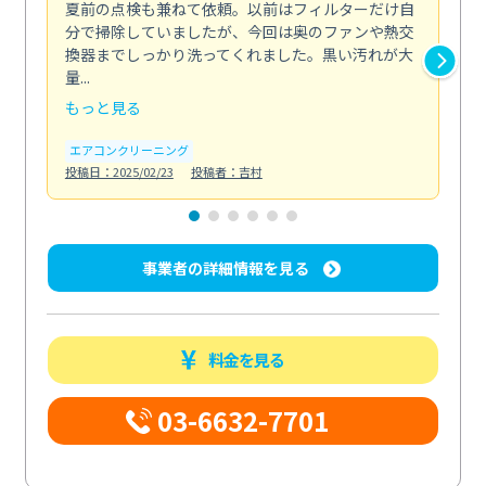
夏前の点検も兼ねて依頼。以前はフィルターだけ自
掃
分で掃除していましたが、今回は奥のファンや熱交
た
換器までしっかり洗ってくれました。黒い汚れが大
キ
量...
安...
もっと見る
も
エアコンクリーニング
お
投稿日：2025/02/23
投稿者：吉村
投稿日
事業者の詳細情報を見る
料金を見る
03-6632-7701