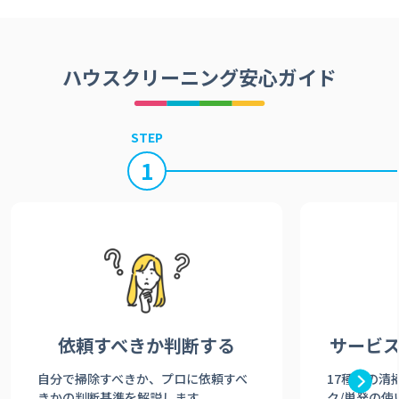
ハウスクリーニング安心ガイド
STEP
1
依頼すべきか
判断する
サービ
自分で掃除すべきか、プロに依頼すべ
17種類の清
きかの判断基準を解説します。
ク/単発の使