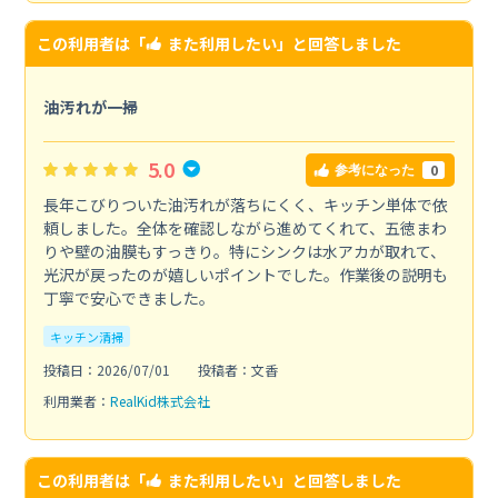
この利用者は「
また利用したい
」と回答しました
油汚れが一掃
5.0
0
参考になった
長年こびりついた油汚れが落ちにくく、キッチン単体で依
頼しました。全体を確認しながら進めてくれて、五徳まわ
りや壁の油膜もすっきり。特にシンクは水アカが取れて、
光沢が戻ったのが嬉しいポイントでした。作業後の説明も
丁寧で安心できました。
キッチン清掃
投稿日：2026/07/01
投稿者：文香
利用業者：
RealKid株式会社
この利用者は「
また利用したい
」と回答しました