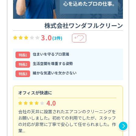
株式会社ワンダフルクリーン
3.0
(3件)
＋
住まいを守るプロ意識
特⻑1
生活空間を尊重する姿勢
特⻑2
細かな気遣いを欠かさない
特⻑3
オフィスが快適に
納
4.0
会社の天井に設置されたエアコンのクリーニングを
浴
お願いしました。初めての利用でしたが、スタッフ
終
の対応が非常に丁寧で安心して任せられました。作
き
業...
し...