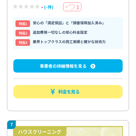
-
1
(-件)
＋
安心の「満足保証」と「損害保険加入済み」
特⻑1
追加費用一切なしの安心料金設定
特⻑2
業界トップクラスの施工実績と確かな技術力
特⻑3
事業者の詳細情報を見る
料金を見る
7