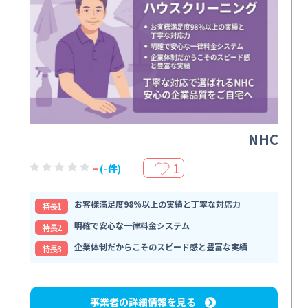
NHC
-
1
(-件)
＋
お客様満足度98％以上の実績と丁寧な対応力
特⻑1
明確で安心な一律料金システム
特⻑2
企業体制だからこそのスピード感と豊富な実績
特⻑3
事業者の詳細情報を見る