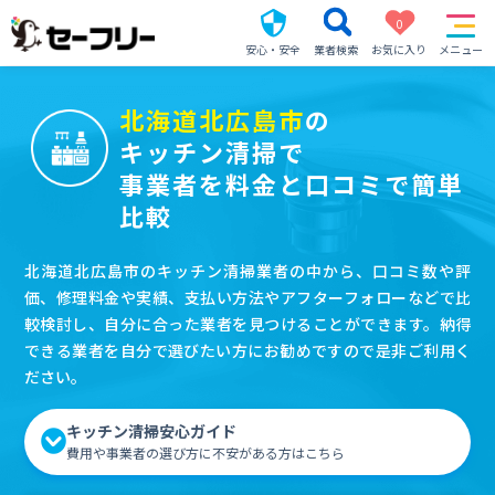
0
安心・安全
業者検索
お気に入り
メニュー
北海道北広島市
の
キッチン清掃で
事業者を料金と口コミで簡単
比較
北海道北広島市のキッチン清掃業者の中から、口コミ数や評
価、修理料金や実績、支払い方法やアフターフォローなどで比
較検討し、自分に合った業者を見つけることができます。納得
できる業者を自分で選びたい方にお勧めですので是非ご利用く
ださい。
キッチン清掃安心ガイド
費用や事業者の選び方に不安がある方はこちら