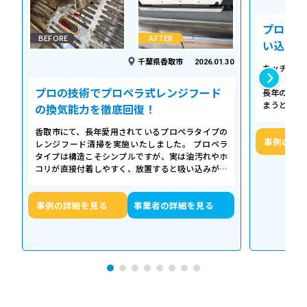
プロの温
BEFORE
AFTER
い込み力
千葉県香取市
2026.01.30
キッチンの
える「シロ
プロの技術でプロペラ式レンジフード
長年の調理
まうとご家
の換気能力を徹底回復！
せん。お預
香取市にて、長年愛用されているプロペラタイプの
事例の詳
レンジフード清掃を実施いたしました。 プロペラ
タイプは構造こそシンプルですが、実は油汚れやホ
コリが直接付着しやすく、放置すると吸い込みが悪
くなるだけでなく、異音や故障の原因に…
事例の詳細を見る
事業者の詳細を見る