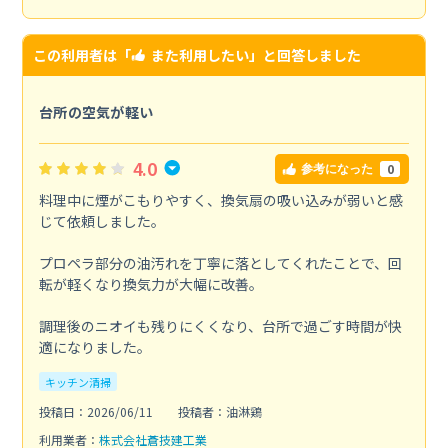
この利用者は「
また利用したい
」と回答しました
台所の空気が軽い
4.0
0
参考になった
料理中に煙がこもりやすく、換気扇の吸い込みが弱いと感
じて依頼しました。
プロペラ部分の油汚れを丁寧に落としてくれたことで、回
転が軽くなり換気力が大幅に改善。
調理後のニオイも残りにくくなり、台所で過ごす時間が快
適になりました。
キッチン清掃
投稿日：2026/06/11
投稿者：油淋鶏
利用業者：
株式会社蒼技建工業