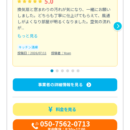
5.0
換気扇と窓まわりの汚れが気になり、一緒にお願い
夏
しました。どちらも丁寧に仕上げてもらえて、風通
さ
しがよくなり部屋が明るくなりました。空気の流れ
洗
が...
改...
もっと見る
も
キッチン清掃
エ
投稿日：2026/07/11
投稿者：Yoan
投稿日
事業者の詳細情報を見る
料金を見る
050-7562-0713
年中無休：8:30〜17:00