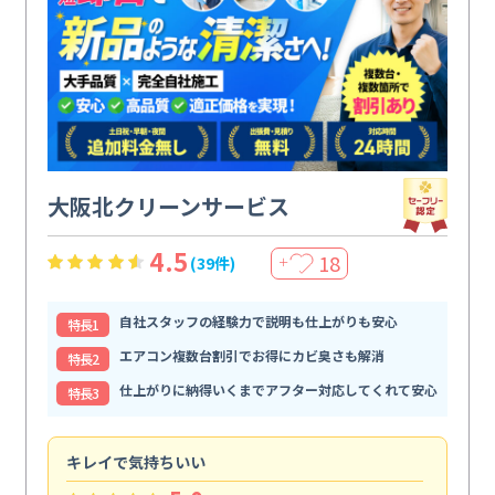
大阪北クリーンサービス
4.5
18
(39件)
＋
自社スタッフの経験力で説明も仕上がりも安心
特⻑1
エアコン複数台割引でお得にカビ臭さも解消
特⻑2
仕上がりに納得いくまでアフター対応してくれて安心
特⻑3
キレイで気持ちいい
効