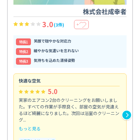
株式会社成幸者
3.0
(3件)
＋
笑顔で穏やかな対応力
特⻑1
細やかな気遣いを忘れない
特⻑2
気持ちを込めた清掃姿勢
特⻑3
快適な空気
ア
5.0
実家のエアコン2台のクリーニングをお願いしまし
お
た。すべての作業が手際良く、部屋の空気が見違え
り
るほど綺麗になりました。次回は浴室のクリーニン
家
グ...
した.
もっと見る
も