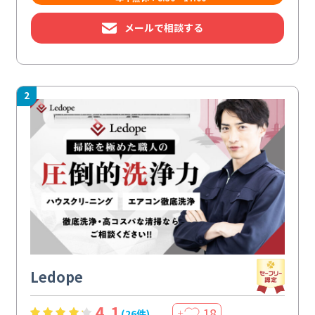
メールで相談する
2
Ledope
4.1
18
(26件)
＋