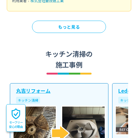
利用業者：
株式会社蒼技建工業
もっと見る
キッチン清掃の
施工事例
丸吉リフォーム
Ledope
キッチン清掃
キッチン清
セーフリー
安心の理由
BEFORE