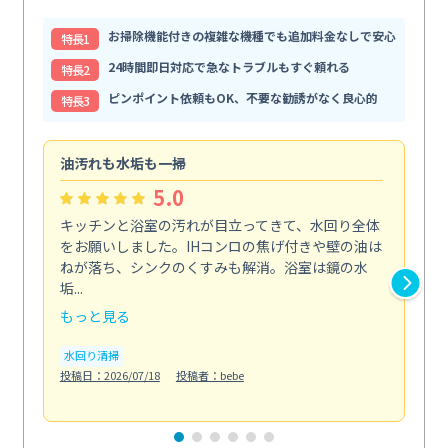
お掃除機能付きの複雑な機種でも追加料金なしで安心
特⻑1
24時間即日対応で急なトラブルもすぐ頼れる
特⻑2
ピンポイント依頼もOK、不要な勧誘がなく良心的
特⻑3
油汚れも水垢も一掃
引
5.0
キッチンと浴室の汚れが目立ってきて、水回り全体
引
をお願いしました。IHコンロの焦げ付きや壁の油は
依
ねが落ち、シンクのくすみも解消。浴室は鏡の水
ち
垢...
も...
もっと見る
も
水回り清掃
水
投稿日：2026/07/18
投稿者：bebe
投稿日