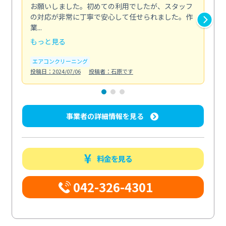
お願いしました。初めての利用でしたが、スタッフ
終
の対応が非常に丁寧で安心して任せられました。作
き
業...
し...
もっと見る
も
エアコンクリーニング
お
投稿日：2024/07/06
投稿者：石原です
投稿日
事業者の詳細情報を見る
料金を見る
042-326-4301