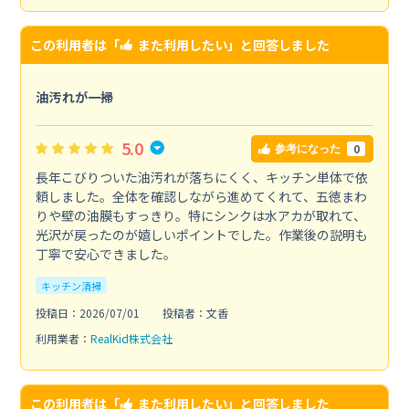
この利用者は「
また利用したい
」と回答しました
油汚れが一掃
5.0
0
参考になった
長年こびりついた油汚れが落ちにくく、キッチン単体で依
頼しました。全体を確認しながら進めてくれて、五徳まわ
りや壁の油膜もすっきり。特にシンクは水アカが取れて、
光沢が戻ったのが嬉しいポイントでした。作業後の説明も
丁寧で安心できました。
キッチン清掃
投稿日：2026/07/01
投稿者：文香
利用業者：
RealKid株式会社
この利用者は「
また利用したい
」と回答しました