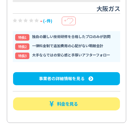
大阪ガス
-
(-件)
＋
独自の厳しい技術研修を合格したプロのみが訪問
特⻑1
一律料金制で追加費用の心配がない明朗会計
特⻑2
大手ならではの安心感と手厚いアフターフォロー
特⻑3
事業者の詳細情報を見る
料金を見る