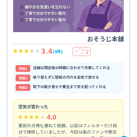
おそうじ本舗
3.4
2
(9件)
＋
店舗は閉店後の時間に合わせて作業してくれる
特⻑1
張り替えずに壁紙の汚れを染色で直せる
特⻑2
靴下の履き替えや養生まで気を配ってくれる
特⻑3
空気が変わった
浴
4.0
夏前の点検も兼ねて依頼。以前はフィルターだけ自
掃
分で掃除していましたが、今回は奥のファンや熱交
た