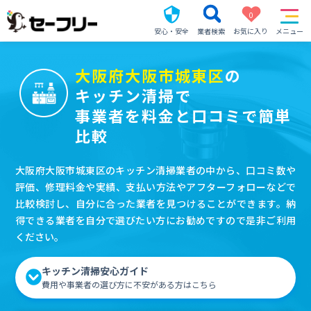
0
安心・安全
業者検索
お気に入り
メニュー
大阪府大阪市城東区
の
キッチン清掃で
事業者を料金と口コミで簡単
比較
大阪府大阪市城東区のキッチン清掃業者の中から、口コミ数や
評価、修理料金や実績、支払い方法やアフターフォローなどで
比較検討し、自分に合った業者を見つけることができます。納
得できる業者を自分で選びたい方にお勧めですので是非ご利用
ください。
キッチン清掃安心ガイド
費用や事業者の選び方に不安がある方はこちら