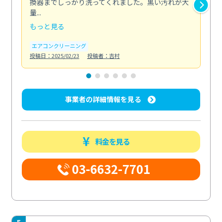
換器までしっかり洗ってくれました。黒い汚れが大
キ
量...
安...
もっと見る
も
エアコンクリーニング
お
投稿日：2025/02/23
投稿者：吉村
投稿日
事業者の詳細情報を見る
料金を見る
03-6632-7701
5