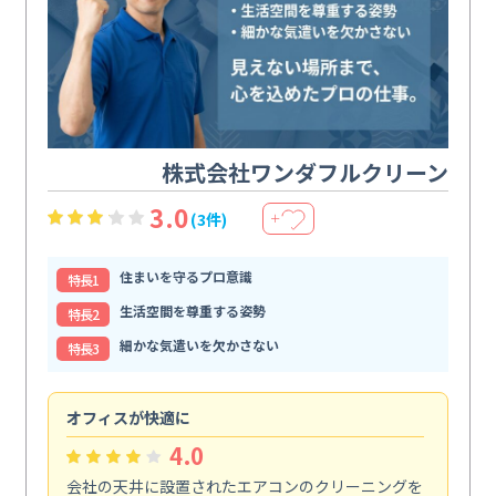
株式会社ワンダフルクリーン
3.0
(3件)
＋
住まいを守るプロ意識
特⻑1
生活空間を尊重する姿勢
特⻑2
細かな気遣いを欠かさない
特⻑3
オフィスが快適に
納
4.0
会社の天井に設置されたエアコンのクリーニングを
浴