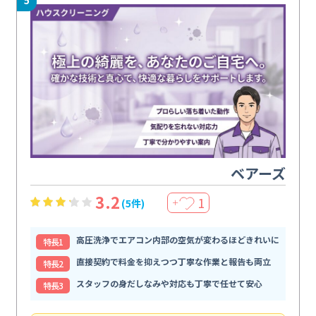
ベアーズ
3.2
1
(5件)
＋
高圧洗浄でエアコン内部の空気が変わるほどきれいに
特⻑1
直接契約で料金を抑えつつ丁寧な作業と報告も両立
特⻑2
スタッフの身だしなみや対応も丁寧で任せて安心
特⻑3