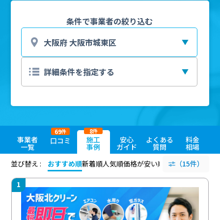
条件で事業者の絞り込む
8
69
件
件
事業者
施工
安心
よくある
料金
口コミ
一覧
事例
ガイド
質問
相場
並び替え :
おすすめ順
新着順
人気順
価格が安い順
評価が高い順
（15件）
評価
1