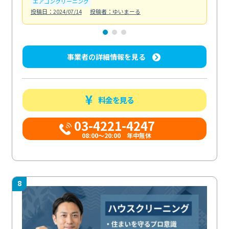
エアコンクリーニング
エ
投稿日：2024/07/14
投稿者：ゆいまーる
投稿日
事業者の詳細情報を見る
料金を見る
03-4221-4247
08:00～20:00 年中無休
8