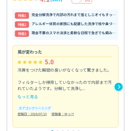
完全分解洗浄で内部の汚れまで落としニオイもすっきり解消
特⻑1
アレルギー体質の家族にも配慮した洗浄で咳や鼻づまりが和らぐ
特⻑2
現金不要のスマホ決済と柔軟な日程で急ぎでも頼みやすい
特⻑3
風が変わった
家
5.0
冷房をつけた瞬間の臭いがなくなって驚きました。
季
な
フィルターしか掃除していなかったので内部まで汚
れていたようです。分解して洗浄し...
浴室
もっと見る
も
エアコンクリーニング
水
投稿日：2026/07/13
投稿者：ゆっぺ
投稿日