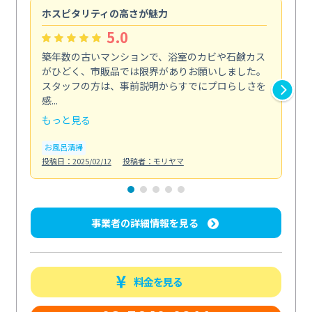
ホスピタリティの高さが魅力
法
5.0
築年数の古いマンションで、浴室のカビや石鹸カス
会
がひどく、市販品では限界がありお願いしました。
し
スタッフの方は、事前説明からすでにプロらしさを
あ
感...
い...
もっと見る
も
お風呂清掃
ト
投稿日：2025/02/12
投稿者：モリヤマ
投稿日
事業者の詳細情報を見る
料金を見る