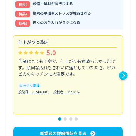
設備・建材が長持ちする
特⻑1
掃除の手間やストレスが軽減される
特⻑2
日々のお手入れがラクになる
特⻑3
仕上がりに満足
親
5.0
作業はとても丁寧で、仕上がりも素晴らしかったで
ス
す。頑固な汚れもきれいに落としていただき、ピカ
説
ピカのキッチンに大満足です。
の
い...
キッチン清掃
も
投稿日：2024/08/03
投稿者：でんでん
エ
投稿日
事業者の詳細情報を見る