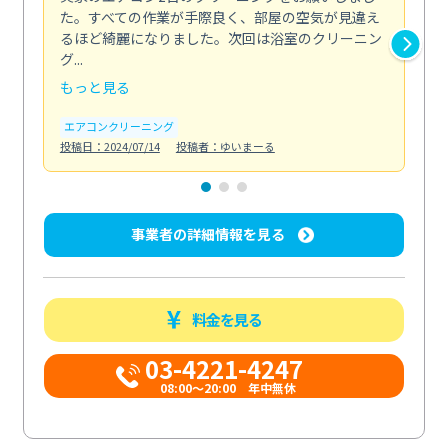
た。すべての作業が手際良く、部屋の空気が見違え
り
るほど綺麗になりました。次回は浴室のクリーニン
家
グ...
した.
もっと見る
も
エアコンクリーニング
エ
投稿日：2024/07/14
投稿者：ゆいまーる
投稿日
事業者の詳細情報を見る
料金を見る
03-4221-4247
08:00～20:00 年中無休