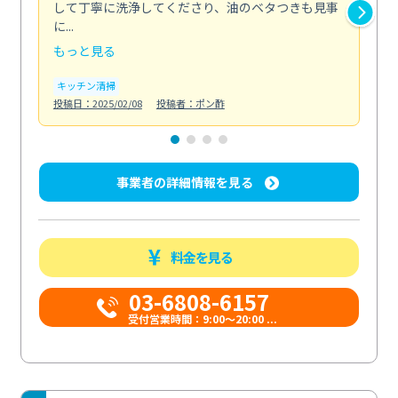
して丁寧に洗浄してくださり、油のベタつきも見事
れ
に...
け...
もっと見る
も
キッチン清掃
お
投稿日：2025/02/08
投稿者：ポン酢
投稿日
事業者の詳細情報を見る
料金を見る
03-6808-6157
受付営業時間：9:00〜20:00 ...