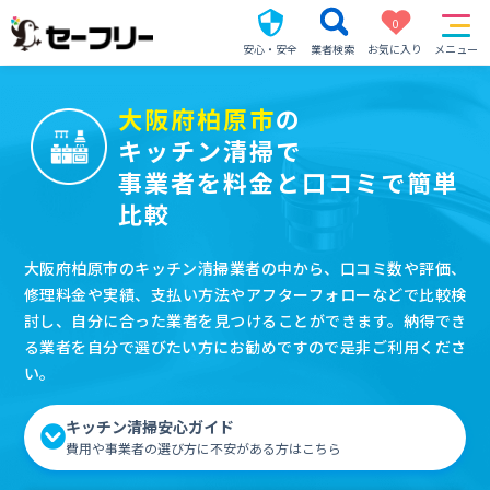
0
安心・安全
業者検索
お気に入り
メニュー
大阪府柏原市
の
キッチン清掃で
事業者を料金と口コミで簡単
比較
大阪府柏原市のキッチン清掃業者の中から、口コミ数や評価、
修理料金や実績、支払い方法やアフターフォローなどで比較検
討し、自分に合った業者を見つけることができます。納得でき
る業者を自分で選びたい方にお勧めですので是非ご利用くださ
い。
キッチン清掃安心ガイド
費用や事業者の選び方に不安がある方はこちら