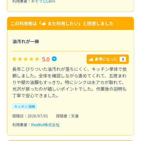
利用業者：
おそうじLabo
この利用者は「
また利用したい
」と回答しました
油汚れが一掃
5.0
0
参考になった
長年こびりついた油汚れが落ちにくく、キッチン単体で依
頼しました。全体を確認しながら進めてくれて、五徳まわ
りや壁の油膜もすっきり。特にシンクは水アカが取れて、
光沢が戻ったのが嬉しいポイントでした。作業後の説明も
丁寧で安心できました。
キッチン清掃
投稿日：2026/07/01
投稿者：文香
利用業者：
RealKid株式会社