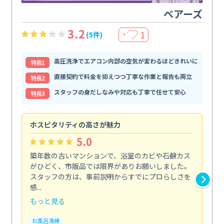
ベアーズ
3.2
1
(5件)
＋
高圧洗浄でエアコン内部の空気が変わるほどきれいに
特⻑1
直接契約で料金を抑えつつ丁寧な作業と報告も両立
特⻑2
スタッフの身だしなみや対応も丁寧で任せて安心
特⻑3
ホスピタリティの高さが魅力
法
5.0
築年数の古いマンションで、浴室のカビや石鹸カス
会
がひどく、市販品では限界がありお願いしました。
し
スタッフの方は、事前説明からすでにプロらしさを
あ
感...
い...
もっと見る
も
お風呂清掃
ト