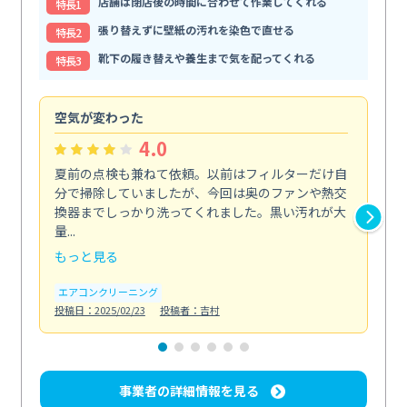
店舗は閉店後の時間に合わせて作業してくれる
特⻑1
張り替えずに壁紙の汚れを染色で直せる
特⻑2
靴下の履き替えや養生まで気を配ってくれる
特⻑3
空気が変わった
浴
4.0
夏前の点検も兼ねて依頼。以前はフィルターだけ自
掃
分で掃除していましたが、今回は奥のファンや熱交
た
換器までしっかり洗ってくれました。黒い汚れが大
キ
量...
安...
もっと見る
も
エアコンクリーニング
お
投稿日：2025/02/23
投稿者：吉村
投稿日
事業者の詳細情報を見る