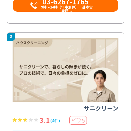
03-6267-1765
9時〜24時（年中無休） 基本営
業時...
8
サニクリーン
3.1
5
(4件)
＋