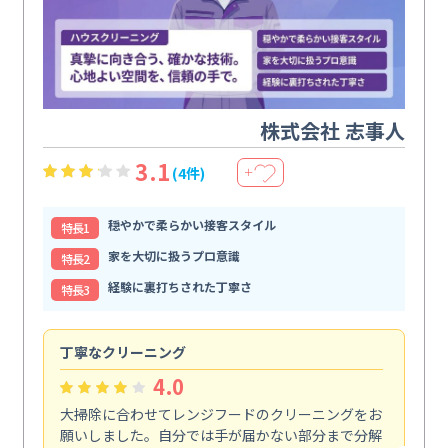
株式会社 志事人
3.1
(4件)
＋
穏やかで柔らかい接客スタイル
特⻑1
家を大切に扱うプロ意識
特⻑2
経験に裏打ちされた丁寧さ
特⻑3
丁寧なクリーニング
サ
4.0
大掃除に合わせてレンジフードのクリーニングをお
ト
願いしました。自分では手が届かない部分まで分解
の