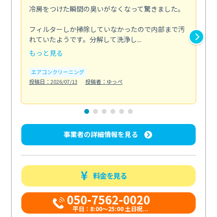
冷房をつけた瞬間の臭いがなくなって驚きました。
季
な
フィルターしか掃除していなかったので内部まで汚
れていたようです。分解して洗浄し...
浴室
もっと見る
も
エアコンクリーニング
水
投稿日：2026/07/13
投稿者：ゆっぺ
投稿日
事業者の詳細情報を見る
料金を見る
050-7562-0020
平日：8:00〜25:00 土日祝...