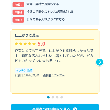
設備・建材が長持ちする
特⻑1
掃除の手間やストレスが軽減される
特⻑2
日々のお手入れがラクになる
特⻑3
仕上がりに満足
親
5.0
作業はとても丁寧で、仕上がりも素晴らしかったで
ス
す。頑固な汚れもきれいに落としていただき、ピカ
説
ピカのキッチンに大満足です。
の
い...
キッチン清掃
も
投稿日：2024/08/03
投稿者：でんでん
エ
投稿日
事業者の詳細情報を見る