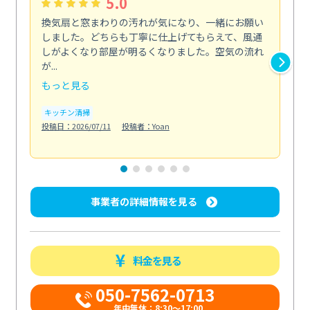
5.0
換気扇と窓まわりの汚れが気になり、一緒にお願い
夏
しました。どちらも丁寧に仕上げてもらえて、風通
さ
しがよくなり部屋が明るくなりました。空気の流れ
洗
が...
改...
もっと見る
も
キッチン清掃
エ
投稿日：2026/07/11
投稿者：Yoan
投稿日
事業者の詳細情報を見る
料金を見る
050-7562-0713
年中無休：8:30〜17:00