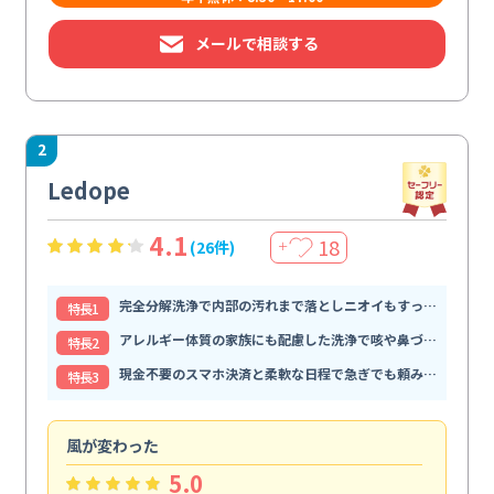
メールで相談する
2
Ledope
4.1
18
(26件)
＋
完全分解洗浄で内部の汚れまで落としニオイもすっきり解消
特⻑1
アレルギー体質の家族にも配慮した洗浄で咳や鼻づまりが和らぐ
特⻑2
現金不要のスマホ決済と柔軟な日程で急ぎでも頼みやすい
特⻑3
風が変わった
家
5.0