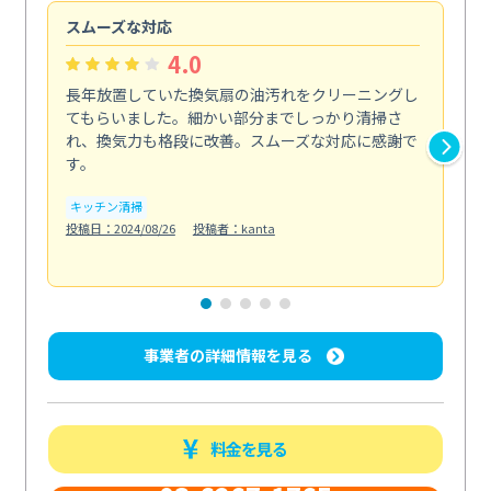
スムーズな対応
汚
4.0
長年放置していた換気扇の油汚れをクリーニングし
バ
てもらいました。細かい部分までしっかり清掃さ
な
れ、換気力も格段に改善。スムーズな対応に感謝で
ら
す。
そ...
も
キッチン清掃
投稿日：2024/08/26
投稿者：kanta
ベラ
投稿日
事業者の詳細情報を見る
料金を見る