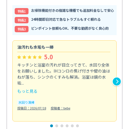
お掃除機能付きの複雑な機種でも追加料金なしで安心
特⻑1
24時間即日対応で急なトラブルもすぐ頼れる
特⻑2
ピンポイント依頼もOK、不要な勧誘がなく良心的
特⻑3
油汚れも水垢も一掃
引
5.0
キッチンと浴室の汚れが目立ってきて、水回り全体
引
をお願いしました。IHコンロの焦げ付きや壁の油は
依
ねが落ち、シンクのくすみも解消。浴室は鏡の水
ち
垢...
も...
もっと見る
も
水回り清掃
水
投稿日：2026/07/18
投稿者：bebe
投稿日