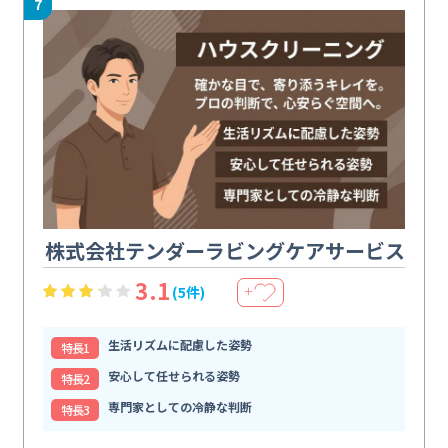
7
株式会社テンダーラビングケアサービス
3.1
(5件)
＋
生活リズムに配慮した姿勢
特⻑1
安心して任せられる姿勢
特⻑2
専門家としての冷静な判断
特⻑3