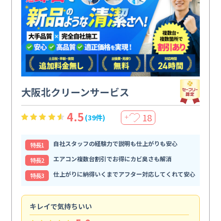
大阪北クリーンサービス
4.5
18
(39件)
＋
自社スタッフの経験力で説明も仕上がりも安心
特⻑1
エアコン複数台割引でお得にカビ臭さも解消
特⻑2
仕上がりに納得いくまでアフター対応してくれて安心
特⻑3
キレイで気持ちいい
効