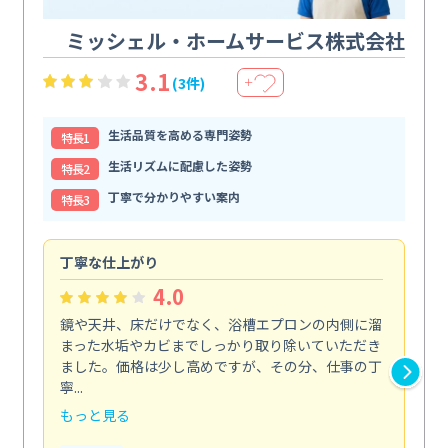
ミッシェル・ホームサービス株式会社
3.1
(3件)
＋
生活品質を高める専門姿勢
特⻑1
生活リズムに配慮した姿勢
特⻑2
丁寧で分かりやすい案内
特⻑3
丁寧な仕上がり
内
4.0
鏡や天井、床だけでなく、浴槽エプロンの内側に溜
エ
まった水垢やカビまでしっかり取り除いていただき
部
ました。価格は少し高めですが、その分、仕事の丁
ま
寧...
え...
もっと見る
も