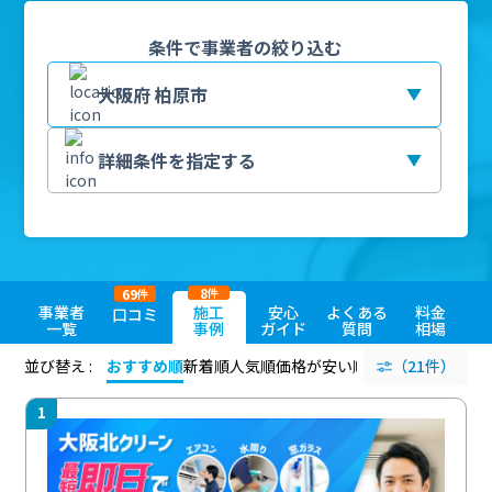
条件で事業者の絞り込む
8
69
件
件
事業者
施工
安心
よくある
料金
口コミ
一覧
事例
ガイド
質問
相場
並び替え :
おすすめ順
新着順
人気順
価格が安い順
評価が高い順
（21件）
評価
1