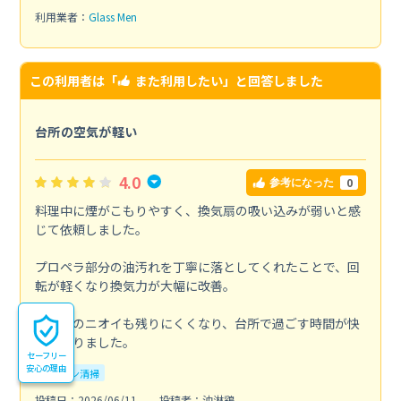
利用業者：
Glass Men
この利用者は「
また利用したい
」と回答しました
台所の空気が軽い
4.0
0
参考になった
料理中に煙がこもりやすく、換気扇の吸い込みが弱いと感
じて依頼しました。
プロペラ部分の油汚れを丁寧に落としてくれたことで、回
転が軽くなり換気力が大幅に改善。
調理後のニオイも残りにくくなり、台所で過ごす時間が快
適になりました。
セーフリー
安心の理由
キッチン清掃
投稿日：2026/06/11
投稿者：油淋鶏