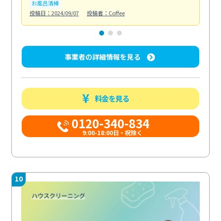
お風呂清掃
エ
投稿日：2024/09/07
投稿者：Coffee
投稿日
事業者の詳細情報を見る
料金を見る
0120-340-834
9:00-18:00日・祝除く
10