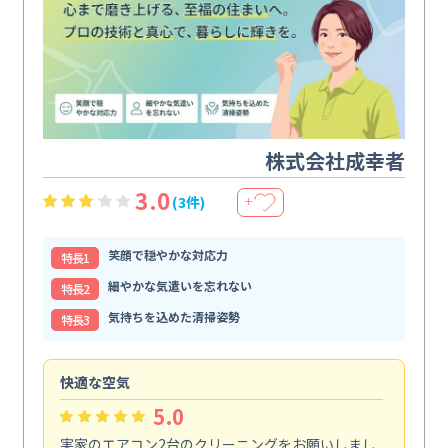
株式会社成幸者
3.0
(3件)
＋
笑顔で穏やかな対応力
特⻑1
細やかな気遣いを忘れない
特⻑2
気持ちを込めた清掃姿勢
特⻑3
快適な空気
ア
5.0
実家のエアコン2台のクリーニングをお願いしまし
お