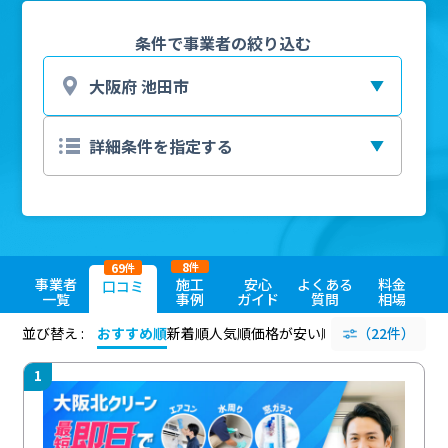
条件で事業者の絞り込む
8
69
件
件
事業者
施工
安心
よくある
料金
口コミ
一覧
事例
ガイド
質問
相場
並び替え :
おすすめ順
新着順
人気順
価格が安い順
評価が高い順
（22件）
評価
1