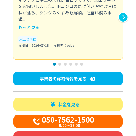
をお願いしました。IHコンロの焦げ付きや壁の油は
依
ねが落ち、シンクのくすみも解消。浴室は鏡の水
ち
垢...
も...
もっと見る
も
水回り清掃
水
投稿日：2026/07/18
投稿者：bebe
投稿日
事業者の詳細情報を見る
料金を見る
050-7562-1500
9:00～18:00