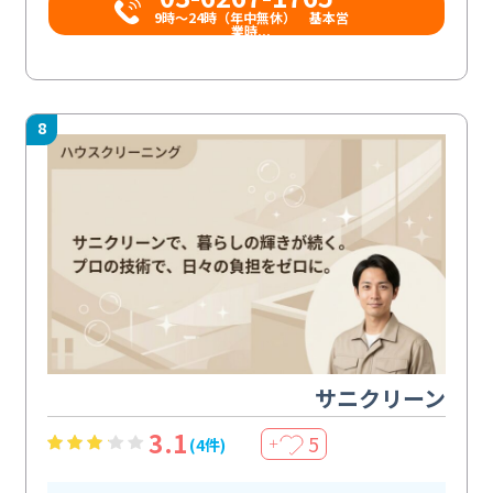
9時〜24時（年中無休） 基本営
業時...
8
サニクリーン
3.1
5
(4件)
＋