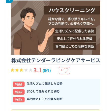
株式会社テンダーラビングケアサービス
3.1
(5件)
＋
生活リズムに配慮した姿勢
特⻑1
安心して任せられる姿勢
特⻑2
専門家としての冷静な判断
特⻑3