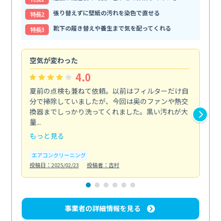
張り替えずに壁紙の汚れを染色で直せる
特⻑2
靴下の履き替えや養生まで気を配ってくれる
特⻑3
空気が変わった
浴
4.0
夏前の点検も兼ねて依頼。以前はフィルターだけ自
掃
分で掃除していましたが、今回は奥のファンや熱交
た
換器までしっかり洗ってくれました。黒い汚れが大
キ
量...
安...
もっと見る
も
エアコンクリーニング
お
投稿日：2025/02/23
投稿者：吉村
投稿日
事業者の詳細情報を見る