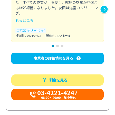
た。すべての作業が手際良く、部屋の空気が見違え
り
るほど綺麗になりました。次回は浴室のクリーニン
家
グ...
した.
もっと見る
も
エアコンクリーニング
エ
投稿日：2024/07/14
投稿者：ゆいまーる
投稿日
事業者の詳細情報を見る
料金を見る
03-4221-4247
08:00～20:00 年中無休