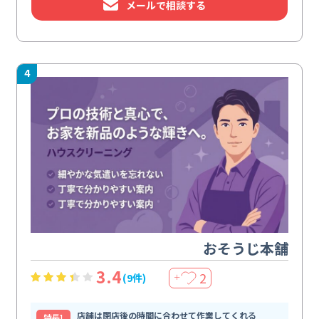
メールで相談する
4
おそうじ本舗
3.4
2
(9件)
＋
店舗は閉店後の時間に合わせて作業してくれる
特⻑1