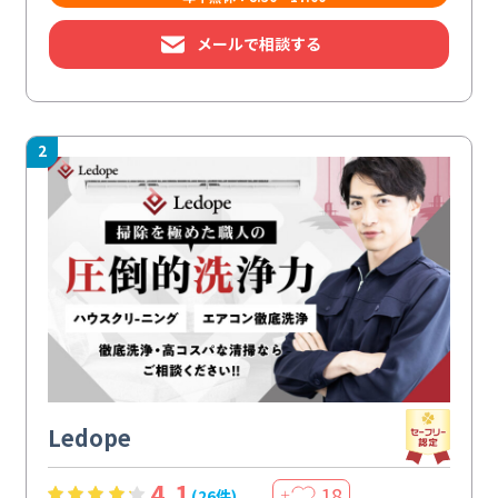
メールで相談する
2
Ledope
4.1
18
(26件)
＋