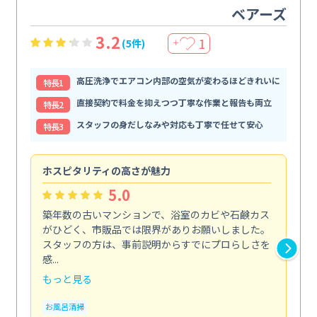
ベアーズ
3.2
1
(5件)
＋
高圧洗浄でエアコン内部の空気が変わるほどきれいに
特⻑1
直接契約で料金を抑えつつ丁寧な作業と報告も両立
特⻑2
スタッフの身だしなみや対応も丁寧で任せて安心
特⻑3
ホスピタリティの高さが魅力
法
5.0
築年数の古いマンションで、浴室のカビや石鹸カス
会
がひどく、市販品では限界がありお願いしました。
し
スタッフの方は、事前説明からすでにプロらしさを
あ
感...
い...
もっと見る
も
お風呂清掃
ト