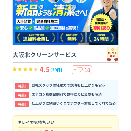
大阪北クリーンサービス
4.5
18
(39件)
＋
自社スタッフの経験力で説明も仕上がりも安心
特⻑1
エアコン複数台割引でお得にカビ臭さも解消
特⻑2
仕上がりに納得いくまでアフター対応してくれて安心
特⻑3
キレイで気持ちいい
効