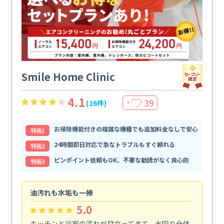
Smile Home Clinic
4.1
39
(26件)
＋
お掃除機能付きの複雑な機種でも追加料金なしで安心
特⻑1
24時間即日対応で急なトラブルもすぐ頼れる
特⻑2
ピンポイント依頼もOK、不要な勧誘がなく良心的
特⻑3
油汚れも水垢も一掃
引
5.0
キッチンと浴室の汚れが目立ってきて、水回り全体
引