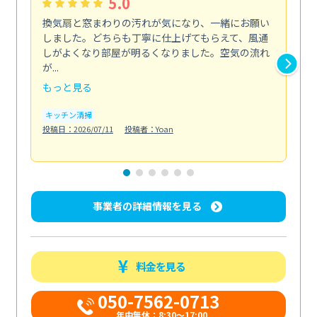
5.0
換気扇と窓まわりの汚れが気になり、一緒にお願い
夏
しました。どちらも丁寧に仕上げてもらえて、風通
さ
しがよくなり部屋が明るくなりました。空気の流れ
洗
が...
改...
もっと見る
も
キッチン清掃
エ
投稿日：2026/07/11
投稿者：Yoan
投稿日
事業者の詳細情報を見る
料金を見る
050-7562-0713
年中無休：8:30〜17:00