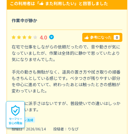
この利用者は「
また利用したい
」と回答しました
作業中が静か
4.0
0
参考になった
在宅で仕事をしながらの依頼だったので、音や動きが気に
なっていましたが、作業は全体的に静かで思っていたより
気になりませんでした。
手元の動きも無駄がなく、道具の置き方や拭き取りの順番
もきちんとしている感じです。ベタつきが残りやすい部分
を中心に進めていて、終わったあとは触ったときの感触が
変わっていました。
全体的に派手さはないですが、普段使いでの違いはしっか
り出ています。
セーフリー
キッチン清掃
安心の理由
投稿日：2026/06/14
投稿者：りなぴ