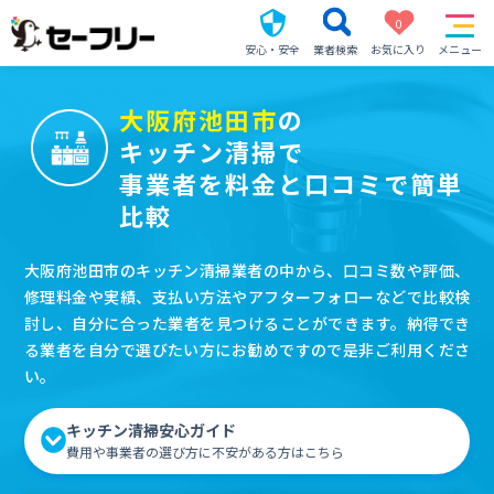
0
安心・安全
業者検索
お気に入り
メニュー
大阪府池田市
の
キッチン清掃で
事業者を料金と口コミで簡単
比較
大阪府池田市のキッチン清掃業者の中から、口コミ数や評価、
修理料金や実績、支払い方法やアフターフォローなどで比較検
討し、自分に合った業者を見つけることができます。納得でき
る業者を自分で選びたい方にお勧めですので是非ご利用くださ
い。
キッチン清掃安心ガイド
費用や事業者の選び方に不安がある方はこちら