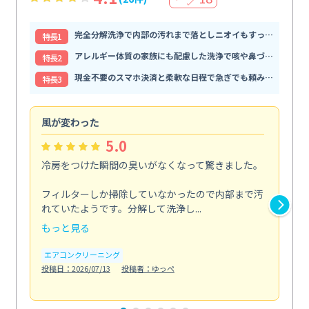
完全分解洗浄で内部の汚れまで落としニオイもすっきり解消
特⻑1
アレルギー体質の家族にも配慮した洗浄で咳や鼻づまりが和らぐ
特⻑2
現金不要のスマホ決済と柔軟な日程で急ぎでも頼みやすい
特⻑3
風が変わった
家
5.0
冷房をつけた瞬間の臭いがなくなって驚きました。
季
な
フィルターしか掃除していなかったので内部まで汚
れていたようです。分解して洗浄し...
浴室
もっと見る
も
エアコンクリーニング
水
投稿日：2026/07/13
投稿者：ゆっぺ
投稿日