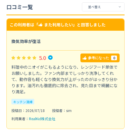
口コミ一覧
この利用者は「
また利用したい
」と回答しました
換気効率が復活
5.0
0
参考になった
料理中のニオイがこもるようになり、レンジフード単体で
お願いしました。ファン内部までしっかり洗浄してくれ
て、動作音も軽くなり換気力が上がったのがはっきり分か
ります。油汚れも徹底的に除去され、見た目まで綺麗にな
り満足。
キッチン清掃
投稿日：2026/07/18
投稿者：sim
利用業者：
RealKid株式会社