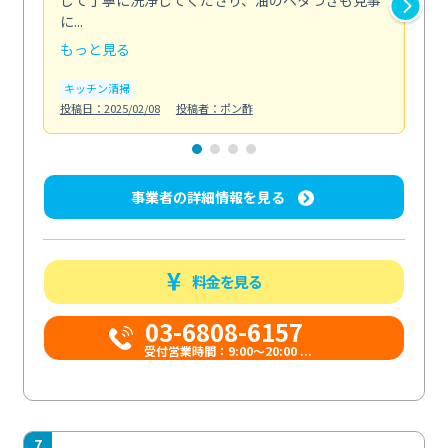
して丁寧に洗浄してくださり、油のベタつきも見事
れ
に...
け...
もっと見る
も
キッチン清掃
お
投稿日：2025/02/08
投稿者：ポン酢
投稿日
事業者の詳細情報を見る
料金を見る
03-6808-6157
受付営業時間：9:00〜20:00 ...
7