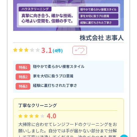
株式会社 志事人
3.1
(4件)
＋
穏やかで柔らかい接客スタイル
特⻑1
家を大切に扱うプロ意識
特⻑2
経験に裏打ちされた丁寧さ
特⻑3
丁寧なクリーニング
サ
4.0
大掃除に合わせてレンジフードのクリーニングをお
ト
願いしました。自分では手が届かない部分まで分解
の