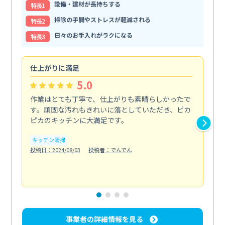
設備・建材が長持ちする
特⻑1
掃除の手間やストレスが軽減される
特⻑2
日々のお手入れがラクになる
特⻑3
仕上がりに満足
親
5.0
作業はとても丁寧で、仕上がりも素晴らしかったで
ス
す。頑固な汚れもきれいに落としていただき、ピカ
説
ピカのキッチンに大満足です。
の
い...
キッチン清掃
も
投稿日：2024/08/03
投稿者：でんでん
エ
投稿日
事業者の詳細情報を見る