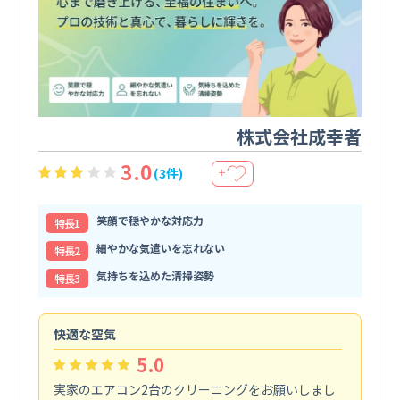
株式会社成幸者
3.0
(3件)
＋
笑顔で穏やかな対応力
特⻑1
細やかな気遣いを忘れない
特⻑2
気持ちを込めた清掃姿勢
特⻑3
快適な空気
ア
5.0
実家のエアコン2台のクリーニングをお願いしまし
お