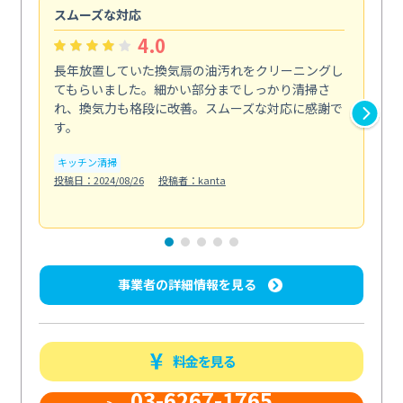
スムーズな対応
汚
4.0
長年放置していた換気扇の油汚れをクリーニングし
バ
てもらいました。細かい部分までしっかり清掃さ
な
れ、換気力も格段に改善。スムーズな対応に感謝で
ら
す。
そ...
も
キッチン清掃
投稿日：2024/08/26
投稿者：kanta
ベラ
投稿日
事業者の詳細情報を見る
料金を見る
03-6267-1765