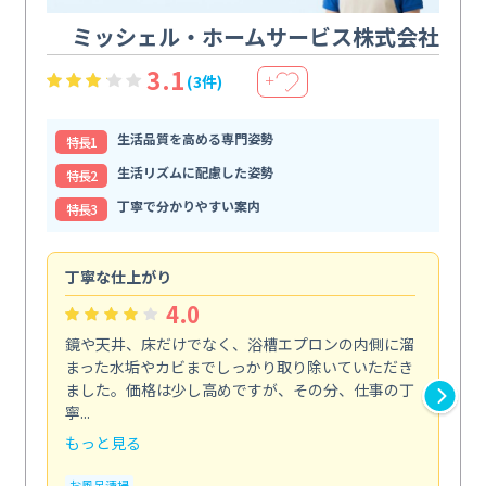
ミッシェル・ホームサービス株式会社
3.1
(3件)
＋
生活品質を高める専門姿勢
特⻑1
生活リズムに配慮した姿勢
特⻑2
丁寧で分かりやすい案内
特⻑3
丁寧な仕上がり
内
4.0
鏡や天井、床だけでなく、浴槽エプロンの内側に溜
エ
まった水垢やカビまでしっかり取り除いていただき
部
ました。価格は少し高めですが、その分、仕事の丁
ま
寧...
え...
もっと見る
も
お風呂清掃
エ