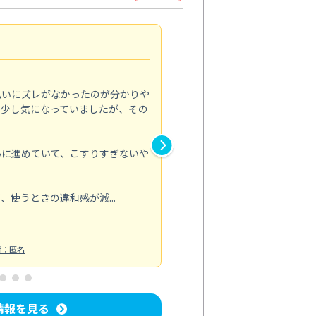
作業中が静か
4.0
払いにズレがなかったのが分かりや
在宅で仕事をしながらの依頼だ
か少し気になっていましたが、その
したが、作業は全体的に静かで
た。
心に進めていて、こすりすぎないや
手元の動きも無駄がなく、道具
している感じです。ベタつきが
終わったあとは触ったときの感
使うときの違和感が減...
もっと見る
キッチン清掃
投稿日：2026/06/14
者：匿名
情報を見る