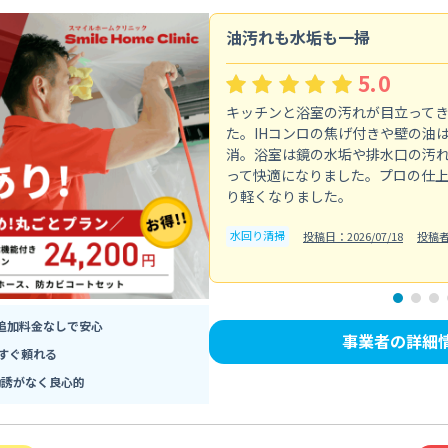
油汚れも水垢も一掃
5.0
キッチンと浴室の汚れが目立って
た。IHコンロの焦げ付きや壁の油
消。浴室は鏡の水垢や排水口の汚
って快適になりました。プロの仕
り軽くなりました。
水回り清掃
投稿日：2026/07/18
投稿者
追加料金なしで安心
事業者の詳細
すぐ頼れる
勧誘がなく良心的