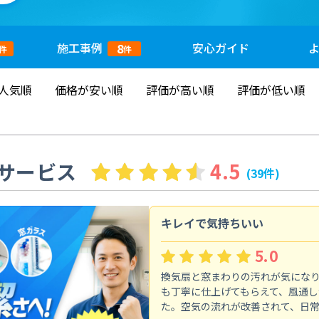
施工
事例
安心
ガイド
8
件
件
人気順
価格が安い順
評価が高い順
評価が低い順
サービス
4.5
(39件)
キレイで気持ちいい
5.0
換気扇と窓まわりの汚れが気にな
も丁寧に仕上げてもらえて、風通し
た。空気の流れが改善されて、日