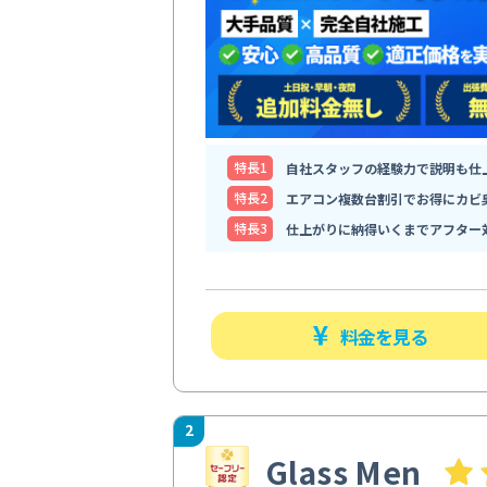
特⻑1
自社スタッフの経験力で説明も仕
特⻑2
エアコン複数台割引でお得にカビ
特⻑3
仕上がりに納得いくまでアフター
料金を見る
2
Glass Men