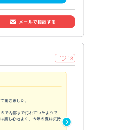
メールで相談する
18
＋
家全体の印象が変わった
5.0
って驚きました。
季節の変わり目に家の汚れを一
をお願いしました。
たので内部まで汚れていたようで
とは風も心地よく、今年の夏は気持
浴室では落ちにくかった水垢や
も明るい印象に。