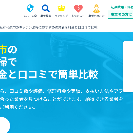
初期費用・掲
0
事業者の方は
安心・安全
業者検索
ランキング
お気に入り
業者の選び方
阪府和泉市のキッチン清掃におすすめの業者を料金と口コミで比較
市
の
掃で
金と口コミで簡単比較
ら、口コミ数や評価、修理料金や実績、支払い方法やアフ
合った業者を見つけることができます。納得できる業者を
ご利用ください。