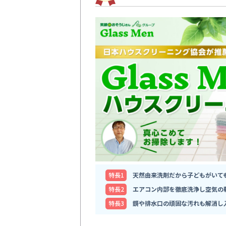
特⻑1
天然由来洗剤だから子どもがいて
特⻑2
エアコン内部を徹底洗浄し空気の
特⻑3
鏡や排水口の頑固な汚れも解消し