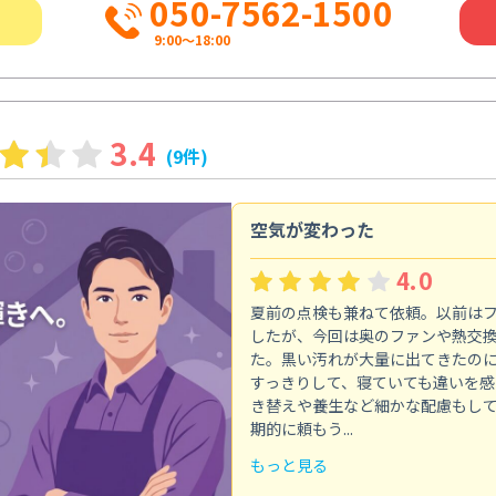
050-7562-1500
9:00～18:00
3.4
(9件)
空気が変わった
4.0
夏前の点検も兼ねて依頼。以前は
したが、今回は奥のファンや熱交
た。黒い汚れが大量に出てきたの
すっきりして、寝ていても違いを感
き替えや養生など細かな配慮もし
期的に頼もう...
もっと見る