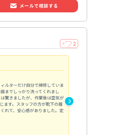
メールで相談する
2
＋
浴室が明るく
5.0
フィルターだけ自分で掃除していま
掃除しても取れなかったカビや
換器までしっかり洗ってくれまし
がプロ。浴室が明るく感じるほ
には驚きましたが、作業後は空気が
の説明も丁寧で安心できました
じます。スタッフの方が靴下の履
と気分も全然違います。
てくれて、安心感がありました。定
お風呂清掃
投稿日：2025/02/12
投