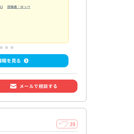
13
投稿者：ゆっぺ
換気扇は油汚れで回転が重くな
い込むようになり、料理後の空
もっと見る
水回り清掃
投稿日：2026/07/04
投
情報を見る
メールで相談する
39
＋