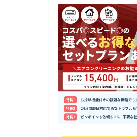
特⻑1
お掃除機能付きの複雑な機種でも
特⻑2
24時間即日対応で急なトラブルも
特⻑3
ピンポイント依頼もOK、不要な