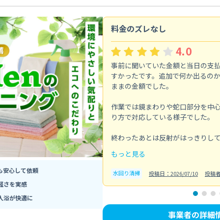
料金のズレなし
4.0
事前に聞いていた金額と当日の支
すかったです。追加で何か出るの
ままの金額でした。
作業では鏡まわりや蛇口部分を中
り方で対応している様子でした。
終わったあとは反射がはっきりして、
もっと見る
も安心して依頼
水回り清掃
投稿日：2026/07/10
投稿
軽さを実感
入浴が快適に
事業者の詳細