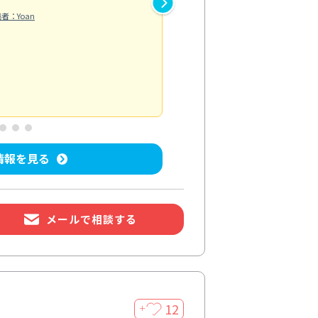
し抑えられたように感じられま
者：Yoan
違うのかと驚きました。
エアコンクリーニング
投稿日：2026/
情報を見る
メールで相談する
12
＋