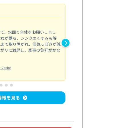
引越前にまとめて依頼
5.0
きて、水回り全体をお願いしまし
引越前に水回りや換気扇の汚れ
はねが落ち、シンクのくすみも解
ンジフードは内部の油汚れまで
れまで取り除かれ、湿気っぽさが減
のくすみや水垢も消え、排水口
上がりに満足し、家事の負担がかな
れなかった汚れが取れ、部屋全
引き渡し時に胸を張れる状態に
水回り清掃
：bebe
投稿日：2026/06/30
投
情報を見る