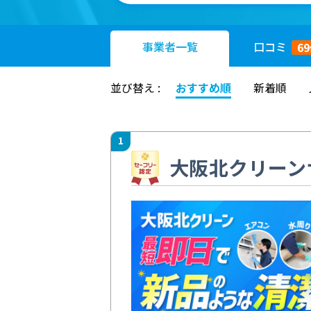
事業者
一覧
口コミ
69
並び替え :
おすすめ順
新着順
1
大阪北クリーン