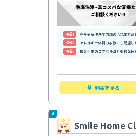
特⻑1
完全分解洗浄で内部の汚れまで落
特⻑2
アレルギー体質の家族にも配慮し
特⻑3
現金不要のスマホ決済と柔軟な日
料金を見る
4
Smile Home Cl