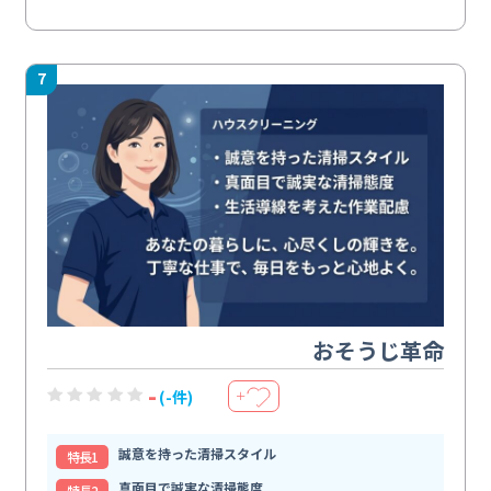
7
おそうじ革命
-
(-件)
＋
誠意を持った清掃スタイル
特⻑1
真面目で誠実な清掃態度
特⻑2