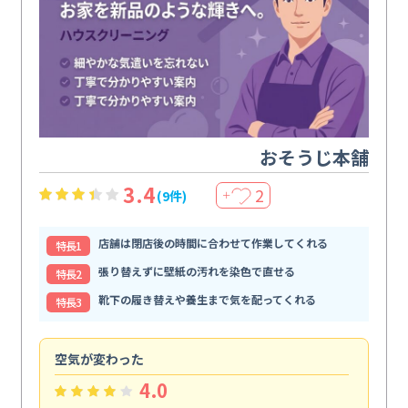
おそうじ本舗
3.4
2
(9件)
＋
店舗は閉店後の時間に合わせて作業してくれる
特⻑1
張り替えずに壁紙の汚れを染色で直せる
特⻑2
靴下の履き替えや養生まで気を配ってくれる
特⻑3
空気が変わった
浴
4.0