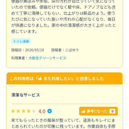
便器の黄ばみや水垢、床の汚れが目立っていて気になって
いたので依頼。便器だけでなく壁や床、ドアノブなども含
めて丁寧に清掃してもらい、仕上がりは新品のよう。使う
たびに気になっていた臭いや汚れの心配がなくなり、毎日
が快適になりました。家の中の清潔感が大きく上がったと
感じています。
トイレ清掃
投稿日：2026/05/18
投稿者：こばゆう
利用業者：
大阪北クリーンサービス
この利用者は「
また利用したい
」と回答しました
清潔なサービス
4.0
0
参考になった
来てもらったときの服装が整っていて、道具もキレイにま
とめられていたのが印象に残っています。作業自体も手際