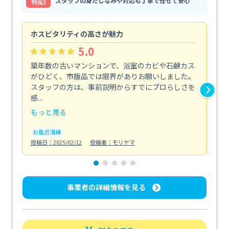
スタッフの身だしなみや対応も丁寧で任せて安心
特⻑3
ホスピタリティの高さが魅力
法
5.0
築年数の古いマンションで、浴室のカビや石鹸カス
会
がひどく、市販品では限界がありお願いしました。
し
スタッフの方は、事前説明からすでにプロらしさを
あ
感...
い...
もっと見る
も
お風呂清掃
ト
投稿日：2025/02/12
投稿者：モリヤマ
投稿日
事業者の詳細情報を見る