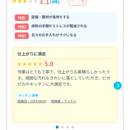
3.1
5
(4件)
＋
設備・建材が長持ちする
特⻑1
掃除の手間やストレスが軽減される
特⻑2
日々のお手入れがラクになる
特⻑3
仕上がりに満足
親
5.0
作業はとても丁寧で、仕上がりも素晴らしかったで
ス
す。頑固な汚れもきれいに落としていただき、ピカ
説
ピカのキッチンに大満足です。
の
い...
キッチン清掃
も
投稿日：2024/08/03
投稿者：でんでん
エ
投稿日