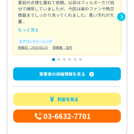
夏前の点検も兼ねて依頼。以前はフィルターだけ自
掃
分で掃除していましたが、今回は奥のファンや熱交
た
換器までしっかり洗ってくれました。黒い汚れが大
キ
量...
安...
もっと見る
も
エアコンクリーニング
お
投稿日：2025/02/23
投稿者：吉村
投稿日
事業者の詳細情報を見る
料金を見る
03-6632-7701