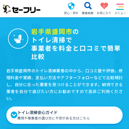
0
安心・安全
業者検索
お気に入り
メニュー
岩手県盛岡市
の
トイレ清掃で
事業者を料金と口コミで簡単
比較
岩手県盛岡市のトイレ清掃業者の中から、口コミ数や評価、修
理料金や実績、支払い方法やアフターフォローなどで比較検討
し、自分に合った業者を見つけることができます。納得できる
業者を自分で選びたい方にお勧めですので是非ご利用くださ
い。
トイレ清掃安心ガイド
費用や事業者の選び方に不安がある方はこちら