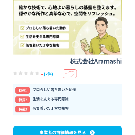
株式会社Aramashi
-
(-件)
＋
プロらしい落ち着いた動作
特⻑1
生活を支える専門意識
特⻑2
落ち着いた丁寧な接客
特⻑3
事業者の詳細情報を見る