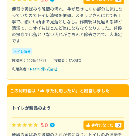
便器の黄ばみや隙間の汚れ、手が届きにくい部分に気にな
っていたのでトイレ清掃を依頼。スタッフさんはとても丁
寧で、細かい所まで見落としなし。作業後は見違えるほど
清潔で、ニオイもほとんど気にならなくなりました。普段
の掃除では落とせない汚れがきちんと除去されて、大満足
です!
トイレ清掃
投稿日：2026/05/19
投稿者：TAKATO
利用業者：
RealKid株式会社
この利用者は「
また利用したい
」と回答しました
トイレが新品のよう
5.0
0
参考になった
便器の黄ばみや隙間の汚れが気になり、トイレのみ清掃を