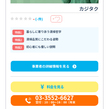
カジタク
-
(-件)
＋
暮らしに寄り添う清掃哲学
特⻑1
清掃品質にこだわる姿勢
特⻑2
初心者にも優しい説明
特⻑3
事業者の詳細情報を見る
料金を見る
03-3552-6627
受付：10：00～16：00（年末
年...