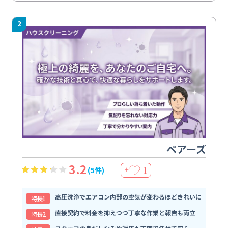
2
ベアーズ
3.2
1
(5件)
＋
高圧洗浄でエアコン内部の空気が変わるほどきれいに
特⻑1
直接契約で料金を抑えつつ丁寧な作業と報告も両立
特⻑2