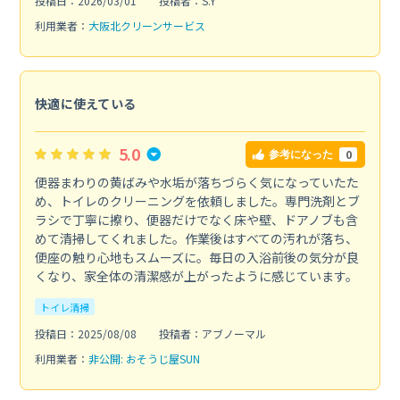
投稿日：2026/03/01
投稿者：S.Y
利用業者：
大阪北クリーンサービス
快適に使えている
5.0
0
参考になった
便器まわりの黄ばみや水垢が落ちづらく気になっていたた
め、トイレのクリーニングを依頼しました。専門洗剤とブ
ラシで丁寧に擦り、便器だけでなく床や壁、ドアノブも含
めて清掃してくれました。作業後はすべての汚れが落ち、
便座の触り心地もスムーズに。毎日の入浴前後の気分が良
くなり、家全体の清潔感が上がったように感じています。
トイレ清掃
投稿日：2025/08/08
投稿者：アブノーマル
利用業者：
非公開: おそうじ屋SUN