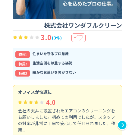
株式会社ワンダフルクリーン
3.0
(3件)
＋
住まいを守るプロ意識
特⻑1
生活空間を尊重する姿勢
特⻑2
細かな気遣いを欠かさない
特⻑3
オフィスが快適に
納
4.0
会社の天井に設置されたエアコンのクリーニングを
浴
お願いしました。初めての利用でしたが、スタッフ
終
の対応が非常に丁寧で安心して任せられました。作
き
業...
し...