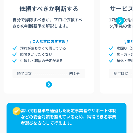
依頼すべきか
判断する
サービ
自分で掃除すべきか、プロに依頼すべ
17種類の清
きかの判断基準を解説します。
ク/単発の使
こんな方におすすめ
主
汚れが落ちなくて困っている
水回り（
時間をかけたくない
床・窓・
引越し・転居の予定がある
屋外・空
読了目安
約1分
読了目安
高い掲載基準を通過した認定事業者やサポート体制
などの安全対策を整えているため、納得できる事業
者選びを安心して行えます。