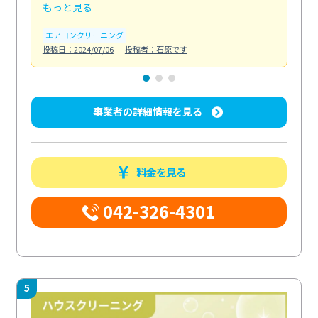
もっと見る
も
エアコンクリーニング
お
投稿日：2024/07/06
投稿者：石原です
投稿日
事業者の詳細情報を見る
料金を見る
042-326-4301
5