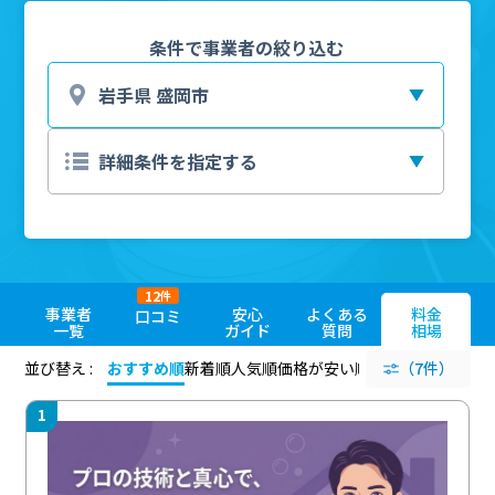
条件で事業者の絞り込む
12
件
事業者
安心
よくある
料金
口コミ
一覧
ガイド
質問
相場
並び替え :
おすすめ順
新着順
人気順
価格が安い順
評価が高い順
（7件）
評価
1