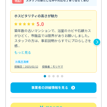
スタッフの身だしなみや対応も丁寧で任せて安心
特⻑3
ホスピタリティの高さが魅力
法
5.0
築年数の古いマンションで、浴室のカビや石鹸カス
会
がひどく、市販品では限界がありお願いしました。
し
スタッフの方は、事前説明からすでにプロらしさを
あ
感...
い...
もっと見る
も
お風呂清掃
ト
投稿日：2025/02/12
投稿者：モリヤマ
投稿日
事業者の詳細情報を見る