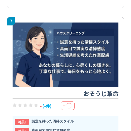
7
おそうじ革命
-
(-件)
＋
誠意を持った清掃スタイル
特⻑1
真面目で誠実な清掃態度
特⻑2