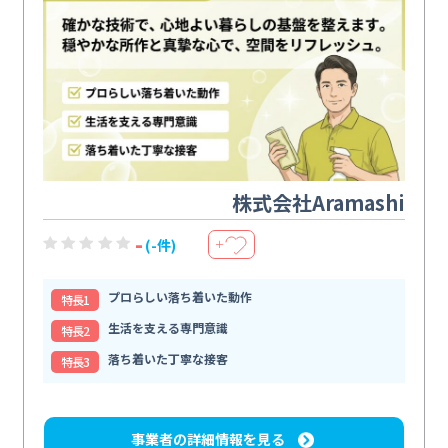
株式会社Aramashi
-
(-件)
＋
プロらしい落ち着いた動作
特⻑1
生活を支える専門意識
特⻑2
落ち着いた丁寧な接客
特⻑3
事業者の詳細情報を見る