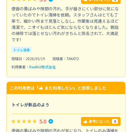
便器の黄ばみや隙間の汚れ、手が届きにくい部分に気にな
っていたのでトイレ清掃を依頼。スタッフさんはとても丁
寧で、細かい所まで見落としなし。作業後は見違えるほど
清潔で、ニオイもほとんど気にならなくなりました。普段
の掃除では落とせない汚れがきちんと除去されて、大満足
です!
トイレ清掃
投稿日：2026/05/19
投稿者：TAKATO
利用業者：
RealKid株式会社
この利用者は「
また利用したい
」と回答しました
トイレが新品のよう
5.0
0
参考になった
便器の黄ばみや隙間の汚れが気になり、トイレのみ清掃を