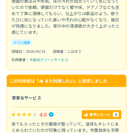
便器の黄ばみや水垢、床の汚れが目立っていて気になって
いたので依頼。便器だけでなく壁や床、ドアノブなども含
めて丁寧に清掃してもらい、仕上がりは新品のよう。使う
たびに気になっていた臭いや汚れの心配がなくなり、毎日
が快適になりました。家の中の清潔感が大きく上がったと
感じています。
トイレ清掃
投稿日：2026/05/18
投稿者：こばゆう
利用業者：
大阪北クリーンサービス
この利用者は「
また利用したい
」と回答しました
清潔なサービス
4.0
0
参考になった
来てもらったときの服装が整っていて、道具もキレイにま
とめられていたのが印象に残っています。作業自体も手際