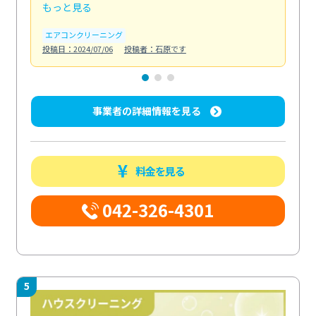
もっと見る
も
エアコンクリーニング
お
投稿日：2024/07/06
投稿者：石原です
投稿日
事業者の詳細情報を見る
料金を見る
042-326-4301
5