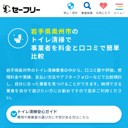
0
安心・安全
業者検索
お気に入り
メニュー
岩手県奥州市
の
トイレ清掃で
事業者を料金と口コミで簡単
比較
岩手県奥州市のトイレ清掃業者の中から、口コミ数や評価、修
理料金や実績、支払い方法やアフターフォローなどで比較検討
し、自分に合った業者を見つけることができます。納得できる
業者を自分で選びたい方にお勧めですので是非ご利用くださ
い。
トイレ清掃安心ガイド
費用や事業者の選び方に不安がある方はこちら