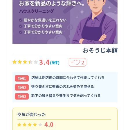
おそうじ本舗
3.4
2
(9件)
＋
店舗は閉店後の時間に合わせて作業してくれる
特⻑1
張り替えずに壁紙の汚れを染色で直せる
特⻑2
靴下の履き替えや養生まで気を配ってくれる
特⻑3
空気が変わった
浴
4.0