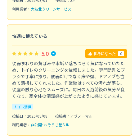
投稿日：2026/03/01
投稿者：S.Y
利用業者：
大阪北クリーンサービス
快適に使えている
5.0
0
参考になった
便器まわりの黄ばみや水垢が落ちづらく気になっていたた
め、トイレのクリーニングを依頼しました。専門洗剤とブ
ラシで丁寧に擦り、便器だけでなく床や壁、ドアノブも含
めて清掃してくれました。作業後はすべての汚れが落ち、
便座の触り心地もスムーズに。毎日の入浴前後の気分が良
くなり、家全体の清潔感が上がったように感じています。
トイレ清掃
投稿日：2025/08/08
投稿者：アブノーマル
利用業者：
非公開: おそうじ屋SUN