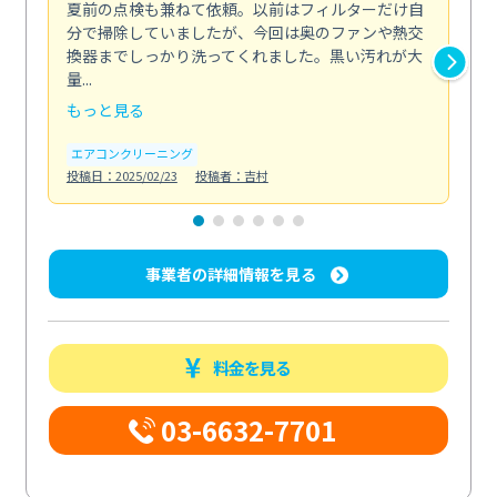
夏前の点検も兼ねて依頼。以前はフィルターだけ自
掃
分で掃除していましたが、今回は奥のファンや熱交
た
換器までしっかり洗ってくれました。黒い汚れが大
キ
量...
安...
もっと見る
も
エアコンクリーニング
お
投稿日：2025/02/23
投稿者：吉村
投稿日
事業者の詳細情報を見る
料金を見る
03-6632-7701