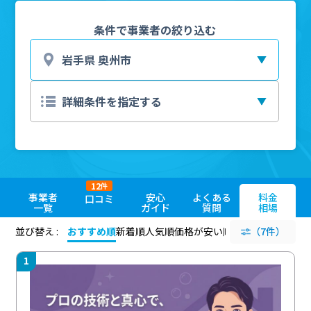
条件で事業者の絞り込む
12
件
事業者
安心
よくある
料金
口コミ
一覧
ガイド
質問
相場
並び替え :
おすすめ順
新着順
人気順
価格が安い順
評価が高い順
（7件）
評価
1