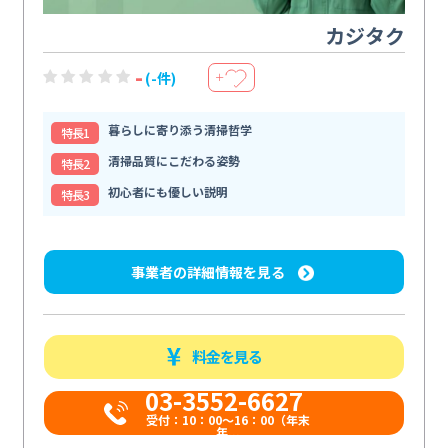
カジタク
-
(-件)
＋
暮らしに寄り添う清掃哲学
特⻑1
清掃品質にこだわる姿勢
特⻑2
初心者にも優しい説明
特⻑3
事業者の詳細情報を見る
料金を見る
03-3552-6627
受付：10：00～16：00（年末
年...