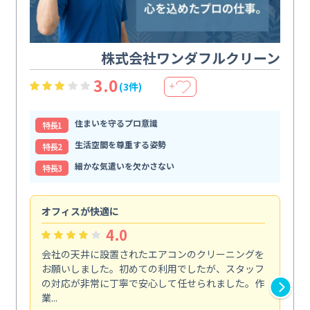
株式会社ワンダフルクリーン
3.0
(3件)
＋
住まいを守るプロ意識
特⻑1
生活空間を尊重する姿勢
特⻑2
細かな気遣いを欠かさない
特⻑3
オフィスが快適に
納
4.0
会社の天井に設置されたエアコンのクリーニングを
浴
お願いしました。初めての利用でしたが、スタッフ
終
の対応が非常に丁寧で安心して任せられました。作
き
業...
し...