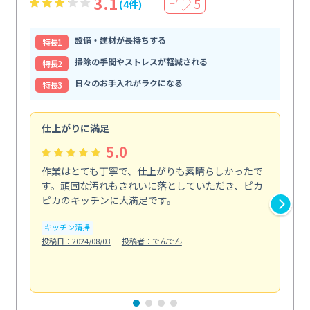
3.1
5
(4件)
＋
設備・建材が長持ちする
特⻑1
掃除の手間やストレスが軽減される
特⻑2
日々のお手入れがラクになる
特⻑3
仕上がりに満足
親
5.0
作業はとても丁寧で、仕上がりも素晴らしかったで
ス
す。頑固な汚れもきれいに落としていただき、ピカ
説
ピカのキッチンに大満足です。
の
い...
キッチン清掃
も
投稿日：2024/08/03
投稿者：でんでん
エ
投稿日