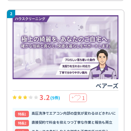
2
ベアーズ
3.2
1
(5件)
＋
高圧洗浄でエアコン内部の空気が変わるほどきれいに
特⻑1
直接契約で料金を抑えつつ丁寧な作業と報告も両立
特⻑2