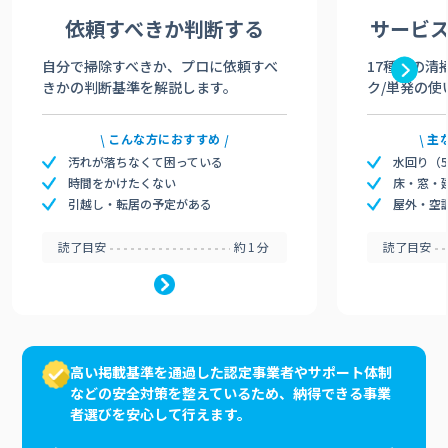
依頼すべきか
判断する
サービ
自分で掃除すべきか、プロに依頼すべ
17種類の清
きかの判断基準を解説します。
ク/単発の使
こんな方におすすめ
主
汚れが落ちなくて困っている
水回り（
時間をかけたくない
床・窓・
引越し・転居の予定がある
屋外・空
読了目安
約1分
読了目安
高い掲載基準を通過した認定事業者やサポート体制
などの安全対策を整えているため、納得できる事業
者選びを安心して行えます。