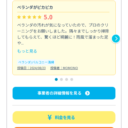
ベランダがピカピカ
今
5.0
ベランダの汚れが気になっていたので、プロのクリ
掃
ーニングをお願いしました。隅々までしっかり掃除
し
してもらえて、驚くほど綺麗に！雨風で溜まった泥
あ
や...
年...
もっと見る
も
ベランダ/バルコニー清掃
エ
投稿日：2024/08/23
投稿者：MOMONO
投稿日
事業者の詳細情報を見る
料金を見る