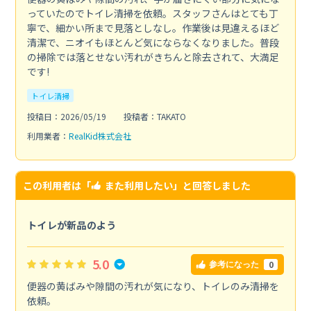
っていたのでトイレ清掃を依頼。スタッフさんはとても丁
寧で、細かい所まで見落としなし。作業後は見違えるほど
清潔で、ニオイもほとんど気にならなくなりました。普段
の掃除では落とせない汚れがきちんと除去されて、大満足
です!
トイレ清掃
投稿日：2026/05/19
投稿者：TAKATO
利用業者：
RealKid株式会社
この利用者は「
また利用したい
」と回答しました
トイレが新品のよう
5.0
0
参考になった
便器の黄ばみや隙間の汚れが気になり、トイレのみ清掃を
依頼。