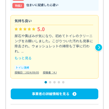
住まいに配慮した心遣い
特⻑3
気持ち良い
頼
5.0
尿石や黄ばみが気になり、初めてトイレのクリーニ
エ
ングをお願いしました。こびりついた汚れも見事に
で
除去され、ウォッシュレットの掃除も丁寧に行わ
浄
れ、...
も...
もっと見る
も
トイレ清掃
エ
投稿日：2024/09/05
投稿者：K.I
投稿日
事業者の詳細情報を見る