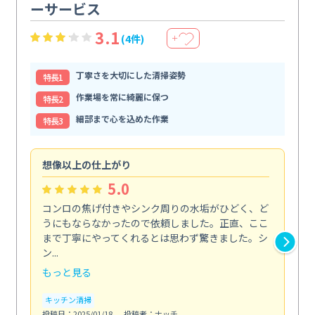
ーサービス
3.1
(4件)
＋
丁寧さを大切にした清掃姿勢
特⻑1
作業場を常に綺麗に保つ
特⻑2
細部まで心を込めた作業
特⻑3
想像以上の仕上がり
ス
5.0
コンロの焦げ付きやシンク周りの水垢がひどく、ど
油
うにもならなかったので依頼しました。正直、ここ
し
まで丁寧にやってくれるとは思わず驚きました。シ
浄
ン...
2...
もっと見る
も
キッチン清掃
キ
投稿日：2025/01/18
投稿者：ナッチ
投稿日