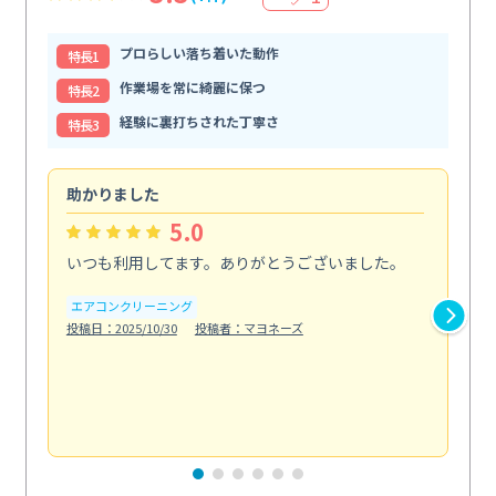
プロらしい落ち着いた動作
特⻑1
作業場を常に綺麗に保つ
特⻑2
経験に裏打ちされた丁寧さ
特⻑3
助かりました
助
5.0
いつも利用してます。ありがとうございました。
綺
く
エアコンクリーニング
投稿日：2025/10/30
投稿者：マヨネーズ
エ
投稿日