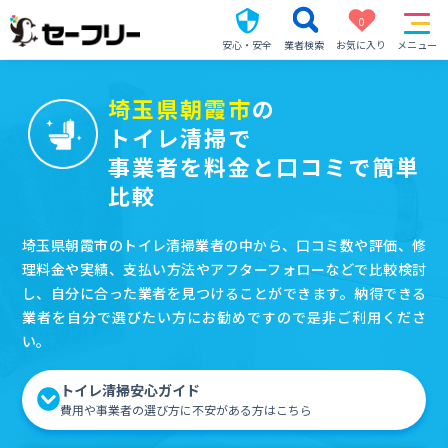
0
安心・安全
業者検索
お気に入り
メニュー
埼玉県朝霞市
の
トイレ清掃で
事業者を料金と口コミで簡単
比較
埼玉県朝霞市のトイレ清掃業者の中から、口コミ数や評価、修
理料金や実績、支払い方法やアフターフォローなどで比較検討
し、自分に合った業者を見つけることができます。納得できる
業者を自分で選びたい方にお勧めですので是非ご利用くださ
い。
トイレ清掃安心ガイド
費用や事業者の選び方に不安がある方はこちら