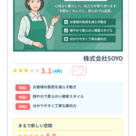
株式会社SOYO
3.1
(4件)
＋
お客様の負担を減らす動き
特⻑1
穏やかで柔らかい接客スタイル
特⻑2
分かりやすく丁寧な案内力
特⻑3
まるで新しい空間
清
5.0