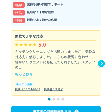
気持ち良い対応でサポート
特⻑1
無駄なく丁寧な動作
特⻑2
段取りよく静かな作業
特⻑3
柔軟で丁寧な対応
丁
5.0
キッチンクリーニングをお願いしましたが、柔軟な
エ
対応力に感心しました。こちらの状況に合わせて、
丁
細かいリクエストにも応えてくれました。スタッフ
が
の...
た...
もっと見る
も
キッチン清掃
エ
投稿日：2024/09/12
投稿者：まさよ
投稿日
事業者の詳細情報を見る