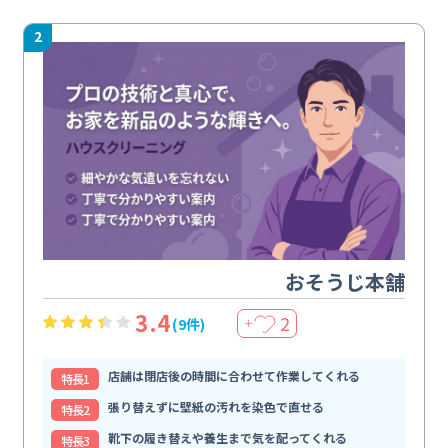
2
おそうじ本舗
3.4
2
(9件)
＋
店舗は閉店後の時間に合わせて作業してくれる
特⻑1
張り替えずに壁紙の汚れを染色で直せる
特⻑2
靴下の履き替えや養生まで気を配ってくれる
特⻑3