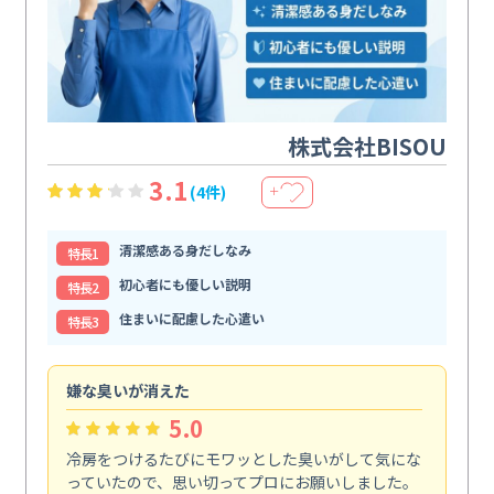
株式会社BISOU
3.1
(4件)
＋
清潔感ある身だしなみ
特⻑1
初心者にも優しい説明
特⻑2
住まいに配慮した心遣い
特⻑3
嫌な臭いが消えた
頼
5.0
冷房をつけるたびにモワッとした臭いがして気にな
毎
っていたので、思い切ってプロにお願いしました。
し