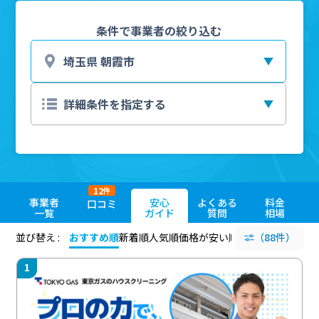
条件で事業者の絞り込む
12
件
事業者
安心
よくある
料金
口コミ
一覧
ガイド
質問
相場
並び替え :
おすすめ順
新着順
人気順
価格が安い順
評価が高い順
（88件）
評価
1