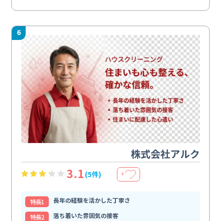
6
株式会社アルク
3.1
(5件)
＋
長年の経験を活かした丁寧さ
特⻑1
落ち着いた雰囲気の接客
特⻑2