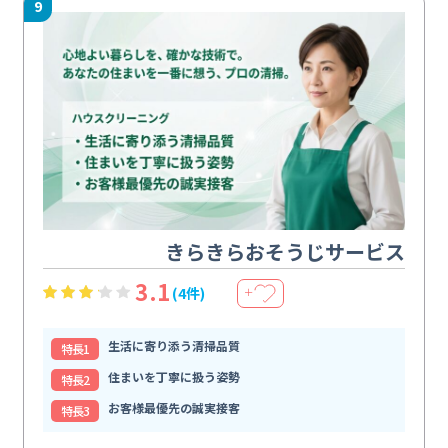
9
きらきらおそうじサービス
3.1
(4件)
＋
生活に寄り添う清掃品質
特⻑1
住まいを丁寧に扱う姿勢
特⻑2
お客様最優先の誠実接客
特⻑3