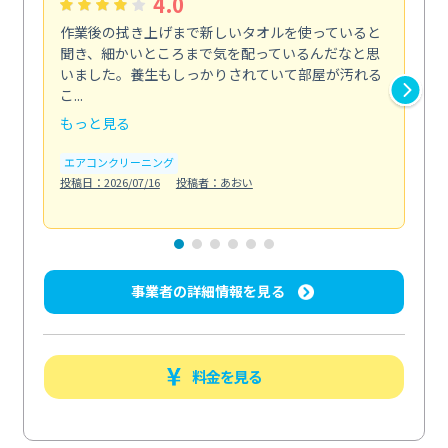
4.0
作業後の拭き上げまで新しいタオルを使っていると
ベ
聞き、細かいところまで気を配っているんだなと思
単
いました。養生もしっかりされていて部屋が汚れる
が
こ...
回...
もっと見る
も
エアコンクリーニング
ベラ
投稿日：2026/07/16
投稿者：あおい
投稿日
事業者の詳細情報を見る
料金を見る