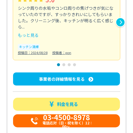
シンク周りの水垢やコンロ周りの焦げつきが気にな
ト
っていたのですが、すっかりきれいにしてもらいま
依
した。クリーニング後、キッチンが明るく広く感じ
ッ
ら...
か...
もっと見る
も
キッチン清掃
ト
投稿日：2024/08/28
投稿者：pon
投稿日
事業者の詳細情報を見る
料金を見る
03-4500-8978
電話応対（日・祝を除く）12：
00～...