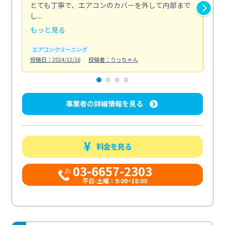
とても丁寧で、エアコンのカバーを外して内部まで
口
し...
な...
もっと見る
も
エアコンクリーニング
水
投稿日：2024/12/16
投稿者：りっちゃん
投稿日
事業者の詳細情報を見る
料金を見る
03-6657-2303
平日-土曜：9:00~18:00