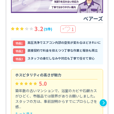
ベアーズ
3.2
1
(5件)
＋
高圧洗浄でエアコン内部の空気が変わるほどきれいに
特⻑1
直接契約で料金を抑えつつ丁寧な作業と報告も両立
特⻑2
スタッフの身だしなみや対応も丁寧で任せて安心
特⻑3
ホスピタリティの高さが魅力
法
5.0
築年数の古いマンションで、浴室のカビや石鹸カス
会
がひどく、市販品では限界がありお願いしました。
し
スタッフの方は、事前説明からすでにプロらしさを
あ
感...
い...
もっと見る
も