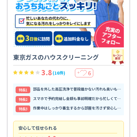
東京ガスのハウスクリーニング
3.8
6
(16件)
＋
部品を外した高圧洗浄で普段届かない汚れも臭いもすっきり解消
特⻑1
スマホで予約完結し金額も事前明確だから忙しくても頼みやすい
特⻑2
作業中はしっかり養生するから部屋を汚さず安心して任せられる
特⻑3
安心して任せられる
見