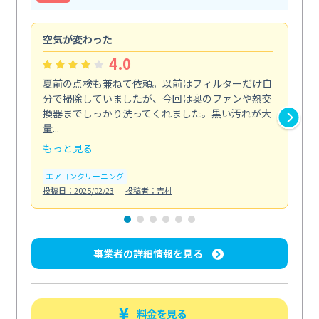
空気が変わった
浴
4.0
夏前の点検も兼ねて依頼。以前はフィルターだけ自
掃
分で掃除していましたが、今回は奥のファンや熱交
た
換器までしっかり洗ってくれました。黒い汚れが大
キ
量...
安...
もっと見る
も
エアコンクリーニング
お
投稿日：2025/02/23
投稿者：吉村
投稿日
事業者の詳細情報を見る
料金を見る