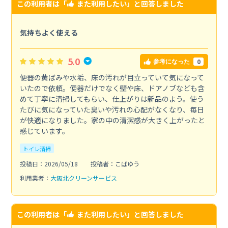
この利用者は「
また利用したい
」と回答しました
気持ちよく使える
5.0
0
参考になった
便器の黄ばみや水垢、床の汚れが目立っていて気になって
いたので依頼。便器だけでなく壁や床、ドアノブなども含
めて丁寧に清掃してもらい、仕上がりは新品のよう。使う
たびに気になっていた臭いや汚れの心配がなくなり、毎日
が快適になりました。家の中の清潔感が大きく上がったと
感じています。
トイレ清掃
投稿日：2026/05/18
投稿者：こばゆう
利用業者：
大阪北クリーンサービス
この利用者は「
また利用したい
」と回答しました