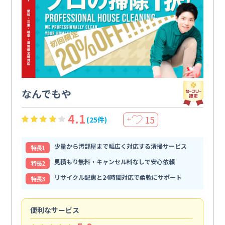
なんでもや
4.1
15
(25件)
＋
少量から汚部屋まで幅広く対応する清掃サービス
特⻑1
見積もり無料・キャンセル料なしで安心依頼
特⻑2
リサイクル配慮と24時間対応で柔軟にサポート
特⻑3
便利なサービス
頼