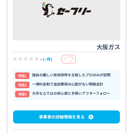
大阪ガス
-
(-件)
＋
独自の厳しい技術研修を合格したプロのみが訪問
特⻑1
一律料金制で追加費用の心配がない明朗会計
特⻑2
大手ならではの安心感と手厚いアフターフォロー
特⻑3
事業者の詳細情報を見る