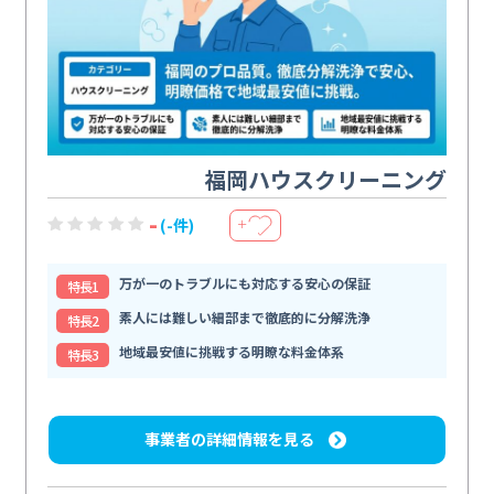
福岡ハウスクリーニング
-
(-件)
＋
万が一のトラブルにも対応する安心の保証
特⻑1
素人には難しい細部まで徹底的に分解洗浄
特⻑2
地域最安値に挑戦する明瞭な料金体系
特⻑3
事業者の詳細情報を見る