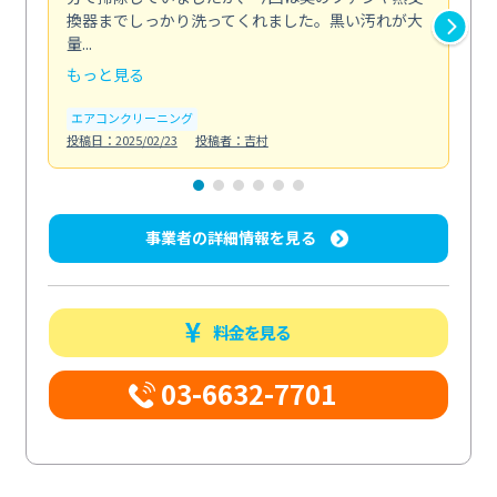
換器までしっかり洗ってくれました。黒い汚れが大
キ
量...
安...
もっと見る
も
エアコンクリーニング
お
投稿日：2025/02/23
投稿者：吉村
投稿日
事業者の詳細情報を見る
料金を見る
03-6632-7701