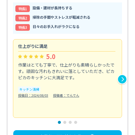
設備・建材が長持ちする
特⻑1
掃除の手間やストレスが軽減される
特⻑2
日々のお手入れがラクになる
特⻑3
仕上がりに満足
親
5.0
作業はとても丁寧で、仕上がりも素晴らしかったで
ス
す。頑固な汚れもきれいに落としていただき、ピカ
説
ピカのキッチンに大満足です。
の
い...
キッチン清掃
も
投稿日：2024/08/03
投稿者：でんでん
エ
投稿日