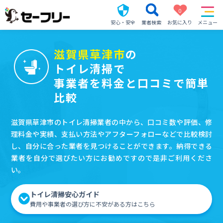
0
安心・安全
業者検索
お気に入り
メニュー
滋賀県草津市
の
トイレ清掃で
事業者を料金と口コミで簡単
比較
滋賀県草津市のトイレ清掃業者の中から、口コミ数や評価、修
理料金や実績、支払い方法やアフターフォローなどで比較検討
し、自分に合った業者を見つけることができます。納得できる
業者を自分で選びたい方にお勧めですので是非ご利用くださ
い。
トイレ清掃安心ガイド
費用や事業者の選び方に不安がある方はこちら