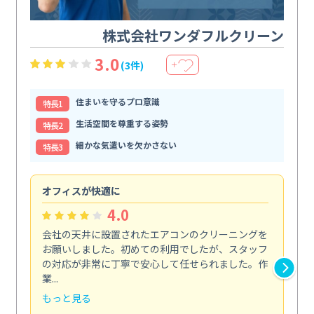
株式会社ワンダフルクリーン
3.0
(3件)
＋
住まいを守るプロ意識
特⻑1
生活空間を尊重する姿勢
特⻑2
細かな気遣いを欠かさない
特⻑3
オフィスが快適に
納
4.0
会社の天井に設置されたエアコンのクリーニングを
浴
お願いしました。初めての利用でしたが、スタッフ
終
の対応が非常に丁寧で安心して任せられました。作
き
業...
し...
もっと見る
も