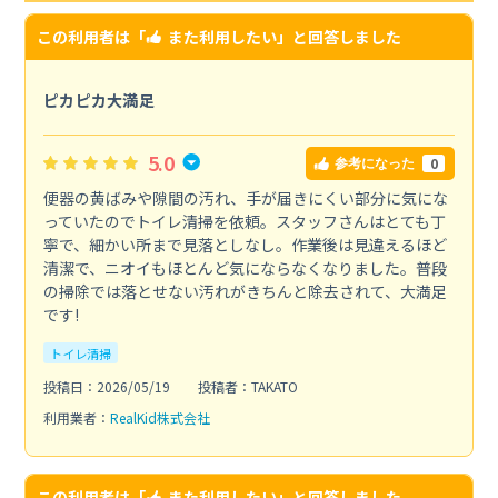
この利用者は「
また利用したい
」と回答しました
ピカピカ大満足
5.0
0
参考になった
便器の黄ばみや隙間の汚れ、手が届きにくい部分に気にな
っていたのでトイレ清掃を依頼。スタッフさんはとても丁
寧で、細かい所まで見落としなし。作業後は見違えるほど
清潔で、ニオイもほとんど気にならなくなりました。普段
の掃除では落とせない汚れがきちんと除去されて、大満足
です!
トイレ清掃
投稿日：2026/05/19
投稿者：TAKATO
利用業者：
RealKid株式会社
この利用者は「
また利用したい
」と回答しました