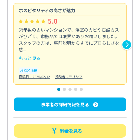
ホスピタリティの高さが魅力
法
5.0
築年数の古いマンションで、浴室のカビや石鹸カス
会
がひどく、市販品では限界がありお願いしました。
し
スタッフの方は、事前説明からすでにプロらしさを
あ
感...
い...
もっと見る
も
お風呂清掃
ト
投稿日：2025/02/12
投稿者：モリヤマ
投稿日
事業者の詳細情報を見る
料金を見る