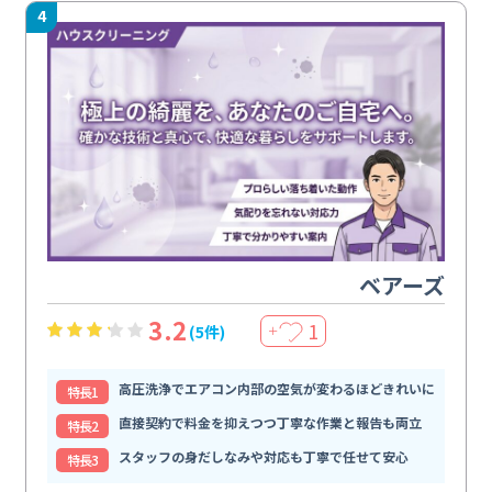
4
ベアーズ
3.2
1
(5件)
＋
高圧洗浄でエアコン内部の空気が変わるほどきれいに
特⻑1
直接契約で料金を抑えつつ丁寧な作業と報告も両立
特⻑2
スタッフの身だしなみや対応も丁寧で任せて安心
特⻑3