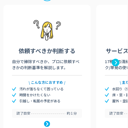
依頼すべきか
判断する
サービ
自分で掃除すべきか、プロに依頼すべ
17種類の清
きかの判断基準を解説します。
ク/単発の使
こんな方におすすめ
主
汚れが落ちなくて困っている
水回り（
時間をかけたくない
床・窓・
引越し・転居の予定がある
屋外・空
読了目安
約1分
読了目安