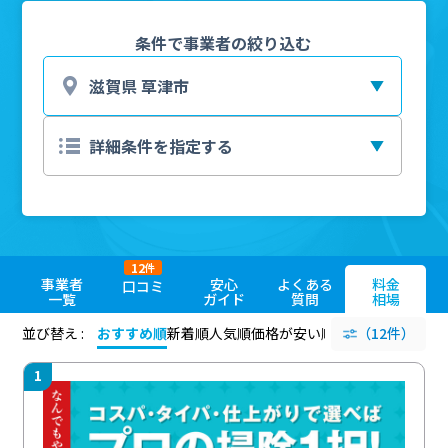
条件で事業者の絞り込む
12
件
事業者
安心
よくある
料金
口コミ
一覧
ガイド
質問
相場
並び替え :
おすすめ順
新着順
人気順
価格が安い順
評価が高い順
（12件）
評価
1