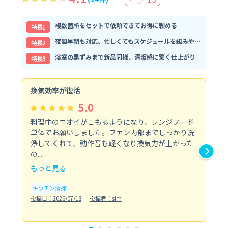
複数箇所をセットで依頼できてお得に頼める
特⻑1
夜間早朝も対応、忙しくてもスケジュールを組みやすい
特⻑2
浴室の黒ずみまで新品同様、清潔感に驚く仕上がり
特⻑3
換気効率が復活
油
5.0
料理中のニオイがこもるようになり、レンジフード
長
単体でお願いしました。ファン内部までしっかり洗
体
浄してくれて、動作音も軽くなり換気力が上がった
て
の...
は...
もっと見る
も
キッチン清掃
キ
投稿日：2026/07/18
投稿者：sim
投稿日