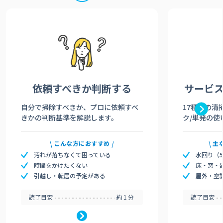
依頼すべきか
判断する
サービ
自分で掃除すべきか、プロに依頼すべ
17種類の清
きかの判断基準を解説します。
ク/単発の使
こんな方におすすめ
主
汚れが落ちなくて困っている
水回り（
時間をかけたくない
床・窓・
引越し・転居の予定がある
屋外・空
読了目安
約1分
読了目安