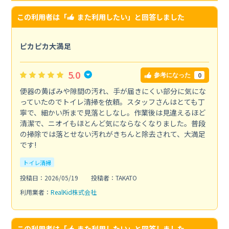
この利用者は「
また利用したい
」と回答しました
ピカピカ大満足
5.0
0
参考になった
便器の黄ばみや隙間の汚れ、手が届きにくい部分に気にな
っていたのでトイレ清掃を依頼。スタッフさんはとても丁
寧で、細かい所まで見落としなし。作業後は見違えるほど
清潔で、ニオイもほとんど気にならなくなりました。普段
の掃除では落とせない汚れがきちんと除去されて、大満足
です!
トイレ清掃
投稿日：2026/05/19
投稿者：TAKATO
利用業者：
RealKid株式会社
この利用者は「
また利用したい
」と回答しました