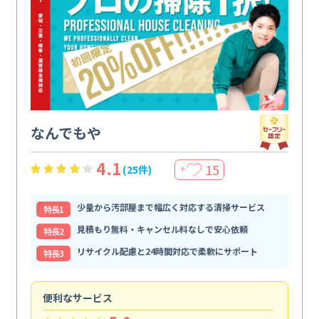
なんでもや
4.1
15
(25件)
＋
少量から汚部屋まで幅広く対応する清掃サービス
特⻑1
見積もり無料・キャンセル料なしで安心依頼
特⻑2
リサイクル配慮と24時間対応で柔軟にサポート
特⻑3
便利なサービス
頼