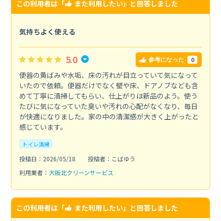
この利用者は「
また利用したい
」と回答しました
気持ちよく使える
5.0
0
参考になった
便器の黄ばみや水垢、床の汚れが目立っていて気になって
いたので依頼。便器だけでなく壁や床、ドアノブなども含
めて丁寧に清掃してもらい、仕上がりは新品のよう。使う
たびに気になっていた臭いや汚れの心配がなくなり、毎日
が快適になりました。家の中の清潔感が大きく上がったと
感じています。
トイレ清掃
投稿日：2026/05/18
投稿者：こばゆう
利用業者：
大阪北クリーンサービス
この利用者は「
また利用したい
」と回答しました