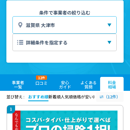
条件で事業者の絞り込む
12
件
事業者
安心
よくある
料金
口コミ
一覧
ガイド
質問
相場
並び替え :
おすすめ順
新着順
人気順
価格が安い順
評価が高い順
（12件）
評価
1