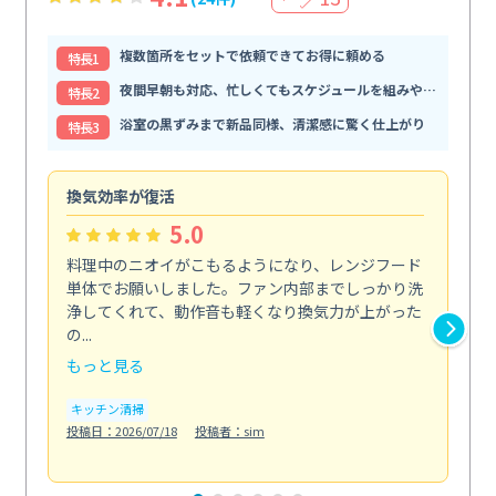
複数箇所をセットで依頼できてお得に頼める
特⻑1
夜間早朝も対応、忙しくてもスケジュールを組みやすい
特⻑2
浴室の黒ずみまで新品同様、清潔感に驚く仕上がり
特⻑3
換気効率が復活
油
5.0
料理中のニオイがこもるようになり、レンジフード
長
単体でお願いしました。ファン内部までしっかり洗
体
浄してくれて、動作音も軽くなり換気力が上がった
て
の...
は...
もっと見る
も
キッチン清掃
キ
投稿日：2026/07/18
投稿者：sim
投稿日