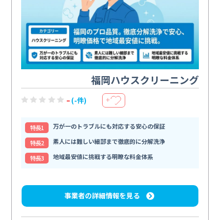
福岡ハウスクリーニング
-
(-件)
＋
万が一のトラブルにも対応する安心の保証
特⻑1
素人には難しい細部まで徹底的に分解洗浄
特⻑2
地域最安値に挑戦する明瞭な料金体系
特⻑3
事業者の詳細情報を見る