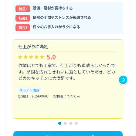
設備・建材が長持ちする
特⻑1
掃除の手間やストレスが軽減される
特⻑2
日々のお手入れがラクになる
特⻑3
仕上がりに満足
親
5.0
作業はとても丁寧で、仕上がりも素晴らしかったで
ス
す。頑固な汚れもきれいに落としていただき、ピカ
説
ピカのキッチンに大満足です。
の
い...
キッチン清掃
も
投稿日：2024/08/03
投稿者：でんでん
エ
投稿日