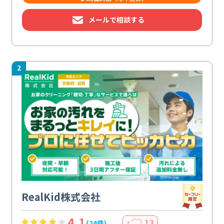
メールで相談する
2
RealKid株式会社
4.1
13
(24件)
＋