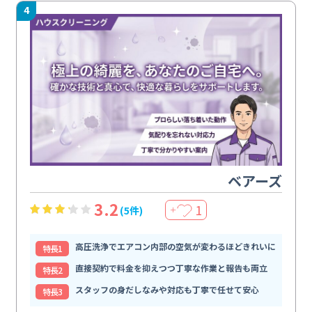
4
ベアーズ
3.2
1
(5件)
＋
高圧洗浄でエアコン内部の空気が変わるほどきれいに
特⻑1
直接契約で料金を抑えつつ丁寧な作業と報告も両立
特⻑2
スタッフの身だしなみや対応も丁寧で任せて安心
特⻑3