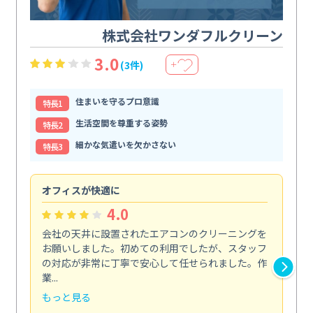
株式会社ワンダフルクリーン
3.0
(3件)
＋
住まいを守るプロ意識
特⻑1
生活空間を尊重する姿勢
特⻑2
細かな気遣いを欠かさない
特⻑3
オフィスが快適に
納
4.0
会社の天井に設置されたエアコンのクリーニングを
浴
お願いしました。初めての利用でしたが、スタッフ
終
の対応が非常に丁寧で安心して任せられました。作
き
業...
し...
もっと見る
も