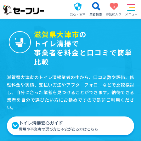
0
安心・安全
業者検索
お気に入り
メニュー
滋賀県大津市
の
トイレ清掃で
事業者を料金と口コミで簡単
比較
滋賀県大津市のトイレ清掃業者の中から、口コミ数や評価、修
理料金や実績、支払い方法やアフターフォローなどで比較検討
し、自分に合った業者を見つけることができます。納得できる
業者を自分で選びたい方にお勧めですので是非ご利用くださ
い。
トイレ清掃安心ガイド
費用や事業者の選び方に不安がある方はこちら