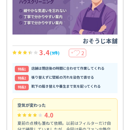
おそうじ本舗
3.4
2
(9件)
＋
店舗は閉店後の時間に合わせて作業してくれる
特⻑1
張り替えずに壁紙の汚れを染色で直せる
特⻑2
靴下の履き替えや養生まで気を配ってくれる
特⻑3
空気が変わった
浴
4.0
夏前の点検も兼ねて依頼。以前はフィルターだけ自
掃
分で掃除していましたが、今回は奥のファンや熱交
た