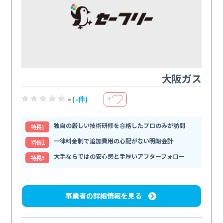
大阪ガス
-
(-件)
＋
独自の厳しい技術研修を合格したプロのみが訪問
特⻑1
一律料金制で追加費用の心配がない明朗会計
特⻑2
大手ならではの安心感と手厚いアフターフォロー
特⻑3
事業者の詳細情報を見る