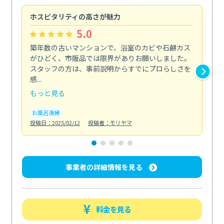
ホスピタリティの高さが魅力
法
5.0
築年数の古いマンションで、浴室のカビや石鹸カス
会
がひどく、市販品では限界がありお願いしました。
し
スタッフの方は、事前説明からすでにプロらしさを
あ
感...
い...
もっと見る
も
お風呂清掃
ト
投稿日：2025/02/12
投稿者：モリヤマ
投稿日
事業者の詳細情報を見る
料金を見る