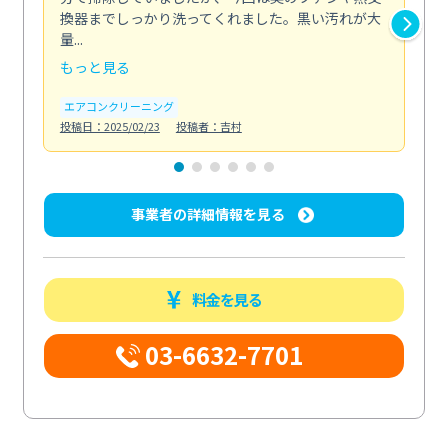
換器までしっかり洗ってくれました。黒い汚れが大
キ
量...
安...
もっと見る
も
エアコンクリーニング
お
投稿日：2025/02/23
投稿者：吉村
投稿日
事業者の詳細情報を見る
料金を見る
03-6632-7701