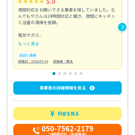
5.0
夜間対応をお願いできる業者を探していました。な
ペ
んでもやさんは24時間対応と聞き、夜間にキッチン
感
と浴室の清掃を依頼。
簡
ど...
電気やガス...
も
もっと見る
エ
投稿日
水回り清掃
投稿日：2026/07/14
投稿者：匿名
事業者の詳細情報を見る
料金を見る
050-7562-2179
24時間対応（年中無休）