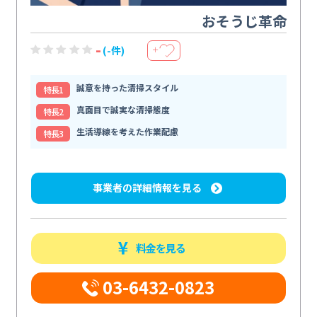
おそうじ革命
-
(-件)
＋
誠意を持った清掃スタイル
特⻑1
真面目で誠実な清掃態度
特⻑2
生活導線を考えた作業配慮
特⻑3
事業者の詳細情報を見る
料金を見る
03-6432-0823