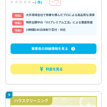
-
(-件)
＋
大手清掃会社で修業を積んだプロによる高品質な清掃
特⻑1
特許出願中の「O3プレミアム工法」による徹底除菌
特⻑2
24時間365日体制で受付・対応
特⻑3
事業者の詳細情報を見る
料金を見る
9