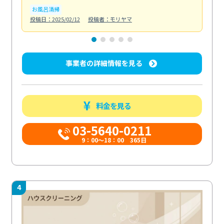
お風呂清掃
ト
投稿日：2025/02/12
投稿者：モリヤマ
投稿日
事業者の詳細情報を見る
料金を見る
03-5640-0211
9：00～18：00 365日
4