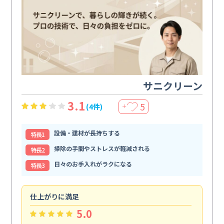
サニクリーン
3.1
5
(4件)
＋
設備・建材が長持ちする
特⻑1
掃除の手間やストレスが軽減される
特⻑2
日々のお手入れがラクになる
特⻑3
仕上がりに満足
親
5.0