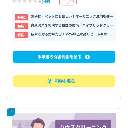
-
3
(-件)
＋
お子様・ペットにも優しい！オーガニック洗剤を基軸とした安全な
特⻑1
徹底洗浄を実現する独自の技術「ハイブリッドクリーニング」
特⻑2
技術と対応力が光る！75%以上の高リピート率が信頼の証
特⻑3
事業者の詳細情報を見る
料金を見る
7