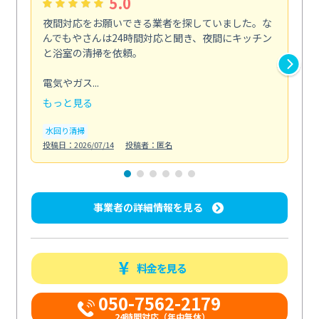
5.0
夜間対応をお願いできる業者を探していました。な
ペ
んでもやさんは24時間対応と聞き、夜間にキッチン
感
と浴室の清掃を依頼。
簡
ど...
電気やガス...
も
もっと見る
エ
投稿日
水回り清掃
投稿日：2026/07/14
投稿者：匿名
事業者の詳細情報を見る
料金を見る
050-7562-2179
24時間対応（年中無休）