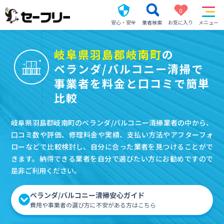
0
安心・安全
業者検索
お気に入り
メニュー
岐阜県羽島郡岐南町
の
ベランダ/バルコニー清掃で
事業者を料金と口コミで簡単
比較
岐阜県羽島郡岐南町のベランダ/バルコニー清掃業者の中から、
口コミ数や評価、修理料金や実績、支払い方法やアフターフォ
ローなどで比較検討し、自分に合った業者を見つけることがで
きます。納得できる業者を自分で選びたい方にお勧めですので
是非ご利用ください。
ベランダ/バルコニー清掃安心ガイド
費用や事業者の選び方に不安がある方はこちら