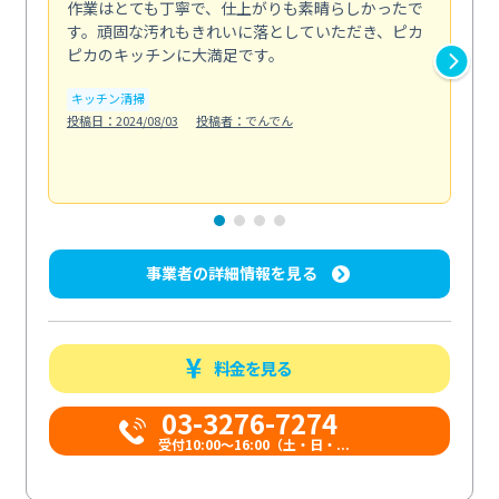
作業はとても丁寧で、仕上がりも素晴らしかったで
ス
す。頑固な汚れもきれいに落としていただき、ピカ
説
ピカのキッチンに大満足です。
の
い...
キッチン清掃
も
投稿日：2024/08/03
投稿者：でんでん
エ
投稿日
事業者の詳細情報を見る
料金を見る
03-3276-7274
受付10:00〜16:00（土・日・...