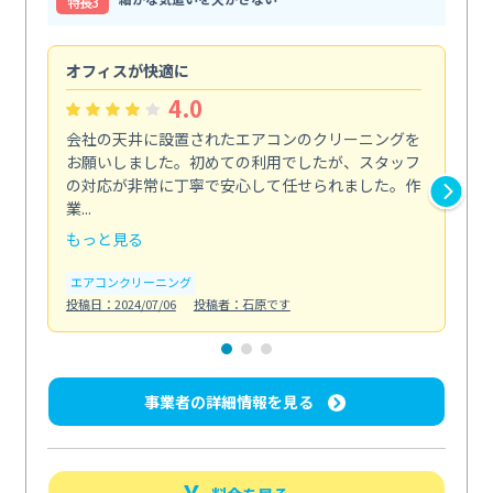
特⻑3
オフィスが快適に
納
4.0
会社の天井に設置されたエアコンのクリーニングを
浴
お願いしました。初めての利用でしたが、スタッフ
終
の対応が非常に丁寧で安心して任せられました。作
き
業...
し...
もっと見る
も
エアコンクリーニング
お
投稿日：2024/07/06
投稿者：石原です
投稿日
事業者の詳細情報を見る