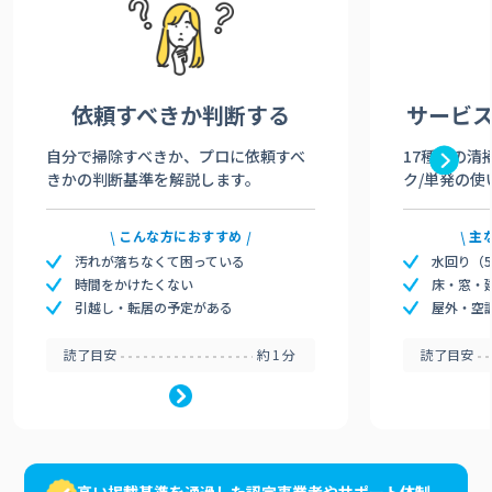
依頼すべきか
判断する
サービ
自分で掃除すべきか、プロに依頼すべ
17種類の清
きかの判断基準を解説します。
ク/単発の使
こんな方におすすめ
主
汚れが落ちなくて困っている
水回り（
時間をかけたくない
床・窓・
引越し・転居の予定がある
屋外・空
読了目安
約1分
読了目安
高い掲載基準を通過した認定事業者やサポート体制