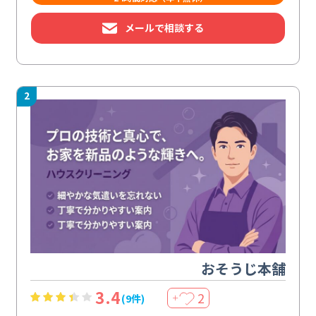
メールで相談する
2
おそうじ本舗
3.4
2
(9件)
＋