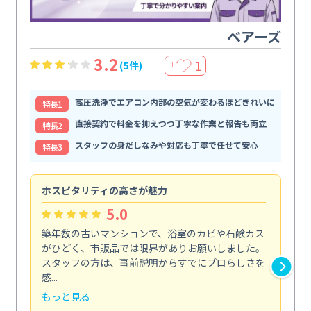
ベアーズ
3.2
1
(5件)
＋
高圧洗浄でエアコン内部の空気が変わるほどきれいに
特⻑1
直接契約で料金を抑えつつ丁寧な作業と報告も両立
特⻑2
スタッフの身だしなみや対応も丁寧で任せて安心
特⻑3
ホスピタリティの高さが魅力
法
5.0
築年数の古いマンションで、浴室のカビや石鹸カス
会
がひどく、市販品では限界がありお願いしました。
し
スタッフの方は、事前説明からすでにプロらしさを
あ
感...
い...
もっと見る
も