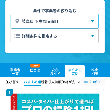
条件で事業者の絞り込む
19
件
事業者
安心
よくある
料金
口コミ
一覧
ガイド
質問
相場
並び替え :
おすすめ順
新着順
人気順
価格が安い順
評価が高い順
（10件）
評価
1