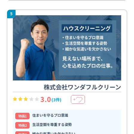
5
株式会社ワンダフルクリーン
3.0
(3件)
＋
住まいを守るプロ意識
特⻑1
生活空間を尊重する姿勢
特⻑2
細かな気遣いを欠かさない