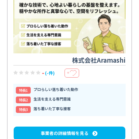
株式会社Aramashi
-
(-件)
＋
プロらしい落ち着いた動作
特⻑1
生活を支える専門意識
特⻑2
落ち着いた丁寧な接客
特⻑3
事業者の詳細情報を見る