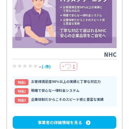
NHC
-
1
(-件)
＋
お客様満足度98％以上の実績と丁寧な対応力
特⻑1
明確で安心な一律料金システム
特⻑2
企業体制だからこそのスピード感と豊富な実績
特⻑3
事業者の詳細情報を見る