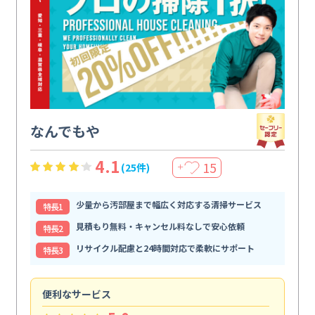
なんでもや
4.1
15
(25件)
＋
少量から汚部屋まで幅広く対応する清掃サービス
特⻑1
見積もり無料・キャンセル料なしで安心依頼
特⻑2
リサイクル配慮と24時間対応で柔軟にサポート
特⻑3
便利なサービス
頼