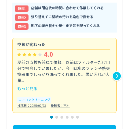
店舗は閉店後の時間に合わせて作業してくれる
特⻑1
張り替えずに壁紙の汚れを染色で直せる
特⻑2
靴下の履き替えや養生まで気を配ってくれる
特⻑3
空気が変わった
浴
4.0
夏前の点検も兼ねて依頼。以前はフィルターだけ自
掃
分で掃除していましたが、今回は奥のファンや熱交
た
換器までしっかり洗ってくれました。黒い汚れが大
キ
量...
安...
もっと見る
も
エアコンクリーニング
お
投稿日：2025/02/23
投稿者：吉村
投稿日