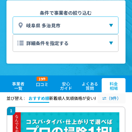
条件で事業者の絞り込む
19
件
事業者
安心
よくある
料金
口コミ
一覧
ガイド
質問
相場
並び替え :
おすすめ順
新着順
人気順
価格が安い順
評価が高い順
（9件）
評価
1