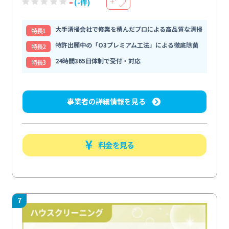
-
(-件)
＋
大手清掃会社で修業を積んだプロによる高品質な清掃
特⻑1
特許出願中の「O3プレミアム工法」による徹底除菌
特⻑2
24時間365日体制で受付・対応
特⻑3
事業者の詳細情報を見る
料金を見る
7