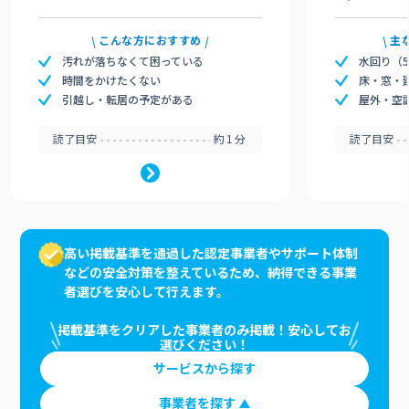
こんな方におすすめ
主
汚れが落ちなくて困っている
水回り（
時間をかけたくない
床・窓・
引越し・転居の予定がある
屋外・空
読了目安
約1分
読了目安
高い掲載基準を通過した認定事業者やサポート体制
などの安全対策を整えているため、納得できる事業
者選びを安心して行えます。
掲載基準をクリアした事業者のみ掲載！安心してお
選びください！
サービスから探す
事業者を探す