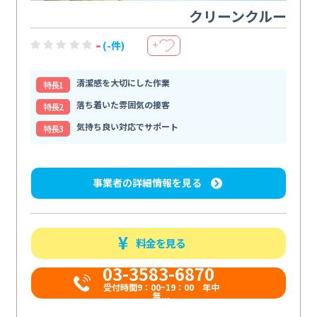
クリーンクルー
-
(-件)
＋
清潔感を大切にした作業
特⻑1
落ち着いた雰囲気の接客
特⻑2
気持ち良い対応でサポート
特⻑3
事業者の詳細情報を見る
料金を見る
03-3583-6870
受付時間9：00~19：00 年中
無...