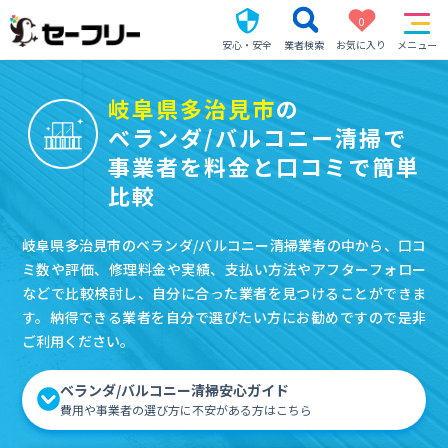
0
安心・安全
業者検索
お気に入り
メニュー
岐阜県多治見市
の
ベランダ/バルコニー清掃で
事業者を料金と口コミで簡単
比較
岐阜県多治見市のベランダ/バルコニー清掃業者の中から、口コ
ミ数や評価、修理料金や実績、支払い方法やアフターフォロー
などで比較検討し、自分に合った業者を見つけることができま
す。納得できる業者を自分で選びたい方にお勧めですので是非
ご利用ください。
ベランダ/バルコニー清掃安心ガイド
費用や事業者の選び方に不安がある方はこちら