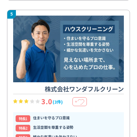
5
株式会社ワンダフルクリーン
3.0
(3件)
＋
住まいを守るプロ意識
特⻑1
生活空間を尊重する姿勢
特⻑2
細かな気遣いを欠かさない