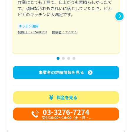
作業はとても丁寧で、仕上がりも素晴らしかったで
ス
す。頑固な汚れもきれいに落としていただき、ピカ
説
ピカのキッチンに大満足です。
の
い...
キッチン清掃
も
投稿日：2024/08/03
投稿者：でんでん
エ
投稿日
事業者の詳細情報を見る
料金を見る
03-3276-7274
受付10:00〜16:00（土・日・...