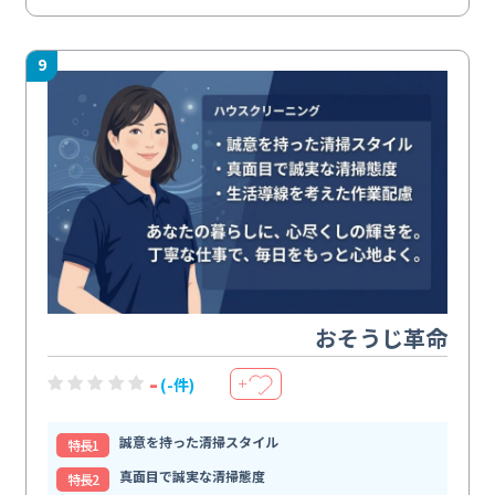
9
おそうじ革命
-
(-件)
＋
誠意を持った清掃スタイル
特⻑1
真面目で誠実な清掃態度
特⻑2