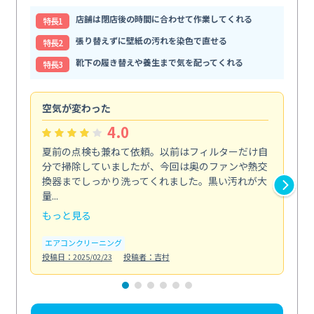
店舗は閉店後の時間に合わせて作業してくれる
特⻑1
張り替えずに壁紙の汚れを染色で直せる
特⻑2
靴下の履き替えや養生まで気を配ってくれる
特⻑3
空気が変わった
浴
4.0
夏前の点検も兼ねて依頼。以前はフィルターだけ自
掃
分で掃除していましたが、今回は奥のファンや熱交
た
換器までしっかり洗ってくれました。黒い汚れが大
キ
量...
安...
もっと見る
も
エアコンクリーニング
お
投稿日：2025/02/23
投稿者：吉村
投稿日