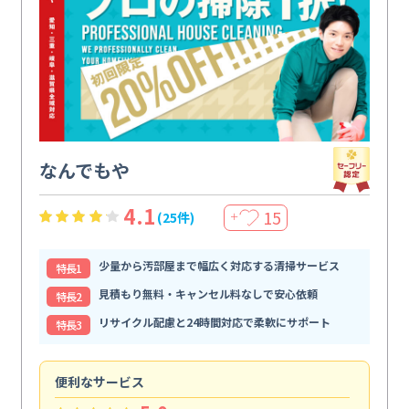
なんでもや
4.1
15
(25件)
＋
少量から汚部屋まで幅広く対応する清掃サービス
特⻑1
見積もり無料・キャンセル料なしで安心依頼
特⻑2
リサイクル配慮と24時間対応で柔軟にサポート
特⻑3
便利なサービス
頼