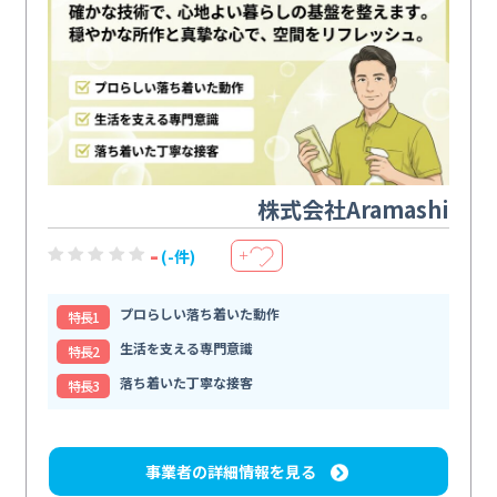
株式会社Aramashi
-
(-件)
＋
プロらしい落ち着いた動作
特⻑1
生活を支える専門意識
特⻑2
落ち着いた丁寧な接客
特⻑3
事業者の詳細情報を見る