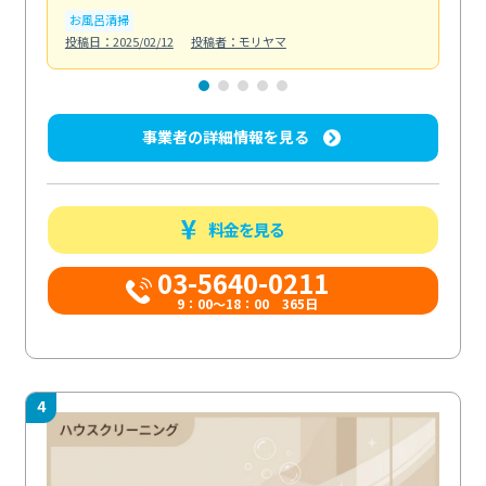
お風呂清掃
ト
投稿日：2025/02/12
投稿者：モリヤマ
投稿日
事業者の詳細情報を見る
料金を見る
03-5640-0211
9：00～18：00 365日
4