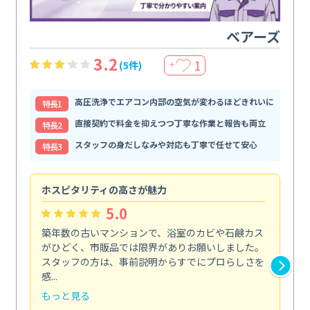
ベアーズ
3.2
1
(5件)
＋
高圧洗浄でエアコン内部の空気が変わるほどきれいに
特⻑1
直接契約で料金を抑えつつ丁寧な作業と報告も両立
特⻑2
スタッフの身だしなみや対応も丁寧で任せて安心
特⻑3
ホスピタリティの高さが魅力
法
5.0
築年数の古いマンションで、浴室のカビや石鹸カス
会
がひどく、市販品では限界がありお願いしました。
し
スタッフの方は、事前説明からすでにプロらしさを
あ
感...
い...
もっと見る
も