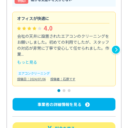
特⻑3
オフィスが快適に
納
4.0
会社の天井に設置されたエアコンのクリーニングを
浴
お願いしました。初めての利用でしたが、スタッフ
終
の対応が非常に丁寧で安心して任せられました。作
き
業...
し...
もっと見る
も
エアコンクリーニング
お
投稿日：2024/07/06
投稿者：石原です
投稿日
事業者の詳細情報を見る