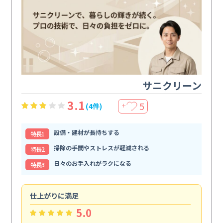
サニクリーン
3.1
5
(4件)
＋
設備・建材が長持ちする
特⻑1
掃除の手間やストレスが軽減される
特⻑2
日々のお手入れがラクになる
特⻑3
仕上がりに満足
親
5.0