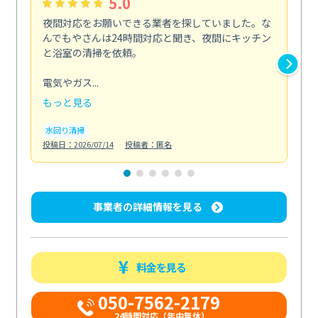
5.0
夜間対応をお願いできる業者を探していました。な
ペ
んでもやさんは24時間対応と聞き、夜間にキッチン
感
と浴室の清掃を依頼。
簡
ど...
電気やガス...
も
もっと見る
エ
投稿日
水回り清掃
投稿日：2026/07/14
投稿者：匿名
事業者の詳細情報を見る
料金を見る
050-7562-2179
24時間対応（年中無休）