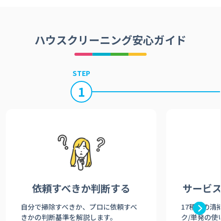
ハウスクリーニング安心ガイド
STEP
1
依頼すべきか
判断する
サービ
自分で掃除すべきか、プロに依頼すべ
17種類の清
きかの判断基準を解説します。
ク/単発の使