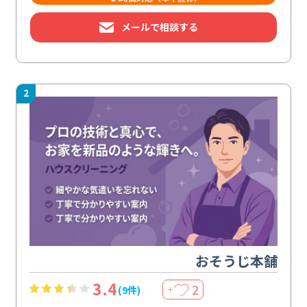
メールで相談する
2
おそうじ本舗
3.4
2
(9件)
＋