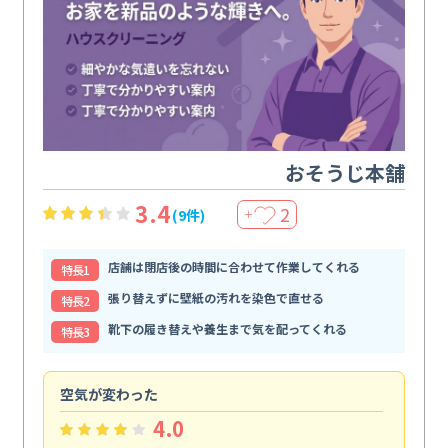
おそうじ本舗
3.4
2
(9件)
＋
店舗は閉店後の時間に合わせて作業してくれる
特⻑1
張り替えずに壁紙の汚れを染色で直せる
特⻑2
靴下の履き替えや養生まで気を配ってくれる
特⻑3
空気が変わった
浴
4.0