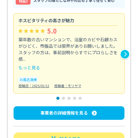
スタッフの身だしなみや対応も丁寧で任せて安心
特⻑3
ホスピタリティの高さが魅力
法
5.0
築年数の古いマンションで、浴室のカビや石鹸カス
会
がひどく、市販品では限界がありお願いしました。
し
スタッフの方は、事前説明からすでにプロらしさを
あ
感...
い...
もっと見る
も
お風呂清掃
ト
投稿日：2025/02/12
投稿者：モリヤマ
投稿日
事業者の詳細情報を見る