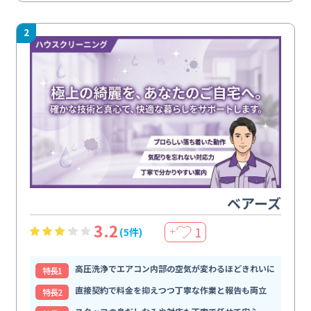
2
ベアーズ
3.2
1
(5件)
＋
高圧洗浄でエアコン内部の空気が変わるほどきれいに
特⻑1
直接契約で料金を抑えつつ丁寧な作業と報告も両立
特⻑2