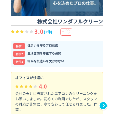
株式会社ワンダフルクリーン
3.0
(3件)
＋
住まいを守るプロ意識
特⻑1
生活空間を尊重する姿勢
特⻑2
細かな気遣いを欠かさない
特⻑3
オフィスが快適に
納
4.0
会社の天井に設置されたエアコンのクリーニングを
浴
お願いしました。初めての利用でしたが、スタッフ
終
の対応が非常に丁寧で安心して任せられました。作
き
業...
し...