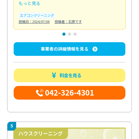
もっと見る
も
エアコンクリーニング
お
投稿日：2024/07/06
投稿者：石原です
投稿日
事業者の詳細情報を見る
料金を見る
042-326-4301
5