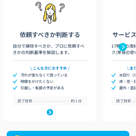
依頼すべきか
判断する
サービ
自分で掃除すべきか、プロに依頼すべ
17種類の清
きかの判断基準を解説します。
ク/単発の使
こんな方におすすめ
主
汚れが落ちなくて困っている
水回り（
時間をかけたくない
床・窓・
引越し・転居の予定がある
屋外・空
読了目安
約1分
読了目安