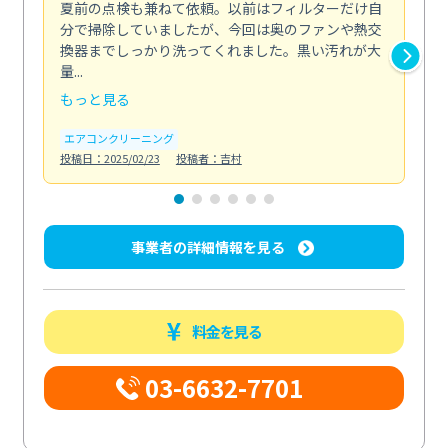
夏前の点検も兼ねて依頼。以前はフィルターだけ自
掃
分で掃除していましたが、今回は奥のファンや熱交
た
換器までしっかり洗ってくれました。黒い汚れが大
キ
量...
安...
もっと見る
も
エアコンクリーニング
お
投稿日：2025/02/23
投稿者：吉村
投稿日
事業者の詳細情報を見る
料金を見る
03-6632-7701