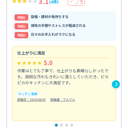
3.1
5
(4件)
＋
設備・建材が長持ちする
特⻑1
掃除の手間やストレスが軽減される
特⻑2
日々のお手入れがラクになる
特⻑3
仕上がりに満足
親
5.0
作業はとても丁寧で、仕上がりも素晴らしかったで
ス
す。頑固な汚れもきれいに落としていただき、ピカ
説
ピカのキッチンに大満足です。
の
い...
キッチン清掃
も
投稿日：2024/08/03
投稿者：でんでん
エ
投稿日