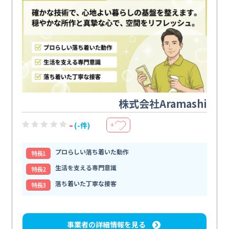
株式会社Aramashi
-
(-件)
＋
プロらしい落ち着いた動作
特⻑1
生活を支える専門意識
特⻑2
落ち着いた丁寧な接客
特⻑3
事業者の詳細情報を見る