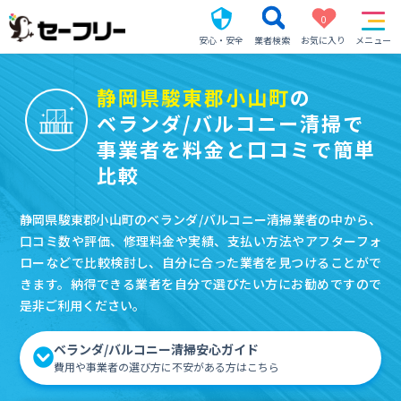
0
安心・安全
業者検索
お気に入り
メニュー
静岡県駿東郡小山町
の
ベランダ/バルコニー清掃で
事業者を料金と口コミで簡単
比較
静岡県駿東郡小山町のベランダ/バルコニー清掃業者の中から、
口コミ数や評価、修理料金や実績、支払い方法やアフターフォ
ローなどで比較検討し、自分に合った業者を見つけることがで
きます。納得できる業者を自分で選びたい方にお勧めですので
是非ご利用ください。
ベランダ/バルコニー清掃安心ガイド
費用や事業者の選び方に不安がある方はこちら