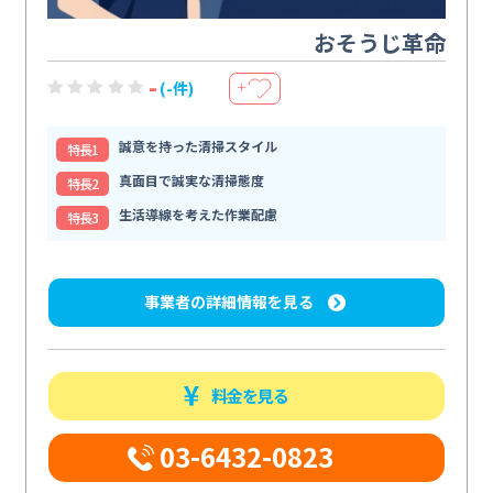
おそうじ革命
-
(-件)
＋
誠意を持った清掃スタイル
特⻑1
真面目で誠実な清掃態度
特⻑2
生活導線を考えた作業配慮
特⻑3
事業者の詳細情報を見る
料金を見る
03-6432-0823