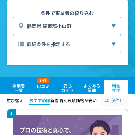
条件で事業者の絞り込む
19
件
事業者
安心
よくある
料金
口コミ
一覧
ガイド
質問
相場
並び替え :
おすすめ順
新着順
人気順
価格が安い順
評価が高い順
（6件）
評価
1