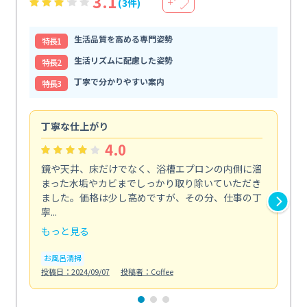
3.1
(3件)
＋
生活品質を高める専門姿勢
特⻑1
生活リズムに配慮した姿勢
特⻑2
丁寧で分かりやすい案内
特⻑3
丁寧な仕上がり
内
4.0
鏡や天井、床だけでなく、浴槽エプロンの内側に溜
エ
まった水垢やカビまでしっかり取り除いていただき
部
ました。価格は少し高めですが、その分、仕事の丁
ま
寧...
え...
もっと見る
も
お風呂清掃
エ
投稿日：2024/09/07
投稿者：Coffee
投稿日