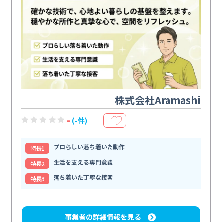
株式会社Aramashi
-
(-件)
＋
プロらしい落ち着いた動作
特⻑1
生活を支える専門意識
特⻑2
落ち着いた丁寧な接客
特⻑3
事業者の詳細情報を見る