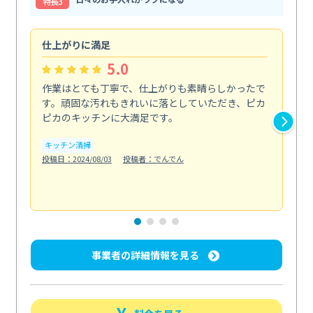
特⻑3
仕上がりに満足
親
5.0
作業はとても丁寧で、仕上がりも素晴らしかったで
ス
す。頑固な汚れもきれいに落としていただき、ピカ
説
ピカのキッチンに大満足です。
の
い...
キッチン清掃
も
投稿日：2024/08/03
投稿者：でんでん
エ
投稿日
事業者の詳細情報を見る