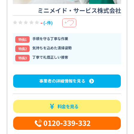
ミニメイド・サービス株式会社
-
(-件)
＋
手順を守る丁寧な作業
特⻑1
気持ちを込めた清掃姿勢
特⻑2
丁寧で礼儀正しい接客
特⻑3
事業者の詳細情報を見る
料金を見る
0120-339-332