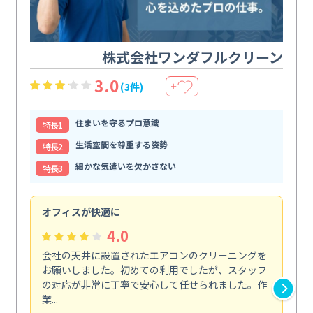
株式会社ワンダフルクリーン
3.0
(3件)
＋
住まいを守るプロ意識
特⻑1
生活空間を尊重する姿勢
特⻑2
細かな気遣いを欠かさない
特⻑3
オフィスが快適に
納
4.0
会社の天井に設置されたエアコンのクリーニングを
浴
お願いしました。初めての利用でしたが、スタッフ
終
の対応が非常に丁寧で安心して任せられました。作
き
業...
し...