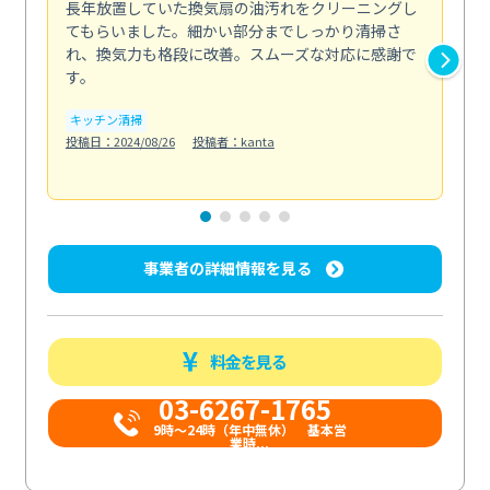
長年放置していた換気扇の油汚れをクリーニングし
バ
てもらいました。細かい部分までしっかり清掃さ
な
れ、換気力も格段に改善。スムーズな対応に感謝で
ら
す。
そ...
も
キッチン清掃
投稿日：2024/08/26
投稿者：kanta
ベラ
投稿日
事業者の詳細情報を見る
料金を見る
03-6267-1765
9時〜24時（年中無休） 基本営
業時...