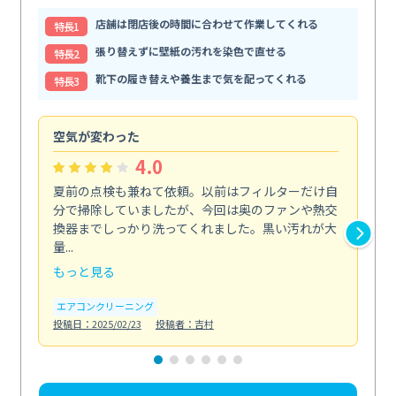
店舗は閉店後の時間に合わせて作業してくれる
特⻑1
張り替えずに壁紙の汚れを染色で直せる
特⻑2
靴下の履き替えや養生まで気を配ってくれる
特⻑3
空気が変わった
浴
4.0
夏前の点検も兼ねて依頼。以前はフィルターだけ自
掃
分で掃除していましたが、今回は奥のファンや熱交
た
換器までしっかり洗ってくれました。黒い汚れが大
キ
量...
安...
もっと見る
も
エアコンクリーニング
お
投稿日：2025/02/23
投稿者：吉村
投稿日