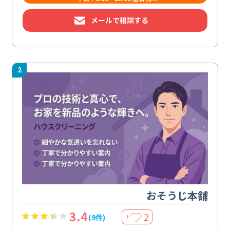
メールで相談する
2
おそうじ本舗
3.4
2
(9件)
＋