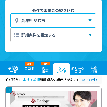
条件で事業者の絞り込む
1
6
件
件
事業者
施工
安心
よくある
料金
口コミ
一覧
事例
ガイド
質問
相場
並び替え :
おすすめ順
新着順
人気順
価格が安い順
評価が高い順
（13件）
評価
1