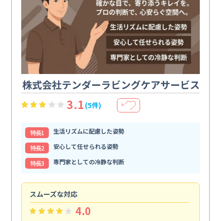
株式会社テンダーラビングケアサービス
3.1
(5件)
＋
生活リズムに配慮した姿勢
特⻑1
安心して任せられる姿勢
特⻑2
専門家としての冷静な判断
特⻑3
スムーズな対応
汚
4.0