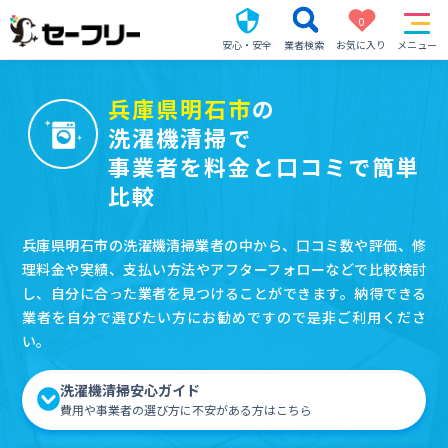
0
安心・安全
業者検索
お気に入り
メニュー
兵庫県明石市
の
洗濯機清掃で
事業者を料金と口コミで簡単
比較
兵庫県明石市の洗濯機清掃業者の中から、口コミ数や評価、修
理料金や実績、支払い方法やアフターフォローなどで比較検討
し、自分に合った業者を見つけることができます。納得できる
業者を自分で選びたい方にお勧めですので是非ご利用くださ
い。
洗濯機清掃安心ガイド
費用や事業者の選び方に不安がある方はこちら