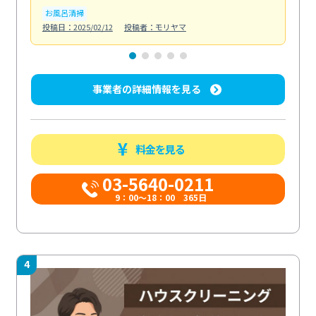
お風呂清掃
ト
投稿日：2025/02/12
投稿者：モリヤマ
投稿日
事業者の詳細情報を見る
料金を見る
03-5640-0211
9：00～18：00 365日
4