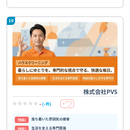
10
株式会社PVS
-
(-件)
＋
落ち着いた雰囲気の接客
特⻑1
生活を支える専門意識
特⻑2