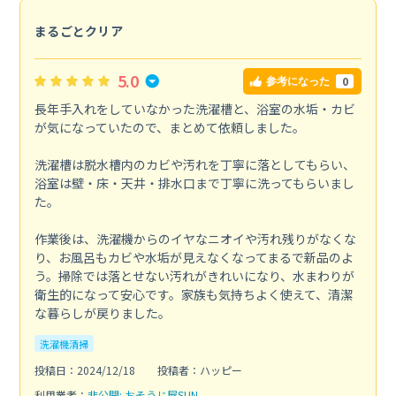
まるごとクリア
5.0
0
参考になった
長年手入れをしていなかった洗濯槽と、浴室の水垢・カビ
が気になっていたので、まとめて依頼しました。
洗濯槽は脱水槽内のカビや汚れを丁寧に落としてもらい、
浴室は壁・床・天井・排水口まで丁寧に洗ってもらいまし
た。
作業後は、洗濯機からのイヤなニオイや汚れ残りがなくな
り、お風呂もカビや水垢が見えなくなってまるで新品のよ
う。掃除では落とせない汚れがきれいになり、水まわりが
衛生的になって安心です。家族も気持ちよく使えて、清潔
な暮らしが戻りました。
洗濯機清掃
投稿日：2024/12/18
投稿者：ハッピー
利用業者：
非公開: おそうじ屋SUN