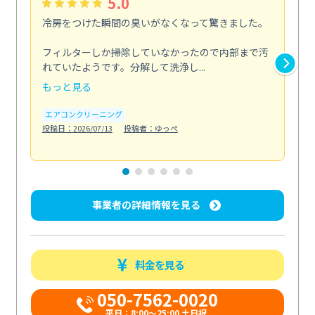
5.0
冷房をつけた瞬間の臭いがなくなって驚きました。
季
な
フィルターしか掃除していなかったので内部まで汚
れていたようです。分解して洗浄し...
浴室
もっと見る
も
エアコンクリーニング
水
投稿日：2026/07/13
投稿者：ゆっぺ
投稿日
事業者の詳細情報を見る
料金を見る
050-7562-0020
平日：8:00〜25:00 土日祝...