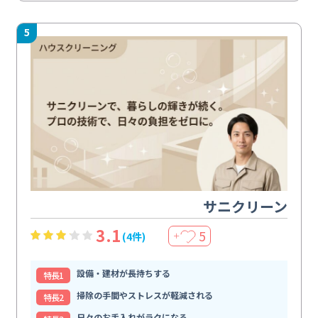
5
サニクリーン
3.1
5
(4件)
＋
設備・建材が長持ちする
特⻑1
掃除の手間やストレスが軽減される
特⻑2
日々のお手入れがラクになる