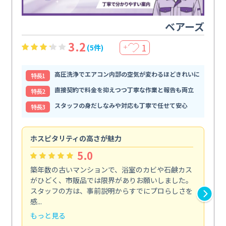
ベアーズ
3.2
1
(5件)
＋
高圧洗浄でエアコン内部の空気が変わるほどきれいに
特⻑1
直接契約で料金を抑えつつ丁寧な作業と報告も両立
特⻑2
スタッフの身だしなみや対応も丁寧で任せて安心
特⻑3
ホスピタリティの高さが魅力
法
5.0
築年数の古いマンションで、浴室のカビや石鹸カス
会
がひどく、市販品では限界がありお願いしました。
し
スタッフの方は、事前説明からすでにプロらしさを
あ
感...
い...
もっと見る
も