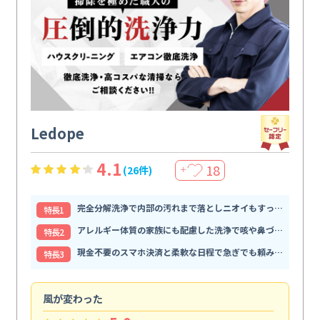
Ledope
4.1
18
(26件)
＋
完全分解洗浄で内部の汚れまで落としニオイもすっきり解消
特⻑1
アレルギー体質の家族にも配慮した洗浄で咳や鼻づまりが和らぐ
特⻑2
現金不要のスマホ決済と柔軟な日程で急ぎでも頼みやすい
特⻑3
風が変わった
家