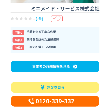
ミニメイド・サービス株式会社
-
(-件)
＋
手順を守る丁寧な作業
特⻑1
気持ちを込めた清掃姿勢
特⻑2
丁寧で礼儀正しい接客
特⻑3
事業者の詳細情報を見る
料金を見る
0120-339-332