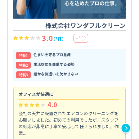
株式会社ワンダフルクリーン
3.0
(3件)
＋
住まいを守るプロ意識
特⻑1
生活空間を尊重する姿勢
特⻑2
細かな気遣いを欠かさない
特⻑3
オフィスが快適に
納
4.0
会社の天井に設置されたエアコンのクリーニングを
浴
お願いしました。初めての利用でしたが、スタッフ
終
の対応が非常に丁寧で安心して任せられました。作
き
業...
し...