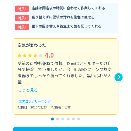
店舗は閉店後の時間に合わせて作業してくれる
特⻑1
張り替えずに壁紙の汚れを染色で直せる
特⻑2
靴下の履き替えや養生まで気を配ってくれる
特⻑3
空気が変わった
浴
4.0
夏前の点検も兼ねて依頼。以前はフィルターだけ自
掃
分で掃除していましたが、今回は奥のファンや熱交
た
換器までしっかり洗ってくれました。黒い汚れが大
キ
量...
安...
もっと見る
も
エアコンクリーニング
お
投稿日：2025/02/23
投稿者：吉村
投稿日