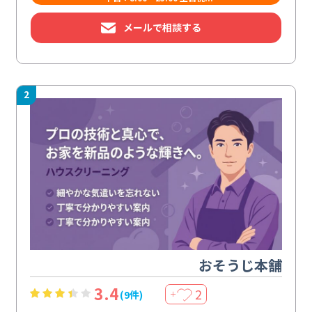
メールで相談する
2
おそうじ本舗
3.4
2
(9件)
＋