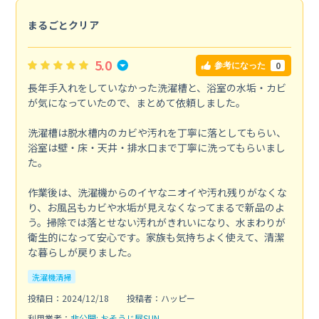
まるごとクリア
5.0
0
参考になった
長年手入れをしていなかった洗濯槽と、浴室の水垢・カビ
が気になっていたので、まとめて依頼しました。
洗濯槽は脱水槽内のカビや汚れを丁寧に落としてもらい、
浴室は壁・床・天井・排水口まで丁寧に洗ってもらいまし
た。
作業後は、洗濯機からのイヤなニオイや汚れ残りがなくな
り、お風呂もカビや水垢が見えなくなってまるで新品のよ
う。掃除では落とせない汚れがきれいになり、水まわりが
衛生的になって安心です。家族も気持ちよく使えて、清潔
な暮らしが戻りました。
洗濯機清掃
投稿日：2024/12/18
投稿者：ハッピー
利用業者：
非公開: おそうじ屋SUN