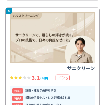
5
サニクリーン
3.1
5
(4件)
＋
設備・建材が長持ちする
特⻑1
掃除の手間やストレスが軽減される
特⻑2
日々のお手入れがラクになる