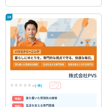
10
株式会社PVS
-
(-件)
＋
落ち着いた雰囲気の接客
特⻑1
生活を支える専門意識
特⻑2