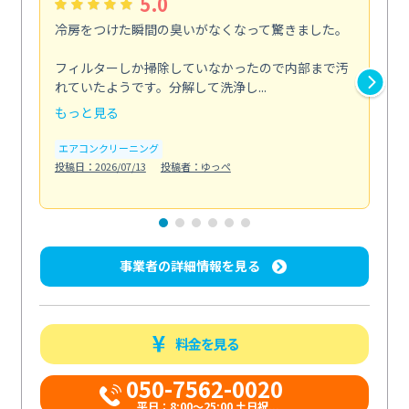
5.0
冷房をつけた瞬間の臭いがなくなって驚きました。
季
な
フィルターしか掃除していなかったので内部まで汚
れていたようです。分解して洗浄し...
浴室
もっと見る
も
エアコンクリーニング
水
投稿日：2026/07/13
投稿者：ゆっぺ
投稿日
事業者の詳細情報を見る
料金を見る
050-7562-0020
平日：8:00〜25:00 土日祝...