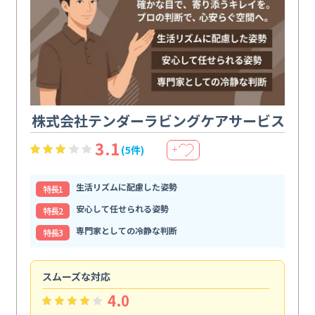
株式会社テンダーラビングケアサービス
3.1
(5件)
＋
生活リズムに配慮した姿勢
特⻑1
安心して任せられる姿勢
特⻑2
専門家としての冷静な判断
特⻑3
スムーズな対応
汚
4.0