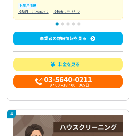
お風呂清掃
ト
投稿日：2025/02/12
投稿者：モリヤマ
投稿日
事業者の詳細情報を見る
料金を見る
03-5640-0211
9：00～18：00 365日
4