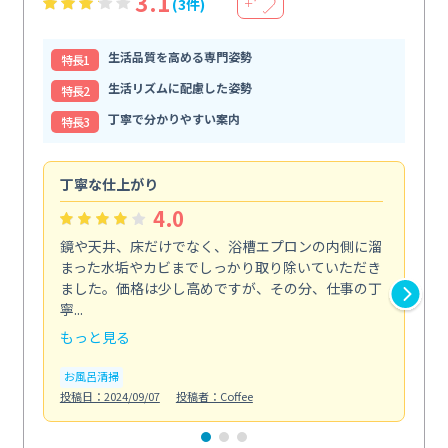
3.1
(3件)
＋
生活品質を高める専門姿勢
特⻑1
生活リズムに配慮した姿勢
特⻑2
丁寧で分かりやすい案内
特⻑3
丁寧な仕上がり
内
4.0
鏡や天井、床だけでなく、浴槽エプロンの内側に溜
エ
まった水垢やカビまでしっかり取り除いていただき
部
ました。価格は少し高めですが、その分、仕事の丁
ま
寧...
え...
もっと見る
も
お風呂清掃
エ
投稿日：2024/09/07
投稿者：Coffee
投稿日