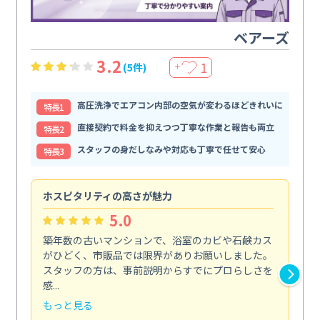
ベアーズ
3.2
1
(5件)
＋
高圧洗浄でエアコン内部の空気が変わるほどきれいに
特⻑1
直接契約で料金を抑えつつ丁寧な作業と報告も両立
特⻑2
スタッフの身だしなみや対応も丁寧で任せて安心
特⻑3
ホスピタリティの高さが魅力
法
5.0
築年数の古いマンションで、浴室のカビや石鹸カス
会
がひどく、市販品では限界がありお願いしました。
し
スタッフの方は、事前説明からすでにプロらしさを
あ
感...
い...
もっと見る
も