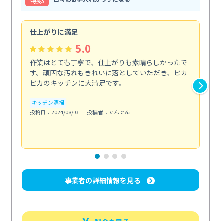
特⻑3
仕上がりに満足
親
5.0
作業はとても丁寧で、仕上がりも素晴らしかったで
ス
す。頑固な汚れもきれいに落としていただき、ピカ
説
ピカのキッチンに大満足です。
の
い...
キッチン清掃
も
投稿日：2024/08/03
投稿者：でんでん
エ
投稿日
事業者の詳細情報を見る