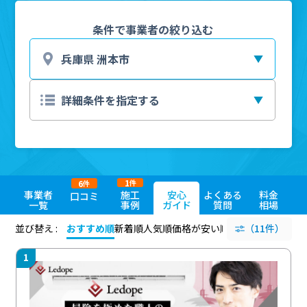
条件で事業者の絞り込む
1
6
件
件
事業者
施工
安心
よくある
料金
口コミ
一覧
事例
ガイド
質問
相場
並び替え :
おすすめ順
新着順
人気順
価格が安い順
評価が高い順
（11件）
評価
1