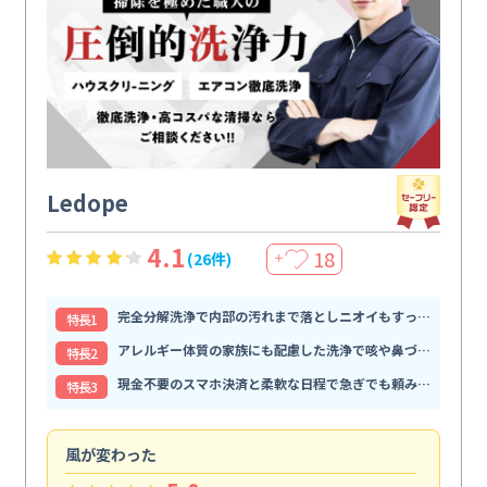
Ledope
4.1
18
(26件)
＋
完全分解洗浄で内部の汚れまで落としニオイもすっきり解消
特⻑1
アレルギー体質の家族にも配慮した洗浄で咳や鼻づまりが和らぐ
特⻑2
現金不要のスマホ決済と柔軟な日程で急ぎでも頼みやすい
特⻑3
風が変わった
家