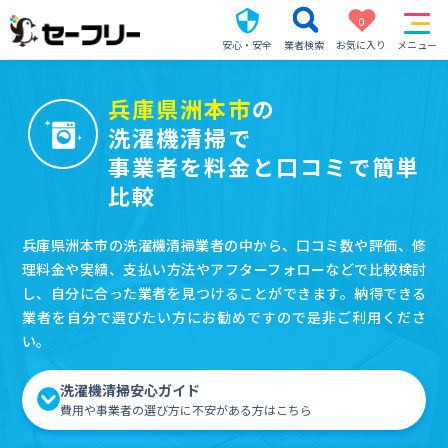
0
安心・安全
業者検索
お気に入り
メニュー
兵庫県洲本市
の
洗濯機清掃で
事業者を料金と口コミで簡単
比較
兵庫県洲本市の洗濯機清掃業者の中から、口コミ数や評価、修
理料金や実績、支払い方法やアフターフォローなどで比較検討
し、自分に合った業者を見つけることができます。納得できる
業者を自分で選びたい方にお勧めですので是非ご利用くださ
い。
洗濯機清掃安心ガイド
費用や事業者の選び方に不安がある方はこちら