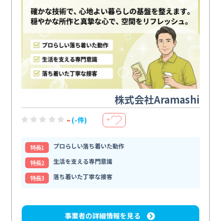
株式会社Aramashi
-
(-件)
＋
プロらしい落ち着いた動作
特⻑1
生活を支える専門意識
特⻑2
落ち着いた丁寧な接客
特⻑3
事業者の詳細情報を見る