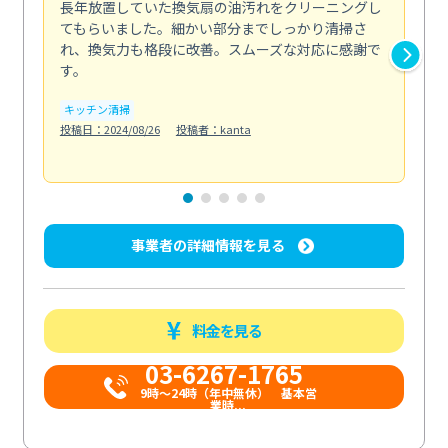
長年放置していた換気扇の油汚れをクリーニングし
バ
てもらいました。細かい部分までしっかり清掃さ
な
れ、換気力も格段に改善。スムーズな対応に感謝で
ら
す。
そ...
も
キッチン清掃
投稿日：2024/08/26
投稿者：kanta
ベラ
投稿日
事業者の詳細情報を見る
料金を見る
03-6267-1765
9時〜24時（年中無休） 基本営
業時...