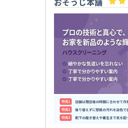
おそうじ本舗
特⻑1
店舗は閉店後の時間に合わせて作
特⻑2
張り替えずに壁紙の汚れを染色で
特⻑3
靴下の履き替えや養生まで気を配