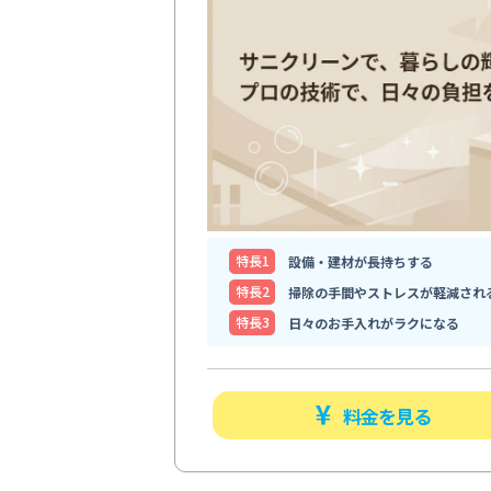
特⻑1
設備・建材が長持ちする
特⻑2
掃除の手間やストレスが軽減され
特⻑3
日々のお手入れがラクになる
料金を見る