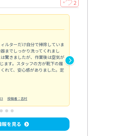
2
＋
浴室が明るく
5.0
フィルターだけ自分で掃除していま
掃除しても取れなかったカビや
換器までしっかり洗ってくれまし
がプロ。浴室が明るく感じるほ
には驚きましたが、作業後は空気が
の説明も丁寧で安心できました
じます。スタッフの方が靴下の履
と気分も全然違います。
てくれて、安心感がありました。定
お風呂清掃
投稿日：2025/02/12
投
23
投稿者：吉村
情報を見る