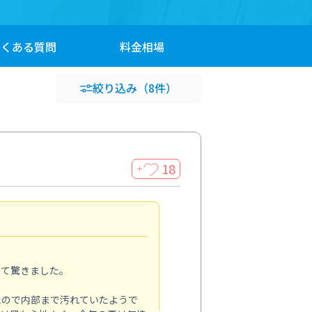
よくある
質問
料金
相場
絞り込み
（8件）
18
＋
家全体の印象が変わった
5.0
って驚きました。
季節の変わり目に家の汚れを一
をお願いしました。
たので内部まで汚れていたようで