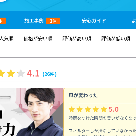
施工
事例
安心
ガイド
1
件
件
人気順
価格が安い順
評価が高い順
評価が低い順
4.1
(26件)
風が変わった
5.0
冷房をつけた瞬間の臭いがなくな
フィルターしか掃除していなかっ