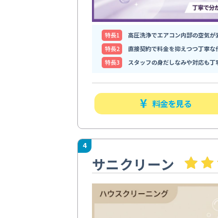
特⻑1
高圧洗浄でエアコン内部の空気が
特⻑2
直接契約で料金を抑えつつ丁寧な
特⻑3
スタッフの身だしなみや対応も丁
料金を見る
4
サニクリーン