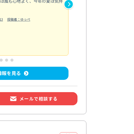
とは風も心地よく、今年の夏は気持
浴室では落ちにくかった水垢や
も明るい印象に。
13
投稿者：ゆっぺ
換気扇は油汚れで回転が重くな
い込むようになり、料理後の空
もっと見る
水回り清掃
投稿日：2026/07/04
投
情報を見る
メールで相談する