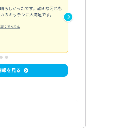
素晴らしかったです。頑固な汚れも
スタッフの方は非常に親切で、
ピカのキッチンに大満足です。
き安心感がありました。エアコ
り快適に感じています。丁寧な
稿者：でんでん
エアコンクリーニング
投稿日：2024/
情報を見る