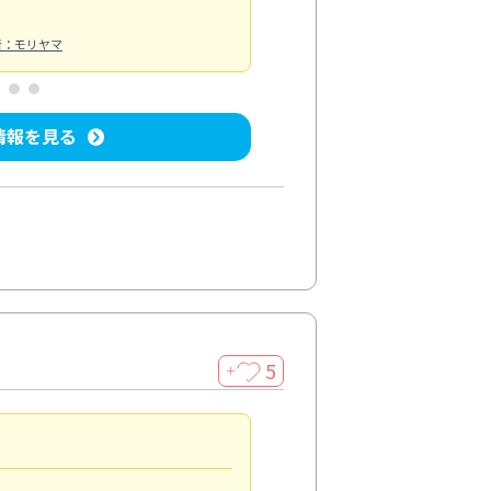
者：モリヤマ
情報を見る
5
＋
親切で丁寧な作業
5.0