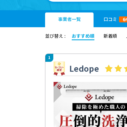
事業者
一覧
口コミ
6
並び替え :
おすすめ順
新着順
1
Ledope