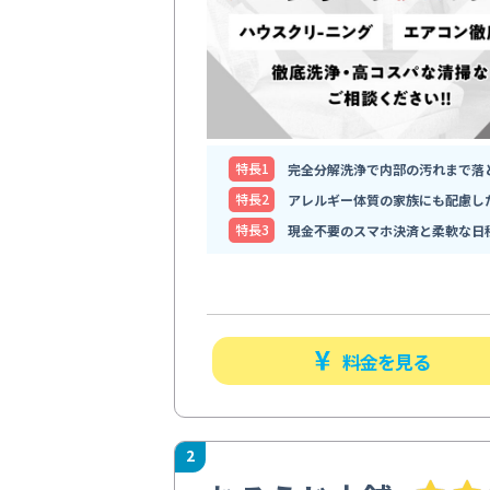
特⻑1
完全分解洗浄で内部の汚れまで落
特⻑2
アレルギー体質の家族にも配慮し
特⻑3
現金不要のスマホ決済と柔軟な日
料金を見る
2