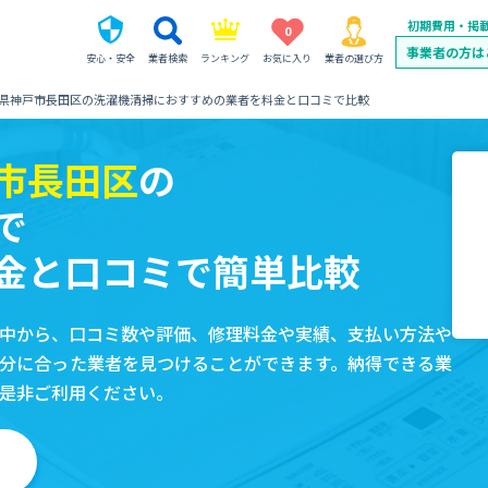
初期費用・掲
0
事業者の方は
安心・安全
業者検索
ランキング
お気に入り
業者の選び方
県神戸市長田区の洗濯機清掃におすすめの業者を料金と口コミで比較
市長田区
の
で
金と口コミで簡単比較
中から、口コミ数や評価、修理料金や実績、支払い方法や
分に合った業者を見つけることができます。納得できる業
是非ご利用ください。