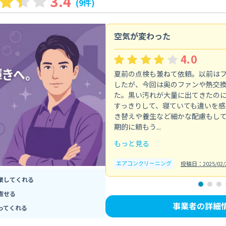
3.4
(9件)
空気が変わった
4.0
夏前の点検も兼ねて依頼。以前は
したが、今回は奥のファンや熱交
た。黒い汚れが大量に出てきたの
すっきりして、寝ていても違いを感
き替えや養生など細かな配慮もし
期的に頼もう...
もっと見る
エアコンクリーニング
投稿日：2025/02/
業してくれる
直せる
事業者の詳細
ってくれる