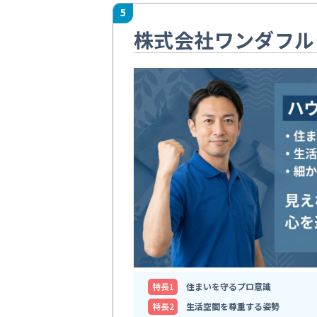
5
株式会社ワンダフル
特⻑1
住まいを守るプロ意識
特⻑2
生活空間を尊重する姿勢