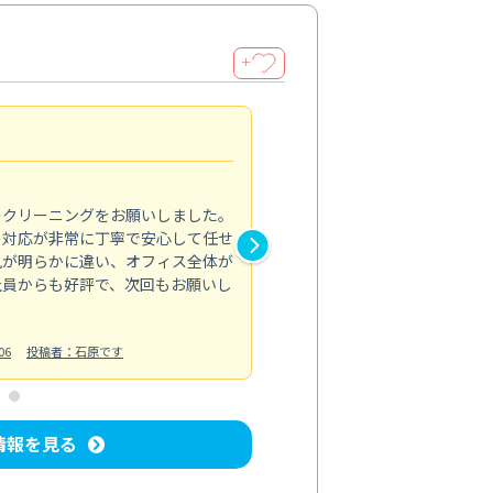
＋
納得のサービス
5.0
のクリーニングをお願いしました。
浴室の清掃を依頼しました。ス
の対応が非常に丁寧で安心して任せ
もスムーズに進行。頑固な汚れ
風が明らかに違い、オフィス全体が
生まれ変わりました。料金も納
社員からも好評で、次回もお願いし
ています。
お風呂清掃
投稿日：2024/06/18
投
06
投稿者：石原です
情報を見る