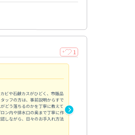
1
＋
法人利用
5.0
のカビや石鹸カスがひどく、市販品
会社のトイレと洗面台清掃をス
スタッフの方は、事前説明からすで
てはオフィス対応が雑なところ
れがどう落ちるのかを丁寧に教えて
なみから言葉遣い、作業マナー
プロン内や排水口の奥まで丁寧に作
心して任せられました。
確認しながら、日々のお手入れ方法
トイレ清掃
投稿日：2024/09/09
投