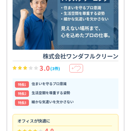
株式会社ワンダフルクリーン
3.0
(3件)
＋
住まいを守るプロ意識
特⻑1
生活空間を尊重する姿勢
特⻑2
細かな気遣いを欠かさない
特⻑3
オフィスが快適に
納
4.0