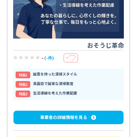
おそうじ革命
-
(-件)
＋
誠意を持った清掃スタイル
特⻑1
真面目で誠実な清掃態度
特⻑2
生活導線を考えた作業配慮
特⻑3
事業者の詳細情報を見る