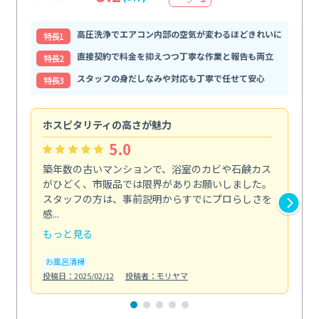
高圧洗浄でエアコン内部の空気が変わるほどきれいに
特⻑1
直接契約で料金を抑えつつ丁寧な作業と報告も両立
特⻑2
スタッフの身だしなみや対応も丁寧で任せて安心
特⻑3
ホスピタリティの高さが魅力
法
5.0
築年数の古いマンションで、浴室のカビや石鹸カス
会
がひどく、市販品では限界がありお願いしました。
し
スタッフの方は、事前説明からすでにプロらしさを
あ
感...
い...
もっと見る
も
お風呂清掃
ト
投稿日：2025/02/12
投稿者：モリヤマ
投稿日