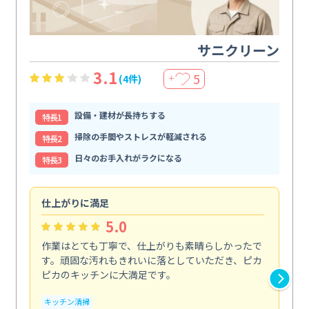
サニクリーン
3.1
5
(4件)
＋
設備・建材が長持ちする
特⻑1
掃除の手間やストレスが軽減される
特⻑2
日々のお手入れがラクになる
特⻑3
仕上がりに満足
親
5.0
作業はとても丁寧で、仕上がりも素晴らしかったで
ス
す。頑固な汚れもきれいに落としていただき、ピカ
説
ピカのキッチンに大満足です。
の
い...
キッチン清掃
も