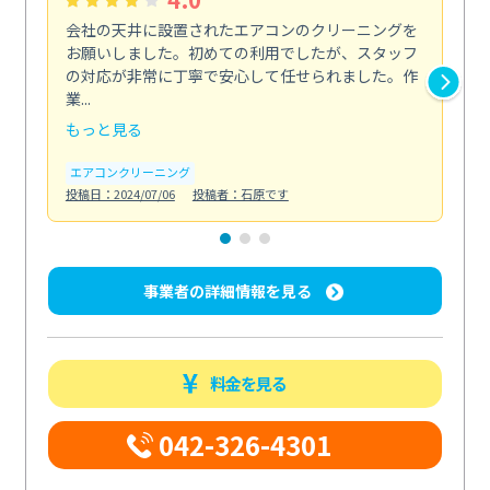
会社の天井に設置されたエアコンのクリーニングを
浴
お願いしました。初めての利用でしたが、スタッフ
終
の対応が非常に丁寧で安心して任せられました。作
き
業...
し...
もっと見る
も
エアコンクリーニング
お
投稿日：2024/07/06
投稿者：石原です
投稿日
事業者の詳細情報を見る
料金を見る
042-326-4301