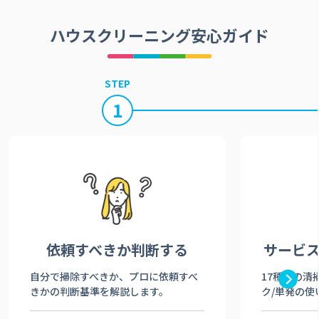
ハウスクリーニング安心ガイド
STEP
1
依頼すべきか
判断する
サービ
自分で掃除すべきか、プロに依頼すべ
17種類の清
きかの判断基準を解説します。
ク/単発の使