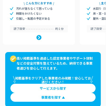
こんな方におすすめ
主
汚れが落ちなくて困っている
水回り（
時間をかけたくない
床・窓・
引越し・転居の予定がある
屋外・空
読了目安
約1分
読了目安
高い掲載基準を通過した認定事業者やサポート体制
などの安全対策を整えているため、納得できる事業
者選びを安心して行えます。
掲載基準をクリアした事業者のみ掲載！安心してお
選びください！
サービスから探す
事業者を探す