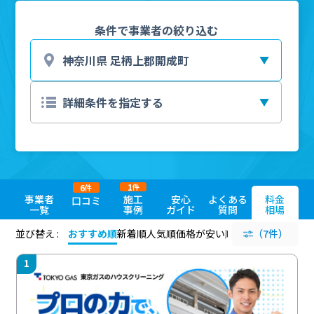
条件で事業者の絞り込む
1
6
件
件
事業者
施工
安心
よくある
料金
口コミ
一覧
事例
ガイド
質問
相場
並び替え :
おすすめ順
新着順
人気順
価格が安い順
評価が高い順
（7件）
評価
1