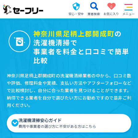
0
安心・安全
業者検索
お気に入り
メニュー
神奈川県足柄上郡開成町
の
洗濯機清掃で
事業者を料金と口コミで簡単
比較
神奈川県足柄上郡開成町の洗濯機清掃業者の中から、口コミ数
や評価、修理料金や実績、支払い方法やアフターフォローなど
で比較検討し、自分に合った業者を見つけることができます。
納得できる業者を自分で選びたい方にお勧めですので是非ご利
用ください。
洗濯機清掃安心ガイド
費用や事業者の選び方に不安がある方はこちら