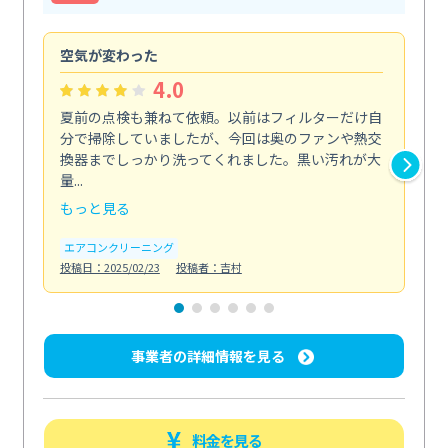
空気が変わった
浴
4.0
夏前の点検も兼ねて依頼。以前はフィルターだけ自
掃
分で掃除していましたが、今回は奥のファンや熱交
た
換器までしっかり洗ってくれました。黒い汚れが大
キ
量...
安...
もっと見る
も
エアコンクリーニング
お
投稿日：2025/02/23
投稿者：吉村
投稿日
事業者の詳細情報を見る
料金を見る