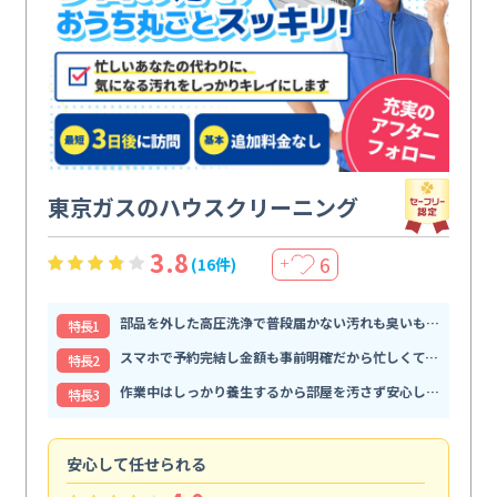
東京ガスのハウスクリーニング
3.8
6
(16件)
＋
部品を外した高圧洗浄で普段届かない汚れも臭いもすっきり解消
特⻑1
スマホで予約完結し金額も事前明確だから忙しくても頼みやすい
特⻑2
作業中はしっかり養生するから部屋を汚さず安心して任せられる
特⻑3
安心して任せられる
見