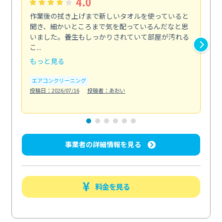
4.0
作業後の拭き上げまで新しいタオルを使っていると
ベ
聞き、細かいところまで気を配っているんだなと思
単
いました。養生もしっかりされていて部屋が汚れる
が
こ...
回...
もっと見る
も
エアコンクリーニング
ベラ
投稿日：2026/07/16
投稿者：あおい
投稿日
事業者の詳細情報を見る
料金を見る