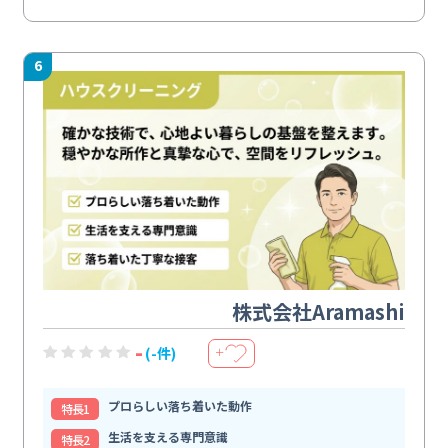
6
株式会社Aramashi
-
(-件)
＋
プロらしい落ち着いた動作
特⻑1
生活を支える専門意識
特⻑2