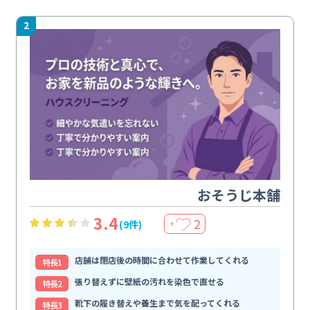
2
おそうじ本舗
3.4
2
(9件)
＋
店舗は閉店後の時間に合わせて作業してくれる
特⻑1
張り替えずに壁紙の汚れを染色で直せる
特⻑2
靴下の履き替えや養生まで気を配ってくれる
特⻑3