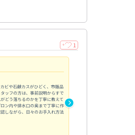
1
＋
法人利用
5.0
のカビや石鹸カスがひどく、市販品
会社のトイレと洗面台清掃をス
スタッフの方は、事前説明からすで
てはオフィス対応が雑なところ
れがどう落ちるのかを丁寧に教えて
なみから言葉遣い、作業マナー
プロン内や排水口の奥まで丁寧に作
心して任せられました。
確認しながら、日々のお手入れ方法
トイレ清掃
投稿日：2024/09/09
投