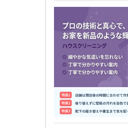
特⻑1
店舗は閉店後の時間に合わせて作
特⻑2
張り替えずに壁紙の汚れを染色で
特⻑3
靴下の履き替えや養生まで気を配