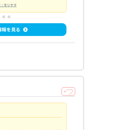
者：モリヤマ
情報を見る
＋
手際よく対応
4.0