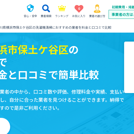
初期費用・掲
0
事業者の方は
安心・安全
業者検索
ランキング
お気に入り
業者の選び方
川県横浜市保土ケ谷区の洗濯機清掃におすすめの業者を料金と口コミで比較
浜市保土ケ谷区
の
で
金と口コミで簡単比較
業者の中から、口コミ数や評価、修理料金や実績、支払い
し、自分に合った業者を見つけることができます。納得で
すので是非ご利用ください。