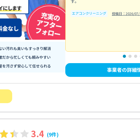
す。
エアコンクリーニング
投稿日：2026/07/
ない汚れも臭いもすっきり解消
確だから忙しくても頼みやすい
屋を汚さず安心して任せられる
事業者の詳細
3.4
(9件)