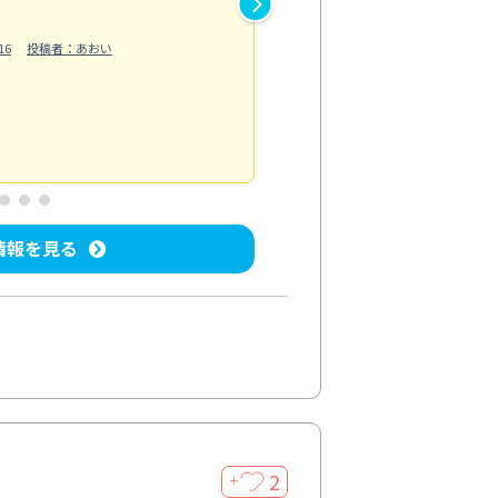
作業では床の汚れや溝に溜まっ
16
投稿者：あおい
らえました。自分では落としに
う...
もっと見る
ベランダ/バルコニー清掃
投稿日：202
情報を見る
2
＋