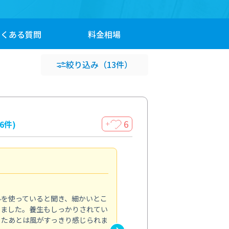
よくある
質問
料金
相場
絞り込み
（13件）
6
16件)
＋
見違える仕上がり
4.0
ルを使っていると聞き、細かいとこ
ベランダの汚れが気になってい
いました。養生もしっかりされてい
かできず、しっかり掃除する機
ったあとは風がすっきり感じられま
てきたので、今回クリーニング