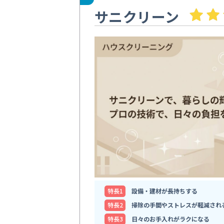
サニクリーン
特⻑1
設備・建材が長持ちする
特⻑2
掃除の手間やストレスが軽減され
特⻑3
日々のお手入れがラクになる