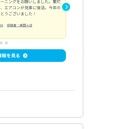
リーニングをお願いしました。繁忙
忙しい中、手際よくエアコンを
て、エアコンが見事に復活。今年の
フェッショナルな対応に感心し
がとうございました！
た。料金も適切なので、またお
エアコンクリーニング
18
投稿者：森田んぼ
投稿日：2024/
情報を見る