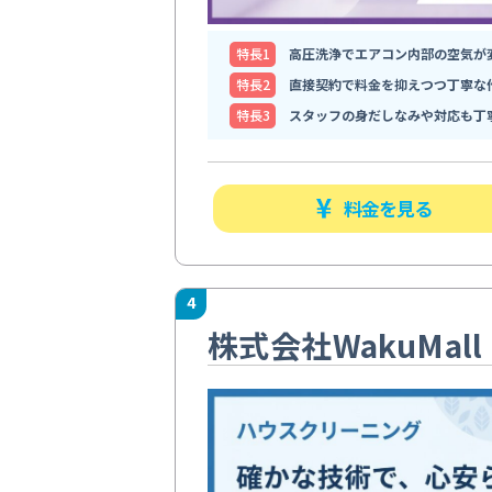
特⻑1
高圧洗浄でエアコン内部の空気が
特⻑2
直接契約で料金を抑えつつ丁寧な
特⻑3
スタッフの身だしなみや対応も丁
料金を見る
4
株式会社WakuMall