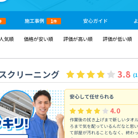
施工
事例
安心
ガイド
1
件
件
人気順
価格が安い順
評価が高い順
評価が低い順
スクリーニング
3.8
(
安心して任せられる
4.0
作業後の拭き上げまで新しいタオ
ろまで気を配っているんだなと思
て部屋が汚れることもなく、終わ