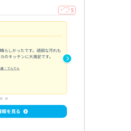
5
＋
親切で丁寧な作業
5.0
素晴らしかったです。頑固な汚れも
スタッフの方は非常に親切で、
ピカのキッチンに大満足です。
き安心感がありました。エアコ
り快適に感じています。丁寧な
稿者：でんでん
エアコンクリーニング
投稿日：2024/
情報を見る