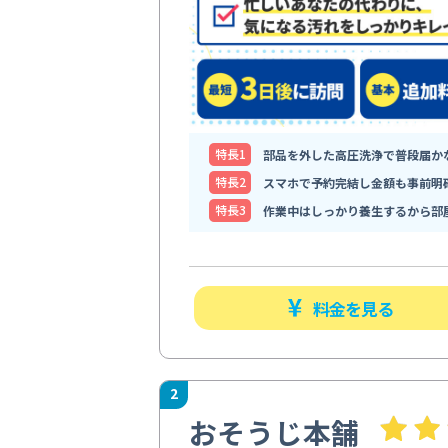
特⻑1
部品を外した高圧洗浄で普段届か
特⻑2
スマホで予約完結し金額も事前明
特⻑3
作業中はしっかり養生するから部
料金を見る
2
おそうじ本舗