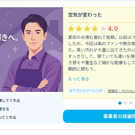
空気が変わった
4.0
夏前の点検も兼ねて依頼。以前は
したが、今回は奥のファンや熱交
た。黒い汚れが大量に出てきたの
すっきりして、寝ていても違いを感
き替えや養生など細かな配慮もし
期的に頼もう...
もっと見る
エアコンクリーニング
投稿日：2025/02/
業してくれる
直せる
事業者の詳細
ってくれる