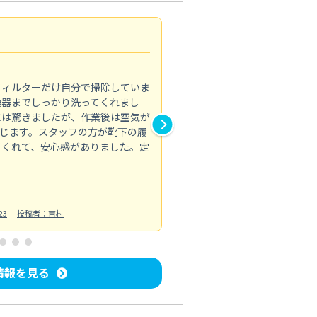
浴室が明るく
5.0
フィルターだけ自分で掃除していま
掃除しても取れなかったカビや
換器までしっかり洗ってくれまし
がプロ。浴室が明るく感じるほ
には驚きましたが、作業後は空気が
の説明も丁寧で安心できました
じます。スタッフの方が靴下の履
と気分も全然違います。
てくれて、安心感がありました。定
お風呂清掃
投稿日：2025/02/12
投
23
投稿者：吉村
情報を見る