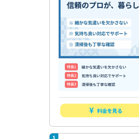
特⻑1
細かな気遣いを欠かさない
特⻑2
気持ち良い対応でサポート
特⻑3
清掃後も丁寧な確認
料金を見る
5