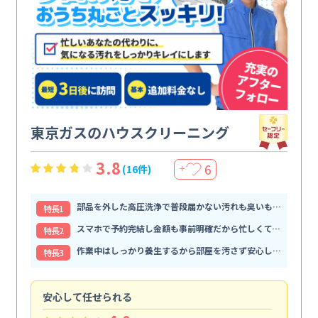
東京ガスのハウスクリーニング
3.8
6
(16件)
＋
部品を外した高圧洗浄で普段届かない汚れも臭いもすっきり解消
特⻑1
スマホで予約完結し金額も事前明確だから忙しくても頼みやすい
特⻑2
作業中はしっかり養生するから部屋を汚さず安心して任せられる
特⻑3
安心して任せられる
見