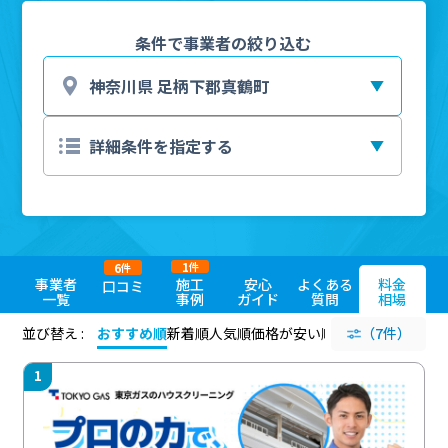
条件で事業者の絞り込む
1
6
件
件
事業者
施工
安心
よくある
料金
口コミ
一覧
事例
ガイド
質問
相場
並び替え :
おすすめ順
新着順
人気順
価格が安い順
評価が高い順
（7件）
評価
1