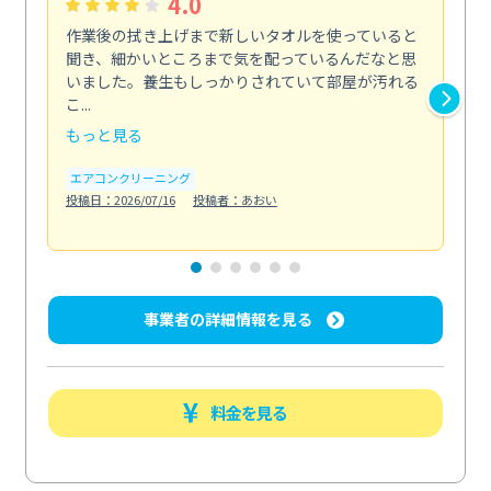
4.0
作業後の拭き上げまで新しいタオルを使っていると
ベ
聞き、細かいところまで気を配っているんだなと思
単
いました。養生もしっかりされていて部屋が汚れる
が
こ...
回...
もっと見る
も
エアコンクリーニング
ベラ
投稿日：2026/07/16
投稿者：あおい
投稿日
事業者の詳細情報を見る
料金を見る