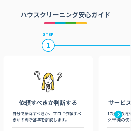
ハウスクリーニング安心ガイド
STEP
1
依頼すべきか
判断する
サービ
自分で掃除すべきか、プロに依頼すべ
17種類の清
きかの判断基準を解説します。
ク/単発の使