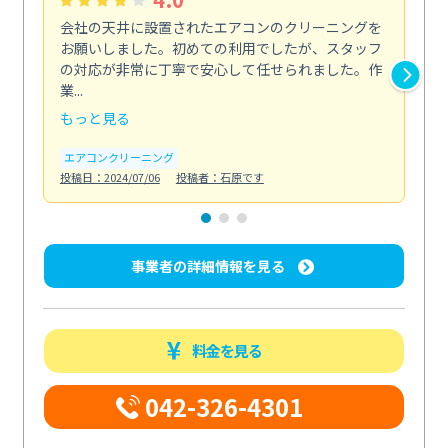
会社の天井に設置されたエアコンのクリーニングを
浴
お願いしました。初めての利用でしたが、スタッフ
終
の対応が非常に丁寧で安心して任せられました。作
き
業...
し...
もっと見る
も
エアコンクリーニング
お
投稿日：2024/07/06
投稿者：石原です
投稿日
事業者の詳細情報を見る
料金を見る
042-326-4301