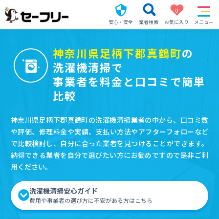
0
安心・安全
業者検索
お気に入り
メニュー
神奈川県足柄下郡真鶴町
の
洗濯機清掃で
事業者を料金と口コミで簡単
比較
神奈川県足柄下郡真鶴町の洗濯機清掃業者の中から、口コミ数
や評価、修理料金や実績、支払い方法やアフターフォローなど
で比較検討し、自分に合った業者を見つけることができます。
納得できる業者を自分で選びたい方にお勧めですので是非ご利
用ください。
洗濯機清掃安心ガイド
費用や事業者の選び方に不安がある方はこちら