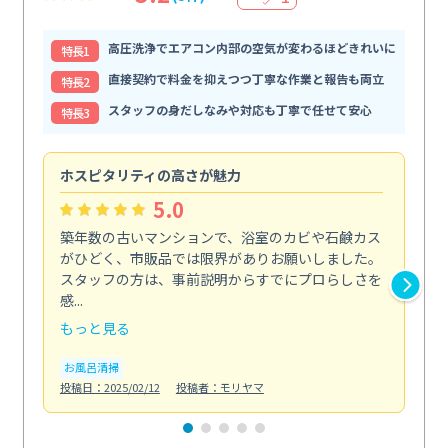
高圧洗浄でエアコン内部の空気が変わるほどきれいに
特⻑1
直接契約で料金を抑えつつ丁寧な作業と報告も両立
特⻑2
スタッフの身だしなみや対応も丁寧で任せて安心
特⻑3
ホスピタリティの高さが魅力
法
5.0
築年数の古いマンションで、浴室のカビや石鹸カス
会
がひどく、市販品では限界がありお願いしました。
し
スタッフの方は、事前説明からすでにプロらしさを
あ
感...
い...
もっと見る
も
お風呂清掃
ト
投稿日：2025/02/12
投稿者：モリヤマ
投稿日