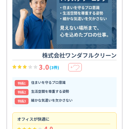
株式会社ワンダフルクリーン
3.0
(3件)
＋
住まいを守るプロ意識
特⻑1
生活空間を尊重する姿勢
特⻑2
細かな気遣いを欠かさない
特⻑3
オフィスが快適に
納
4.0