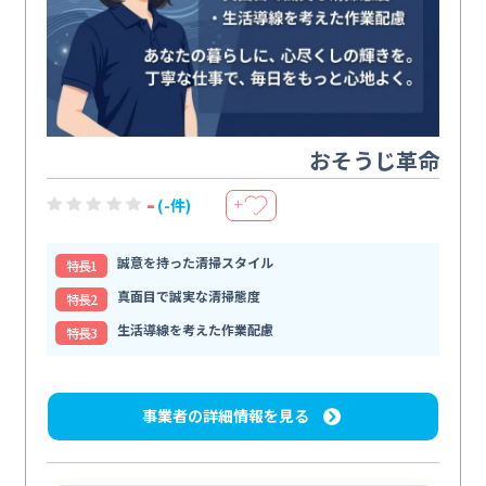
おそうじ革命
-
(-件)
＋
誠意を持った清掃スタイル
特⻑1
真面目で誠実な清掃態度
特⻑2
生活導線を考えた作業配慮
特⻑3
事業者の詳細情報を見る