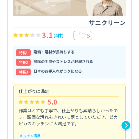
サニクリーン
3.1
5
(4件)
＋
設備・建材が長持ちする
特⻑1
掃除の手間やストレスが軽減される
特⻑2
日々のお手入れがラクになる
特⻑3
仕上がりに満足
親
5.0
作業はとても丁寧で、仕上がりも素晴らしかったで
ス
す。頑固な汚れもきれいに落としていただき、ピカ
説
ピカのキッチンに大満足です。
の
い...
キッチン清掃
も