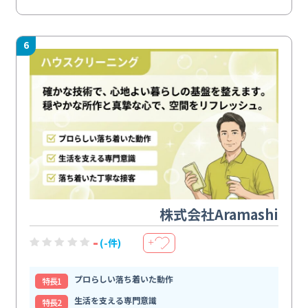
6
株式会社Aramashi
-
(-件)
＋
プロらしい落ち着いた動作
特⻑1
生活を支える専門意識
特⻑2