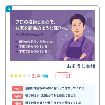
2
おそうじ本舗
3.4
2
(9件)
＋
店舗は閉店後の時間に合わせて作業してくれる
特⻑1
張り替えずに壁紙の汚れを染色で直せる
特⻑2
靴下の履き替えや養生まで気を配ってくれる
特⻑3