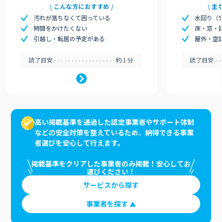
こんな方におすすめ
主
汚れが落ちなくて困っている
水回り（
時間をかけたくない
床・窓・
引越し・転居の予定がある
屋外・空
読了目安
約1分
読了目安
高い掲載基準を通過した認定事業者やサポート体制
などの安全対策を整えているため、納得できる事業
者選びを安心して行えます。
掲載基準をクリアした事業者のみ掲載！安心してお
選びください！
サービスから探す
事業者を探す