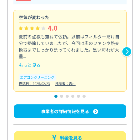
空気が変わった
浴
4.0
夏前の点検も兼ねて依頼。以前はフィルターだけ自
掃
分で掃除していましたが、今回は奥のファンや熱交
た
換器までしっかり洗ってくれました。黒い汚れが大
キ
量...
安...
もっと見る
も
エアコンクリーニング
お
投稿日：2025/02/23
投稿者：吉村
投稿日
事業者の詳細情報を見る
料金を見る