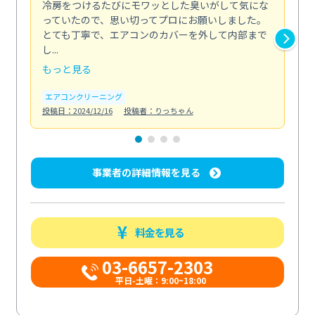
冷房をつけるたびにモワッとした臭いがして気にな
毎
っていたので、思い切ってプロにお願いしました。
し
とても丁寧で、エアコンのカバーを外して内部まで
口
し...
な...
もっと見る
も
エアコンクリーニング
水
投稿日：2024/12/16
投稿者：りっちゃん
投稿日
事業者の詳細情報を見る
料金を見る
03-6657-2303
平日-土曜：9:00~18:00