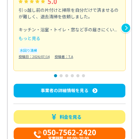
5.0
引っ越し前の片付けと掃除を自分だけで済ませるの
送
が難しく、退去清掃を依頼しました。
汚
軽
キッチン・浴室・トイレ・窓など手の届きにくい...
し...
もっと見る
も
水回り清掃
エ
投稿日：2026/07/14
投稿者：T.A
投稿日
事業者の詳細情報を見る
料金を見る
050-7562-2420
営業時間：08:00~20:00 ...