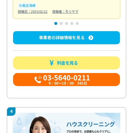
お風呂清掃
ト
投稿日：2025/02/12
投稿者：モリヤマ
投稿日
事業者の詳細情報を見る
料金を見る
03-5640-0211
9：00～18：00 365日
4