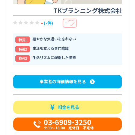
TKプランニング株式会社
-
(-件)
＋
細やかな気遣いを忘れない
特⻑1
生活を支える専門意識
特⻑2
生活リズムに配慮した姿勢
特⻑3
事業者の詳細情報を見る
料金を見る
03-6909-3250
9:00～18:00 定休日 不定休