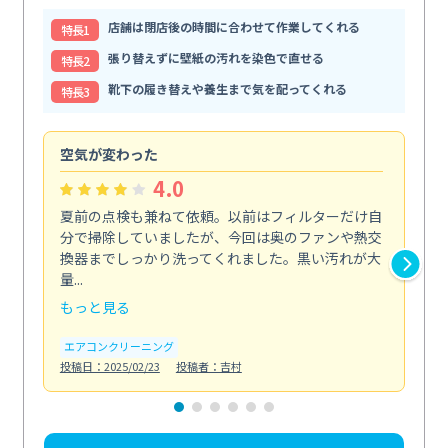
店舗は閉店後の時間に合わせて作業してくれる
特⻑1
張り替えずに壁紙の汚れを染色で直せる
特⻑2
靴下の履き替えや養生まで気を配ってくれる
特⻑3
空気が変わった
浴
4.0
夏前の点検も兼ねて依頼。以前はフィルターだけ自
掃
分で掃除していましたが、今回は奥のファンや熱交
た
換器までしっかり洗ってくれました。黒い汚れが大
キ
量...
安...
もっと見る
も
エアコンクリーニング
お
投稿日：2025/02/23
投稿者：吉村
投稿日