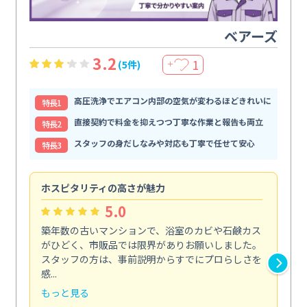
ベアーズ
3.2
1
(5件)
＋
高圧洗浄でエアコン内部の空気が変わるほどきれいに
特⻑1
直接契約で料金を抑えつつ丁寧な作業と報告も両立
特⻑2
スタッフの身だしなみや対応も丁寧で任せて安心
特⻑3
ホスピタリティの高さが魅力
法
5.0
築年数の古いマンションで、浴室のカビや石鹸カス
会
がひどく、市販品では限界がありお願いしました。
し
スタッフの方は、事前説明からすでにプロらしさを
あ
感...
い...
もっと見る
も