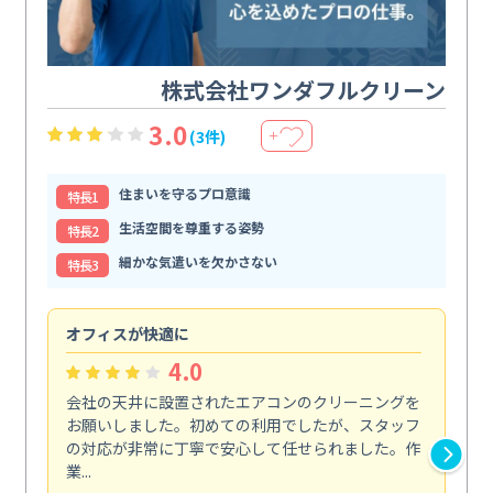
株式会社ワンダフルクリーン
3.0
(3件)
＋
住まいを守るプロ意識
特⻑1
生活空間を尊重する姿勢
特⻑2
細かな気遣いを欠かさない
特⻑3
オフィスが快適に
納
4.0
会社の天井に設置されたエアコンのクリーニングを
浴
お願いしました。初めての利用でしたが、スタッフ
終
の対応が非常に丁寧で安心して任せられました。作
き
業...
し...