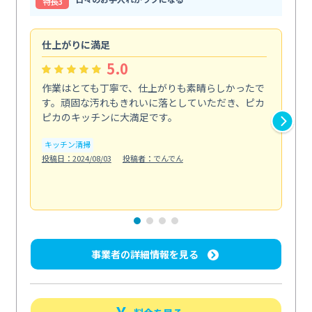
特⻑3
仕上がりに満足
親
5.0
作業はとても丁寧で、仕上がりも素晴らしかったで
ス
す。頑固な汚れもきれいに落としていただき、ピカ
説
ピカのキッチンに大満足です。
の
い...
キッチン清掃
も
投稿日：2024/08/03
投稿者：でんでん
エ
投稿日
事業者の詳細情報を見る