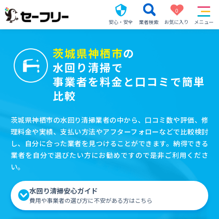
0
安心・安全
業者検索
お気に入り
メニュー
茨城県神栖市
の
水回り清掃で
事業者を料金と口コミで簡単
比較
茨城県神栖市の水回り清掃業者の中から、口コミ数や評価、修
理料金や実績、支払い方法やアフターフォローなどで比較検討
し、自分に合った業者を見つけることができます。納得できる
業者を自分で選びたい方にお勧めですので是非ご利用くださ
い。
水回り清掃安心ガイド
費用や事業者の選び方に不安がある方はこちら