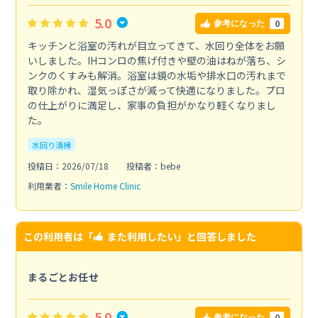
5.0
0
参考になった
キッチンと浴室の汚れが目立ってきて、水回り全体をお願
いしました。IHコンロの焦げ付きや壁の油はねが落ち、シ
ンクのくすみも解消。浴室は鏡の水垢や排水口の汚れまで
取り除かれ、湿気っぽさが減って快適になりました。プロ
の仕上がりに満足し、家事の負担がかなり軽くなりまし
た。
水回り清掃
投稿日：2026/07/18
投稿者：bebe
利用業者：
Smile Home Clinic
この利用者は「
また利用したい
」と回答しました
まるごとお任せ
5.0
0
参考になった