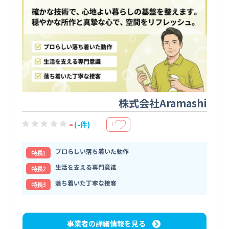
株式会社Aramashi
-
(-件)
＋
プロらしい落ち着いた動作
特⻑1
生活を支える専門意識
特⻑2
落ち着いた丁寧な接客
特⻑3
事業者の詳細情報を見る