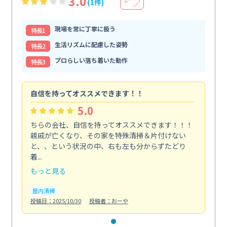
3.0
(1件)
＋
現場を常に丁寧に扱う
特⻑1
生活リズムに配慮した姿勢
特⻑2
プロらしい落ち着いた動作
特⻑3
自信を持ってオススメできます！！
5.0
ちらの会社、自信を持ってオススメできます！！！
親戚が亡くなり、その家を特殊清掃＆片付けない
と、、という状況の中、右も左も分からずたどり
着...
もっと見る
屋内清掃
投稿日：2025/10/30
投稿者：おーや