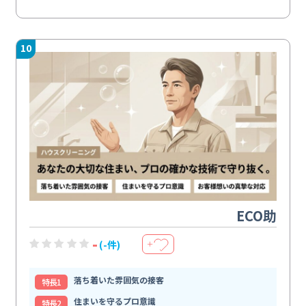
10
ECO助
-
(-件)
＋
落ち着いた雰囲気の接客
特⻑1
住まいを守るプロ意識
特⻑2