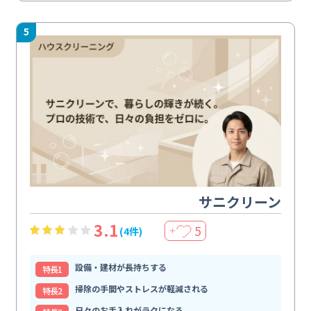
5
サニクリーン
3.1
5
(4件)
＋
設備・建材が長持ちする
特⻑1
掃除の手間やストレスが軽減される
特⻑2
日々のお手入れがラクになる