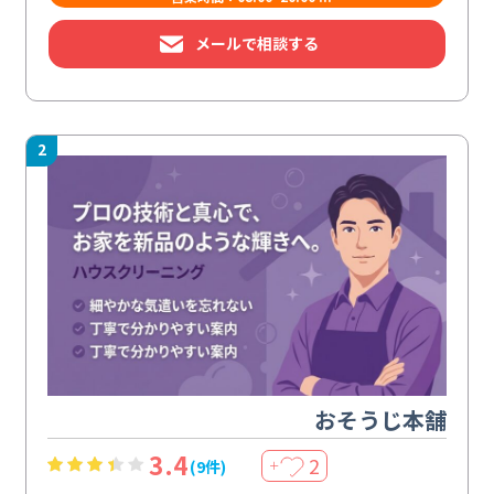
メールで相談する
2
おそうじ本舗
3.4
2
(9件)
＋