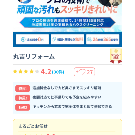
丸吉リフォーム
4.2
27
(30件)
＋
追加料金なしでカビ臭さまでスッキリ解消
特⻑1
夜間対応で仕事帰りでも予定を組みやすい
特⻑2
キッチンから窓まで家全体をまとめて依頼できる
特⻑3
まるごとお任せ
空