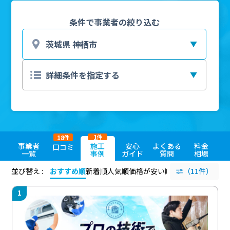
条件で事業者の絞り込む
1
18
件
件
事業者
施工
安心
よくある
料金
口コミ
一覧
事例
ガイド
質問
相場
並び替え :
おすすめ順
新着順
人気順
価格が安い順
評価が高い順
（11件）
評価
1