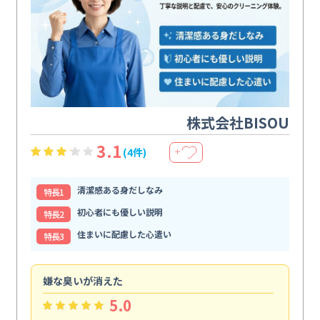
株式会社BISOU
3.1
(4件)
＋
清潔感ある身だしなみ
特⻑1
初心者にも優しい説明
特⻑2
住まいに配慮した心遣い
特⻑3
嫌な臭いが消えた
頼
5.0