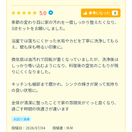
5.0
0
参考になった
季節の変わり目に家の汚れを一度しっかり整えたくなり、
3点セットをお願いしました。
浴室では落ちにくかった水垢やカビを丁寧に洗浄してもら
え、壁も床も明るい印象に。
換気扇は油汚れで回転が重くなっていましたが、洗浄後は
しっかり吸い込むようになり、料理後の空気のこもりが残
りにくくなりました。
キッチンも細部まで磨かれ、シンクの輝きが戻って気持ち
の良い状態に。
全体が清潔に整ったことで家の雰囲気がぐっと良くなり、
過ごす時間の快適さが違います
水回り清掃
投稿日：2026/07/04
投稿者：M.M