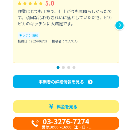
5.0
作業はとても丁寧で、仕上がりも素晴らしかったで
ス
す。頑固な汚れもきれいに落としていただき、ピカ
説
ピカのキッチンに大満足です。
の
い...
キッチン清掃
も
投稿日：2024/08/03
投稿者：でんでん
エ
投稿日
事業者の詳細情報を見る
料金を見る
03-3276-7274
受付10:00〜16:00（土・日・...