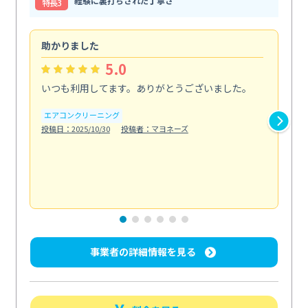
経験に裏打ちされた丁寧さ
特⻑3
助かりました
助
5.0
いつも利用してます。ありがとうございました。
綺
く
エアコンクリーニング
投稿日：2025/10/30
投稿者：マヨネーズ
エ
投稿日
事業者の詳細情報を見る