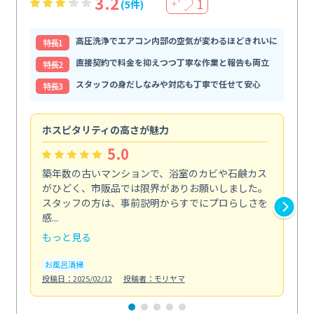
3.2
1
(5件)
＋
高圧洗浄でエアコン内部の空気が変わるほどきれいに
特⻑1
直接契約で料金を抑えつつ丁寧な作業と報告も両立
特⻑2
スタッフの身だしなみや対応も丁寧で任せて安心
特⻑3
ホスピタリティの高さが魅力
法
5.0
築年数の古いマンションで、浴室のカビや石鹸カス
会
がひどく、市販品では限界がありお願いしました。
し
スタッフの方は、事前説明からすでにプロらしさを
あ
感...
い...
もっと見る
も
お風呂清掃
ト
投稿日：2025/02/12
投稿者：モリヤマ
投稿日