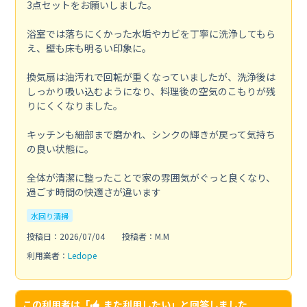
3点セットをお願いしました。
浴室では落ちにくかった水垢やカビを丁寧に洗浄してもら
え、壁も床も明るい印象に。
換気扇は油汚れで回転が重くなっていましたが、洗浄後は
しっかり吸い込むようになり、料理後の空気のこもりが残
りにくくなりました。
キッチンも細部まで磨かれ、シンクの輝きが戻って気持ち
の良い状態に。
全体が清潔に整ったことで家の雰囲気がぐっと良くなり、
過ごす時間の快適さが違います
水回り清掃
投稿日：2026/07/04
投稿者：M.M
利用業者：
Ledope
この利用者は「
また利用したい
」と回答しました