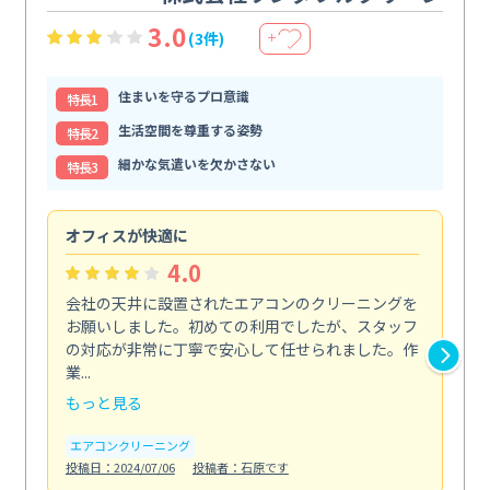
3.0
(3件)
＋
住まいを守るプロ意識
特⻑1
生活空間を尊重する姿勢
特⻑2
細かな気遣いを欠かさない
特⻑3
オフィスが快適に
納
4.0
会社の天井に設置されたエアコンのクリーニングを
浴
お願いしました。初めての利用でしたが、スタッフ
終
の対応が非常に丁寧で安心して任せられました。作
き
業...
し...
もっと見る
も
エアコンクリーニング
お
投稿日：2024/07/06
投稿者：石原です
投稿日