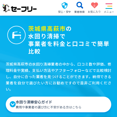
0
安心・安全
業者検索
お気に入り
メニュー
茨城県高萩市
の
水回り清掃で
事業者を料金と口コミで簡単
比較
茨城県高萩市の水回り清掃業者の中から、口コミ数や評価、修
理料金や実績、支払い方法やアフターフォローなどで比較検討
し、自分に合った業者を見つけることができます。納得できる
業者を自分で選びたい方にお勧めですので是非ご利用くださ
い。
水回り清掃安心ガイド
費用や事業者の選び方に不安がある方はこちら