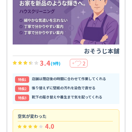
おそうじ本舗
3.4
2
(9件)
＋
店舗は閉店後の時間に合わせて作業してくれる
特⻑1
張り替えずに壁紙の汚れを染色で直せる
特⻑2
靴下の履き替えや養生まで気を配ってくれる
特⻑3
空気が変わった
浴
4.0