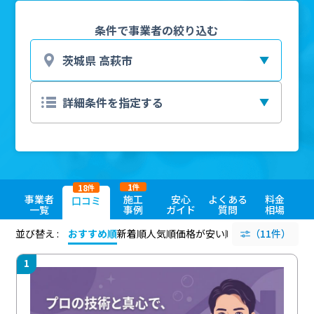
条件で事業者の絞り込む
1
18
件
件
事業者
施工
安心
よくある
料金
口コミ
一覧
事例
ガイド
質問
相場
並び替え :
おすすめ順
新着順
人気順
価格が安い順
評価が高い順
（11件）
評価
1