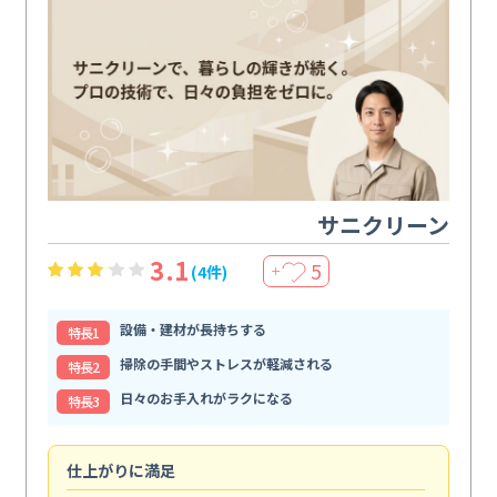
サニクリーン
3.1
5
(4件)
＋
設備・建材が長持ちする
特⻑1
掃除の手間やストレスが軽減される
特⻑2
日々のお手入れがラクになる
特⻑3
仕上がりに満足
親