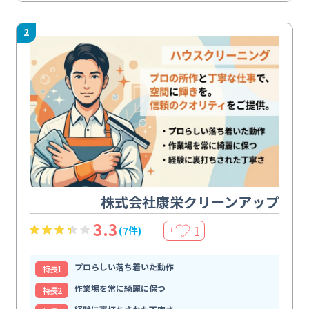
2
株式会社康栄クリーンアップ
3.3
1
(7件)
＋
プロらしい落ち着いた動作
特⻑1
作業場を常に綺麗に保つ
特⻑2