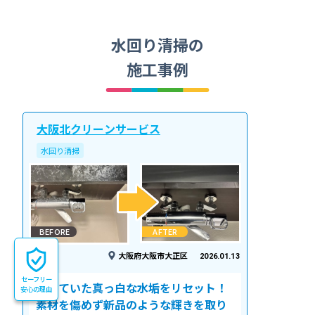
水回り清掃の
施工事例
大阪北クリーンサービス
水回り清掃
BEFORE
AFTER
大阪府大阪市大正区
2026.01.13
セーフリー
諦めていた真っ白な水垢をリセット！
安心の理由
素材を傷めず新品のような輝きを取り