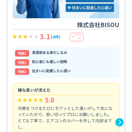
株式会社BISOU
3.1
(4件)
＋
清潔感ある身だしなみ
特⻑1
初心者にも優しい説明
特⻑2
住まいに配慮した心遣い
特⻑3
嫌な臭いが消えた
頼
5.0
冷房をつけるたびにモワッとした臭いがして気にな
毎
っていたので、思い切ってプロにお願いしました。
し
とても丁寧で、エアコンのカバーを外して内部まで
口
し...
な...