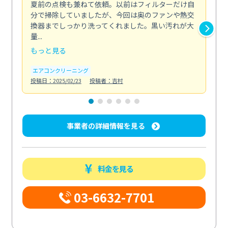
夏前の点検も兼ねて依頼。以前はフィルターだけ自
掃
分で掃除していましたが、今回は奥のファンや熱交
た
換器までしっかり洗ってくれました。黒い汚れが大
キ
量...
安...
もっと見る
も
エアコンクリーニング
お
投稿日：2025/02/23
投稿者：吉村
投稿日
事業者の詳細情報を見る
料金を見る
03-6632-7701