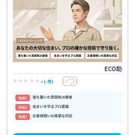
ECO助
-
(-件)
＋
落ち着いた雰囲気の接客
特⻑1
住まいを守るプロ意識
特⻑2
お客様想いの真摯な対応
特⻑3