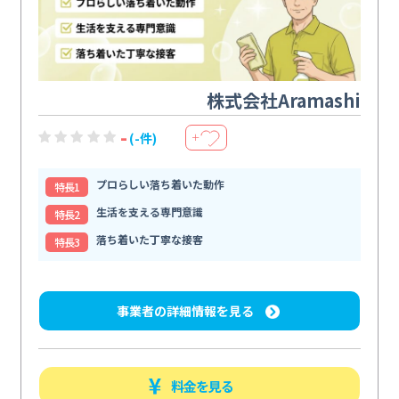
株式会社Aramashi
-
(-件)
＋
プロらしい落ち着いた動作
特⻑1
生活を支える専門意識
特⻑2
落ち着いた丁寧な接客
特⻑3
事業者の詳細情報を見る
料金を見る