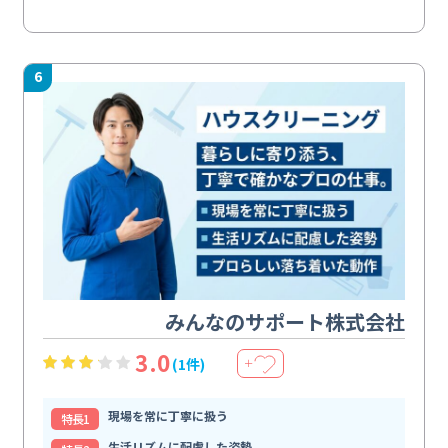
6
みんなのサポート株式会社
3.0
(1件)
＋
現場を常に丁寧に扱う
特⻑1
生活リズムに配慮した姿勢