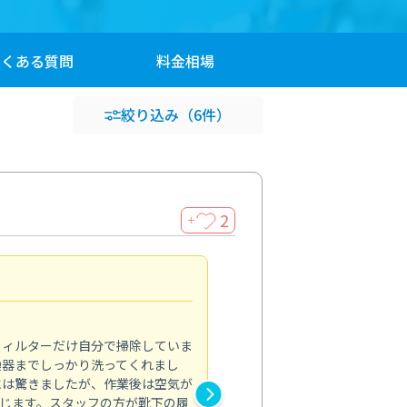
よくある
質問
料金
相場
絞り込み
（6件）
2
＋
浴室が明るく
5.0
フィルターだけ自分で掃除していま
掃除しても取れなかったカビや
換器までしっかり洗ってくれまし
がプロ。浴室が明るく感じるほ
には驚きましたが、作業後は空気が
の説明も丁寧で安心できました
じます。スタッフの方が靴下の履
と気分も全然違います。