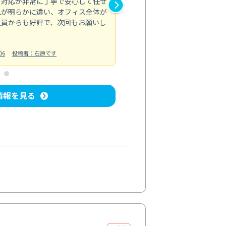
の対応が非常に丁寧で安心して任せ
もスムーズに進行。頑固な汚れ
風が明らかに違い、オフィス全体が
生まれ変わりました。料金も納
社員からも好評で、次回もお願いし
ています。
お風呂清掃
投稿日：2024/06/18
投
06
投稿者：石原です
情報を見る