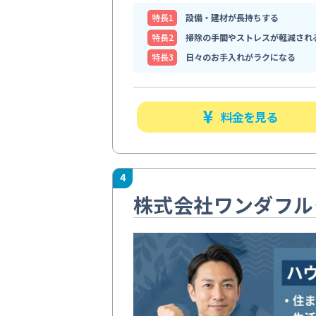
特⻑1
設備・建材が長持ちする
特⻑2
掃除の手間やストレスが軽減され
特⻑3
日々のお手入れがラクになる
料金を見る
4
株式会社ワンダフル