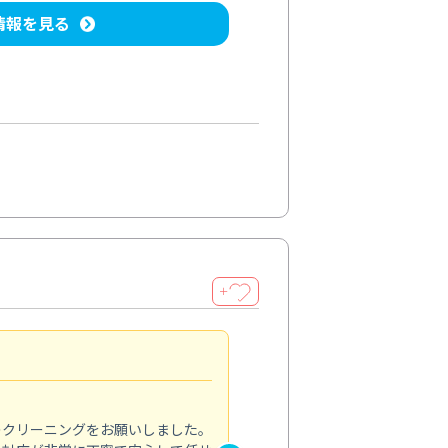
情報を見る
＋
納得のサービス
5.0
のクリーニングをお願いしました。
浴室の清掃を依頼しました。ス