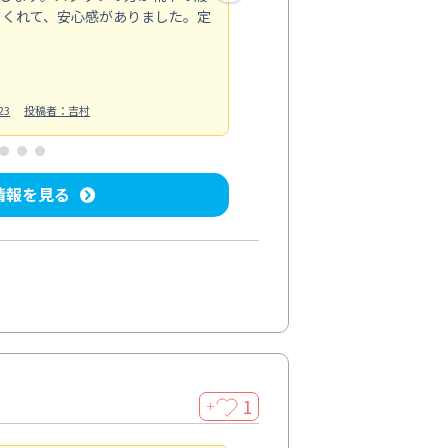
てくれて、安心感がありました。定
お風呂清掃
投稿日：2025/02/12
投
23
投稿者：吉村
情報を見る
1
＋