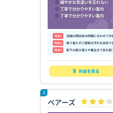
特⻑1
店舗は閉店後の時間に合わせて作
特⻑2
張り替えずに壁紙の汚れを染色で
特⻑3
靴下の履き替えや養生まで気を配
料金を見る
2
ベアーズ