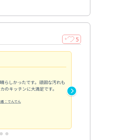
5
＋
親切で丁寧な作業
5.0
素晴らしかったです。頑固な汚れも
スタッフの方は非常に親切で、
ピカのキッチンに大満足です。
き安心感がありました。エアコ
り快適に感じています。丁寧な
稿者：でんでん
エアコンクリーニング
投稿日：2024/