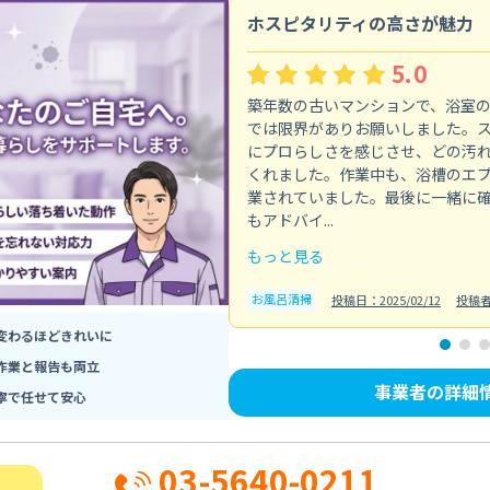
ホスピタリティの高さが魅力
5.0
築年数の古いマンションで、浴室
では限界がありお願いしました。
にプロらしさを感じさせ、どの汚
くれました。作業中も、浴槽のエ
業されていました。最後に一緒に
もアドバイ...
もっと見る
お風呂清掃
投稿日：2025/02/12
投稿
変わるほどきれいに
作業と報告も両立
事業者の詳細
寧で任せて安心
03-5640-0211