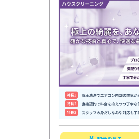
特⻑1
高圧洗浄でエアコン内部の空気が
特⻑2
直接契約で料金を抑えつつ丁寧な
特⻑3
スタッフの身だしなみや対応も丁
料金を見る