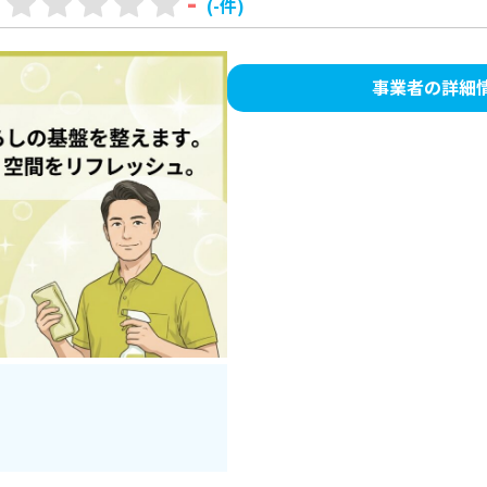
-
(-件)
事業者の詳細