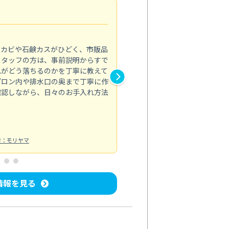
法人利用
5.0
のカビや石鹸カスがひどく、市販品
会社のトイレと洗面台清掃をス
スタッフの方は、事前説明からすで
てはオフィス対応が雑なところ
れがどう落ちるのかを丁寧に教えて
なみから言葉遣い、作業マナー
プロン内や排水口の奥まで丁寧に作
心して任せられました。
確認しながら、日々のお手入れ方法
トイレ清掃
投稿日：2024/09/09
投
者：モリヤマ
情報を見る