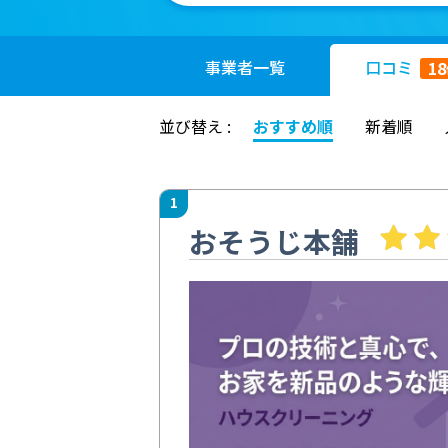
事業者
一覧
口コミ
18
並び替え :
おすすめ順
新着順
1
おそうじ本舗