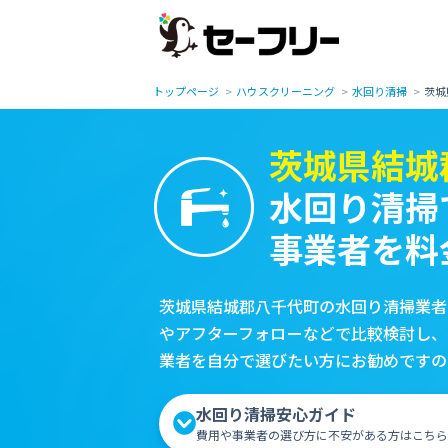
トップページ
ハウスクリーニング
水回り清掃
茨城
茨城県結城
水回り清掃
事業者を料
茨城県結城郡八千代町の水回り清掃業者
やアフターフォローなどで比較検討し、
業者を自分で選びたい方にお勧めですの
水回り清掃安心ガイド
費用や事業者の選び方に不安がある方はこちら