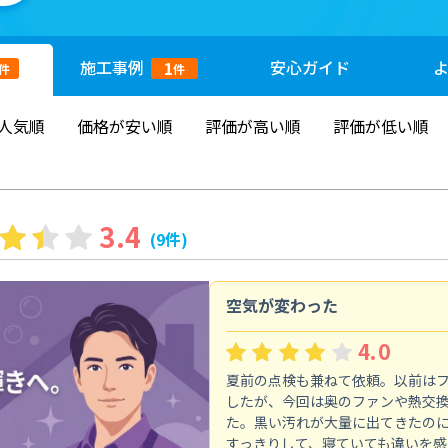
施工
事例
安心
ガイド
1
件
件
人気順
価格が安い順
評価が高い順
評価が低い順
3.4
(9件)
空気が変わった
4.0
夏前の点検も兼ねて依頼。以前は
したが、今回は奥のファンや熱交
た。黒い汚れが大量に出てきたの
すっきりして、寝ていても違いを感