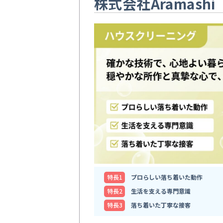
株式会社Aramashi
特⻑1
プロらしい落ち着いた動作
特⻑2
生活を支える専門意識
特⻑3
落ち着いた丁寧な接客