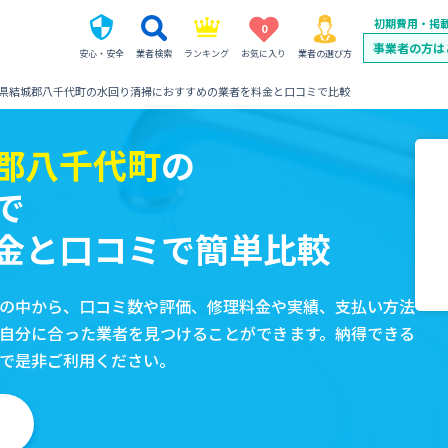
初期費用・掲
0
事業者の方は
安心・安全
業者検索
ランキング
お気に入り
業者の選び方
県結城郡八千代町の水回り清掃におすすめの業者を料金と口コミで比較
郡八千代町
の
で
金と口コミで簡単比較
の中から、口コミ数や評価、修理料金や実績、支払い方法
自分に合った業者を見つけることができます。納得できる
で是非ご利用ください。