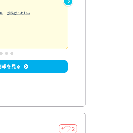
作業では床の汚れや溝に溜まっ
16
投稿者：あおい
らえました。自分では落としに
う...
もっと見る
ベランダ/バルコニー清掃
投稿日：202
情報を見る
2
＋