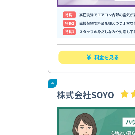
特⻑1
高圧洗浄でエアコン内部の空気が
特⻑2
直接契約で料金を抑えつつ丁寧な
特⻑3
スタッフの身だしなみや対応も丁
料金を見る
4
株式会社SOYO