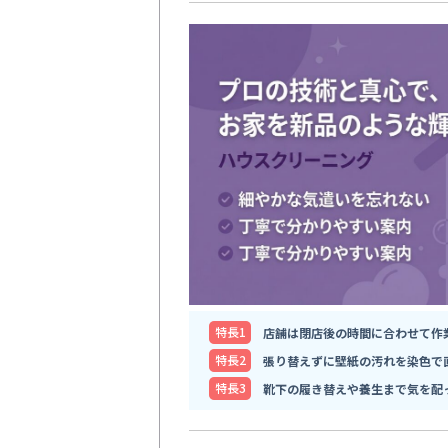
特⻑1
店舗は閉店後の時間に合わせて作
特⻑2
張り替えずに壁紙の汚れを染色で
特⻑3
靴下の履き替えや養生まで気を配