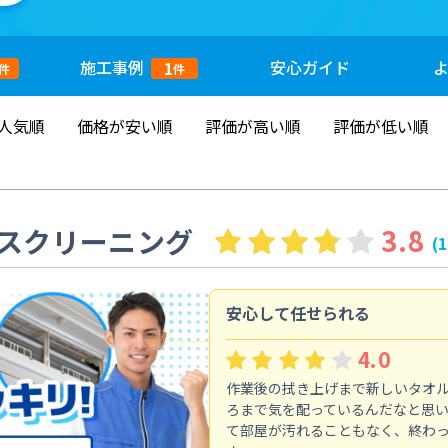
施工
事例
安心
ガイド
1
件
件
人気順
価格が安い順
評価が高い順
評価が低い順
スクリーニング
3.8
(
安心して任せられる
4.0
作業後の拭き上げまで新しいタオ
ろまで気を配っているんだなと思
て部屋が汚れることもなく、終わ