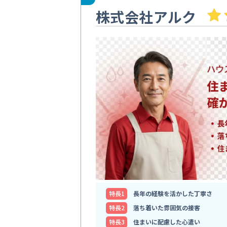
株式会社アルク
特⻑1
長年の経験を活かした丁寧さ
特⻑2
落ち着いた雰囲気の接客
特⻑3
住まいに配慮した心遣い