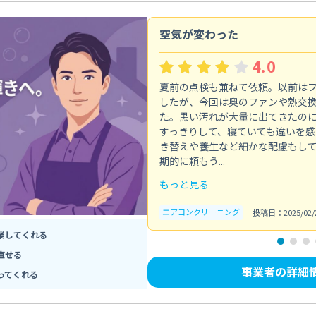
空気が変わった
4.0
夏前の点検も兼ねて依頼。以前は
したが、今回は奥のファンや熱交
た。黒い汚れが大量に出てきたの
すっきりして、寝ていても違いを感
き替えや養生など細かな配慮もし
期的に頼もう...
もっと見る
エアコンクリーニング
投稿日：2025/02/
業してくれる
直せる
事業者の詳細
ってくれる