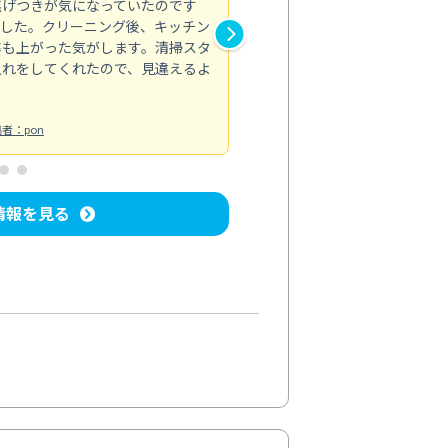
焦げつきが気になっていたのです
トイレのカビなど汚れが気にな
ました。クリーニング後、キッチン
れがきれいに取れて、清潔感が
率も上がった気がします。清掃スタ
い部分までしっかりと対応して
入れをしてくれたので、見違えるよ
トイレ清掃
投稿日：2024/08/19
投
者：pon
情報を見る