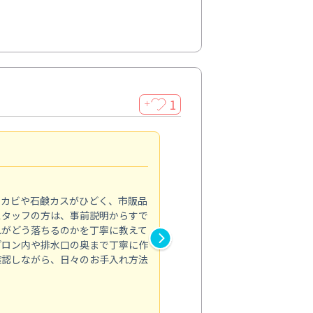
1
＋
法人利用
5.0
のカビや石鹸カスがひどく、市販品
会社のトイレと洗面台清掃をス
スタッフの方は、事前説明からすで
てはオフィス対応が雑なところ
れがどう落ちるのかを丁寧に教えて
なみから言葉遣い、作業マナー
プロン内や排水口の奥まで丁寧に作
心して任せられました。
確認しながら、日々のお手入れ方法
トイレ清掃
投稿日：2024/09/09
投