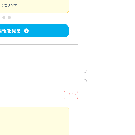
者：モリヤマ
情報を見る
＋
清潔感アップ
5.0