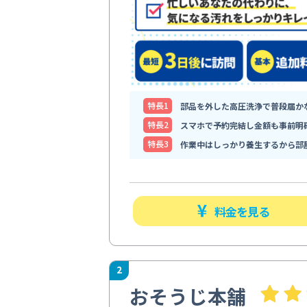
特⻑1
部品を外した高圧洗浄で普段届か
特⻑2
スマホで予約完結し金額も事前明
特⻑3
作業中はしっかり養生するから部
料金を見る
2
おそうじ本舗