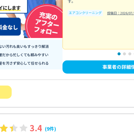
す。
エアコンクリーニング
投稿日：2026/07/
ない汚れも臭いもすっきり解消
確だから忙しくても頼みやすい
屋を汚さず安心して任せられる
事業者の詳細
3.4
(9件)