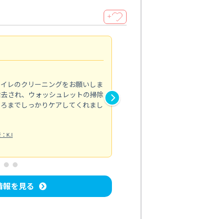
＋
頼んで良かった
4.0
トイレのクリーニングをお願いしま
エアコンの風が弱くなり、汚れ
除去され、ウォッシュレットの掃除
依頼しました。プロによる分解
ころまでしっかりケアしてくれまし
した。カビ臭さも一切なくなっ
エアコンクリーニング
投稿日：2024/
：K.I
情報を見る