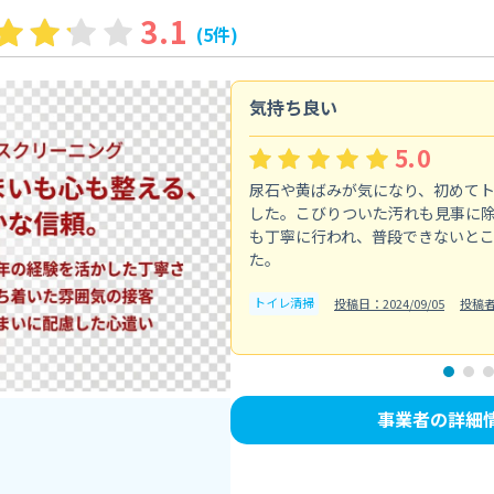
3.1
(5件)
気持ち良い
5.0
尿石や黄ばみが気になり、初めて
した。こびりついた汚れも見事に
も丁寧に行われ、普段できないと
た。
トイレ清掃
投稿日：2024/09/05
投稿者
事業者の詳細