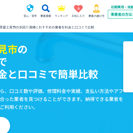
初期費用・掲
0
事業者の方は
安心・安全
業者検索
ランキング
お気に入り
業者の選び方
県富士見市の水回り清掃におすすめの業者を料金と口コミで比較
見市
の
で
金と口コミで簡単比較
ら、口コミ数や評価、修理料金や実績、支払い方法やアフ
合った業者を見つけることができます。納得できる業者を
ご利用ください。