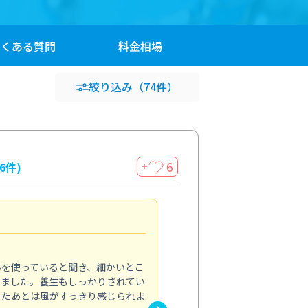
よくある
質問
料金
相場
絞り込み
（74件）
6
16件)
＋
見違える仕上がり
4.0
ルを使っていると聞き、細かいとこ
ベランダの汚れが気になってい
いました。養生もしっかりされてい
かできず、しっかり掃除する機
ったあとは風がすっきり感じられま
てきたので、今回クリーニング