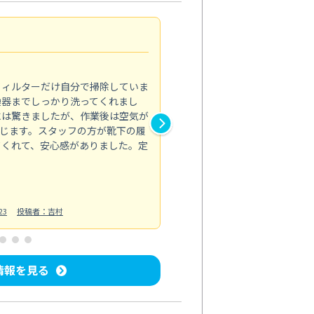
浴室が明るく
5.0
フィルターだけ自分で掃除していま
掃除しても取れなかったカビや
換器までしっかり洗ってくれまし
がプロ。浴室が明るく感じるほ
には驚きましたが、作業後は空気が
の説明も丁寧で安心できました
じます。スタッフの方が靴下の履
と気分も全然違います。
てくれて、安心感がありました。定
お風呂清掃
投稿日：2025/02/12
投
23
投稿者：吉村
情報を見る