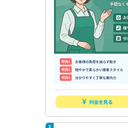
特⻑1
お客様の負担を減らす動き
特⻑2
穏やかで柔らかい接客スタイル
特⻑3
分かりやすく丁寧な案内力
料金を見る
5